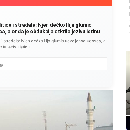
litice i stradala: Njen dečko Ilija glumio
, a onda je obdukcija otkrila jezivu istinu
ce i stradala: Njen dečko Ilija glumio ucveljenog udovca, a
ila jezivu istinu
45