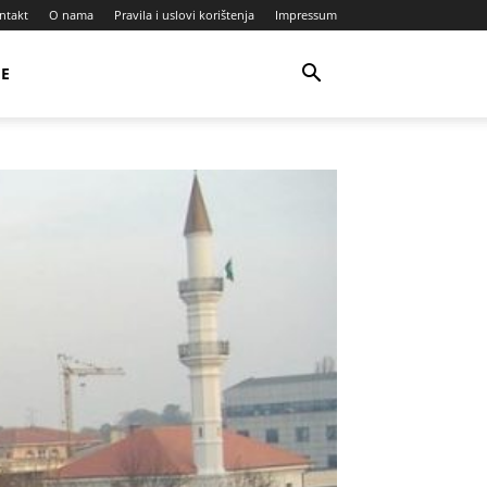
ntakt
O nama
Pravila i uslovi korištenja
Impressum
JE