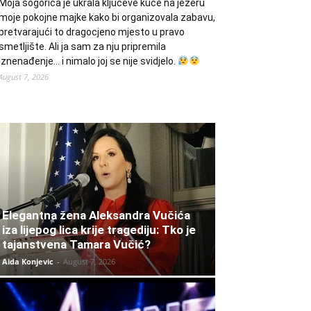
Moja šogorica je ukrala ključeve kuće na jezeru
moje pokojne majke kako bi organizovala zabavu,
pretvarajući to dragocjeno mjesto u pravo
smetljište. Ali ja sam za nju pripremila
iznenađenje… i nimalo joj se nije svidjelo.
August 7, 2026
Elegantna žena Aleksandra Vučića
iza lijepog lica krije tragediju: Tko je
tajanstvena Tamara Vučić?
Aida Konjevic
-
August 7, 2026