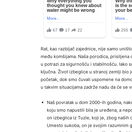
Rat, kao razbijač zajednice, nije samo uništi
među komšijama. Naša porodica, prisiljena da
u potrazi za sigurnošću i stabilnošću. Iako s
ključna. Život izbeglice u stranoj zemlji bio
početak, dok smo čuvali uspomene na domovi
u takvim situacijama zadrže nadu da će se vra
Naš povratak u dom 2000-ih godina, nako
koju smo napustili bila je uređena, a nepo
on izbeglica iz Tuzle, koji je, zbog naši
Umesto sukoba, on je svojim razumnim g