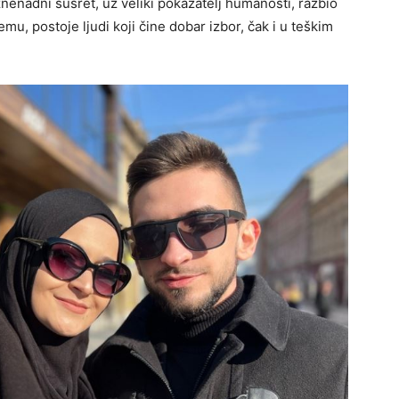
znenadni susret, uz veliki pokazatelj humanosti, razbio
mu, postoje ljudi koji čine dobar izbor, čak i u teškim