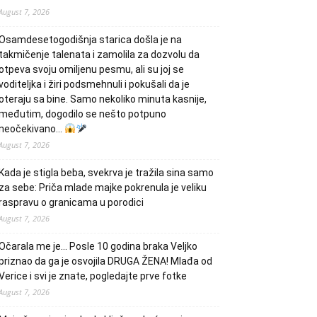
August 7, 2026
Osamdesetogodišnja starica došla je na
takmičenje talenata i zamolila za dozvolu da
otpeva svoju omiljenu pesmu, ali su joj se
voditeljka i žiri podsmehnuli i pokušali da je
oteraju sa bine. Samo nekoliko minuta kasnije,
međutim, dogodilo se nešto potpuno
neočekivano…
August 7, 2026
Kada je stigla beba, svekrva je tražila sina samo
za sebe: Priča mlade majke pokrenula je veliku
raspravu o granicama u porodici
August 7, 2026
Očarala me je… Posle 10 godina braka Veljko
priznao da ga je osvojila DRUGA ŽENA! Mlađa od
Verice i svi je znate, pogledajte prve fotke
August 7, 2026