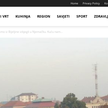
Home
Privacy Policy
Ko
I VRT
KUHINJA
REGION
SAVJETI
SPORT
ZDRAVL
o iz Bijeljine izbjegli u Njemačku. Kuću nam...