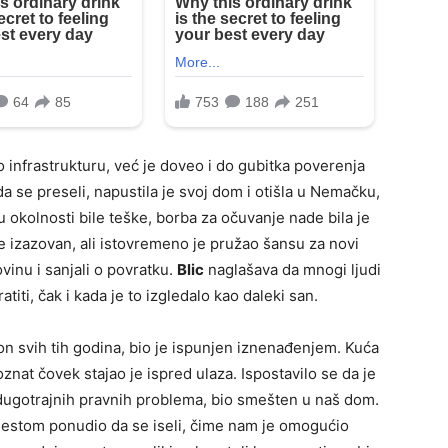
o infrastrukturu, već je doveo i do gubitka poverenja
 se preseli, napustila je svoj dom i otišla u Nemačku,
u okolnosti bile teške, borba za očuvanje nade bila je
 je izazovan, ali istovremeno je pružao šansu za novi
nu i sanjali o povratku.
Blic
naglašava da mnogi ljudi
titi, čak i kada je to izgledalo kao daleki san.
n svih tih godina, bio je ispunjen iznenađenjem. Kuća
znat čovek stajao je ispred ulaza. Ispostavilo se da je
h dugotrajnih pravnih problema, bio smešten u naš dom.
estom ponudio da se iseli, čime nam je omogućio