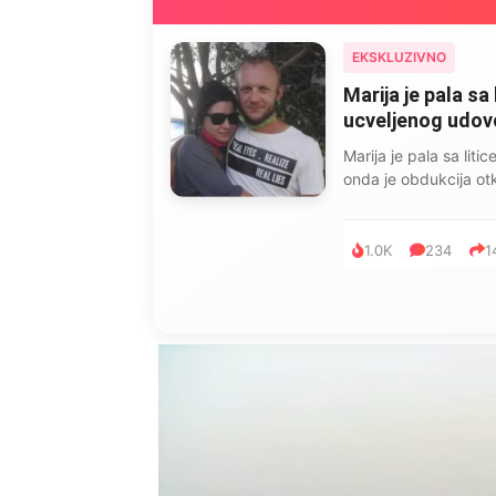
EKSKLUZIVNO
Marija je pala sa 
ucveljenog udovca
Marija je pala sa liti
onda je obdukcija otkr
1.0K
234
1