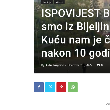
Kuhinja
Vijesti
ISPOVIJEST B
smo iz Bijelji
Kuću nam je č
nakon 10 godin
By
Aida Konjevic
-
December 13, 2025
0
Ogl