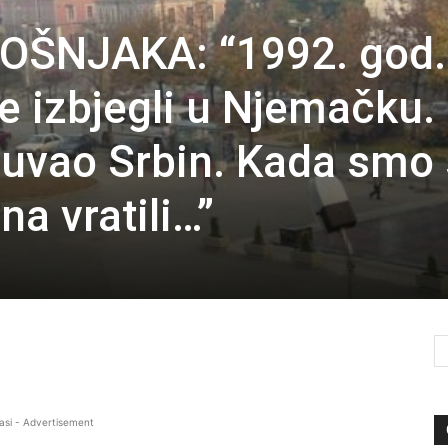
OŠNJAKA: “1992. god.
ne izbjegli u Njemačku.
uvao Srbin. Kada smo
a vratili…”
asi - Advertisement