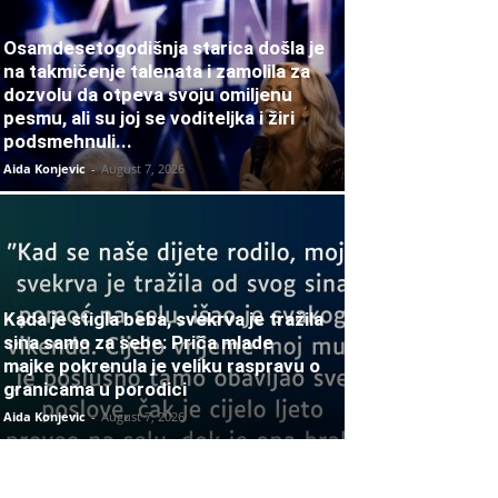
Osamdesetogodišnja starica došla je
na takmičenje talenata i zamolila za
dozvolu da otpeva svoju omiljenu
pesmu, ali su joj se voditeljka i žiri
podsmehnuli...
Aida Konjevic
-
August 7, 2026
Kada je stigla beba, svekrva je tražila
sina samo za sebe: Priča mlade
majke pokrenula je veliku raspravu o
granicama u porodici
Aida Konjevic
-
August 7, 2026