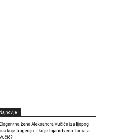
Najnovije
Elegantna žena Aleksandra Vučića iza lijepog
lica krije tragediju: Tko je tajanstvena Tamara
Vučić?