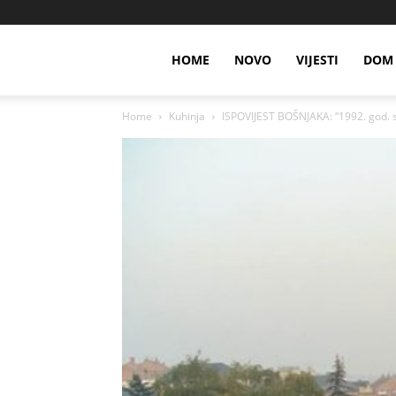
HOME
NOVO
VIJESTI
DOM 
Home
Kuhinja
ISPOVIJEST BOŠNJAKA: “1992. god. sm