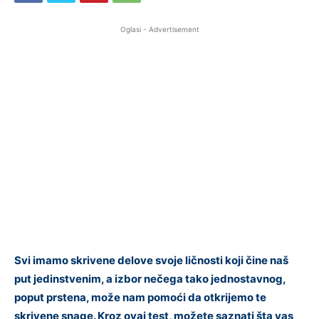
Oglasi - Advertisement
Svi imamo skrivene delove svoje ličnosti koji čine naš
put jedinstvenim, a izbor nečega tako jednostavnog,
poput prstena, može nam pomoći da otkrijemo te
skrivene snage. Kroz ovaj test, možete saznati šta vas