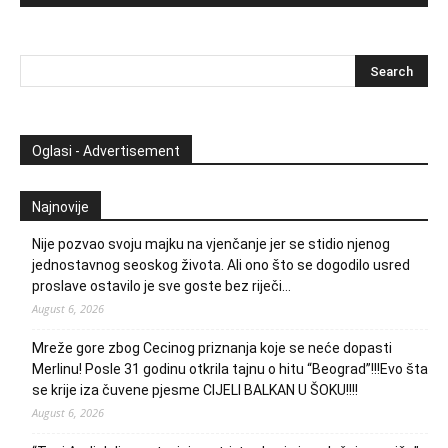
Oglasi - Advertisement
Najnovije
Nije pozvao svoju majku na vjenčanje jer se stidio njenog
jednostavnog seoskog života. Ali ono što se dogodilo usred
proslave ostavilo je sve goste bez riječi…
August 6, 2026
Mreže gore zbog Cecinog priznanja koje se neće dopasti
Merlinu! Posle 31 godinu otkrila tajnu o hitu “Beograd”!!!Evo šta
se krije iza čuvene pjesme CIJELI BALKAN U ŠOKU!!!!
August 6, 2026