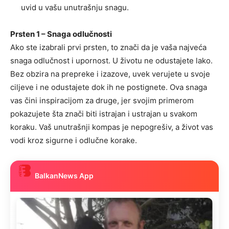
uvid u vašu unutrašnju snagu.
Prsten 1 – Snaga odlučnosti
Ako ste izabrali prvi prsten, to znači da je vaša najveća
snaga odlučnost i upornost. U životu ne odustajete lako.
Bez obzira na prepreke i izazove, uvek verujete u svoje
ciljeve i ne odustajete dok ih ne postignete. Ova snaga
vas čini inspiracijom za druge, jer svojim primerom
pokazujete šta znači biti istrajan i ustrajan u svakom
koraku. Vaš unutrašnji kompas je nepogrešiv, a život vas
vodi kroz sigurne i odlučne korake.
BalkanNews App