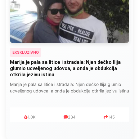
EKSKLUZIVNO
Marija je pala sa litice i stradala: Njen dečko Ilija
glumio ucveljenog udovca, a onda je obdukcija
otkrila jezivu istinu
Marija je pala sa litice i stradala: Njen dečko Ilija glumio
ucveljenog udovca, a onda je obdukcija otkrila jezivu istinu
1.0K
234
145