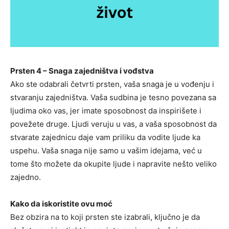
Prsten 4 – Snaga zajedništva i vođstva
Ako ste odabrali četvrti prsten, vaša snaga je u vođenju i
stvaranju zajedništva. Vaša sudbina je tesno povezana sa
ljudima oko vas, jer imate sposobnost da inspirišete i
povežete druge. Ljudi veruju u vas, a vaša sposobnost da
stvarate zajednicu daje vam priliku da vodite ljude ka
uspehu. Vaša snaga nije samo u vašim idejama, već u
tome što možete da okupite ljude i napravite nešto veliko
zajedno.
Kako da iskoristite ovu moć
Bez obzira na to koji prsten ste izabrali, ključno je da