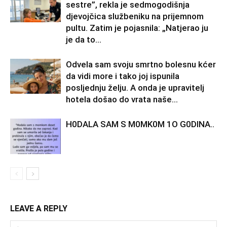
sestre”, rekla je sedmogodišnja
djevojčica službeniku na prijemnom
pultu. Zatim je pojasnila: „Natjerao ju
je da to...
Odvela sam svoju smrtno bolesnu kćer
da vidi more i tako joj ispunila
posljednju želju. A onda je upravitelj
hotela došao do vrata naše...
H0DALA SAM S M0MK0M 1O G0DINA..
LEAVE A REPLY