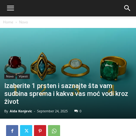
Home
Novo
Novo
Vijesti
Izaberite 1 prsten i saznajte šta vam
sudbina sprema i kakva vas moć vodi kroz
život
By
Aida Konjevic
-
September 24, 2025
0