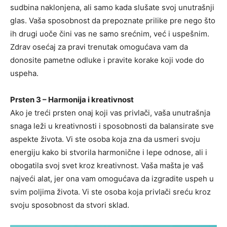
sudbina naklonjena, ali samo kada slušate svoj unutrašnji
glas. Vaša sposobnost da prepoznate prilike pre nego što
ih drugi uoče čini vas ne samo srećnim, već i uspešnim.
Zdrav osećaj za pravi trenutak omogućava vam da
donosite pametne odluke i pravite korake koji vode do
uspeha.
Prsten 3 – Harmonija i kreativnost
Ako je treći prsten onaj koji vas privlači, vaša unutrašnja
snaga leži u kreativnosti i sposobnosti da balansirate sve
aspekte života. Vi ste osoba koja zna da usmeri svoju
energiju kako bi stvorila harmonične i lepe odnose, ali i
obogatila svoj svet kroz kreativnost. Vaša mašta je vaš
najveći alat, jer ona vam omogućava da izgradite uspeh u
svim poljima života. Vi ste osoba koja privlači sreću kroz
svoju sposobnost da stvori sklad.