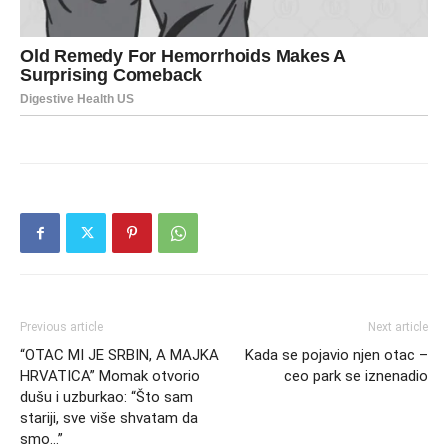
Previous article
Next article
“OTAC MI JE SRBIN, A MAJKA
Kada se pojavio njen otac –
HRVATICA” Momak otvorio
ceo park se iznenadio
dušu i uzburkao: “Što sam
stariji, sve više shvatam da
smo…”