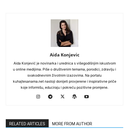
Aida Konjevic
Aida Konjević je novinarka i urednica s višegodišnjim iskustvom
u online medijima. Piše o društvenim temama, porodici, zdravlju i
svakodnevnim životnim izazovima. Na portalu
kuhajtesanama.net nastoji donijeti provjerene i inspirativne priče
koje informišu, educiraju i pokreću pozitivne promjene.
RELATED ARTICLES
MORE FROM AUTHOR