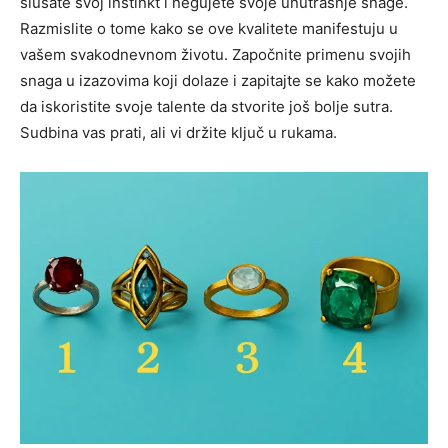
slušate svoj instinkt i negujete svoje unutrašnje snage.
Razmislite o tome kako se ove kvalitete manifestuju u
vašem svakodnevnom životu. Započnite primenu svojih
snaga u izazovima koji dolaze i zapitajte se kako možete
da iskoristite svoje talente da stvorite još bolje sutra.
Sudbina vas prati, ali vi držite ključ u rukama.