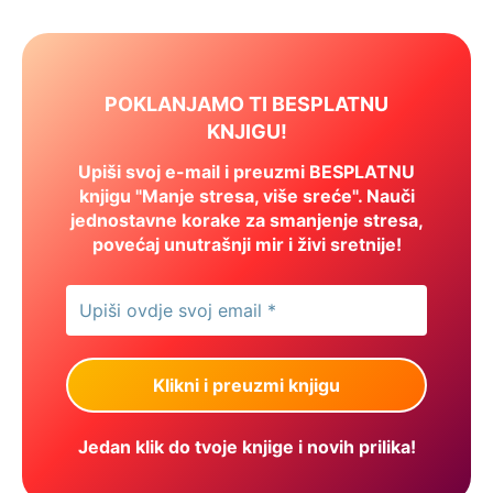
POKLANJAMO TI BESPLATNU
KNJIGU!
Upiši svoj e-mail i preuzmi BESPLATNU
knjigu "Manje stresa, više sreće". Nauči
jednostavne korake za smanjenje stresa,
povećaj unutrašnji mir i živi sretnije!
Jedan klik do tvoje knjige i novih prilika!