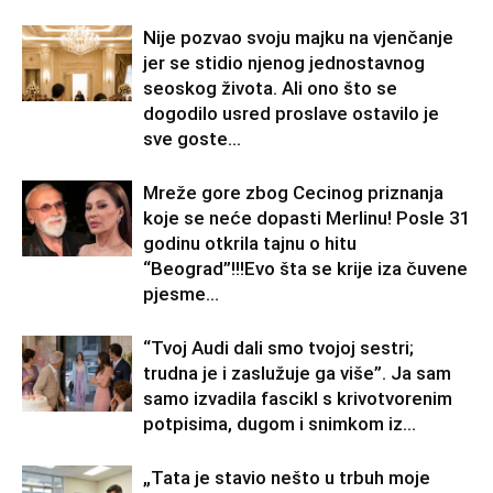
Nije pozvao svoju majku na vjenčanje
jer se stidio njenog jednostavnog
seoskog života. Ali ono što se
dogodilo usred proslave ostavilo je
sve goste...
Mreže gore zbog Cecinog priznanja
koje se neće dopasti Merlinu! Posle 31
godinu otkrila tajnu o hitu
“Beograd”!!!Evo šta se krije iza čuvene
pjesme...
“Tvoj Audi dali smo tvojoj sestri;
trudna je i zaslužuje ga više”. Ja sam
samo izvadila fascikl s krivotvorenim
potpisima, dugom i snimkom iz...
„Tata je stavio nešto u trbuh moje