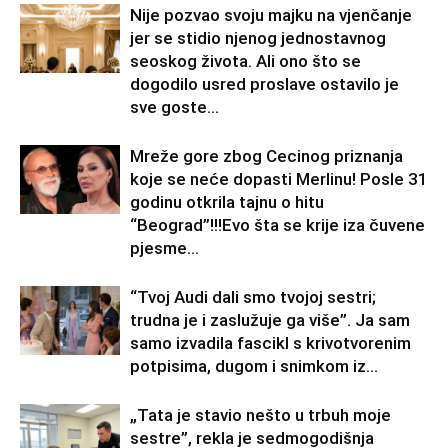
Nije pozvao svoju majku na vjenčanje
jer se stidio njenog jednostavnog
seoskog života. Ali ono što se
dogodilo usred proslave ostavilo je
sve goste...
Mreže gore zbog Cecinog priznanja
koje se neće dopasti Merlinu! Posle 31
godinu otkrila tajnu o hitu
“Beograd”!!!Evo šta se krije iza čuvene
pjesme...
“Tvoj Audi dali smo tvojoj sestri;
trudna je i zaslužuje ga više”. Ja sam
samo izvadila fascikl s krivotvorenim
potpisima, dugom i snimkom iz...
„Tata je stavio nešto u trbuh moje
sestre”, rekla je sedmogodišnja