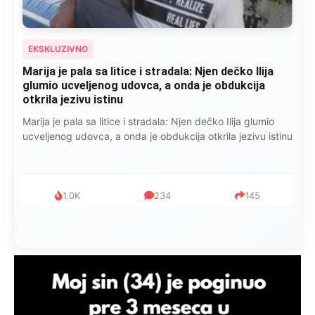
EKSKLUZIVNO
Marija je pala sa litice i stradala: Njen dečko Ilija
glumio ucveljenog udovca, a onda je obdukcija
otkrila jezivu istinu
Marija je pala sa litice i stradala: Njen dečko Ilija glumio
ucveljenog udovca, a onda je obdukcija otkrila jezivu istinu
1.0K
234
145