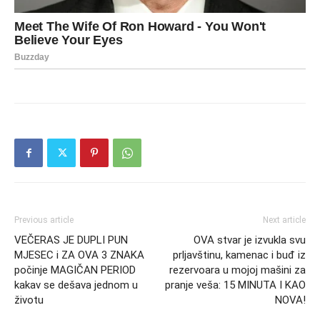
Previous article
Next article
VEČERAS JE DUPLI PUN
OVA stvar je izvukla svu
MJESEC i ZA OVA 3 ZNAKA
prljavštinu, kamenac i buđ iz
počinje MAGIČAN PERIOD
rezervoara u mojoj mašini za
kakav se dešava jednom u
pranje veša: 15 MINUTA I KAO
životu
NOVA!