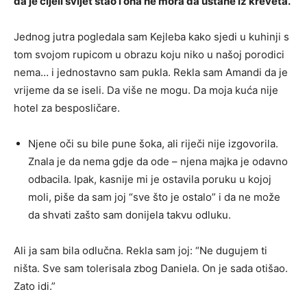
da je cijeli svijet stao i ona ne mora da ustane iz kreveta.
Jednog jutra pogledala sam Kejleba kako sjedi u kuhinji s
tom svojom rupicom u obrazu koju niko u našoj porodici
nema… i jednostavno sam pukla. Rekla sam Amandi da je
vrijeme da se iseli. Da više ne mogu. Da moja kuća nije
hotel za besposličare.
Njene oči su bile pune šoka, ali riječi nije izgovorila.
Znala je da nema gdje da ode – njena majka je odavno
odbacila. Ipak, kasnije mi je ostavila poruku u kojoj
moli, piše da sam joj “sve što je ostalo” i da ne može
da shvati zašto sam donijela takvu odluku.
Ali ja sam bila odlučna. Rekla sam joj: “Ne dugujem ti
ništa. Sve sam tolerisala zbog Daniela. On je sada otišao.
Zato idi.”