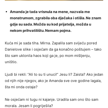
Amanda je tada vrisnula na mene, nazvala me
monstrumom, zgrabila oba dječaka i otišla. Ne znam
gdje su sada. Možda su kod prijatelja, možda u
nekom prihvatilištu. Nemam pojma.
Kuća mi je sada tiha. Mirna. Zapalila sam svijeću pored
Danielove slike i osjećam da ga konačno poštujem – tako
što sam uklonila haos koji ga je, po mom mišljenju,
uništio.
Ljudi bi rekli: “Ali to su ti unuci!” Jesu li? Zaista? Ako jedan
od njih nije njegov, ako je Amanda sve ove godine lagala,
šta mi onda ostaje?
Ne osjećam ni tugu ni kajanje. Uradila sam ono što sam
morala. Jesam li pogriješila?