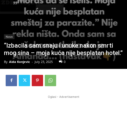
Novo
“Izbacila sam snaju i unuke nakon smrti
mog sina – moja kuća nije besplatan hotel.”
By
Aida Konjevic
-
July 23, 2025
0
Oglasi - Advertisement