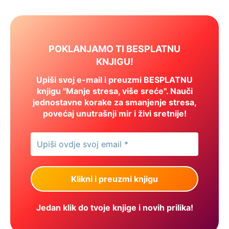
POKLANJAMO TI BESPLATNU
KNJIGU!
Upiši svoj e-mail i preuzmi BESPLATNU
knjigu "Manje stresa, više sreće". Nauči
jednostavne korake za smanjenje stresa,
povećaj unutrašnji mir i živi sretnije!
Jedan klik do tvoje knjige i novih prilika!