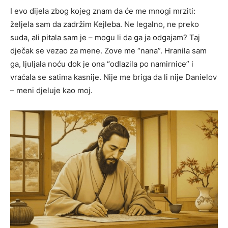
I evo dijela zbog kojeg znam da će me mnogi mrziti:
željela sam da zadržim Kejleba. Ne legalno, ne preko
suda, ali pitala sam je – mogu li da ga ja odgajam? Taj
dječak se vezao za mene. Zove me “nana”. Hranila sam
ga, ljuljala noću dok je ona “odlazila po namirnice” i
vraćala se satima kasnije. Nije me briga da li nije Danielov
– meni djeluje kao moj.