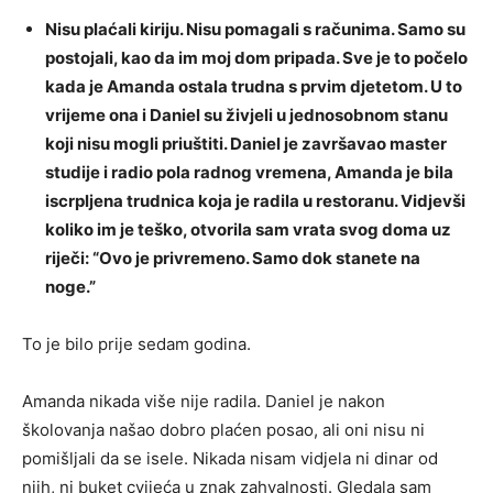
Nisu plaćali kiriju. Nisu pomagali s računima. Samo su
postojali, kao da im moj dom pripada. Sve je to počelo
kada je Amanda ostala trudna s prvim djetetom. U to
vrijeme ona i Daniel su živjeli u jednosobnom stanu
koji nisu mogli priuštiti. Daniel je završavao master
studije i radio pola radnog vremena, Amanda je bila
iscrpljena trudnica koja je radila u restoranu. Vidjevši
koliko im je teško, otvorila sam vrata svog doma uz
riječi: “Ovo je privremeno. Samo dok stanete na
noge.”
To je bilo prije sedam godina.
Amanda nikada više nije radila. Daniel je nakon
školovanja našao dobro plaćen posao, ali oni nisu ni
pomišljali da se isele. Nikada nisam vidjela ni dinar od
njih, ni buket cvijeća u znak zahvalnosti. Gledala sam