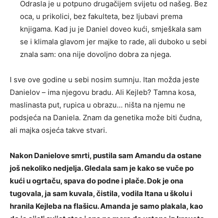
Odrasla je u potpuno drugačijem svijetu od našeg. Bez
oca, u prikolici, bez fakulteta, bez ljubavi prema
knjigama. Kad ju je Daniel doveo kući, smješkala sam
se i klimala glavom jer majke to rade, ali duboko u sebi
znala sam: ona nije dovoljno dobra za njega.
I sve ove godine u sebi nosim sumnju. Itan možda jeste
Danielov – ima njegovu bradu. Ali Kejleb? Tamna kosa,
maslinasta put, rupica u obrazu… ništa na njemu ne
podsjeća na Daniela. Znam da genetika može biti čudna,
ali majka osjeća takve stvari.
Nakon Danielove smrti, pustila sam Amandu da ostane
još nekoliko nedjelja. Gledala sam je kako se vuče po
kući u ogrtaču, spava do podne i plače. Dok je ona
tugovala, ja sam kuvala, čistila, vodila Itana u školu i
hranila Kejleba na flašicu. Amanda je samo plakala, kao