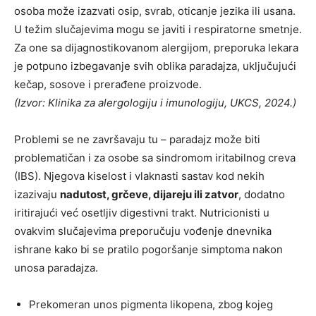
osoba može izazvati osip, svrab, oticanje jezika ili usana.
U težim slučajevima mogu se javiti i respiratorne smetnje.
Za one sa dijagnostikovanom alergijom, preporuka lekara
je potpuno izbegavanje svih oblika paradajza, uključujući
kečap, sosove i prerađene proizvode.
(Izvor: Klinika za alergologiju i imunologiju, UKCS, 2024.)
Problemi se ne završavaju tu – paradajz može biti
problematičan i za osobe sa sindromom iritabilnog creva
(IBS). Njegova kiselost i vlaknasti sastav kod nekih
izazivaju
nadutost, grčeve, dijareju ili zatvor
, dodatno
iritirajući već osetljiv digestivni trakt. Nutricionisti u
ovakvim slučajevima preporučuju vođenje dnevnika
ishrane kako bi se pratilo pogoršanje simptoma nakon
unosa paradajza.
Prekomeran unos pigmenta likopena, zbog kojeg