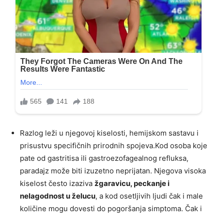
Razlog leži u njegovoj kiselosti, hemijskom sastavu i
prisustvu specifičnih prirodnih spojeva.Kod osoba koje
pate od gastritisa ili gastroezofagealnog refluksa,
paradajz može biti izuzetno neprijatan. Njegova visoka
kiselost često izaziva
žgaravicu, peckanje i
nelagodnost u želucu
, a kod osetljivih ljudi čak i male
količine mogu dovesti do pogoršanja simptoma. Čak i