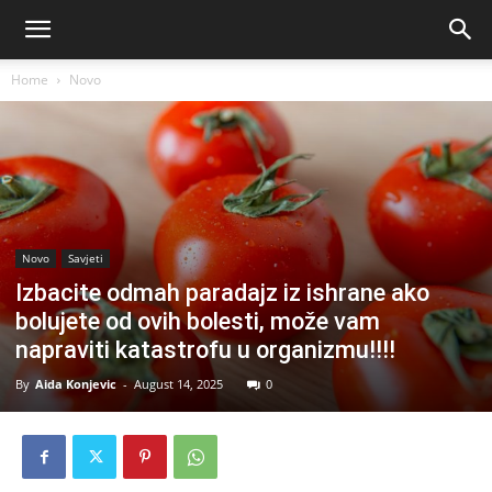
Home
Novo
Novo
Savjeti
Izbacite odmah paradajz iz ishrane ako
bolujete od ovih bolesti, može vam
napraviti katastrofu u organizmu!!!!
By
Aida Konjevic
-
August 14, 2025
0