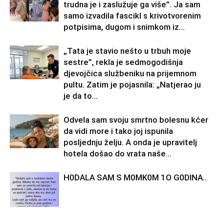
trudna je i zaslužuje ga više”. Ja sam
samo izvadila fascikl s krivotvorenim
potpisima, dugom i snimkom iz...
„Tata je stavio nešto u trbuh moje
sestre”, rekla je sedmogodišnja
djevojčica službeniku na prijemnom
pultu. Zatim je pojasnila: „Natjerao ju
je da to...
Odvela sam svoju smrtno bolesnu kćer
da vidi more i tako joj ispunila
posljednju želju. A onda je upravitelj
hotela došao do vrata naše...
H0DALA SAM S M0MK0M 1O G0DINA..