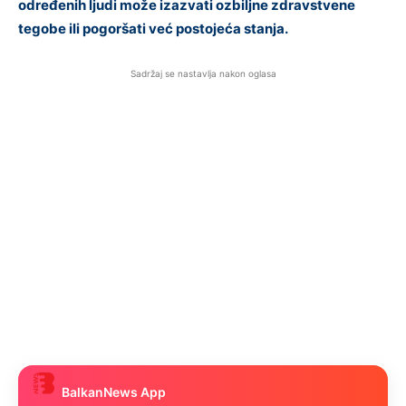
određenih ljudi može izazvati ozbiljne zdravstvene
tegobe ili pogoršati već postojeća stanja.
Sadržaj se nastavlja nakon oglasa
BalkanNews App