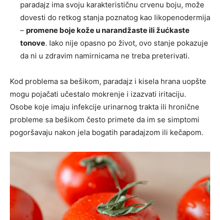
paradajz ima svoju karakterističnu crvenu boju, može
dovesti do retkog stanja poznatog kao likopenodermija
–
promene boje kože u narandžaste ili žućkaste
tonove
. Iako nije opasno po život, ovo stanje pokazuje
da ni u zdravim namirnicama ne treba preterivati.
Kod problema sa bešikom, paradajz i kisela hrana uopšte
mogu pojačati učestalo mokrenje i izazvati iritaciju.
Osobe koje imaju infekcije urinarnog trakta ili hronične
probleme sa bešikom često primete da im se simptomi
pogoršavaju nakon jela bogatih paradajzom ili kečapom.