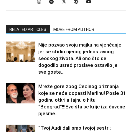
RELATED ARTICLES
MORE FROM AUTHOR
Nije pozvao svoju majku na vjenčanje
jer se stidio njenog jednostavnog
seoskog života. Ali ono što se
dogodilo usred proslave ostavilo je
sve goste...
Mreže gore zbog Cecinog priznanja
koje se neće dopasti Merlinu! Posle 31
godinu otkrila tajnu o hitu
“Beograd”!!!Evo šta se krije iza čuvene
pjesme...
“Tvoj Audi dali smo tvojoj sestri;