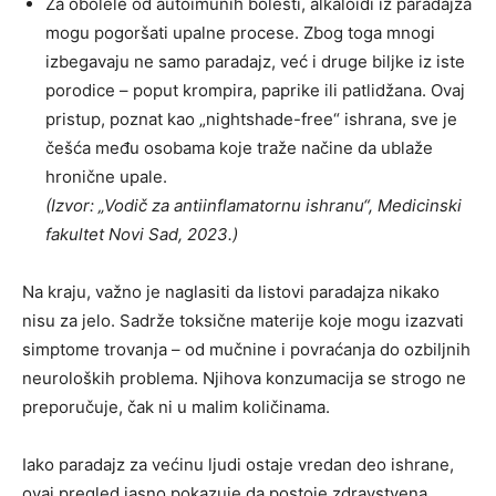
Za obolele od autoimunih bolesti, alkaloidi iz paradajza
mogu pogoršati upalne procese. Zbog toga mnogi
izbegavaju ne samo paradajz, već i druge biljke iz iste
porodice – poput krompira, paprike ili patlidžana. Ovaj
pristup, poznat kao „nightshade-free“ ishrana, sve je
češća među osobama koje traže načine da ublaže
hronične upale.
(Izvor: „Vodič za antiinflamatornu ishranu“, Medicinski
fakultet Novi Sad, 2023.)
Na kraju, važno je naglasiti da listovi paradajza nikako
nisu za jelo. Sadrže toksične materije koje mogu izazvati
simptome trovanja – od mučnine i povraćanja do ozbiljnih
neuroloških problema. Njihova konzumacija se strogo ne
preporučuje, čak ni u malim količinama.
Iako paradajz za većinu ljudi ostaje vredan deo ishrane,
ovaj pregled jasno pokazuje da postoje zdravstvena