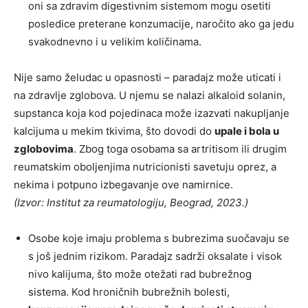
oni sa zdravim digestivnim sistemom mogu osetiti
posledice preterane konzumacije, naročito ako ga jedu
svakodnevno i u velikim količinama.
Nije samo želudac u opasnosti – paradajz može uticati i
na zdravlje zglobova. U njemu se nalazi alkaloid solanin,
supstanca koja kod pojedinaca može izazvati nakupljanje
kalcijuma u mekim tkivima, što dovodi do
upale i bola u
zglobovima
. Zbog toga osobama sa artritisom ili drugim
reumatskim oboljenjima nutricionisti savetuju oprez, a
nekima i potpuno izbegavanje ove namirnice.
(Izvor: Institut za reumatologiju, Beograd, 2023.)
Osobe koje imaju problema s bubrezima suočavaju se
s još jednim rizikom. Paradajz sadrži oksalate i visok
nivo kalijuma, što može otežati rad bubrežnog
sistema. Kod hroničnih bubrežnih bolesti,