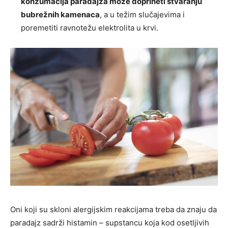
konzumacija paradajza može doprineti stvaranju
bubrežnih kamenaca
, a u težim slučajevima i
poremetiti ravnotežu elektrolita u krvi.
Oni koji su skloni alergijskim reakcijama treba da znaju da
paradajz sadrži histamin – supstancu koja kod osetljivih