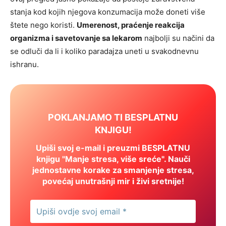
stanja kod kojih njegova konzumacija može doneti više
štete nego koristi.
Umerenost, praćenje reakcija
organizma i savetovanje sa lekarom
najbolji su načini da
se odluči da li i koliko paradajza uneti u svakodnevnu
ishranu.
POKLANJAMO TI BESPLATNU
KNJIGU!
Upiši svoj e-mail i preuzmi BESPLATNU
knjigu "Manje stresa, više sreće". Nauči
jednostavne korake za smanjenje stresa,
povećaj unutrašnji mir i živi sretnije!