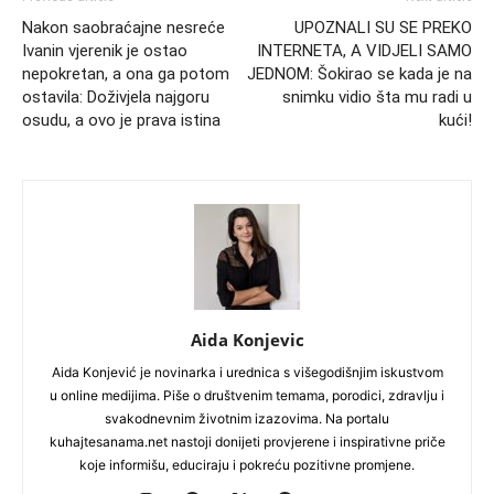
Nakon saobraćajne nesreće
UPOZNALI SU SE PREKO
Ivanin vjerenik je ostao
INTERNETA, A VIDJELI SAMO
nepokretan, a ona ga potom
JEDNOM: Šokirao se kada je na
ostavila: Doživjela najgoru
snimku vidio šta mu radi u
osudu, a ovo je prava istina
kući!
Aida Konjevic
Aida Konjević je novinarka i urednica s višegodišnjim iskustvom
u online medijima. Piše o društvenim temama, porodici, zdravlju i
svakodnevnim životnim izazovima. Na portalu
kuhajtesanama.net nastoji donijeti provjerene i inspirativne priče
koje informišu, educiraju i pokreću pozitivne promjene.