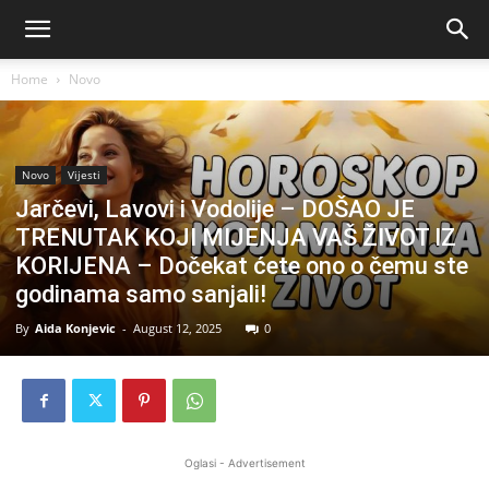
Home
Novo
Novo
Vijesti
Jarčevi, Lavovi i Vodolije – DOŠAO JE
TRENUTAK KOJI MIJENJA VAŠ ŽIVOT IZ
KORIJENA – Dočekat ćete ono o čemu ste
godinama samo sanjali!
By
Aida Konjevic
-
August 12, 2025
0
Oglasi - Advertisement