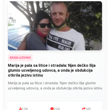
EKSKLUZIVNO
Marija je pala sa litice i stradala: Njen dečko Ilija
glumio ucveljenog udovca, a onda je obdukcija
otkrila jezivu istinu
Marija je pala sa litice i stradala: Njen dečko Ilija glumio
ucveljenog udovca, a onda je obdukcija otkrila jezivu istinu
1.0K
234
145