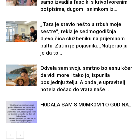
samo izvadila fascikl s krivotvorenim
potpisima, dugom i snimkom iz...
„Tata je stavio nešto u trbuh moje
sestre”, rekla je sedmogodišnja
djevojčica službeniku na prijemnom
pultu. Zatim je pojasnila: „Natjerao ju
je da to...
Odvela sam svoju smrtno bolesnu kćer
da vidi more i tako joj ispunila
posljednju želju. A onda je upravitelj
hotela došao do vrata naše...
H0DALA SAM S M0MK0M 1O G0DINA..