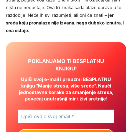
ništa ne nedostaje. Ova tri znaka sada ulaze upravo u to
razdoblje. Neće ih svi razumjeti, ali oni će znati –
jer
sreća koju pronalaze nije izvana, nego duboko iznutra. I
ona ostaje.
POKLANJAMO TI BESPLATNU
KNJIGU!
Upiši svoj e-mail i preuzmi BESPLATNU
knjigu "Manje stresa, više sreće". Nauči
jednostavne korake za smanjenje stresa,
povećaj unutrašnji mir i živi sretnije!