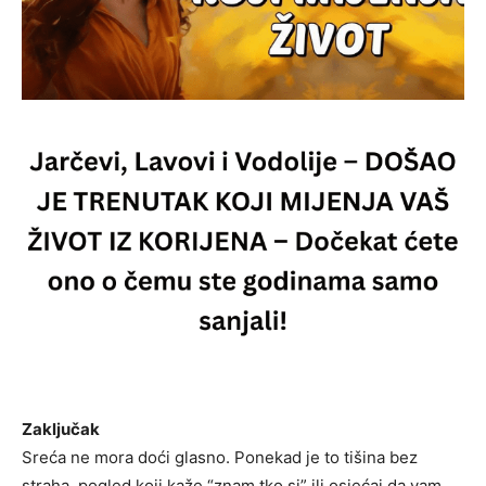
Zaključak
Sreća ne mora doći glasno. Ponekad je to tišina bez
straha, pogled koji kaže “znam tko si” ili osjećaj da vam