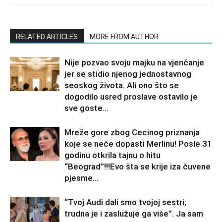
RELATED ARTICLES
MORE FROM AUTHOR
Nije pozvao svoju majku na vjenčanje
jer se stidio njenog jednostavnog
seoskog života. Ali ono što se
dogodilo usred proslave ostavilo je
sve goste...
Mreže gore zbog Cecinog priznanja
koje se neće dopasti Merlinu! Posle 31
godinu otkrila tajnu o hitu
“Beograd”!!!Evo šta se krije iza čuvene
pjesme...
“Tvoj Audi dali smo tvojoj sestri;
trudna je i zaslužuje ga više”. Ja sam