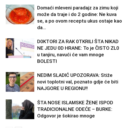
Domaći mleveni paradajz za zimu koji
može da traje i do 2 godine: Ne kuva
se, a po ovom receptu ukus ostaje kao
da...
D0KTORI ZA RAK 0TKRILI ŠTA NIKAD
NE JEDU 0D HRANE: To je ČISTO ZL0
u tanjiru, navući će vam mnoge
BOLESTI
NEDIM SLADIĆ UPOZORAVA: Stiže
novi toplotni val, poznato gdje će biti
NAJGORE U REGIONU!!
ŠTA NOSE ISLAMSKE ŽENE ISPOD
TRADICIONALNE ODEĆE – BURKE:
Odgovor je šokirao mnoge