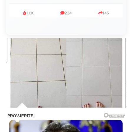
1.0K
234
145