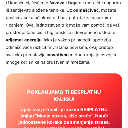
U konačnici, čišćenje
šavova
i
fuga
ne mora biti naporno
ili zahtijevati složene tehnike. Uz
odmašćivač
, možete
postići visoku učinkovitost bez potrebe za napornim
ribanjem. Ovaj jednostavan trik može vam pomoći da vaš
prostor ostane čist i higijenski, a istovremeno uštedite
vrijeme i energiju
. Iako je važno prilagoditi upotrebu
odmašćivača različitim vrstama površina, ovaj pristup
svakako predstavlja
inovativnu
metodu koja je osvojila
mnoge korisnike na društvenim mrežama.
POKLANJAMO TI BESPLATNU
KNJIGU!
Upiši svoj e-mail i preuzmi BESPLATNU
knjigu "Manje stresa, više sreće". Nauči
jednostavne korake za smanjenje stresa,