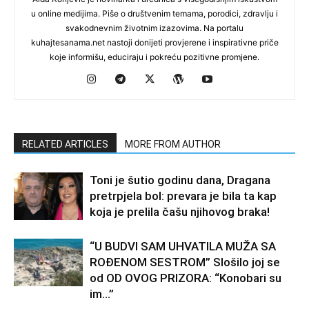
u online medijima. Piše o društvenim temama, porodici, zdravlju i
svakodnevnim životnim izazovima. Na portalu
kuhajtesanama.net nastoji donijeti provjerene i inspirativne priče
koje informišu, educiraju i pokreću pozitivne promjene.
RELATED ARTICLES
MORE FROM AUTHOR
Toni je šutio godinu dana, Dragana
pretrpjela bol: prevara je bila ta kap
koja je prelila čašu njihovog braka!
“U BUDVI SAM UHVATILA MUŽA SA
ROĐENOM SESTROM” Slošilo joj se
od OD OVOG PRIZORA: “Konobari su
im…”