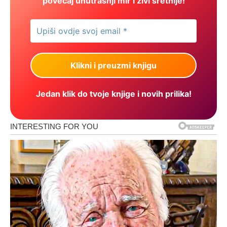
povećaj unutrašnji mir i živi sretnije!
Jedan klik do tvoje knjige i novih prilika!