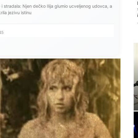
ce i stradala: Njen dečko Ilija glumio ucveljenog udovca, a
ila jezivu istinu
45