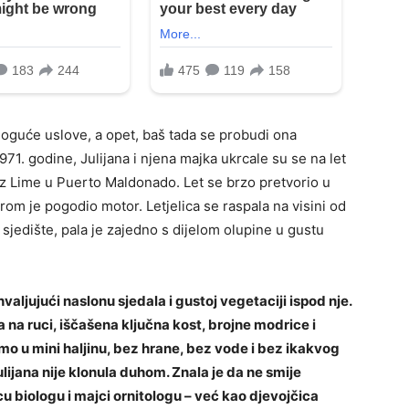
oguće uslove, a opet, baš tada se probudi ona
1. godine, Julijana i njena majka ukrcale su se na let
iz Lime u Puerto Maldonado. Let se brzo pretvorio u
grom je pogodio motor. Letjelica se raspala na visini od
 sjedište, pala je zajedno s dijelom olupine u gustu
valjujući naslonu sjedala i gustoj vegetaciji ispod nje.
a na ruci, iščašena ključna kost, brojne modrice i
mo u mini haljinu, bez hrane, bez vode i bez ikakvog
ijana nije klonula duhom. Znala je da ne smije
ocu biologu i majci ornitologu – već kao djevojčica