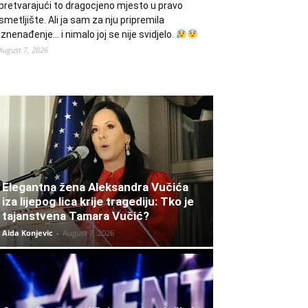
pretvarajući to dragocjeno mjesto u pravo
smetljište. Ali ja sam za nju pripremila
iznenađenje… i nimalo joj se nije svidjelo.
August 7, 2026
Elegantna žena Aleksandra Vučića
iza lijepog lica krije tragediju: Tko je
tajanstvena Tamara Vučić?
Aida Konjevic
-
August 7, 2026