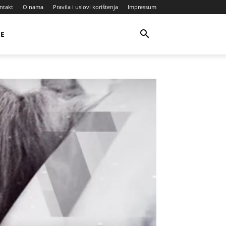
ntakt
O nama
Pravila i uslovi korištenja
Impressum
JE