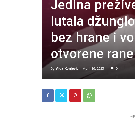
Jedina preživ
lutala džunglo
bez hrane i vo
otvorene rane 
By
Aida Konjevic
-
April 16, 2025
0
Ogl