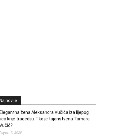
Najnovije
Elegantna žena Aleksandra Vučića iza lijepog
lica krije tragediju: Tko je tajanstvena Tamara
Vučić?
August 7, 2026