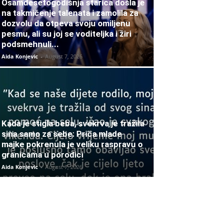
Osamdesetogodišnja starica došla je
na takmičenje talenata i zamolila za
dozvolu da otpeva svoju omiljenu
pesmu, ali su joj se voditeljka i žiri
podsmehnuli...
Aida Konjevic
-
August 7, 2026
Kada je stigla beba, svekrva je tražila
sina samo za sebe: Priča mlade
majke pokrenula je veliku raspravu o
granicama u porodici
Aida Konjevic
-
August 7, 2026