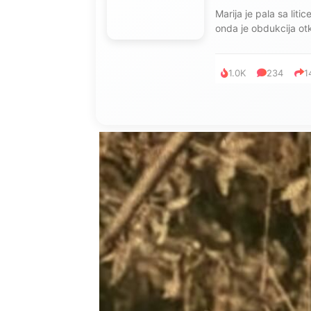
Marija je pala sa liti
onda je obdukcija otkr
1.0K
234
1