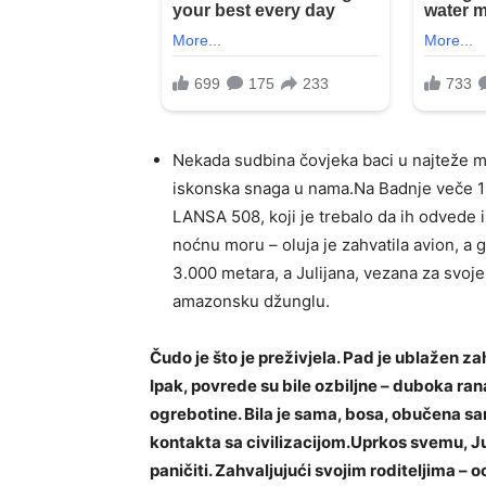
Nekada sudbina čovjeka baci u najteže m
iskonska snaga u nama.Na Badnje veče 197
LANSA 508, koji je trebalo da ih odvede 
noćnu moru – oluja je zahvatila avion, a 
3.000 metara, a Julijana, vezana za svoje
amazonsku džunglu.
Čudo je što je preživjela. Pad je ublažen zah
Ipak, povrede su bile ozbiljne – duboka ran
ogrebotine. Bila je sama, bosa, obučena sa
kontakta sa civilizacijom.Uprkos svemu, Jul
paničiti. Zahvaljujući svojim roditeljima – 