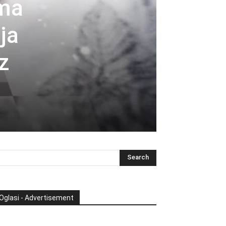
ima
ja
z
Oglasi - Advertisement