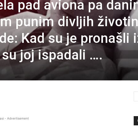
ela pad aviona pa dan
m punim divljih životin
de: Kad su je pronašli i
su joj ispadali ….
asi - Advertisement