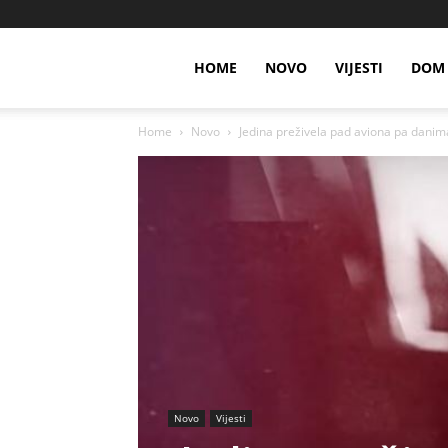
HOME
NOVO
VIJESTI
DOM 
Home
Novo
Jedina preživela pad aviona pa danima 
Novo
Vijesti