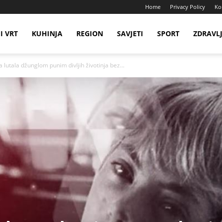
Home
Privacy Policy
Ko
I VRT
KUHINJA
REGION
SAVJETI
SPORT
ZDRAVL
lutala džunglom punim divljih životinja bez...