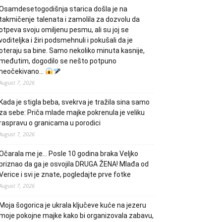
Osamdesetogodišnja starica došla je na
takmičenje talenata i zamolila za dozvolu da
otpeva svoju omiljenu pesmu, ali su joj se
voditeljka i žiri podsmehnuli i pokušali da je
oteraju sa bine. Samo nekoliko minuta kasnije,
međutim, dogodilo se nešto potpuno
neočekivano…
August 7, 2026
Kada je stigla beba, svekrva je tražila sina samo
za sebe: Priča mlade majke pokrenula je veliku
raspravu o granicama u porodici
August 7, 2026
Očarala me je… Posle 10 godina braka Veljko
priznao da ga je osvojila DRUGA ŽENA! Mlađa od
Verice i svi je znate, pogledajte prve fotke
August 7, 2026
Moja šogorica je ukrala ključeve kuće na jezeru
moje pokojne majke kako bi organizovala zabavu,