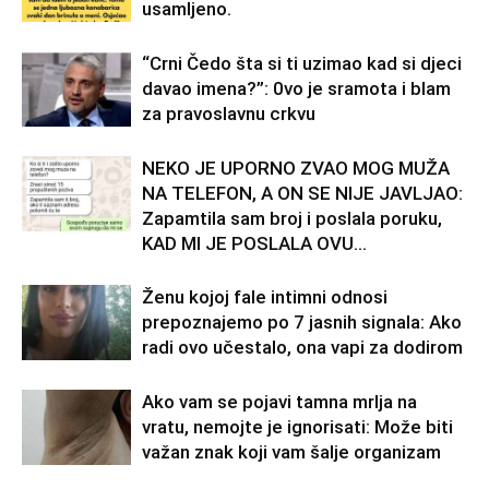
usamljeno.
“Crni Čedo šta si ti uzimao kad si djeci
davao imena?”: 0vo je sramota i blam
za pravoslavnu crkvu
NEKO JE UPORNO ZVAO MOG MUŽA
NA TELEFON, A ON SE NIJE JAVLJAO:
Zapamtila sam broj i poslala poruku,
KAD MI JE POSLALA OVU...
Ženu kojoj fale intimni odnosi
prepoznajemo po 7 jasnih signala: Ako
radi ovo učestalo, ona vapi za dodirom
Ako vam se pojavi tamna mrlja na
vratu, nemojte je ignorisati: Može biti
važan znak koji vam šalje organizam