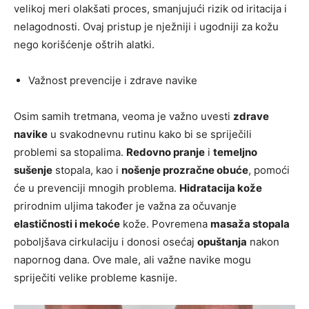
velikoj meri olakšati proces, smanjujući rizik od iritacija i
nelagodnosti. Ovaj pristup je nježniji i ugodniji za kožu
nego korišćenje oštrih alatki.
Važnost prevencije i zdrave navike
Osim samih tretmana, veoma je važno uvesti
zdrave
navike
u svakodnevnu rutinu kako bi se spriječili
problemi sa stopalima.
Redovno pranje
i
temeljno
sušenje
stopala, kao i
nošenje prozračne obuće
, pomoći
će u prevenciji mnogih problema.
Hidratacija kože
prirodnim uljima također je važna za očuvanje
elastičnosti i mekoće
kože. Povremena
masaža stopala
poboljšava cirkulaciju i donosi osećaj
opuštanja
nakon
napornog dana. Ove male, ali važne navike mogu
spriječiti velike probleme kasnije.