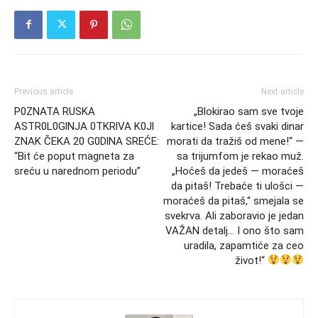
Previous article
Next article
P0ZNATA RUSKA
„Blokirao sam sve tvoje
ASTR0L0GlNJA 0TKRlVA K0Jl
kartice! Sada ćeš svaki dinar
ZNAK ČEKA 20 G0DlNA SREĆE:
morati da tražiš od mene!“ —
“Bit će poput magneta za
sa trijumfom je rekao muž.
sreću u narednom periodu”
„Hoćeš da jedeš — moraćeš
da pitaš! Trebaće ti ulošci —
moraćeš da pitaš,“ smejala se
svekrva. Ali zaboravio je jedan
VAŽAN detalj… I ono što sam
uradila, zapamtiće za ceo
život!“