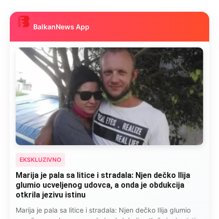
BalkanNews App
EKSKLUZIVNO
Kad se Marin suprug razbolio ona ga kupala,
pelene mu mijenjala: Jedno jutro je poslao po
čokoladu..
Kad se Marin suprug razbolio ona ga kupala, pelene mu