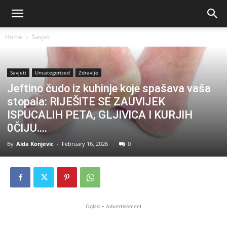
Home
Savjeti
Savjeti
Uncategorized
Zdravlje
Jeftino čudo iz kuhinje koje spašava vaša
stopala: RlJEŠlTE SE ZAUVlJEK
ISPUCALlH PETA, GLJlVlCA I KURJlH
0ČlJU….
By
Aida Konjevic
-
February 16, 2026
0
Oglasi - Advertisement