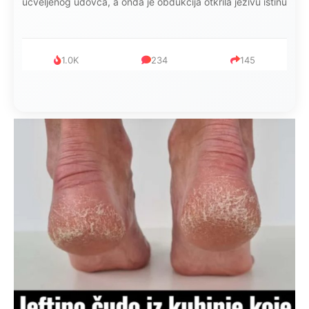
mijenjala: Jedno jutro je poslao po čokoladu..
999
321
234