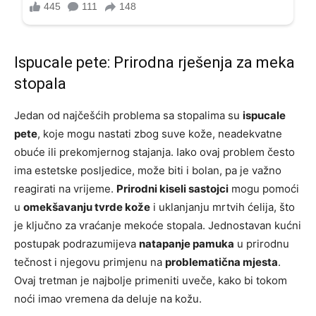
Ispucale pete: Prirodna rješenja za meka
stopala
Jedan od najčešćih problema sa stopalima su
ispucale
pete
, koje mogu nastati zbog suve kože, neadekvatne
obuće ili prekomjernog stajanja. Iako ovaj problem često
ima estetske posljedice, može biti i bolan, pa je važno
reagirati na vrijeme.
Prirodni kiseli sastojci
mogu pomoći
u
omekšavanju tvrde kože
i uklanjanju mrtvih ćelija, što
je ključno za vraćanje mekoće stopala. Jednostavan kućni
postupak podrazumijeva
natapanje pamuka
u prirodnu
tečnost i njegovu primjenu na
problematična mjesta
.
Ovaj tretman je najbolje primeniti uveče, kako bi tokom
noći imao vremena da deluje na kožu.