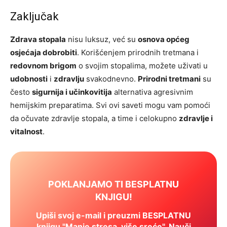
Zaključak
Zdrava stopala
nisu luksuz, već su
osnova općeg
osjećaja dobrobiti
. Korišćenjem prirodnih tretmana i
redovnom brigom
o svojim stopalima, možete uživati u
udobnosti
i
zdravlju
svakodnevno.
Prirodni tretmani
su
često
sigurnija i učinkovitija
alternativa agresivnim
hemijskim preparatima. Svi ovi saveti mogu vam pomoći
da očuvate zdravlje stopala, a time i celokupno
zdravlje i
vitalnost
.
POKLANJAMO TI BESPLATNU
KNJIGU!
Upiši svoj e-mail i preuzmi BESPLATNU
knjigu "Manje stresa, više sreće". Nauči