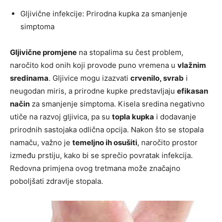
Gljivične infekcije: Prirodna kupka za smanjenje
simptoma
Gljivične promjene
na stopalima su čest problem,
naročito kod onih koji provode puno vremena u
vlažnim
sredinama
. Gljivice mogu izazvati
crvenilo, svrab
i
neugodan miris, a prirodne kupke predstavljaju
efikasan
način
za smanjenje simptoma. Kisela sredina negativno
utiče na razvoj gljivica, pa su
topla kupka
i dodavanje
prirodnih sastojaka odlična opcija. Nakon što se stopala
namaču, važno je
temeljno ih osušiti
, naročito prostor
između prstiju, kako bi se sprečio povratak infekcija.
Redovna primjena ovog tretmana može značajno
poboljšati zdravlje stopala.