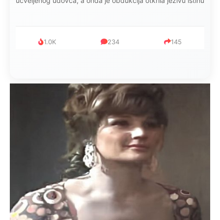
ucveljenog udovca, a onda je obdukcija otkrila jezivu istinu
1.0K
234
145