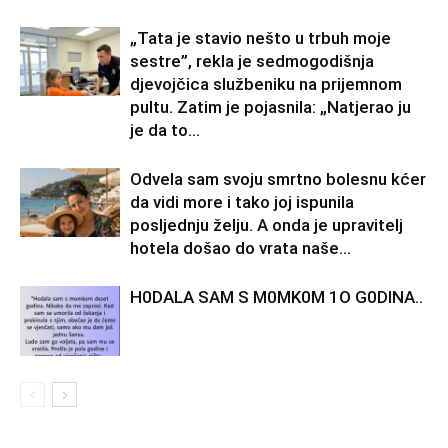
„Tata je stavio nešto u trbuh moje
sestre”, rekla je sedmogodišnja
djevojčica službeniku na prijemnom
pultu. Zatim je pojasnila: „Natjerao ju
je da to...
Odvela sam svoju smrtno bolesnu kćer
da vidi more i tako joj ispunila
posljednju želju. A onda je upravitelj
hotela došao do vrata naše...
H0DALA SAM S M0MK0M 1O G0DINA..