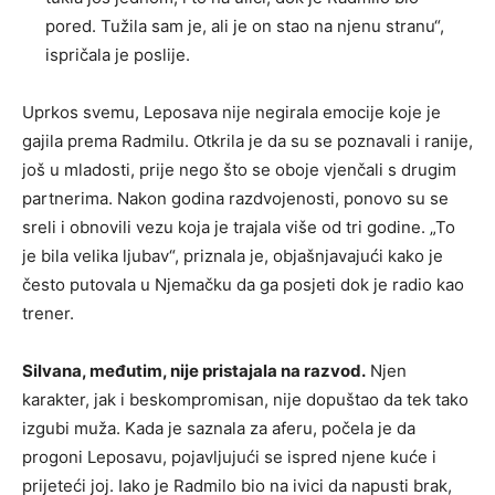
pored. Tužila sam je, ali je on stao na njenu stranu“,
ispričala je poslije.
Uprkos svemu, Leposava nije negirala emocije koje je
gajila prema Radmilu. Otkrila je da su se poznavali i ranije,
još u mladosti, prije nego što se oboje vjenčali s drugim
partnerima. Nakon godina razdvojenosti, ponovo su se
sreli i obnovili vezu koja je trajala više od tri godine. „To
je bila velika ljubav“, priznala je, objašnjavajući kako je
često putovala u Njemačku da ga posjeti dok je radio kao
trener.
Silvana, međutim, nije pristajala na razvod.
Njen
karakter, jak i beskompromisan, nije dopuštao da tek tako
izgubi muža. Kada je saznala za aferu, počela je da
progoni Leposavu, pojavljujući se ispred njene kuće i
prijeteći joj. Iako je Radmilo bio na ivici da napusti brak,