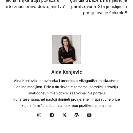
jedna majka trojki pokazala
gurnula u bazen, na mjestu je
što znači pravo dostojanstvo”
paralizovana: Šta je uslijedilo
poslije sve je šokiralo!!
Aida Konjevic
Aida Konjević je novinarka i urednica s višegodišnjim iskustvom
u online medijima. Piše o društvenim temama, porodici, zdravlju i
svakodnevnim životnim izazovima. Na portalu
kuhajtesanama.net nastoji donijeti provjerene i inspirativne priče
koje informišu, educiraju i pokreću pozitivne promjene.