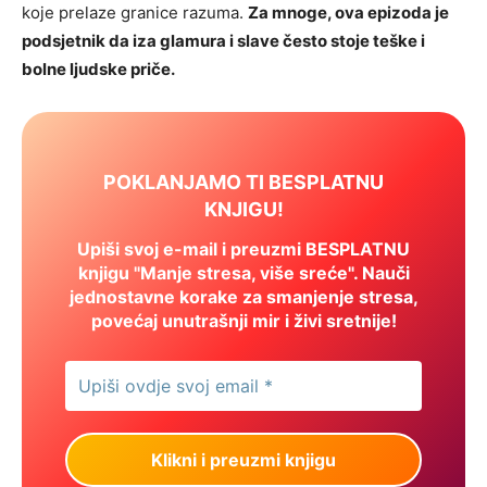
koje prelaze granice razuma.
Za mnoge, ova epizoda je
podsjetnik da iza glamura i slave često stoje teške i
bolne ljudske priče.
POKLANJAMO TI BESPLATNU
KNJIGU!
Upiši svoj e-mail i preuzmi BESPLATNU
knjigu "Manje stresa, više sreće". Nauči
jednostavne korake za smanjenje stresa,
povećaj unutrašnji mir i živi sretnije!