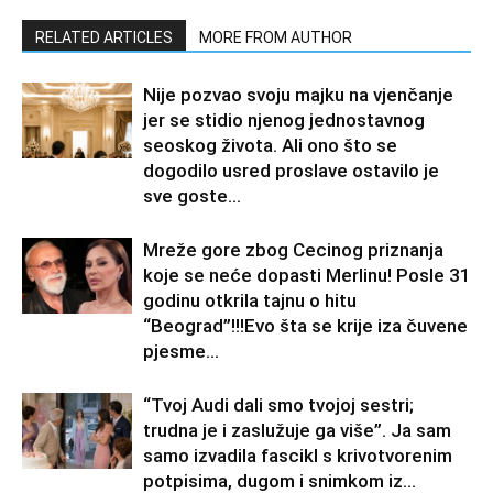
RELATED ARTICLES
MORE FROM AUTHOR
Nije pozvao svoju majku na vjenčanje
jer se stidio njenog jednostavnog
seoskog života. Ali ono što se
dogodilo usred proslave ostavilo je
sve goste...
Mreže gore zbog Cecinog priznanja
koje se neće dopasti Merlinu! Posle 31
godinu otkrila tajnu o hitu
“Beograd”!!!Evo šta se krije iza čuvene
pjesme...
“Tvoj Audi dali smo tvojoj sestri;
trudna je i zaslužuje ga više”. Ja sam
samo izvadila fascikl s krivotvorenim
potpisima, dugom i snimkom iz...