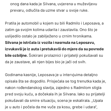
onog dana kada je Silvana, uvjerena u muževljevu
prevaru, odlučila da uzme stvar u svoje ruke.
Pratila je automobil u kojem su bili Radmilo i Leposava, a
zatim ga svojim kolima udarila i zaustavila. Ono što je
uslijedilo ostalo je zabilježeno u crnim hronikama.
Silvana je istrčala iz vozila i nasrnula na Leposavu,
izvukavši je iz auta i pretukavši do mjere da su povrede
bile ozbiljne.
Šokirani prolaznici i prijatelji pokušavali su
da je zaustave, ali njen bijes bio je jači od svih.
Godinama kasnije, Leposava je u intervjuima detaljno
opisala šta se dogodilo. Prisjećala se tog trenutka kada je,
nakon rođendanskog slavlja, zajedno s Radmilom stigla
pred svoju kuću, a dočekala ih je Silvana. Iako su prijatelji
pokušavali da smire situaciju, scena je eskalirala. „Upala
je u auto i počela da me vuče za kosu, grebe i udara“,