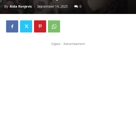
By
Aida Konjevic
-
September 14, 2025
0
Oglasi - Advertisement