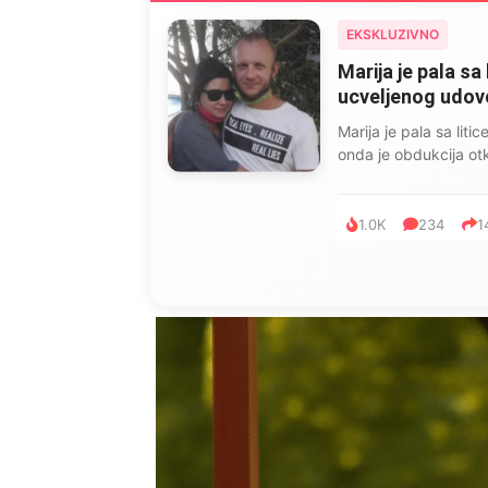
EKSKLUZIVNO
Marija je pala sa 
ucveljenog udovca
Marija je pala sa liti
onda je obdukcija otkr
1.0K
234
1