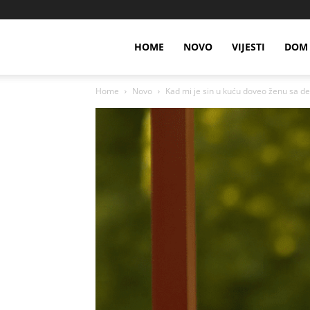
HOME
NOVO
VIJESTI
DOM 
Home
Novo
Kad mi je sin u kuću doveo ženu sa de