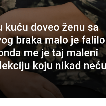
 u kuću doveo ženu sa
og braka malo je falilo
onda me je taj maleni
lekciju koju nikad neć