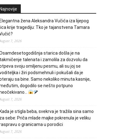
Najnovije
Elegantna žena Aleksandra Vučića iza lijepog
lica krije tragediju: Tko je tajanstvena Tamara
Vučić?
August 7, 2026
Osamdesetogodišnja starica došla je na
takmičenje talenata i zamolila za dozvolu da
otpeva svoju omiljenu pesmu, ali su joj se
voditeljka i žiri podsmehnuli i pokušali da je
oteraju sa bine. Samo nekoliko minuta kasnije,
međutim, dogodilo se nešto potpuno
neočekivano…
August 7, 2026
Kada je stigla beba, svekrva je tražila sina samo
za sebe: Priča mlade majke pokrenula je veliku
raspravu o granicama u porodici
August 7, 2026