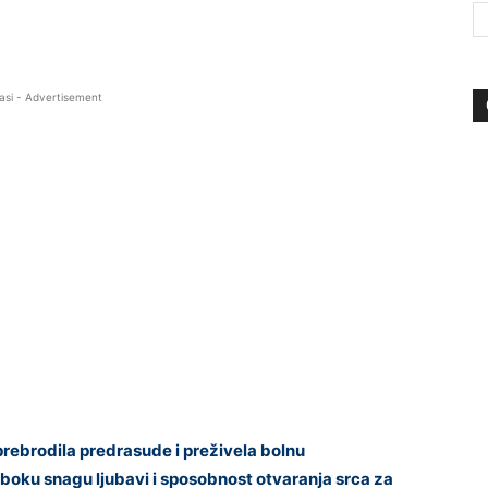
asi - Advertisement
 prebrodila predrasude i preživela bolnu
boku snagu ljubavi i sposobnost otvaranja srca za