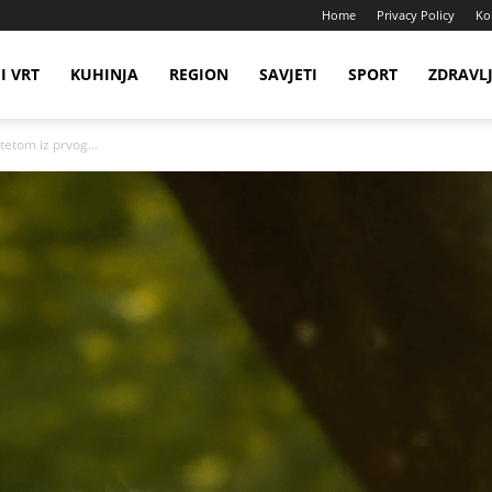
Home
Privacy Policy
Ko
I VRT
KUHINJA
REGION
SAVJETI
SPORT
ZDRAVL
tetom iz prvog...