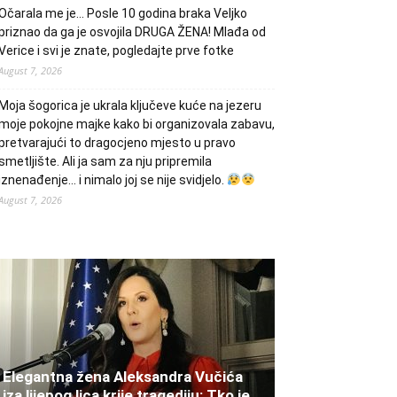
Očarala me je… Posle 10 godina braka Veljko
priznao da ga je osvojila DRUGA ŽENA! Mlađa od
Verice i svi je znate, pogledajte prve fotke
August 7, 2026
Moja šogorica je ukrala ključeve kuće na jezeru
moje pokojne majke kako bi organizovala zabavu,
pretvarajući to dragocjeno mjesto u pravo
smetljište. Ali ja sam za nju pripremila
iznenađenje… i nimalo joj se nije svidjelo.
August 7, 2026
Elegantna žena Aleksandra Vučića
iza lijepog lica krije tragediju: Tko je