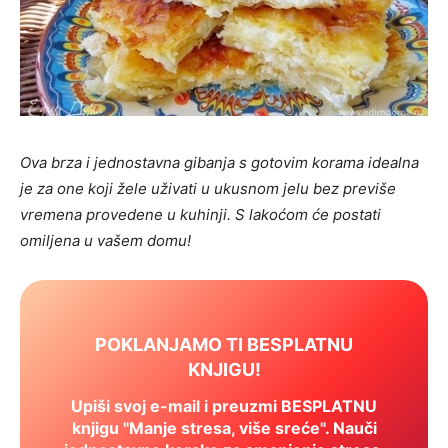
Ova brza i jednostavna gibanja s gotovim korama idealna
je za one koji žele uživati u ukusnom jelu bez previše
vremena provedene u kuhinji. S lakoćom će postati
omiljena u vašem domu!
POKLANJAMO TI BESPLATNU
KNJIGU!
Upiši svoj e-mail i preuzmi BESPLATNU
knjigu "Manje stresa, više sreće". Nauči