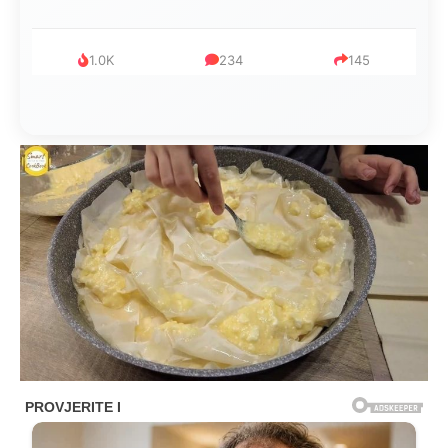
1.0K
234
145