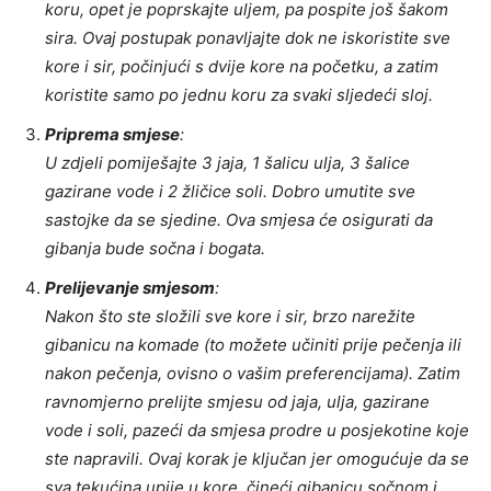
koru, opet je poprskajte uljem, pa pospite još šakom
sira. Ovaj postupak ponavljajte dok ne iskoristite sve
kore i sir, počinjući s dvije kore na početku, a zatim
koristite samo po jednu koru za svaki sljedeći sloj.
Priprema smjese
:
U zdjeli pomiješajte 3 jaja, 1 šalicu ulja, 3 šalice
gazirane vode i 2 žličice soli. Dobro umutite sve
sastojke da se sjedine. Ova smjesa će osigurati da
gibanja bude sočna i bogata.
Prelijevanje smjesom
:
Nakon što ste složili sve kore i sir, brzo narežite
gibanicu na komade (to možete učiniti prije pečenja ili
nakon pečenja, ovisno o vašim preferencijama). Zatim
ravnomjerno prelijte smjesu od jaja, ulja, gazirane
vode i soli, pazeći da smjesa prodre u posjekotine koje
ste napravili. Ovaj korak je ključan jer omogućuje da se
sva tekućina upije u kore, čineći gibanicu sočnom i