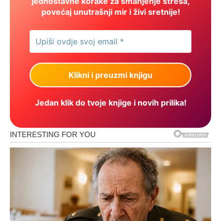
jednostavne korake za smanjenje stresa,
povećaj unutrašnji mir i živi sretnije!
Jedan klik do tvoje knjige i novih prilika!