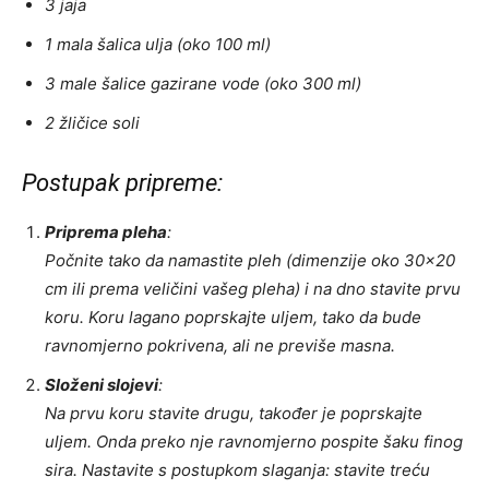
3 jaja
1 mala šalica ulja (oko 100 ml)
3 male šalice gazirane vode (oko 300 ml)
2 žličice soli
Postupak pripreme:
Priprema pleha
:
Počnite tako da namastite pleh (dimenzije oko 30×20
cm ili prema veličini vašeg pleha) i na dno stavite prvu
koru. Koru lagano poprskajte uljem, tako da bude
ravnomjerno pokrivena, ali ne previše masna.
Složeni slojevi
:
Na prvu koru stavite drugu, također je poprskajte
uljem. Onda preko nje ravnomjerno pospite šaku finog
sira. Nastavite s postupkom slaganja: stavite treću