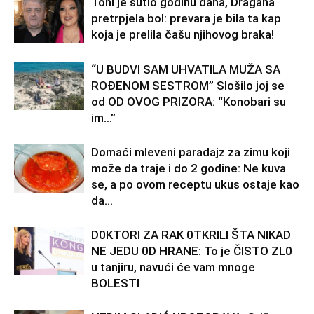
Toni je šutio godinu dana, Dragana
pretrpjela bol: prevara je bila ta kap
koja je prelila čašu njihovog braka!
“U BUDVI SAM UHVATILA MUŽA SA
ROĐENOM SESTROM” Slošilo joj se
od OD OVOG PRIZORA: “Konobari su
im…”
Domaći mleveni paradajz za zimu koji
može da traje i do 2 godine: Ne kuva
se, a po ovom receptu ukus ostaje kao
da...
D0KTORI ZA RAK 0TKRILI ŠTA NIKAD
NE JEDU 0D HRANE: To je ČISTO ZL0
u tanjiru, navući će vam mnoge
BOLESTI