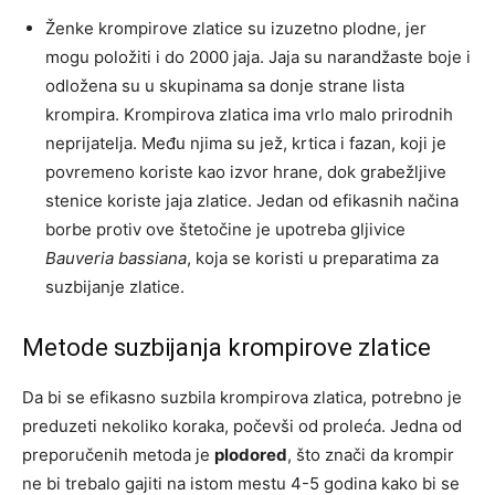
Ženke krompirove zlatice su izuzetno plodne, jer
mogu položiti i do 2000 jaja. Jaja su narandžaste boje i
odložena su u skupinama sa donje strane lista
krompira. Krompirova zlatica ima vrlo malo prirodnih
neprijatelja. Među njima su jež, krtica i fazan, koji je
povremeno koriste kao izvor hrane, dok grabežljive
stenice koriste jaja zlatice. Jedan od efikasnih načina
borbe protiv ove štetočine je upotreba gljivice
Bauveria bassiana
, koja se koristi u preparatima za
suzbijanje zlatice.
Metode suzbijanja krompirove zlatice
Da bi se efikasno suzbila krompirova zlatica, potrebno je
preduzeti nekoliko koraka, počevši od proleća. Jedna od
preporučenih metoda je
plodored
, što znači da krompir
ne bi trebalo gajiti na istom mestu 4-5 godina kako bi se