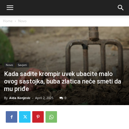
Home
Novo
Novo
Savjeti
Kada sadite krompir uvek ubacite malo
ovog sastojka, buba zlatica neće smeti da
mu priđe
By
Aida Konjevic
-
April 2, 2025
0