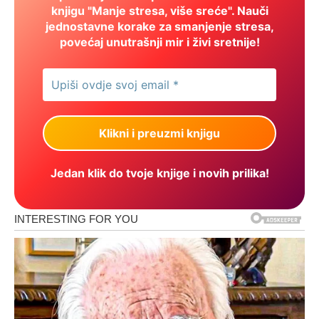
knjigu "Manje stresa, više sreće". Nauči
jednostavne korake za smanjenje stresa,
povećaj unutrašnji mir i živi sretnije!
Jedan klik do tvoje knjige i novih prilika!