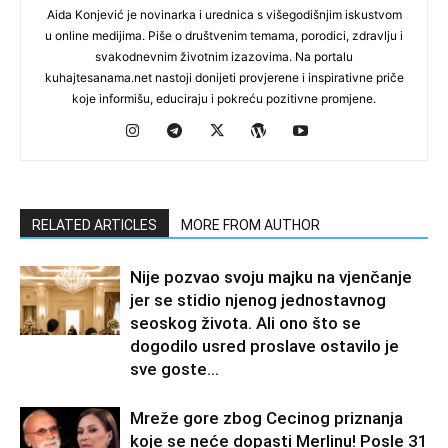
Aida Konjević je novinarka i urednica s višegodišnjim iskustvom
u online medijima. Piše o društvenim temama, porodici, zdravlju i
svakodnevnim životnim izazovima. Na portalu
kuhajtesanama.net nastoji donijeti provjerene i inspirativne priče
koje informišu, educiraju i pokreću pozitivne promjene.
RELATED ARTICLES
MORE FROM AUTHOR
Nije pozvao svoju majku na vjenčanje
jer se stidio njenog jednostavnog
seoskog života. Ali ono što se
dogodilo usred proslave ostavilo je
sve goste...
Mreže gore zbog Cecinog priznanja
koje se neće dopasti Merlinu! Posle 31