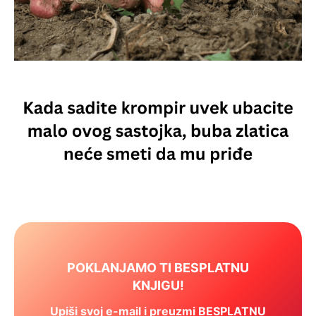
POKLANJAMO TI BESPLATNU
KNJIGU!
Upiši svoj e-mail i preuzmi BESPLATNU