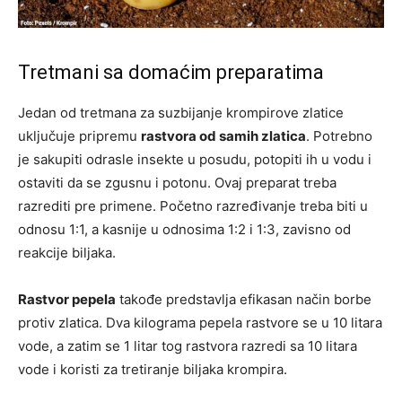
Tretmani sa domaćim preparatima
Jedan od tretmana za suzbijanje krompirove zlatice
uključuje pripremu
rastvora od samih zlatica
. Potrebno
je sakupiti odrasle insekte u posudu, potopiti ih u vodu i
ostaviti da se zgusnu i potonu. Ovaj preparat treba
razrediti pre primene. Početno razređivanje treba biti u
odnosu 1:1, a kasnije u odnosima 1:2 i 1:3, zavisno od
reakcije biljaka.
Rastvor pepela
takođe predstavlja efikasan način borbe
protiv zlatica. Dva kilograma pepela rastvore se u 10 litara
vode, a zatim se 1 litar tog rastvora razredi sa 10 litara
vode i koristi za tretiranje biljaka krompira.