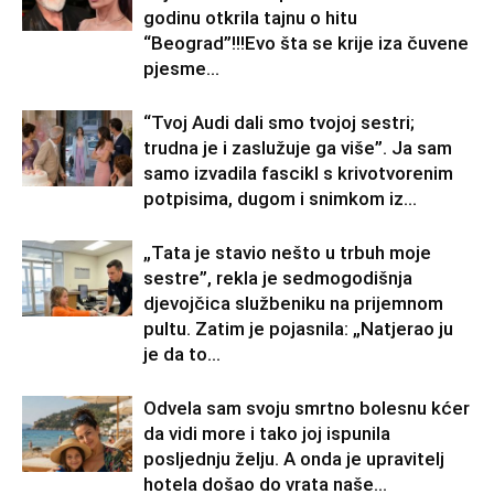
godinu otkrila tajnu o hitu
“Beograd”!!!Evo šta se krije iza čuvene
pjesme...
“Tvoj Audi dali smo tvojoj sestri;
trudna je i zaslužuje ga više”. Ja sam
samo izvadila fascikl s krivotvorenim
potpisima, dugom i snimkom iz...
„Tata je stavio nešto u trbuh moje
sestre”, rekla je sedmogodišnja
djevojčica službeniku na prijemnom
pultu. Zatim je pojasnila: „Natjerao ju
je da to...
Odvela sam svoju smrtno bolesnu kćer
da vidi more i tako joj ispunila
posljednju želju. A onda je upravitelj
hotela došao do vrata naše...