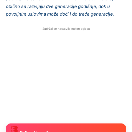
obično se razvijaju dve generacije godišnje, dok u
povoljnim uslovima može doći i do treće generacije.
Sadržaj se nastavlja nakon oglasa