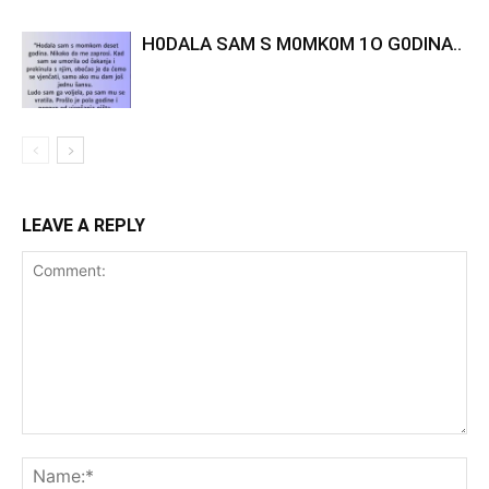
H0DALA SAM S M0MK0M 1O G0DINA..
LEAVE A REPLY