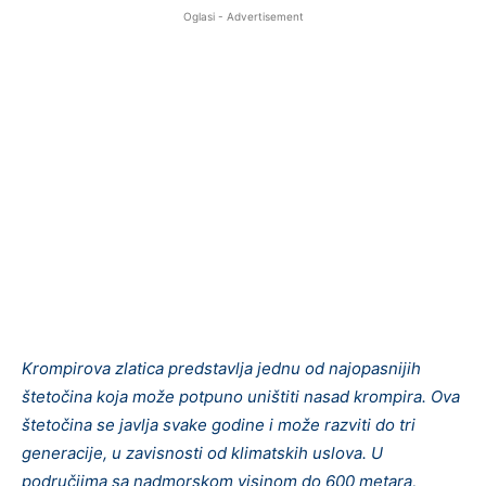
Oglasi - Advertisement
Krompirova zlatica predstavlja jednu od najopasnijih
štetočina koja može potpuno uništiti nasad krompira. Ova
štetočina se javlja svake godine i može razviti do tri
generacije, u zavisnosti od klimatskih uslova. U
područjima sa nadmorskom visinom do 600 metara,