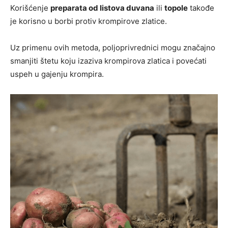
Korišćenje
preparata od listova duvana
ili
topole
takođe
je korisno u borbi protiv krompirove zlatice.
Uz primenu ovih metoda, poljoprivrednici mogu značajno
smanjiti štetu koju izaziva krompirova zlatica i povećati
uspeh u gajenju krompira.