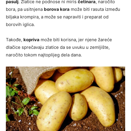
pasulj
. Zlatice ne podnose ni miris
četinara
, naročito
bora, pa usitnjena
borova kora
može biti rasuta između
biljaka krompira, a može se napraviti i preparat od
borovih iglica.
Takođe,
kopriva
može biti korisna, jer njene žareće
dlačice sprečavaju zlatice da se uvuku u zemljište,
naročito tokom najtoplijeg dela dana.