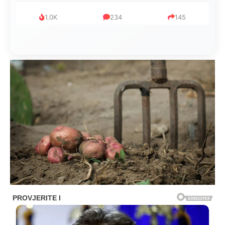
1.0K
234
145