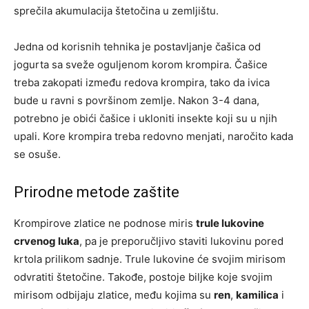
sprečila akumulacija štetočina u zemljištu.
Jedna od korisnih tehnika je postavljanje čašica od
jogurta sa sveže oguljenom korom krompira. Čašice
treba zakopati između redova krompira, tako da ivica
bude u ravni s površinom zemlje. Nakon 3-4 dana,
potrebno je obići čašice i ukloniti insekte koji su u njih
upali. Kore krompira treba redovno menjati, naročito kada
se osuše.
Prirodne metode zaštite
Krompirove zlatice ne podnose miris
trule lukovine
crvenog luka
, pa je preporučljivo staviti lukovinu pored
krtola prilikom sadnje. Trule lukovine će svojim mirisom
odvratiti štetočine. Takođe, postoje biljke koje svojim
mirisom odbijaju zlatice, među kojima su
ren
,
kamilica
i