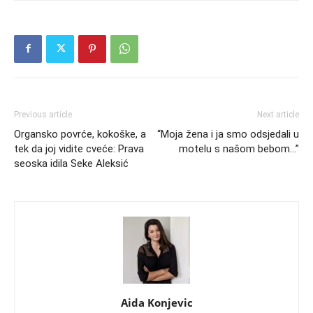
Previous article
Next article
Organsko povrće, kokoške, a
“Moja žena i ja smo odsjedali u
tek da joj vidite cveće: Prava
motelu s našom bebom…”
seoska idila Seke Aleksić
Aida Konjevic