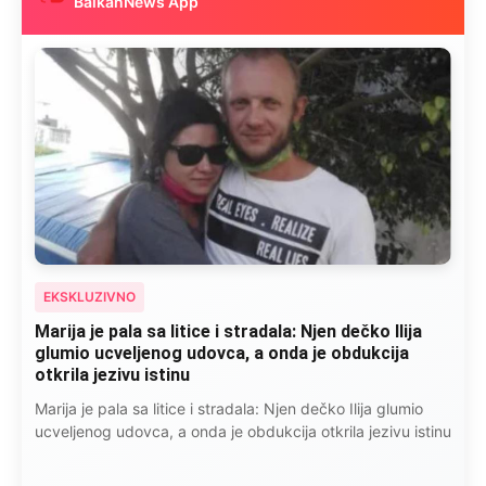
BalkanNews App
EKSKLUZIVNO
Marija je pala sa litice i stradala: Njen dečko Ilija
glumio ucveljenog udovca, a onda je obdukcija
otkrila jezivu istinu
Marija je pala sa litice i stradala: Njen dečko Ilija glumio
ucveljenog udovca, a onda je obdukcija otkrila jezivu istinu