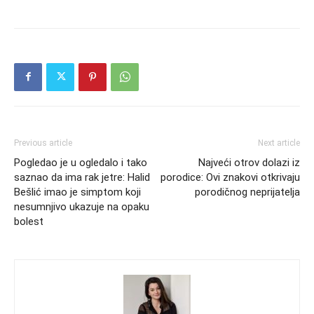
Previous article
Next article
Pogledao je u ogledalo i tako
Najveći otrov dolazi iz
saznao da ima rak jetre: Halid
porodice: Ovi znakovi otkrivaju
Bešlić imao je simptom koji
porodičnog neprijatelja
nesumnjivo ukazuje na opaku
bolest