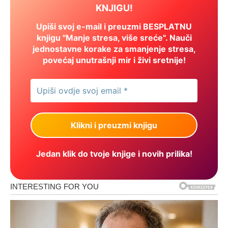
KNJIGU!
Upiši svoj e-mail i preuzmi BESPLATNU
knjigu "Manje stresa, više sreće". Nauči
jednostavne korake za smanjenje stresa,
povećaj unutrašnji mir i živi sretnije!
Jedan klik do tvoje knjige i novih prilika!