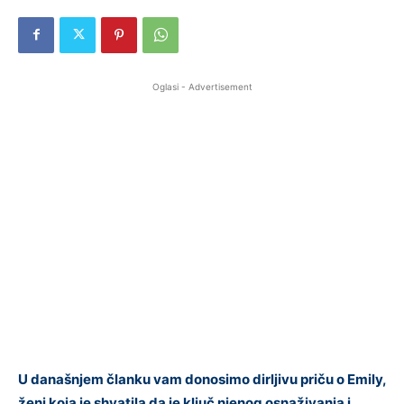
Oglasi - Advertisement
U današnjem članku vam donosimo dirljivu priču o Emily,
ženi koja je shvatila da je ključ njenog osnaživanja i