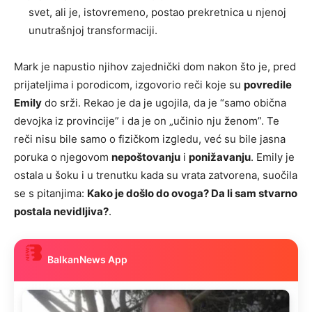
svet, ali je, istovremeno, postao prekretnica u njenoj
unutrašnjoj transformaciji.
Mark je napustio njihov zajednički dom nakon što je, pred
prijateljima i porodicom, izgovorio reči koje su
povredile
Emily
do srži. Rekao je da je ugojila, da je “samo obična
devojka iz provincije” i da je on „učinio nju ženom”. Te
reči nisu bile samo o fizičkom izgledu, već su bile jasna
poruka o njegovom
nepoštovanju
i
ponižavanju
. Emily je
ostala u šoku i u trenutku kada su vrata zatvorena, suočila
se s pitanjima:
Kako je došlo do ovoga? Da li sam stvarno
postala nevidljiva?
.
BalkanNews App