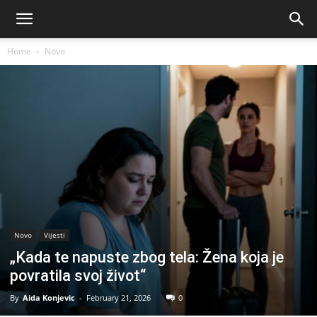
Home
Novo
Novo
Vijesti
„Kada te napuste zbog tela: Žena koja je
povratila svoj život“
By
Aida Konjevic
-
February 21, 2026
0