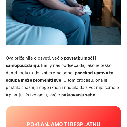
Ova priča nije o osveti, već o
povratku moći
i
samopouzdanju
. Emily nas podseća da, iako je teško
doneti odluku da izaberemo sebe,
ponekad upravo ta
odluka može promeniti sve
. U tom procesu, ona je
postala snažnija nego ikada i naučila da život nije samo o
trpljenju i žrtvovanju, već o
poštovanju sebe
POKLANJAMO TI BESPLATNU