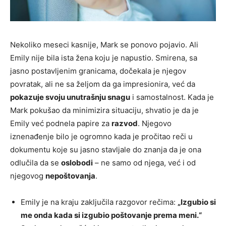
Nekoliko meseci kasnije, Mark se ponovo pojavio. Ali
Emily nije bila ista žena koju je napustio. Smirena, sa
jasno postavljenim granicama, dočekala je njegov
povratak, ali ne sa željom da ga impresionira, već da
pokazuje svoju unutrašnju snagu
i samostalnost. Kada je
Mark pokušao da minimizira situaciju, shvatio je da je
Emily već podnela papire za
razvod
. Njegovo
iznenađenje bilo je ogromno kada je pročitao reči u
dokumentu koje su jasno stavljale do znanja da je ona
odlučila da se
oslobodi
– ne samo od njega, već i od
njegovog
nepoštovanja
.
Emily je na kraju zaključila razgovor rečima:
„Izgubio si
me onda kada si izgubio poštovanje prema meni.“