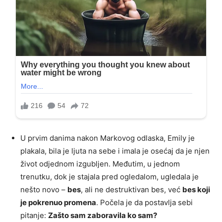
U prvim danima nakon Markovog odlaska, Emily je
plakala, bila je ljuta na sebe i imala je osećaj da je njen
život odjednom izgubljen. Međutim, u jednom
trenutku, dok je stajala pred ogledalom, ugledala je
nešto novo –
bes
, ali ne destruktivan bes, već
bes koji
je pokrenuo promena
. Počela je da postavlja sebi
pitanje:
Zašto sam zaboravila ko sam?