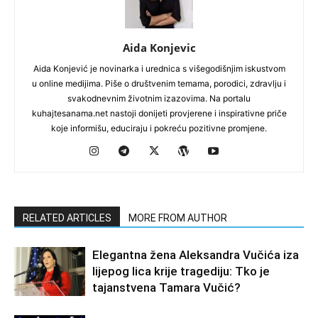
Aida Konjevic
Aida Konjević je novinarka i urednica s višegodišnjim iskustvom
u online medijima. Piše o društvenim temama, porodici, zdravlju i
svakodnevnim životnim izazovima. Na portalu
kuhajtesanama.net nastoji donijeti provjerene i inspirativne priče
koje informišu, educiraju i pokreću pozitivne promjene.
RELATED ARTICLES
MORE FROM AUTHOR
Elegantna žena Aleksandra Vučića iza
lijepog lica krije tragediju: Tko je
tajanstvena Tamara Vučić?