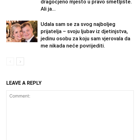
dragocjeno mjesto u pravo smetljište.
Ali ja...
Udala sam se za svog najboljeg
prijatelja – svoju ljubav iz djetinjstva,
jedinu osobu za koju sam vjerovala da
me nikada neće povrijediti.
LEAVE A REPLY