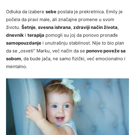
Odluka da izabere
sebe
postala je prekretnica. Emily je
počela da pravi male, ali značajne promene u svom
životu.
Šetnje
,
svesna ishrana
,
zdraviji način života
,
dnevnik
i
terapija
pomogli su joj da ponovo pronađe
samopouzdanje
i unutrašnju stabilnost. Nije to bio plan
da se „osveti“ Marku, već način da se
ponovo poveže sa
sobom
, da bude jača, ne samo fizički, već emocionalno i
mentalno.