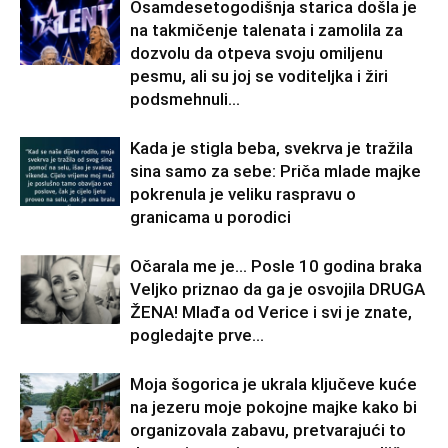
Osamdesetogodišnja starica došla je
na takmičenje talenata i zamolila za
dozvolu da otpeva svoju omiljenu
pesmu, ali su joj se voditeljka i žiri
podsmehnuli...
Kada je stigla beba, svekrva je tražila
sina samo za sebe: Priča mlade majke
pokrenula je veliku raspravu o
granicama u porodici
Očarala me je… Posle 10 godina braka
Veljko priznao da ga je osvojila DRUGA
ŽENA! Mlađa od Verice i svi je znate,
pogledajte prve...
Moja šogorica je ukrala ključeve kuće
na jezeru moje pokojne majke kako bi
organizovala zabavu, pretvarajući to