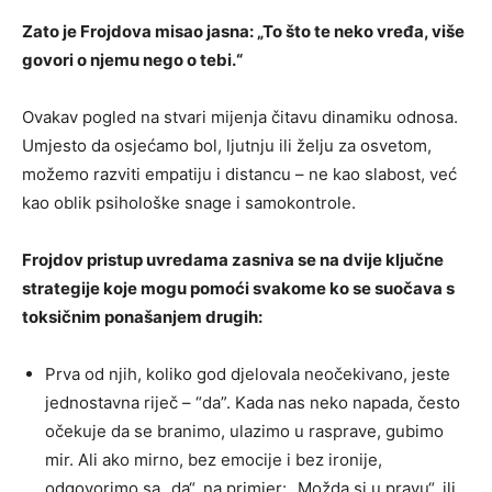
Zato je Frojdova misao jasna: „To što te neko vređa, više
govori o njemu nego o tebi.“
Ovakav pogled na stvari mijenja čitavu dinamiku odnosa.
Umjesto da osjećamo bol, ljutnju ili želju za osvetom,
možemo razviti empatiju i distancu – ne kao slabost, već
kao oblik psihološke snage i samokontrole.
Frojdov pristup uvredama zasniva se na dvije ključne
strategije koje mogu pomoći svakome ko se suočava s
toksičnim ponašanjem drugih:
Prva od njih, koliko god djelovala neočekivano, jeste
jednostavna riječ – “da”. Kada nas neko napada, često
očekuje da se branimo, ulazimo u rasprave, gubimo
mir. Ali ako mirno, bez emocije i bez ironije,
odgovorimo sa „da“, na primjer: „Možda si u pravu“, ili