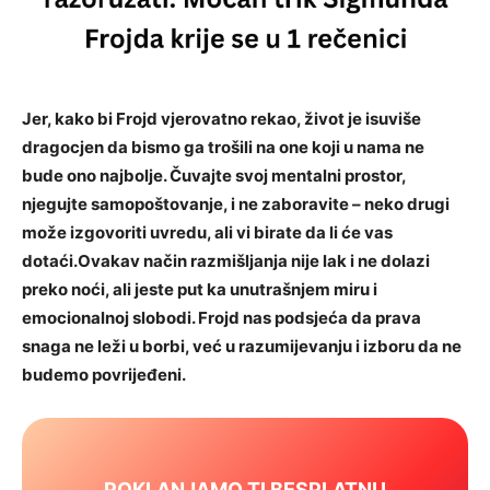
Jer, kako bi Frojd vjerovatno rekao, život je isuviše
dragocjen da bismo ga trošili na one koji u nama ne
bude ono najbolje. Čuvajte svoj mentalni prostor,
njegujte samopoštovanje, i ne zaboravite – neko drugi
može izgovoriti uvredu, ali vi birate da li će vas
dotaći.Ovakav način razmišljanja nije lak i ne dolazi
preko noći, ali jeste put ka unutrašnjem miru i
emocionalnoj slobodi. Frojd nas podsjeća da prava
snaga ne leži u borbi, već u razumijevanju i izboru da ne
budemo povrijeđeni.
POKLANJAMO TI BESPLATNU