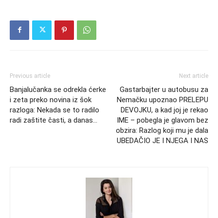
Previous article
Next article
Banjalučanka se odrekla ćerke
Gastarbajter u autobusu za
i zeta preko novina iz šok
Nemačku upoznao PRELEPU
razloga: Nekada se to radilo
DEVOJKU, a kad joj je rekao
radi zaštite časti, a danas…
IME – pobegla je glavom bez
obzira: Razlog koji mu je dala
UBEDAČIO JE I NJEGA I NAS