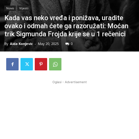
Novo
Vijesti
Kada vas neko vređa i ponižava, uradite
ovako i odmah ćete ga razoružati: Moćan
trik Sigmunda Frojda krije se u 1 rečenici
By
Aida Konjevic
-
May 20, 2025
0
Oglasi - Advertisement