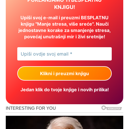
KNJIGU!
Upiši svoj e-mail i preuzmi BESPLATNU
knjigu "Manje stresa, više sreće". Nauči
jednostavne korake za smanjenje stresa,
povećaj unutrašnji mir i živi sretnije!
Jedan klik do tvoje knjige i novih prilika!