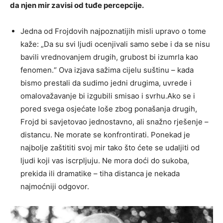
da njen mir zavisi od tuđe percepcije.
Jedna od Frojdovih najpoznatijih misli upravo o tome
kaže: „Da su svi ljudi ocenjivali samo sebe i da se nisu
bavili vrednovanjem drugih, grubost bi izumrla kao
fenomen.“ Ova izjava sažima cijelu suštinu – kada
bismo prestali da sudimo jedni drugima, uvrede i
omalovažavanje bi izgubili smisao i svrhu.Ako se i
pored svega osjećate loše zbog ponašanja drugih,
Frojd bi savjetovao jednostavno, ali snažno rješenje –
distancu. Ne morate se konfrontirati. Ponekad je
najbolje zaštititi svoj mir tako što ćete se udaljiti od
ljudi koji vas iscrpljuju. Ne mora doći do sukoba,
prekida ili dramatike – tiha distanca je nekada
najmoćniji odgovor.