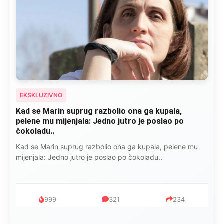
EKSKLUZIVNO
“Isidora je govorila šta ju je razbolelo: “Nisam jela
kobasice, niti pušila cigare, ali ovo je
najkancerogenije…”
Isidora je govorila šta ju je razbolelo: “Nisam jela kobasice,
niti pušila cigare, ali ovo je najkancerogenije…”
753
182
95