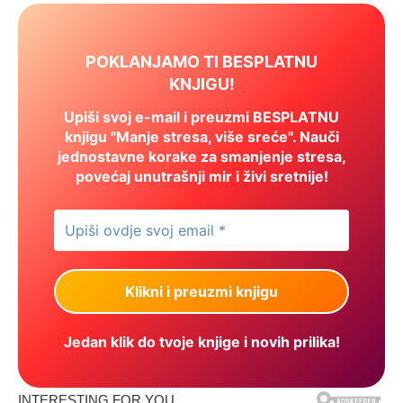
POKLANJAMO TI BESPLATNU
KNJIGU!
Upiši svoj e-mail i preuzmi BESPLATNU
knjigu "Manje stresa, više sreće". Nauči
jednostavne korake za smanjenje stresa,
povećaj unutrašnji mir i živi sretnije!
Jedan klik do tvoje knjige i novih prilika!