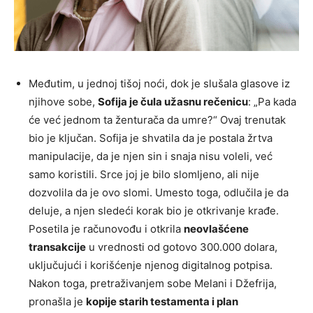
Međutim, u jednoj tišoj noći, dok je slušala glasove iz
njihove sobe,
Sofija je čula užasnu rečenicu
: „Pa kada
će već jednom ta ženturača da umre?“ Ovaj trenutak
bio je ključan. Sofija je shvatila da je postala žrtva
manipulacije, da je njen sin i snaja nisu voleli, već
samo koristili. Srce joj je bilo slomljeno, ali nije
dozvolila da je ovo slomi. Umesto toga, odlučila je da
deluje, a njen sledeći korak bio je otkrivanje krađe.
Posetila je računovođu i otkrila
neovlašćene
transakcije
u vrednosti od gotovo 300.000 dolara,
uključujući i korišćenje njenog digitalnog potpisa.
Nakon toga, pretraživanjem sobe Melani i Džefrija,
pronašla je
kopije starih testamenta i plan