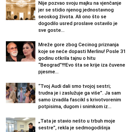
Nije pozvao svoju majku na vjenčanje
jer se stidio njenog jednostavnog
seoskog života. Ali ono što se
dogodilo usred proslave ostavilo je
sve goste...
Mreže gore zbog Cecinog priznanja
koje se neće dopasti Merlinu! Posle 31
godinu otkrila tajnu o hitu
“Beograd”!!!Evo šta se krije iza čuvene
pjesme...
“Tvoj Audi dali smo tvojoj sestri;
trudna je i zaslužuje ga više”. Ja sam
samo izvadila fascikl s krivotvorenim
potpisima, dugom i snimkom iz...
„Tata je stavio nešto u trbuh moje
sestre”, rekla je sedmogodišnja