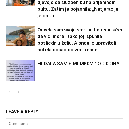
djevojčica službeniku na prijemnom
pultu. Zatim je pojasnila: „Natjerao ju
je da to...
Odvela sam svoju smrtno bolesnu kćer
da vidi more i tako joj ispunila
posljednju želju. A onda je upravitelj
hotela došao do vrata naše...
H0DALA SAM S M0MK0M 1O G0DINA..
LEAVE A REPLY