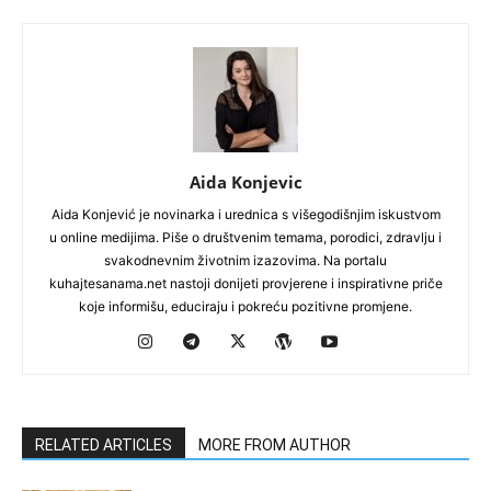
Aida Konjevic
Aida Konjević je novinarka i urednica s višegodišnjim iskustvom
u online medijima. Piše o društvenim temama, porodici, zdravlju i
svakodnevnim životnim izazovima. Na portalu
kuhajtesanama.net nastoji donijeti provjerene i inspirativne priče
koje informišu, educiraju i pokreću pozitivne promjene.
RELATED ARTICLES
MORE FROM AUTHOR