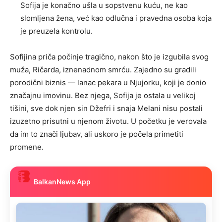
Sofija je konačno ušla u sopstvenu kuću, ne kao
slomljena žena, već kao odlučna i pravedna osoba koja
je preuzela kontrolu.
Sofijina priča počinje tragično, nakon što je izgubila svog
muža, Ričarda, iznenadnom smrću. Zajedno su gradili
porodični biznis — lanac pekara u Njujorku, koji je donio
značajnu imovinu. Bez njega, Sofija je ostala u velikoj
tišini, sve dok njen sin Džefri i snaja Melani nisu postali
izuzetno prisutni u njenom životu. U početku je verovala
da im to znači ljubav, ali uskoro je počela primetiti
promene.
BalkanNews App