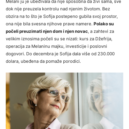
Melani ju je ubeđivala da nije sposobna da živi sama, sve
dok nije preuzela kontrolu nad njenim životom. Bez
obzira na to što je Sofija postepeno gubila svoj prostor,
ona nije bila svesna njihove prave namere.
Polako su
počeli preuzimati njen dom i njen novac
, a zahtevi za
velikim iznosima počeli su se nizati: kurs za Džefrija,
operacija za Melaninu majku, investicije i poslovni
dogovori. Do decembra je Sofija dala više od 230.000
dolara, ubeđena da pomaže porodici.