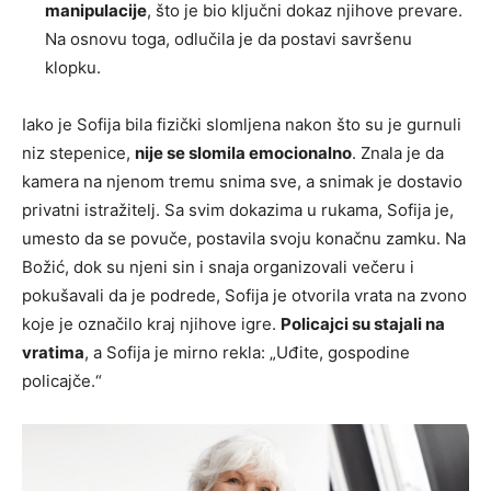
manipulacije
, što je bio ključni dokaz njihove prevare.
Na osnovu toga, odlučila je da postavi savršenu
klopku.
Iako je Sofija bila fizički slomljena nakon što su je gurnuli
niz stepenice,
nije se slomila emocionalno
. Znala je da
kamera na njenom tremu snima sve, a snimak je dostavio
privatni istražitelj. Sa svim dokazima u rukama, Sofija je,
umesto da se povuče, postavila svoju konačnu zamku. Na
Božić, dok su njeni sin i snaja organizovali večeru i
pokušavali da je podrede, Sofija je otvorila vrata na zvono
koje je označilo kraj njihove igre.
Policajci su stajali na
vratima
, a Sofija je mirno rekla: „Uđite, gospodine
policajče.“