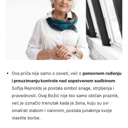
Ova priča nije samo o osveti, već o
ponovnom rođenju
i preuzimanju kontrole nad sopstvenom sudbinom
.
Sofija Rejnolds je postala simbol snage, strpljenja i
pravednosti. Ovaj Božić nije bio samo običan praznik,
već je označio trenutak kada je žena, koju su svi
smatrali slabom i naivnom, postala junakinja svoje
vlastite borbe.