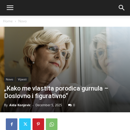
Home
Novo
Novo
Vijesti
„Kako me vlastita porodica gurnula –
Doslovno i figurativno“
By
Aida Konjevic
-
December 5, 2025
0