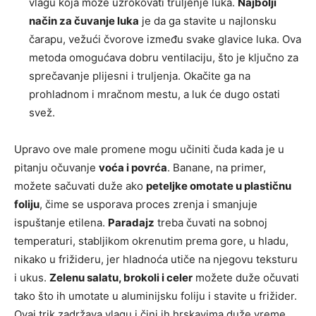
vlagu koja može uzrokovati truljenje luka.
Najbolji
način za čuvanje luka
je da ga stavite u najlonsku
čarapu, vežući čvorove između svake glavice luka. Ova
metoda omogućava dobru ventilaciju, što je ključno za
sprečavanje plijesni i truljenja. Okačite ga na
prohladnom i mračnom mestu, a luk će dugo ostati
svež.
Upravo ove male promene mogu učiniti čuda kada je u
pitanju očuvanje
voća i povrća
. Banane, na primer,
možete sačuvati duže ako
peteljke omotate u plastičnu
foliju
, čime se usporava proces zrenja i smanjuje
ispuštanje etilena.
Paradajz
treba čuvati na sobnoj
temperaturi, stabljikom okrenutim prema gore, u hladu,
nikako u frižideru, jer hladnoća utiče na njegovu teksturu
i ukus.
Zelenu salatu, brokoli i celer
možete duže očuvati
tako što ih umotate u aluminijsku foliju i stavite u frižider.
Ovaj trik zadržava vlagu i čini ih hrskavima duže vreme.