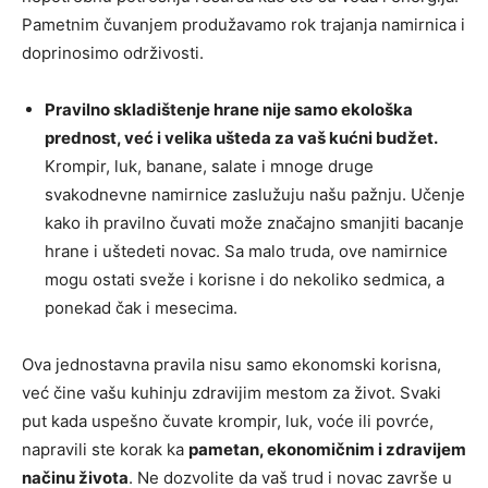
Pametnim čuvanjem produžavamo rok trajanja namirnica i
doprinosimo održivosti.
Pravilno skladištenje hrane nije samo ekološka
prednost, već i velika ušteda za vaš kućni budžet.
Krompir, luk, banane, salate i mnoge druge
svakodnevne namirnice zaslužuju našu pažnju. Učenje
kako ih pravilno čuvati može značajno smanjiti bacanje
hrane i uštedeti novac. Sa malo truda, ove namirnice
mogu ostati sveže i korisne i do nekoliko sedmica, a
ponekad čak i mesecima.
Ova jednostavna pravila nisu samo ekonomski korisna,
već čine vašu kuhinju zdravijim mestom za život. Svaki
put kada uspešno čuvate krompir, luk, voće ili povrće,
napravili ste korak ka
pametan, ekonomičnim i zdravijem
načinu života
. Ne dozvolite da vaš trud i novac završe u