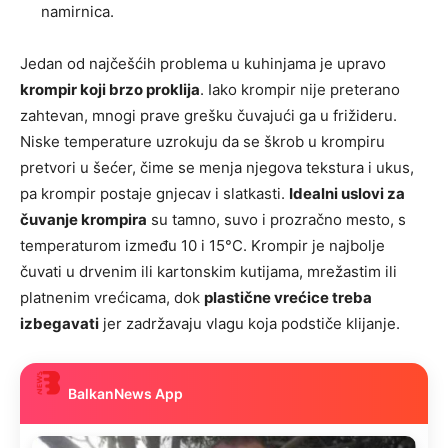
namirnica.
Jedan od najčešćih problema u kuhinjama je upravo
krompir koji brzo proklija
. Iako krompir nije preterano
zahtevan, mnogi prave grešku čuvajući ga u frižideru.
Niske temperature uzrokuju da se škrob u krompiru
pretvori u šećer, čime se menja njegova tekstura i ukus,
pa krompir postaje gnjecav i slatkasti.
Idealni uslovi za
čuvanje krompira
su tamno, suvo i prozračno mesto, s
temperaturom između 10 i 15°C. Krompir je najbolje
čuvati u drvenim ili kartonskim kutijama, mrežastim ili
platnenim vrećicama, dok
plastične vrećice treba
izbegavati
jer zadržavaju vlagu koja podstiče klijanje.
BalkanNews App