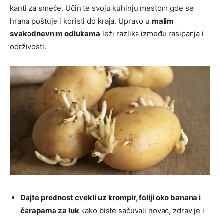
kanti za smeće. Učinite svoju kuhinju mestom gde se
hrana poštuje i koristi do kraja. Upravo u
malim
svakodnevnim odlukama
leži razlika između rasipanja i
održivosti.
Dajte prednost cvekli uz krompir, foliji oko banana i
čarapama za luk
kako biste sačuvali novac, zdravlje i