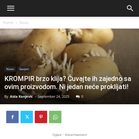
Home
Novo
Novo
Savjeti
KROMPIR brzo klija? Čuvajte ih zajedno sa
ovim proizvodom. Ni jedan neće proklijati!
By
Aida Konjevic
-
September 24, 2025
0
Oglasi - Advertisement