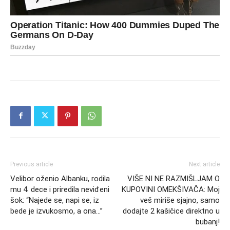
Previous article
Next article
Velibor oženio Albanku, rodila
VIŠE NI NE RAZMIŠLJAM O
mu 4. dece i priredila neviđeni
KUPOVINI OMEKŠIVAČA: Moj
šok: “Najede se, napi se, iz
veš miriše sjajno, samo
bede je izvukosmo, a ona…”
dodajte 2 kašičice direktno u
bubanj!