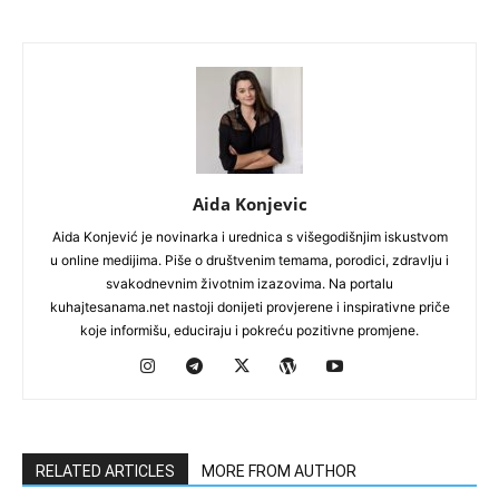
Aida Konjevic
Aida Konjević je novinarka i urednica s višegodišnjim iskustvom
u online medijima. Piše o društvenim temama, porodici, zdravlju i
svakodnevnim životnim izazovima. Na portalu
kuhajtesanama.net nastoji donijeti provjerene i inspirativne priče
koje informišu, educiraju i pokreću pozitivne promjene.
RELATED ARTICLES
MORE FROM AUTHOR