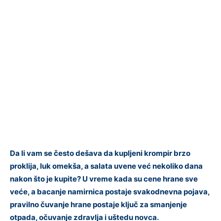
Da li vam se često dešava da kupljeni krompir brzo
proklija, luk omekša, a salata uvene već nekoliko dana
nakon što je kupite? U vreme kada su cene hrane sve
veće, a bacanje namirnica postaje svakodnevna pojava,
pravilno čuvanje hrane postaje ključ za smanjenje
otpada, očuvanje zdravlja i uštedu novca.