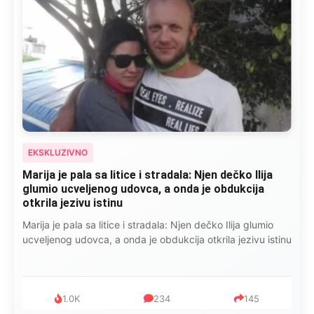
EKSKLUZIVNO
Marija je pala sa litice i stradala: Njen dečko Ilija
glumio ucveljenog udovca, a onda je obdukcija
otkrila jezivu istinu
Marija je pala sa litice i stradala: Njen dečko Ilija glumio
ucveljenog udovca, a onda je obdukcija otkrila jezivu istinu
1.0K
234
145