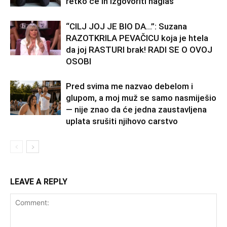
retko će ih izgovoriti naglas
“CILJ JOJ JE BIO DA…”: Suzana
RAZOTKRILA PEVAČICU koja je htela
da joj RASTURI brak! RADI SE O OVOJ
OSOBI
Pred svima me nazvao debelom i
glupom, a moj muž se samo nasmiješio
— nije znao da će jedna zaustavljena
uplata srušiti njihovo carstvo
LEAVE A REPLY