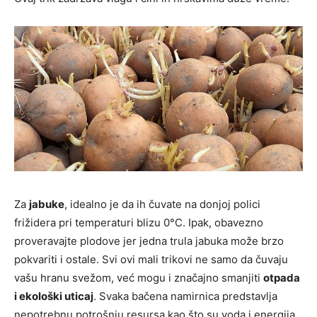
Za
jabuke
, idealno je da ih čuvate na donjoj polici
frižidera pri temperaturi blizu 0°C. Ipak, obavezno
proveravajte plodove jer jedna trula jabuka može brzo
pokvariti i ostale. Svi ovi mali trikovi ne samo da čuvaju
vašu hranu svežom, već mogu i značajno smanjiti
otpada
i ekološki uticaj
. Svaka bačena namirnica predstavlja
nepotrebnu potrošnju resursa kao što su voda i energija.