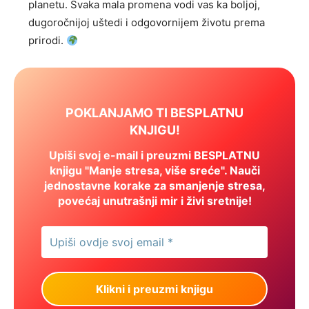
planetu. Svaka mala promena vodi vas ka boljoj,
dugoročnijoj uštedi i odgovornijem životu prema
prirodi.
POKLANJAMO TI BESPLATNU
KNJIGU!
Upiši svoj e-mail i preuzmi BESPLATNU
knjigu "Manje stresa, više sreće". Nauči
jednostavne korake za smanjenje stresa,
povećaj unutrašnji mir i živi sretnije!