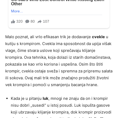
Malo poznat, ali vrlo efikasan trik je dodavanje
cvekle
u
kutiju s krompirom. Cvekla ima sposobnost da upija višak
vlage, čime stvara uslove koji sprečavaju klijanje
krompira. Ova tehnika, koja dolazi iz starih domaćinstava,
pokazala se kao vrlo korisna i uspešna. Osim što štiti
krompir, cvekla ostaje sveža i spremna za pripremu salata
ili sokova. Ovaj mali trik može značajno produžiti životni
vek krompira i pomoći u smanjenju bacanja hrane.
Kada je u pitanju
luk
, mnogi ne znaju da on i krompir
nisu dobri „susedi“ u istoj posudi. Luk ispušta gasove
koji ubrzavaju klijanje krompira, dok krompir proizvodi