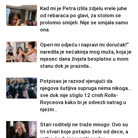
Kad mi je Petra izlila zdjelu vrele juhe
od rebaraca po glavi, za stolom se
prolomio smijeh. Nije se smijala samo
ona.
Operi mi odjeću i napravi mi doručak!“
naredila je nećakinja mog muža, koja je
mjesec dana živjela besplatno u mom
stanu dok je praznila...
Potpisao je razvod vjerujući da
njegova šutljiva supruga nema nikoga…
sve dok nije stiglo 12 crnih Rolls-
Royceova kako bi je odvezli natrag u
njezin...
Stari roditelji ne traže mnogo: Ovo su
tri stvari koje potajno žele od dece, a