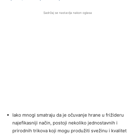
Sadržaj se nastavlja nakon oglasa
Iako mnogi smatraju da je očuvanje hrane u frižideru
najefikasniji način, postoji nekoliko jednostavnih i
prirodnih trikova koji mogu produžiti svežinu i kvalitet