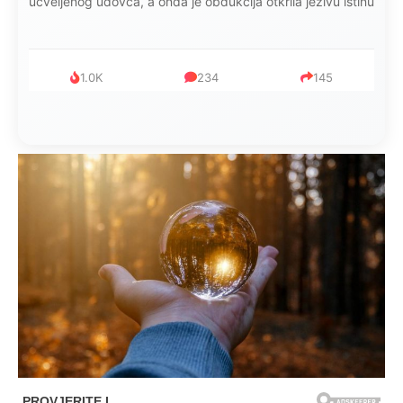
mijenjala: Jedno jutro je poslao po čokoladu..
999
321
234