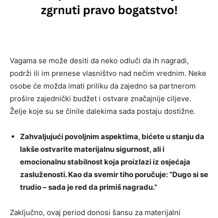
Vagama se može desiti da neko odluči da ih nagradi,
podrži ili im prenese vlasništvo nad nečim vrednim. Neke
osobe će možda imati priliku da zajedno sa partnerom
prošire zajednički budžet i ostvare značajnije ciljeve.
Želje koje su se činile dalekima sada postaju dostižne.
Zahvaljujući povoljnim aspektima, bićete u stanju da
lakše ostvarite materijalnu sigurnost, ali i
emocionalnu stabilnost koja proizlazi iz osjećaja
zasluženosti. Kao da svemir tiho poručuje: “Dugo si se
trudio – sada je red da primiš nagradu.”
Zaključno, ovaj period donosi šansu za materijalni