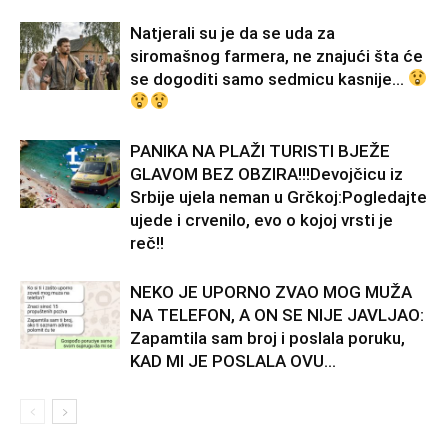
Natjerali su je da se uda za
siromašnog farmera, ne znajući šta će
se dogoditi samo sedmicu kasnije…
PANIKA NA PLAŽI TURISTI BJEŽE
GLAVOM BEZ OBZIRA!!!Devojčicu iz
Srbije ujela neman u Grčkoj:Pogledajte
ujede i crvenilo, evo o kojoj vrsti je
reč!!
NEKO JE UPORNO ZVAO MOG MUŽA
NA TELEFON, A ON SE NIJE JAVLJAO:
Zapamtila sam broj i poslala poruku,
KAD MI JE POSLALA OVU...