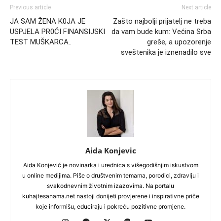
Previous article
Next article
JA SAM ŽENA K0JA JE
Zašto najbolji prijatelj ne treba
USPJELA PR0ĆI FINANSIJSKI
da vam bude kum: Većina Srba
TEST MUŠKARCA..
greše, a upozorenje
sveštenika je iznenadilo sve
Aida Konjevic
Aida Konjević je novinarka i urednica s višegodišnjim iskustvom
u online medijima. Piše o društvenim temama, porodici, zdravlju i
svakodnevnim životnim izazovima. Na portalu
kuhajtesanama.net nastoji donijeti provjerene i inspirativne priče
koje informišu, educiraju i pokreću pozitivne promjene.