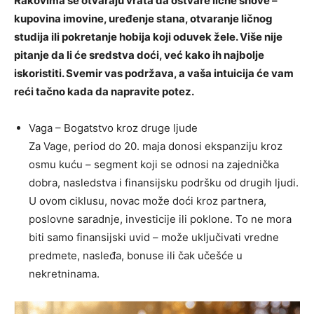
Rakovima se otvaraju vrata da ostvare lične snove –
kupovina imovine, uređenje stana, otvaranje ličnog
studija ili pokretanje hobija koji oduvek žele. Više nije
pitanje da li će sredstva doći, već kako ih najbolje
iskoristiti. Svemir vas podržava, a vaša intuicija će vam
reći tačno kada da napravite potez.
Vaga – Bogatstvo kroz druge ljude
Za Vage, period do 20. maja donosi ekspanziju kroz
osmu kuću – segment koji se odnosi na zajednička
dobra, nasledstva i finansijsku podršku od drugih ljudi.
U ovom ciklusu, novac može doći kroz partnera,
poslovne saradnje, investicije ili poklone. To ne mora
biti samo finansijski uvid – može uključivati vredne
predmete, nasleđa, bonuse ili čak učešće u
nekretninama.