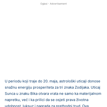
Oglasi - Advertisement
U periodu koji traje do 20. maja, astrološki uticaji donose
snažnu energiju prosperiteta za tri znaka Zodijaka. Uticaj
Sunca u znaku Bika otvara vrata ne samo ka materijalnom
napretku, već i ka prilici da se osjeti prava životna
udobnost, luksuz i nagrada za prethodni trud. Ova