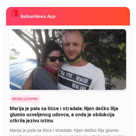
BalkanNews App
EKSKLUZIVNO
Kad se Marin suprug razbolio ona ga kupala,
pelene mu mijenjala: Jedno jutro je poslao po
čokoladu..
Kad se Marin suprug razbolio ona ga kupala, pelene mu