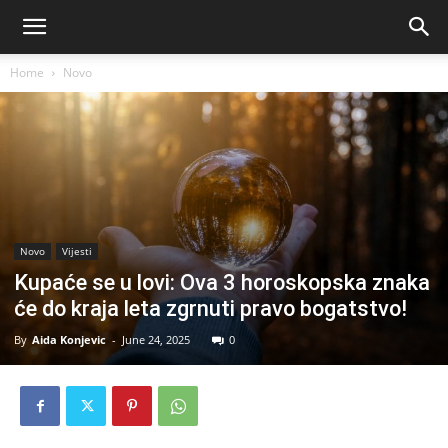
Home
Novo
Novo
Vijesti
Kupaće se u lovi: Ova 3 horoskopska znaka
će do kraja leta zgrnuti pravo bogatstvo!
By
Aida Konjevic
-
June 24, 2025
0