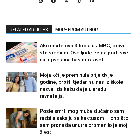
RELATED ARTICLES
MORE FROM AUTHOR
Ako imate ova 3 broja u JMBG, pravi
ste srećnici: Ove ljude će da prati sve
najlepše ama baš ceo život
Moja kći je preminula prije dvije
godine, prošli tjedan su nas iz škole
nazvali da kažu da je u uredu
ravnatelja.
Posle smrti mog muža slučajno sam
razbila saksiju sa kaktusom — ono što
sam pronašla unutra promenilo je moj
život.