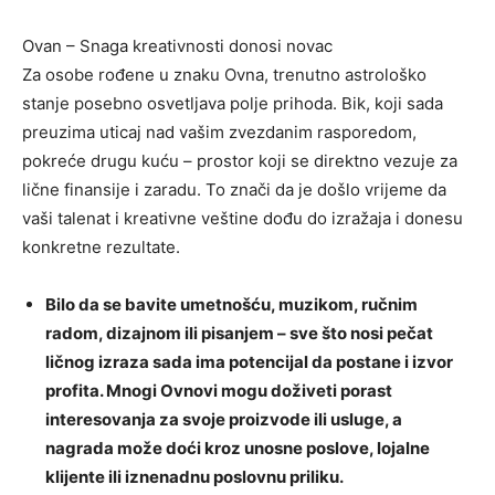
Ovan – Snaga kreativnosti donosi novac
Za osobe rođene u znaku Ovna, trenutno astrološko
stanje posebno osvetljava polje prihoda. Bik, koji sada
preuzima uticaj nad vašim zvezdanim rasporedom,
pokreće drugu kuću – prostor koji se direktno vezuje za
lične finansije i zaradu. To znači da je došlo vrijeme da
vaši talenat i kreativne veštine dođu do izražaja i donesu
konkretne rezultate.
Bilo da se bavite umetnošću, muzikom, ručnim
radom, dizajnom ili pisanjem – sve što nosi pečat
ličnog izraza sada ima potencijal da postane i izvor
profita. Mnogi Ovnovi mogu doživeti porast
interesovanja za svoje proizvode ili usluge, a
nagrada može doći kroz unosne poslove, lojalne
klijente ili iznenadnu poslovnu priliku.