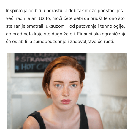
Inspiracija će biti u porastu, a dobitak može podstaći još
veći radni elan. Uz to, moći ćete sebi da priuštite ono što
ste ranije smatrali luksuzom – od putovanja i tehnologije,
do predmeta koje ste dugo želeli. Finansijska ograničenja
će oslabiti, a samopouzdanje i zadovoljstvo će rasti.