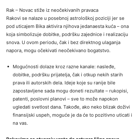
Rak – Novac stiže iz neočekivanih pravaca
Rakovi se nalaze u posebnoj astrološkoj poziciji jer se
pod uticajem Bika aktivira njihova jedanaesta kuća – ona
koja simbolizuje dobitke, podršku zajednice i realizaciju
snova. U ovom periodu, čak i bez direktnog ulaganja
napora, mogu očekivati neočekivano bogatstvo.
Mogućnosti dolaze kroz razne kanale: nasleđe,
dobitke, podršku prijatelja, čak i otkup nekih starih
prava ili autorskih dela. Ideje koje su ranije bile
zapostavljene sada mogu doneti rezultate – rukopisi,
patenti, poslovni planovi – sve to može napokon
ugledati svetlost dana. Takođe, ako neko blizak doživi
finansijski uspeh, moguće je da će to pozitivno uticati i
na vas.