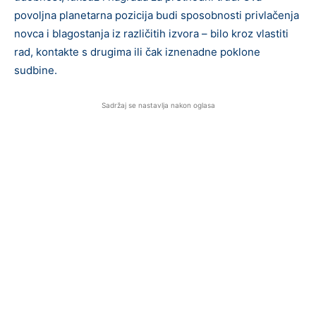
povoljna planetarna pozicija budi sposobnosti privlačenja
novca i blagostanja iz različitih izvora – bilo kroz vlastiti
rad, kontakte s drugima ili čak iznenadne poklone
sudbine.
Sadržaj se nastavlja nakon oglasa