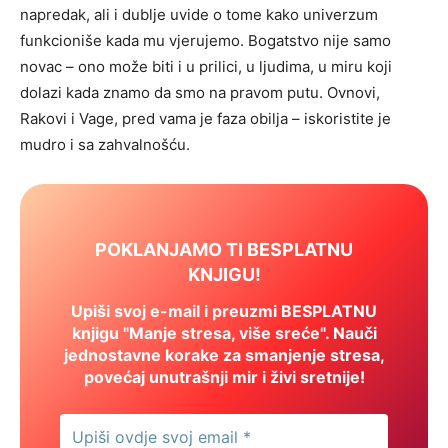
napredak, ali i dublje uvide o tome kako univerzum
funkcioniše kada mu vjerujemo. Bogatstvo nije samo
novac – ono može biti i u prilici, u ljudima, u miru koji
dolazi kada znamo da smo na pravom putu. Ovnovi,
Rakovi i Vage, pred vama je faza obilja – iskoristite je
mudro i sa zahvalnošću.
POKLANJAMO TI BESPLATNU
KNJIGU!
Upiši svoj e-mail i preuzmi BESPLATNU
knjigu "Manje stresa, više sreće". Nauči
jednostavne korake za smanjenje stresa,
povećaj unutrašnji mir i živi sretnije!