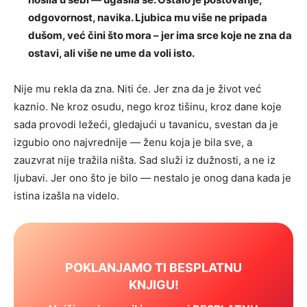
odgovornost, navika. Ljubica mu više ne pripada
dušom, već čini što mora – jer ima srce koje ne zna da
ostavi, ali više ne ume da voli isto.
Nije mu rekla da zna. Niti će. Jer zna da je život već
kaznio. Ne kroz osudu, nego kroz tišinu, kroz dane koje
sada provodi ležeći, gledajući u tavanicu, svestan da je
izgubio ono najvrednije — ženu koja je bila sve, a
zauzvrat nije tražila ništa. Sad služi iz dužnosti, a ne iz
ljubavi. Jer ono što je bilo — nestalo je onog dana kada je
istina izašla na videlo.
POKLANJAMO TI BESPLATNU
KNJIGU!