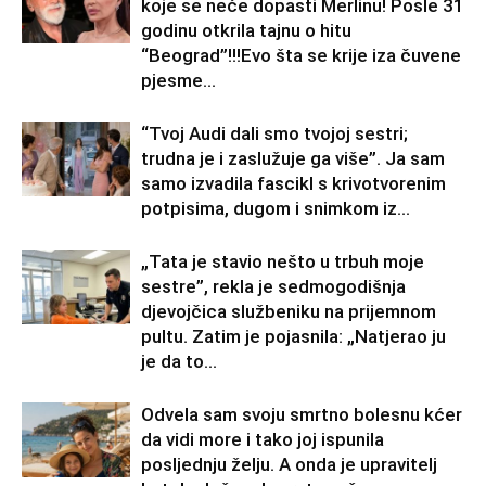
koje se neće dopasti Merlinu! Posle 31
godinu otkrila tajnu o hitu
“Beograd”!!!Evo šta se krije iza čuvene
pjesme...
“Tvoj Audi dali smo tvojoj sestri;
trudna je i zaslužuje ga više”. Ja sam
samo izvadila fascikl s krivotvorenim
potpisima, dugom i snimkom iz...
„Tata je stavio nešto u trbuh moje
sestre”, rekla je sedmogodišnja
djevojčica službeniku na prijemnom
pultu. Zatim je pojasnila: „Natjerao ju
je da to...
Odvela sam svoju smrtno bolesnu kćer
da vidi more i tako joj ispunila
posljednju želju. A onda je upravitelj