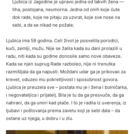
Ljubica iz Jagodine je upravo jedna od takvih žena —
tiha, postojana, neumorna. Jedna od onih koje ćute
dok rade, koje ne pitaju za uzvrat, koje sve nose na
sebi, a da se nikad ne požale.
Ljubica ima 58 godina. Celi život je posvetila porodici,
kući, zemlji, mužu. Nije se žalila kada su dani prolazili u
radu, niti kada su godine donosile samo nove obaveze.
Kada se njen suprug Rade razboleo, nije ni trenutka
razmišljala da ga napusti. Moždani udar ga je prikovao za
krevet, oduzeo mu pokretljivost i sposobnost govora.
Ljubica je preuzela sve – postala mu je i žena i bolničarka,
i negovateljica i prijatelj. Bila je tu da ga presvuče, da ga
nahrani, da ga umiri kad plače. I to je radila iz uverenja, iz
ljubavi i poštovanja prema zavetu koji je sebi dala – da
ostane uz njega, u dobru i u zlu.