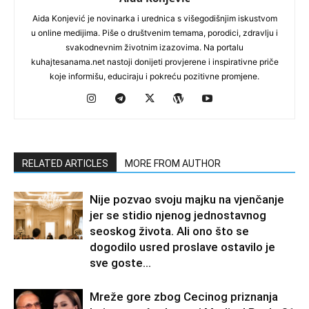
Aida Konjević je novinarka i urednica s višegodišnjim iskustvom
u online medijima. Piše o društvenim temama, porodici, zdravlju i
svakodnevnim životnim izazovima. Na portalu
kuhajtesanama.net nastoji donijeti provjerene i inspirativne priče
koje informišu, educiraju i pokreću pozitivne promjene.
RELATED ARTICLES
MORE FROM AUTHOR
Nije pozvao svoju majku na vjenčanje
jer se stidio njenog jednostavnog
seoskog života. Ali ono što se
dogodilo usred proslave ostavilo je
sve goste...
Mreže gore zbog Cecinog priznanja