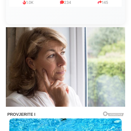
1.0K
234
145