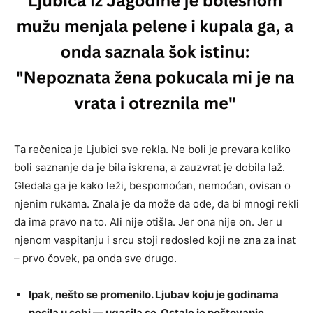
Ta rečenica je Ljubici sve rekla. Ne boli je prevara koliko
boli saznanje da je bila iskrena, a zauzvrat je dobila laž.
Gledala ga je kako leži, bespomoćan, nemoćan, ovisan o
njenim rukama. Znala je da može da ode, da bi mnogi rekli
da ima pravo na to. Ali nije otišla. Jer ona nije on. Jer u
njenom vaspitanju i srcu stoji redosled koji ne zna za inat
– prvo čovek, pa onda sve drugo.
Ipak, nešto se promenilo. Ljubav koju je godinama
nosila u sebi — ugasila se. Ostalo je poštovanje,