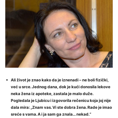
Ali život je znao kako da je iznenadi – ne boli fizički,
već u srce. Jednog dana, dok je kući donosila lekove
neka žena iz apoteke, zastala je malo duže.
Pogledala je Ljubicu i izgovorila rečenicu koja joj nije
dala mira: „Znam vas. Vi ste dobra žena. Rade je imao
sreće s vama. A i ja sam ga znala… nekad.“