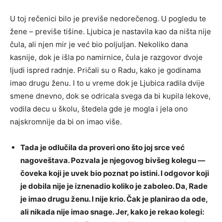
U toj rečenici bilo je previše nedorečenog. U pogledu te
žene – previše tišine. Ljubica je nastavila kao da ništa nije
čula, ali njen mir je već bio poljuljan. Nekoliko dana
kasnije, dok je išla po namirnice, čula je razgovor dvoje
ljudi ispred radnje. Pričali su o Radu, kako je godinama
imao drugu ženu. I to u vreme dok je Ljubica radila dvije
smene dnevno, dok se odricala svega da bi kupila lekove,
vodila decu u školu, štedela gde je mogla i jela ono
najskromnije da bi on imao više.
Tada je odlučila da proveri ono što joj srce već
nagoveštava. Pozvala je njegovog bivšeg kolegu —
čoveka koji je uvek bio poznat po istini. I odgovor koji
je dobila nije je iznenadio koliko je zaboleo. Da, Rade
je imao drugu ženu. I nije krio. Čak je planirao da ode,
ali nikada nije imao snage. Jer, kako je rekao kolegi: