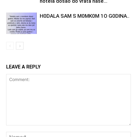
hotela došao do vrata naše...
H0DALA SAM S M0MK0M 1O G0DINA..
LEAVE A REPLY