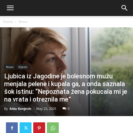
Home
Novo
Novo
Vijesti
Ljubica iz Jagodine je bolesnom mužu
menjala pelene i kupala ga, a onda saznala
šok istinu: “Nepoznata žena pokucala mi je
na vrata i otreznila me”
By
Aida Konjevic
-
May 23, 2025
0