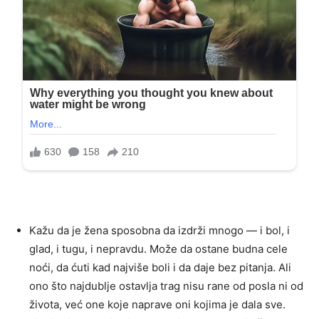
Kažu da je žena sposobna da izdrži mnogo — i bol, i
glad, i tugu, i nepravdu. Može da ostane budna cele
noći, da ćuti kad najviše boli i da daje bez pitanja. Ali
ono što najdublje ostavlja trag nisu rane od posla ni od
života, već one koje naprave oni kojima je dala sve.