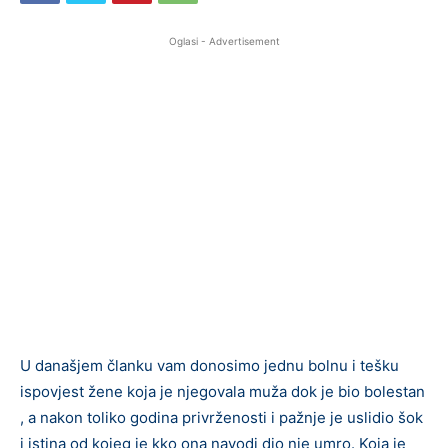
Oglasi - Advertisement
U današjem članku vam donosimo jednu bolnu i tešku
ispovjest žene koja je njegovala muža dok je bio bolestan
, a nakon toliko godina privrženosti i pažnje je uslidio šok
i istina od kojeg je kko ona navodi dio nje umro. Koja je