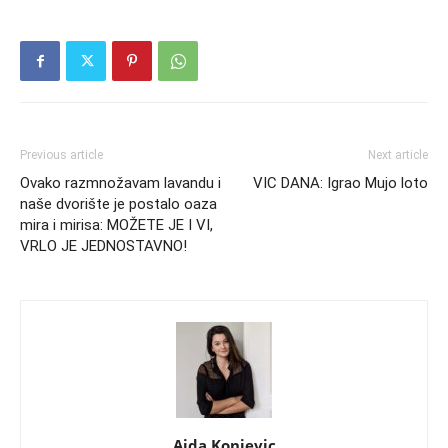
Previous article
Next article
Ovako razmnožavam lavandu i
VIC DANA: Igrao Mujo loto
naše dvorište je postalo oaza
mira i mirisa: MOŽETE JE I VI,
VRLO JE JEDNOSTAVNO!
Aida Konjevic