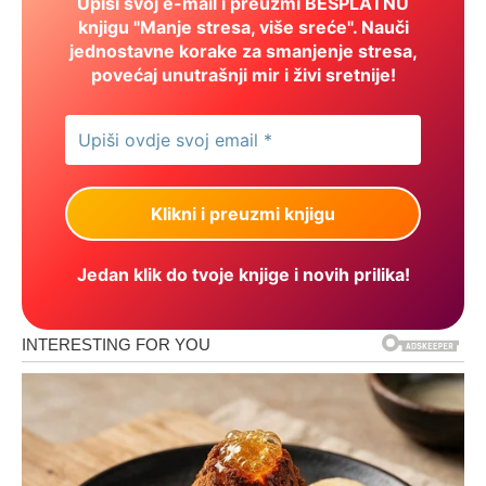
Upiši svoj e-mail i preuzmi BESPLATNU
knjigu "Manje stresa, više sreće". Nauči
jednostavne korake za smanjenje stresa,
povećaj unutrašnji mir i živi sretnije!
Jedan klik do tvoje knjige i novih prilika!