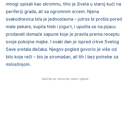
mnogi opisali kao skromnu, tiho je živela u staroj kući na
periferiji grada, ali sa ogromnim srcem. Njena
svakodnevica bila je jednostavna – jutros bi prošla pored
male pekare, kupila hleb i jogurt, i uputila se na pijacu
prodavati domaće sapune koje je pravila prema receptu
svoje pokojne majke. I svaki dan je ispred crkve Svetog
Save sretala dečaka. Njegov pogled govorio je više od
bilo koje reči – bio je siromašan, ali tih i bez potrebe za
milostinjom.
Sadržaj se nastavlja nakon oglasa