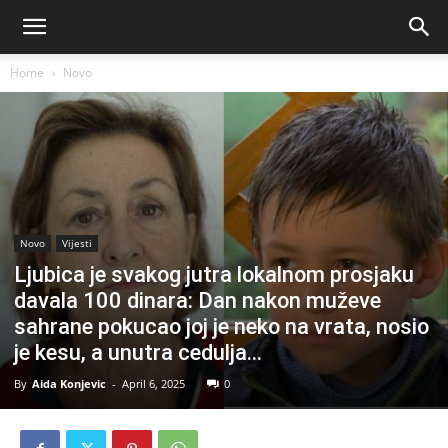
Home
Novo
Novo
Vijesti
Ljubica je svakog jutra lokalnom prosjaku
davala 100 dinara: Dan nakon muževe
sahrane pokucao joj je neko na vrata, nosio
je kesu, a unutra cedulja…
By
Aida Konjevic
-
April 6, 2025
0