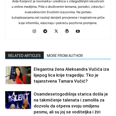
Aida Konjević je novinarka i urednica s višegodišnjim iskustvom
u online medijima. Piše o društvenim temama, porodici, zdravlju i
svakodnevnim životnim izazovima. Na portalu
kuhajtesanama.net nastoji donijeti provjerene i inspirativne priče
koje informišu, educiraju i pokreću pozitivne promjene.
RELATED ARTICLES
MORE FROM AUTHOR
Elegantna žena Aleksandra Vučića iza
lijepog lica krije tragediju: Tko je
tajanstvena Tamara Vučić?
Osamdesetogodišnja starica došla je
na takmičenje talenata i zamolila za
dozvolu da otpeva svoju omiljenu
pesmu, ali su joj se voditeljka i žiri