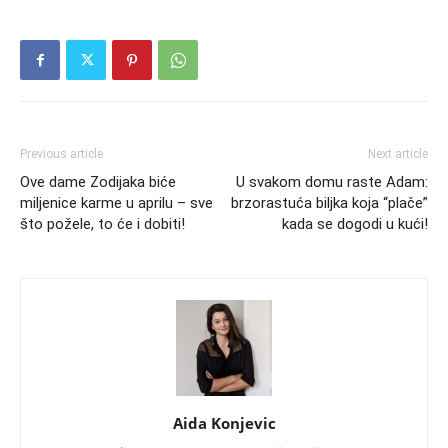
Previous article
Next article
Ove dame Zodijaka biće
U svakom domu raste Adam:
miljenice karme u aprilu – sve
brzorastuća biljka koja “plače”
što požele, to će i dobiti!
kada se dogodi u kući!
Aida Konjevic