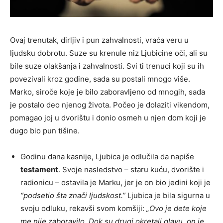
Ovaj trenutak, dirljiv i pun zahvalnosti, vraća veru u
ljudsku dobrotu. Suze su krenule niz Ljubicine oči, ali su
bile suze olakšanja i zahvalnosti. Svi ti trenuci koji su ih
povezivali kroz godine, sada su postali mnogo više.
Marko, siroče koje je bilo zaboravljeno od mnogih, sada
je postalo deo njenog života. Počeo je dolaziti vikendom,
pomagao joj u dvorištu i donio osmeh u njen dom koji je
dugo bio pun tišine.
Godinu dana kasnije, Ljubica je odlučila da napiše
testament
. Svoje nasledstvo – staru kuću, dvorište i
radionicu – ostavila je Marku, jer je on bio jedini koji je
“podsetio šta znači ljudskost.”
Ljubica je bila sigurna u
svoju odluku, rekavši svom komšiji:
„Ovo je dete koje
me nije zaboravilo. Dok su drugi okretali glavu, on je