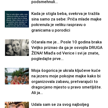
podsmehnuli...
Kada je stigla beba, svekrva je tražila
sina samo za sebe: Priča mlade majke
pokrenula je veliku raspravu o
granicama u porodici
Očarala me je… Posle 10 godina braka
Veljko priznao da ga je osvojila DRUGA
ŽENA! Mlađa od Verice i svi je znate,
pogledajte prve...
Moja šogorica je ukrala ključeve kuće
na jezeru moje pokojne majke kako bi
organizovala zabavu, pretvarajući to
dragocjeno mjesto u pravo smetljište.
Ali ja...
Udala sam se za svog najboljeg