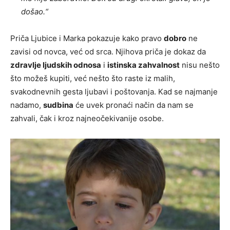
došao.“
Priča Ljubice i Marka pokazuje kako pravo
dobro
ne
zavisi od novca, već od srca. Njihova priča je dokaz da
zdravlje ljudskih odnosa
i
istinska zahvalnost
nisu nešto
što možeš kupiti, već nešto što raste iz malih,
svakodnevnih gesta ljubavi i poštovanja. Kad se najmanje
nadamo,
sudbina
će uvek pronaći način da nam se
zahvali, čak i kroz najneočekivanije osobe.