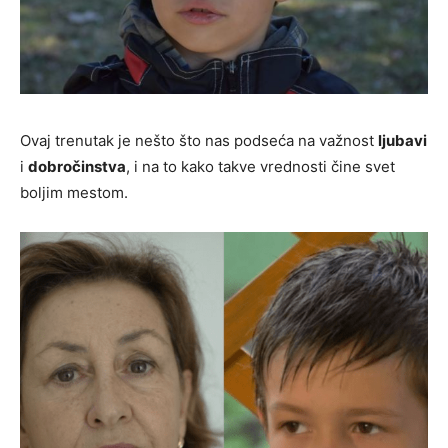
Ovaj trenutak je nešto što nas podseća na važnost
ljubavi
i
dobročinstva
, i na to kako takve vrednosti čine svet
boljim mestom.