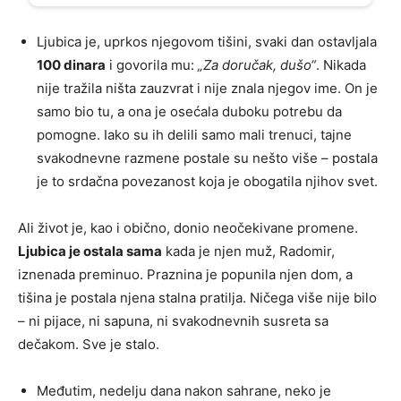
Ljubica je, uprkos njegovom tišini, svaki dan ostavljala
100 dinara
i govorila mu:
„Za doručak, dušo“
. Nikada
nije tražila ništa zauzvrat i nije znala njegov ime. On je
samo bio tu, a ona je osećala duboku potrebu da
pomogne. Iako su ih delili samo mali trenuci, tajne
svakodnevne razmene postale su nešto više – postala
je to srdačna povezanost koja je obogatila njihov svet.
Ali život je, kao i obično, donio neočekivane promene.
Ljubica je ostala sama
kada je njen muž, Radomir,
iznenada preminuo. Praznina je popunila njen dom, a
tišina je postala njena stalna pratilja. Ničega više nije bilo
– ni pijace, ni sapuna, ni svakodnevnih susreta sa
dečakom. Sve je stalo.
Međutim, nedelju dana nakon sahrane, neko je