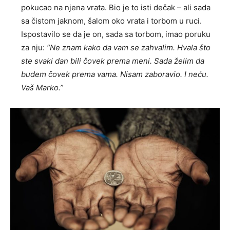
pokucao na njena vrata. Bio je to isti dečak – ali sada
sa čistom jaknom, šalom oko vrata i torbom u ruci.
Ispostavilo se da je on, sada sa torbom, imao poruku
za nju:
“Ne znam kako da vam se zahvalim. Hvala što
ste svaki dan bili čovek prema meni. Sada želim da
budem čovek prema vama. Nisam zaboravio. I neću.
Vaš Marko.”