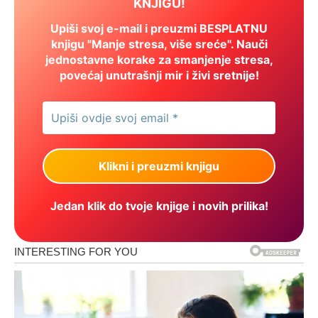
KNJIGU!
Upiši svoj e-mail i preuzmi BESPLATNU
knjigu "Manje stresa, više sreće". Nauči
jednostavne korake za smanjenje stresa,
povećaj unutrašnji mir i živi sretnije!
Jedan klik do tvoje knjige i novih prilika!