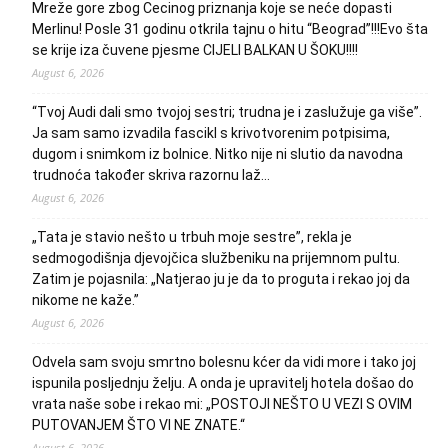
Mreže gore zbog Cecinog priznanja koje se neće dopasti
Merlinu! Posle 31 godinu otkrila tajnu o hitu “Beograd”!!!Evo šta
se krije iza čuvene pjesme CIJELI BALKAN U ŠOKU!!!!
August 6, 2026
“Tvoj Audi dali smo tvojoj sestri; trudna je i zaslužuje ga više”.
Ja sam samo izvadila fascikl s krivotvorenim potpisima,
dugom i snimkom iz bolnice. Nitko nije ni slutio da navodna
trudnoća također skriva razornu laž…
August 6, 2026
„Tata je stavio nešto u trbuh moje sestre”, rekla je
sedmogodišnja djevojčica službeniku na prijemnom pultu.
Zatim je pojasnila: „Natjerao ju je da to proguta i rekao joj da
nikome ne kaže.”
August 6, 2026
Odvela sam svoju smrtno bolesnu kćer da vidi more i tako joj
ispunila posljednju želju. A onda je upravitelj hotela došao do
vrata naše sobe i rekao mi: „POSTOJI NEŠTO U VEZI S OVIM
PUTOVANJEM ŠTO VI NE ZNATE.“
August 6, 2026