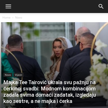
Home
Novo
Novo
Vijesti
Majka Tee Tairović ukrala svu pažnju na
ćerkinoj svadbi: Modnom kombinacijom
zadala svima domaći zadatak, izgledaju
kao sestre, a ne majka i ćerka