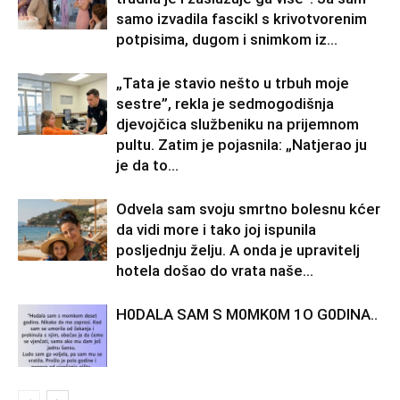
samo izvadila fascikl s krivotvorenim
potpisima, dugom i snimkom iz...
„Tata je stavio nešto u trbuh moje
sestre”, rekla je sedmogodišnja
djevojčica službeniku na prijemnom
pultu. Zatim je pojasnila: „Natjerao ju
je da to...
Odvela sam svoju smrtno bolesnu kćer
da vidi more i tako joj ispunila
posljednju želju. A onda je upravitelj
hotela došao do vrata naše...
H0DALA SAM S M0MK0M 1O G0DINA..