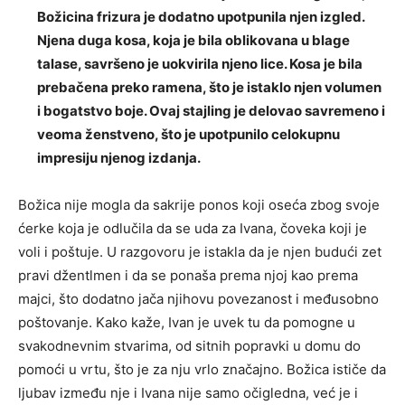
Božicina frizura je dodatno upotpunila njen izgled.
Njena duga kosa, koja je bila oblikovana u blage
talase, savršeno je uokvirila njeno lice. Kosa je bila
prebačena preko ramena, što je istaklo njen volumen
i bogatstvo boje. Ovaj stajling je delovao savremeno i
veoma ženstveno, što je upotpunilo celokupnu
impresiju njenog izdanja.
Božica nije mogla da sakrije ponos koji oseća zbog svoje
ćerke koja je odlučila da se uda za Ivana, čoveka koji je
voli i poštuje. U razgovoru je istakla da je njen budući zet
pravi džentlmen i da se ponaša prema njoj kao prema
majci, što dodatno jača njihovu povezanost i međusobno
poštovanje. Kako kaže, Ivan je uvek tu da pomogne u
svakodnevnim stvarima, od sitnih popravki u domu do
pomoći u vrtu, što je za nju vrlo značajno. Božica ističe da
ljubav između nje i Ivana nije samo očigledna, već je i