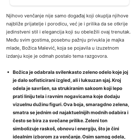
Njihovo venčanje nije samo događaj koji okuplja njihove
najbliže prijatelje i porodicu, već je i prilika da se otkrije
jedinstveni stil i elegancija koji su obeležili ovaj trenutak.
Među svim gostima, posebnu pažnju privukla je majka
mlade, Božica Malević, koja se pojavila u izuzetnom
izdanju koje je odmah postalo tema razgovora.
Božica je odabrala svilenkasto zeleno odelo koje joj
je dalo sofisticirani izgled, ali i luksuzan sjaj. Kroj
odela je savršen, sa strukiranim sakoom koji lepo
prati liniju tela i ravnim nogavicama koje dodaju
vizuelnu dužinu figuri. Ova boja, smaragdno zelena,
smatra se jednim od najaktuelnijih modnih odabira i
često se bira za svečane prilike. Zeleni ton
simbolizuje raskoš, obnovu i energiju, što je čini
idealnim izborom za venčanje. Osim samog odela,