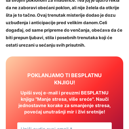
sa svojim poklonom za mladence. Tea joj je ujutro rekla
da ne zaboravi obećani poklon, ali nije želela da otkrije
šta je to tačno. Ovaj trenutak misterije dodao je dozu
uzbuđenja i anticipacije pred velikim danom.Celi
događaj, od same pripreme do venčanja, obećava da će
biti prepun ljubavi, stila i posebnih trenutaka koji će
ostati urezani u sećanju svih prisutnih.
POKLANJAMO TI BESPLATNU
KNJIGU!
Upiši svoj e-mail i preuzmi BESPLATNU
knjigu "Manje stresa, više sreće". Nauči
jednostavne korake za smanjenje stresa,
povećaj unutrašnji mir i živi sretnije!