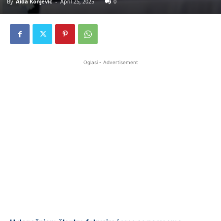
By
Aida Konjevic
-
April 25, 2025
0
Oglasi - Advertisement