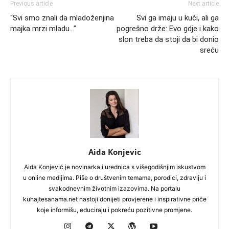
Previous article
Next article
“Svi smo znali da mladoženjina
Svi ga imaju u kući, ali ga
majka mrzi mladu…”
pogrešno drže: Evo gdje i kako
slon treba da stoji da bi donio
sreću
Aida Konjevic
Aida Konjević je novinarka i urednica s višegodišnjim iskustvom
u online medijima. Piše o društvenim temama, porodici, zdravlju i
svakodnevnim životnim izazovima. Na portalu
kuhajtesanama.net nastoji donijeti provjerene i inspirativne priče
koje informišu, educiraju i pokreću pozitivne promjene.