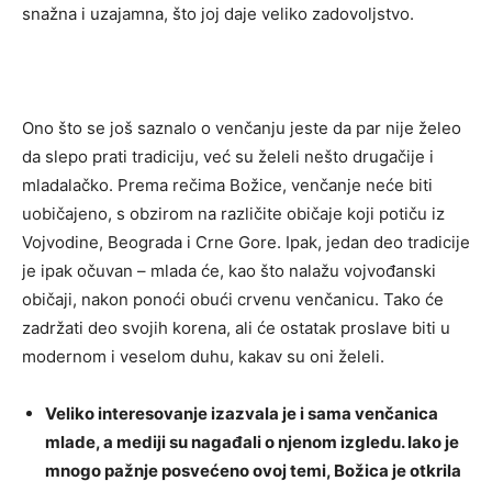
snažna i uzajamna, što joj daje veliko zadovoljstvo.
Ono što se još saznalo o venčanju jeste da par nije želeo
da slepo prati tradiciju, već su želeli nešto drugačije i
mladalačko. Prema rečima Božice, venčanje neće biti
uobičajeno, s obzirom na različite običaje koji potiču iz
Vojvodine, Beograda i Crne Gore. Ipak, jedan deo tradicije
je ipak očuvan – mlada će, kao što nalažu vojvođanski
običaji, nakon ponoći obući crvenu venčanicu. Tako će
zadržati deo svojih korena, ali će ostatak proslave biti u
modernom i veselom duhu, kakav su oni želeli.
Veliko interesovanje izazvala je i sama venčanica
mlade, a mediji su nagađali o njenom izgledu. Iako je
mnogo pažnje posvećeno ovoj temi, Božica je otkrila