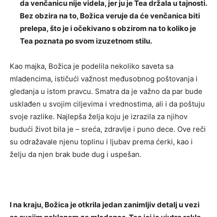
da venčanicu nije videla, jer ju je Tea držala u tajnosti.
Bez obzira na to, Božica veruje da će venčanica biti
prelepa, što je i očekivano s obzirom na to koliko je
Tea poznata po svom izuzetnom stilu.
Kao majka, Božica je podelila nekoliko saveta sa
mladencima, ističući važnost međusobnog poštovanja i
gledanja u istom pravcu. Smatra da je važno da par bude
usklađen u svojim ciljevima i vrednostima, ali i da poštuju
svoje razlike. Najlepša želja koju je izrazila za njihov
budući život bila je – sreća, zdravlje i puno dece. Ove reči
su odražavale njenu toplinu i ljubav prema ćerki, kao i
želju da njen brak bude dug i uspešan.
I na kraju, Božica je otkrila jedan zanimljiv detalj u vezi