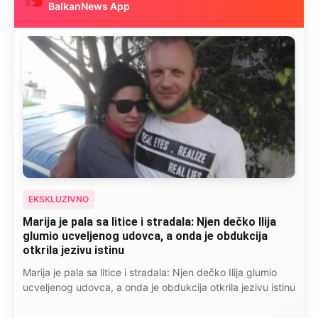
BalkanNews App
EKSKLUZIVNO
Marija je pala sa litice i stradala: Njen dečko Ilija
glumio ucveljenog udovca, a onda je obdukcija
otkrila jezivu istinu
Marija je pala sa litice i stradala: Njen dečko Ilija glumio
ucveljenog udovca, a onda je obdukcija otkrila jezivu istinu