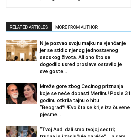
RELATED ARTICLES
MORE FROM AUTHOR
Nije pozvao svoju majku na vjenčanje
jer se stidio njenog jednostavnog
seoskog života. Ali ono što se
dogodilo usred proslave ostavilo je
sve goste...
Mreže gore zbog Cecinog priznanja
koje se neće dopasti Merlinu! Posle 31
godinu otkrila tajnu o hitu
“Beograd”!!!Evo šta se krije iza čuvene
pjesme...
“Tvoj Audi dali smo tvojoj sestri;
trudna je i zaslužuje ga više”. Ja sam