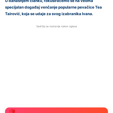
U današnjem članku, fokusiraćemo se na veoma
specijalan događaj venčanje popularne pevačice Tea
Tairović, koja se udaje za svog izabranika Ivana.
Sadržaj se nastavlja nakon oglasa