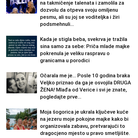
na takmičenje talenata i zamolila za
dozvolu da otpeva svoju omiljenu
pesmu, ali su joj se voditeljka i žiri
podsmehnuli...
Kada je stigla beba, svekrva je tražila
sina samo za sebe: Priča mlade majke
pokrenula je veliku raspravu o
granicama u porodici
Očarala me je… Posle 10 godina braka
Veljko priznao da ga je osvojila DRUGA
ŽENA! Mlađa od Verice i svi je znate,
pogledajte prve...
Moja šogorica je ukrala ključeve kuće
na jezeru moje pokojne majke kako bi
organizovala zabavu, pretvarajući to
dragocjeno mjesto u pravo smetljište.