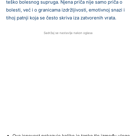
teško bolesnog supruga. Njena priča nije samo priča o
bolesti, već i o granicama izdržljivosti, emotivnoj snazi i
tihoj patnji koja se često skriva iza zatvorenih vrata.
Sadržaj se nastavlja nakon oglasa
Ova ispovest pokazuje koliko je tanko tlo između uloge