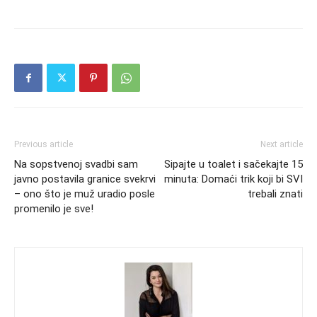
Previous article
Next article
Na sopstvenoj svadbi sam
Sipajte u toalet i sačekajte 15
javno postavila granice svekrvi
minuta: Domaći trik koji bi SVI
– ono što je muž uradio posle
trebali znati
promenilo je sve!