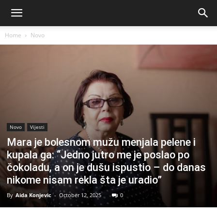
Home
Novo
Novo
Vijesti
Mara je bolesnom mužu menjala pelene i
kupala ga: “Jedno jutro me je poslao po
čokoladu, a on je dušu ispustio – do danas
nikome nisam rekla šta je uradio”
By
Aida Konjevic
-
October 12, 2025
0