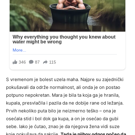
S vremenom je bolest uzela maha. Najpre su zajednički
pokušavali da održe normalnost, ali onda je on postao
potpuno nepokretan. Mara je bila ta koja ga je hranila,
kupala, presvlačila i pazila da ne dobije rane od ležanja.
Prvih nekoliko puta bilo je neizmerno teško – ona je
osećala stid i bol dok ga kupa, a on je osećao da gubi
sebe. Iako je ćutao, znao je da njegova žena vidi suze
koje pokušava da sakrije.
Tada je njihov odnos počeo da