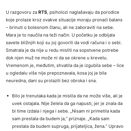
U razgovoru za
RTS
, psiholozi naglašavaju da porodice
koje prolaze kroz ovakve situacije moraju pronaći balans
– brinuti o bolesnom članu, ali ne zaboraviti na sebe.
Mara je to naučila na teži način. U početku je odbijala
savete bližnjih koji su joj govorili da vodi računa i o sebi.
Smatrala je da nije u redu misliti na sopstvene potrebe
dok njen muž ne može ni da se okrene u krevetu.
Vremenom je, međutim, shvatila da je izgubila sebe – lice
u ogledalu više nije prepoznavala, kosa joj je bila
neuredna, dani su prolazili bez obroka i sna.
Bilo je trenutaka kada je mislila da ne može više, ali je
uvek ostajala. Nije želela da ga napusti, jer je znala da
bi time izdala i njega i sebe. „Nisam ni primetila kada
sam prestala da budem ja,“ priznaje. „Kada sam
prestala da budem supruga, prijateljica, žena.“ Upravo