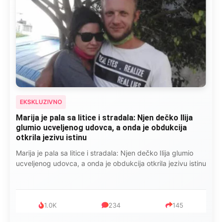
EKSKLUZIVNO
Marija je pala sa litice i stradala: Njen dečko Ilija
glumio ucveljenog udovca, a onda je obdukcija
otkrila jezivu istinu
Marija je pala sa litice i stradala: Njen dečko Ilija glumio
ucveljenog udovca, a onda je obdukcija otkrila jezivu istinu
1.0K
234
145