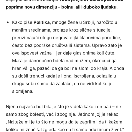
poprima novu dimenziju – bolnu, ali i duboko ljudsku.
Kako piše
Politika
, mnoge žene u Srbiji, naročito u
manjim sredinama, prolaze kroz slične situacije,
preuzimajući ulogu negovateljki članovima porodice,
često bez podrške društva ili sistema. Upravo zato je
ova ispovest važna – jer daje glas onima koji ćute.
Mara je danonoćno bdela nad mužem, okrećući ga,
hranivši ga, pazeći da ga bol ne slomi do kraja. A onda
su došli trenuci kada je i ona, iscrpljena, odlazila u
drugu sobu samo da zaplače, da ne vidi koliko je
slomljena.
Njena najveća bol bila je što je videla kako i on pati – ne
samo zbog bolesti, već i zbog nje. Jednom joj je rekao:
„Najteže mi je to što ne mogu da te zagrlim i da ti kažem
koliko mi značiš. Izgleda kao da ti samo oduzimam život.“