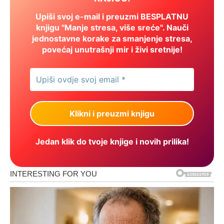
Upiši svoj e-mail i preuzmi BESPLATNU
knjigu "Manje stresa, više sreće". Nauči
jednostavne korake za smanjenje stresa,
povećaj unutrašnji mir i živi sretnije!
Jedan klik do tvoje knjige i novih prilika!