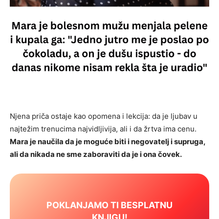
Njena priča ostaje kao opomena i lekcija: da je ljubav u
najtežim trenucima najvidljivija, ali i da žrtva ima cenu.
Mara je naučila da je moguće biti i negovatelj i supruga,
ali da nikada ne sme zaboraviti da je i ona čovek.
POKLANJAMO TI BESPLATNU
KNJIGU!