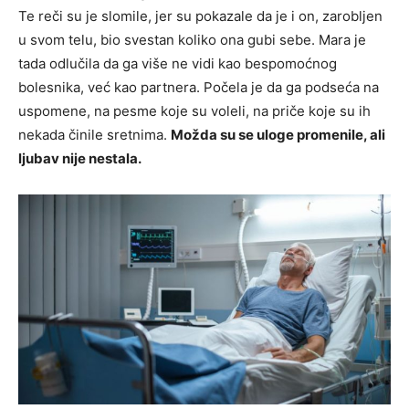
Te reči su je slomile, jer su pokazale da je i on, zarobljen
u svom telu, bio svestan koliko ona gubi sebe. Mara je
tada odlučila da ga više ne vidi kao bespomoćnog
bolesnika, već kao partnera. Počela je da ga podseća na
uspomene, na pesme koje su voleli, na priče koje su ih
nekada činile sretnima.
Možda su se uloge promenile, ali
ljubav nije nestala.