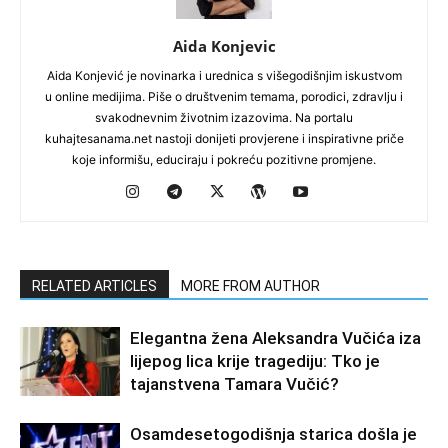
Aida Konjevic
Aida Konjević je novinarka i urednica s višegodišnjim iskustvom
u online medijima. Piše o društvenim temama, porodici, zdravlju i
svakodnevnim životnim izazovima. Na portalu
kuhajtesanama.net nastoji donijeti provjerene i inspirativne priče
koje informišu, educiraju i pokreću pozitivne promjene.
RELATED ARTICLES
MORE FROM AUTHOR
Elegantna žena Aleksandra Vučića iza
lijepog lica krije tragediju: Tko je
tajanstvena Tamara Vučić?
Osamdesetogodišnja starica došla je