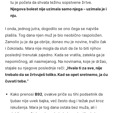
tu je počela da shvata težinu sopstvene žrtve.
Njegova bolest nije uzimala samo njega – uzimala je i
nju.
I onda, jednog jutra, dogodilo se ono čega se najviše
plašila. Tog dana njen muž je bio neobično raspoložen.
Zamolio ju je da ga obrije, doneo mu je novine, tražio čak
i čokoladu. Mara nije mogla da sluti da će to biti njihov
poslednji trenutak zajedno. Kada se vratila, zatekla ga je
nepomičnog, ali nasmejanog. Na novinama, koje je držao,
stajale su njegove poslednje reči:
„Hvala ti za sve, nije
trebalo da se žrtvuješ toliko. Kad se opet sretnemo, ja ću
čuvati tebe.“
Kako prenosi
B92
, ovakve priče su tihi podsetnik da
ljubav nije uvek bajka, već često dug i težak put kroz
iskušenja. Mara je tog dana ostala bez muža, ali i