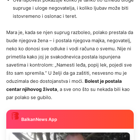
supruge i uloge negovatelja, i koliko ljubav može biti
istovremeno i oslonac i teret.
Mara je, kada se njen suprug razboleo, polako prestala da
bude njegova žena – i postala njegova majka, negovatelj,
neko ko donosi sve odluke i vodi računa o svemu. Nije ni
primetila kako joj je svakodnevica postala ispunjena
savetima i kontrolom: „Namesti leđa, popij lek, pojedi sve
što sam spremila.“ U želji da ga zaštiti, nesvesno mu je
oduzimala deo dostojanstva i moći.
Bolest je postala
centar njihovog života
, a sve ono što su nekada bili kao
par polako se gubilo.
BalkanNews App