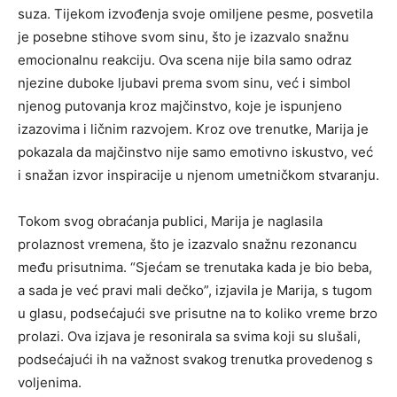
suza. Tijekom izvođenja svoje omiljene pesme, posvetila
je posebne stihove svom sinu, što je izazvalo snažnu
emocionalnu reakciju. Ova scena nije bila samo odraz
njezine duboke ljubavi prema svom sinu, već i simbol
njenog putovanja kroz majčinstvo, koje je ispunjeno
izazovima i ličnim razvojem. Kroz ove trenutke, Marija je
pokazala da majčinstvo nije samo emotivno iskustvo, već
i snažan izvor inspiracije u njenom umetničkom stvaranju.
Tokom svog obraćanja publici, Marija je naglasila
prolaznost vremena, što je izazvalo snažnu rezonancu
među prisutnima. “Sjećam se trenutaka kada je bio beba,
a sada je već pravi mali dečko”, izjavila je Marija, s tugom
u glasu, podsećajući sve prisutne na to koliko vreme brzo
prolazi. Ova izjava je resonirala sa svima koji su slušali,
podsećajući ih na važnost svakog trenutka provedenog s
voljenima.