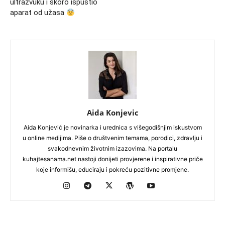
ultrazvuku i skoro ispustio
aparat od užasa
Aida Konjevic
Aida Konjević je novinarka i urednica s višegodišnjim iskustvom
u online medijima. Piše o društvenim temama, porodici, zdravlju i
svakodnevnim životnim izazovima. Na portalu
kuhajtesanama.net nastoji donijeti provjerene i inspirativne priče
koje informišu, educiraju i pokreću pozitivne promjene.