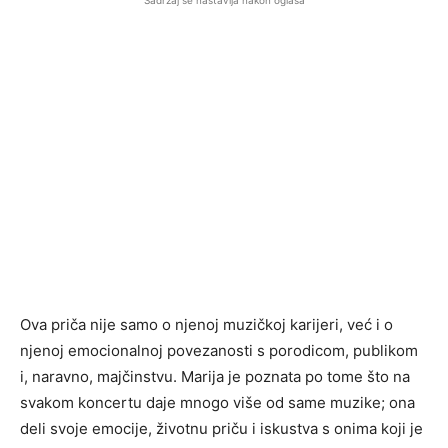
Sadržaj se nastavlja nakon oglasa
Ova priča nije samo o njenoj muzičkoj karijeri, već i o
njenoj emocionalnoj povezanosti s porodicom, publikom
i, naravno, majčinstvu. Marija je poznata po tome što na
svakom koncertu daje mnogo više od same muzike; ona
deli svoje emocije, životnu priču i iskustva s onima koji je