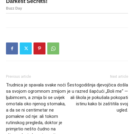
Previous article
Next article
Trudnica je spavala svake noći
Šestogodišnja djevojčica došla
sa svojom ogromnom zmijom
je u razred šapćući „Boli me“ —
ljubimcem, a zmija bi se uvijek
ali škola je pokušala pokopati
omotala oko njenog stomaka,
istinu kako bi zaštitila svoj
a da se ni centimetar ne
ugled.
pomakne od nje: ali tokom
rutinskog pregleda, doktor je
primjetio nešto čudno na