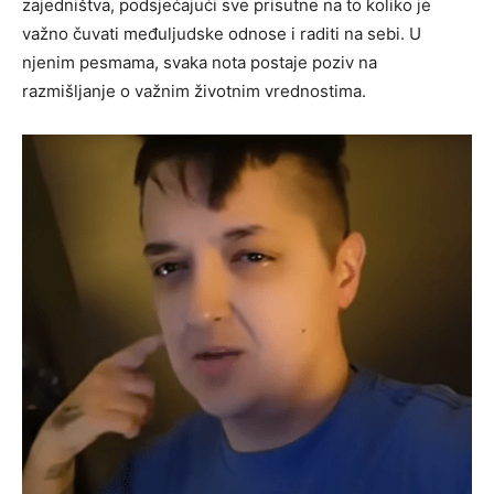
zajedništva, podsjećajući sve prisutne na to koliko je
važno čuvati međuljudske odnose i raditi na sebi. U
njenim pesmama, svaka nota postaje poziv na
razmišljanje o važnim životnim vrednostima.