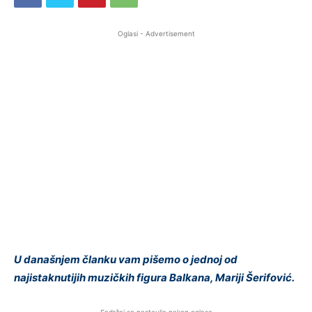
Oglasi - Advertisement
U današnjem članku vam pišemo o jednoj od
najistaknutijih muzičkih figura Balkana, Mariji Šerifović.