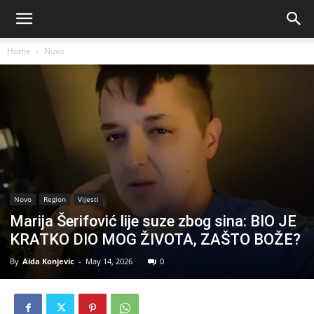
Home
Novo
Novo
Region
Vijesti
Marija Šerifović lije suze zbog sina: BIO JE
KRATKO DIO MOG ŽIVOTA, ZAŠTO BOŽE?
By
Aida Konjevic
-
May 14, 2026
0