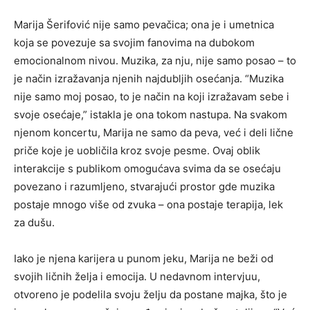
Marija Šerifović nije samo pevačica; ona je i umetnica
koja se povezuje sa svojim fanovima na dubokom
emocionalnom nivou. Muzika, za nju, nije samo posao – to
je način izražavanja njenih najdubljih osećanja. “Muzika
nije samo moj posao, to je način na koji izražavam sebe i
svoje osećaje,” istakla je ona tokom nastupa. Na svakom
njenom koncertu, Marija ne samo da peva, već i deli lične
priče koje je uobličila kroz svoje pesme. Ovaj oblik
interakcije s publikom omogućava svima da se osećaju
povezano i razumljeno, stvarajući prostor gde muzika
postaje mnogo više od zvuka – ona postaje terapija, lek
za dušu.
Iako je njena karijera u punom jeku, Marija ne beži od
svojih ličnih želja i emocija. U nedavnom intervjuu,
otvoreno je podelila svoju želju da postane majka, što je