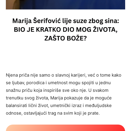
Njena priča nije samo o slavnoj karijeri, već o tome kako
se ljubav, porodica i umetnost mogu spojiti u jednu
snažnu priču koja inspiriše sve oko nje. U svakom
trenutku svog života, Marija pokazuje da je moguće
balansirati lični život, umetnički izraz i međuljudske
odnose, ostavljajući trag na svim koji je prate.