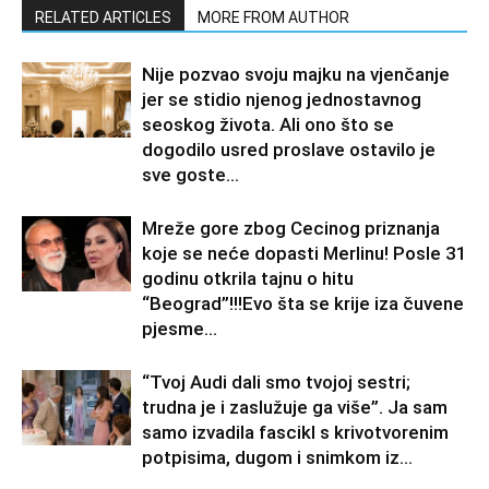
RELATED ARTICLES
MORE FROM AUTHOR
Nije pozvao svoju majku na vjenčanje
jer se stidio njenog jednostavnog
seoskog života. Ali ono što se
dogodilo usred proslave ostavilo je
sve goste...
Mreže gore zbog Cecinog priznanja
koje se neće dopasti Merlinu! Posle 31
godinu otkrila tajnu o hitu
“Beograd”!!!Evo šta se krije iza čuvene
pjesme...
“Tvoj Audi dali smo tvojoj sestri;
trudna je i zaslužuje ga više”. Ja sam
samo izvadila fascikl s krivotvorenim
potpisima, dugom i snimkom iz...