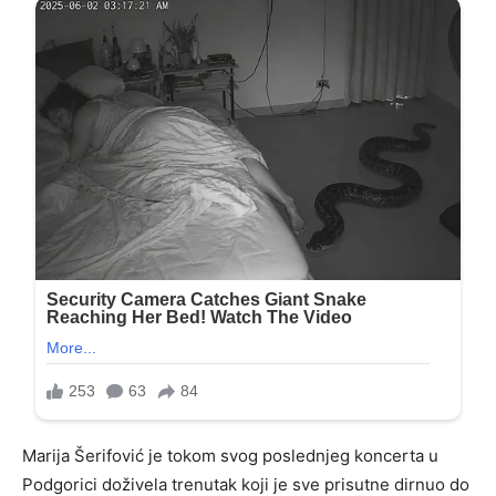
Marija Šerifović je tokom svog poslednjeg koncerta u
Podgorici doživela trenutak koji je sve prisutne dirnuo do