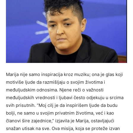
Marija nije samo inspiracija kroz muziku; ona je glas koji
motiviše ljude da razmišljaju o svojim životima i
međuljudskim odnosima. Njene reči o važnosti
međuljudskih vrednosti i ljubavi često odjekuju u srcima
svih prisutnih. “Moj cilj je da inspirišem ljude da budu
bolji, ne samo u svojim privatnim životima, već i kao
članovi šire zajednice,” izjavila je Marija, ostavljajući
snažan utisak na sve. Ova misija, koja se proteže izvan