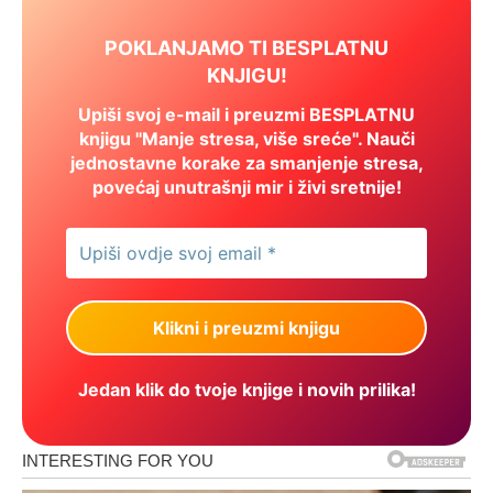
POKLANJAMO TI BESPLATNU
KNJIGU!
Upiši svoj e-mail i preuzmi BESPLATNU
knjigu "Manje stresa, više sreće". Nauči
jednostavne korake za smanjenje stresa,
povećaj unutrašnji mir i živi sretnije!
Jedan klik do tvoje knjige i novih prilika!