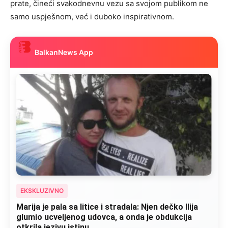
prate, čineći svakodnevnu vezu sa svojom publikom ne
samo uspješnom, već i duboko inspirativnom.
BalkanNews App
EKSKLUZIVNO
Kad se Marin suprug razbolio ona ga kupala,
pelene mu mijenjala: Jedno jutro je poslao po
čokoladu..