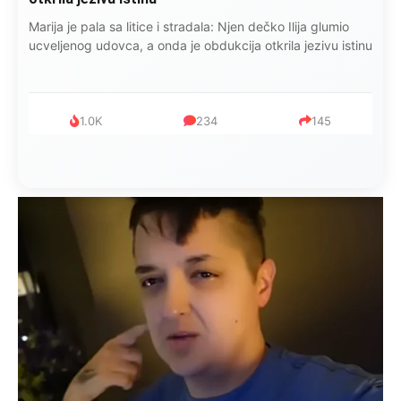
Kad se Marin suprug razbolio ona ga kupala, pelene mu
mijenjala: Jedno jutro je poslao po čokoladu..
999
321
234