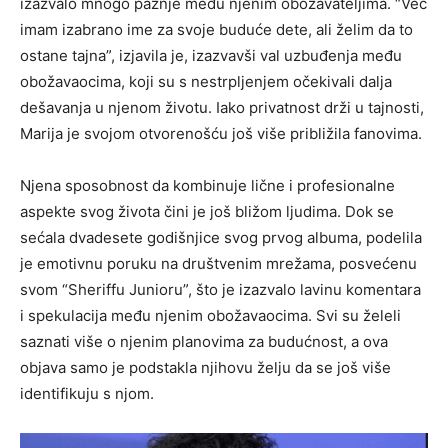
izazvalo mnogo pažnje među njenim obožavateljima. “Već
imam izabrano ime za svoje buduće dete, ali želim da to
ostane tajna”, izjavila je, izazvavši val uzbuđenja među
obožavaocima, koji su s nestrpljenjem očekivali dalja
dešavanja u njenom životu. Iako privatnost drži u tajnosti,
Marija je svojom otvorenošću još više približila fanovima.
Njena sposobnost da kombinuje lične i profesionalne
aspekte svog života čini je još bližom ljudima. Dok se
sećala dvadesete godišnjice svog prvog albuma, podelila
je emotivnu poruku na društvenim mrežama, posvećenu
svom “Sheriffu Junioru”, što je izazvalo lavinu komentara
i spekulacija među njenim obožavaocima. Svi su želeli
saznati više o njenim planovima za budućnost, a ova
objava samo je podstakla njihovu želju da se još više
identifikuju s njom.