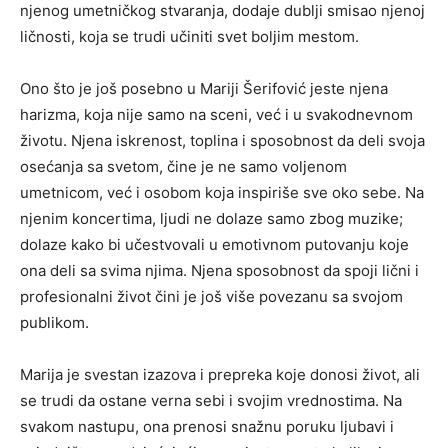
njenog umetničkog stvaranja, dodaje dublji smisao njenoj
ličnosti, koja se trudi učiniti svet boljim mestom.
Ono što je još posebno u Mariji Šerifović jeste njena
harizma, koja nije samo na sceni, već i u svakodnevnom
životu. Njena iskrenost, toplina i sposobnost da deli svoja
osećanja sa svetom, čine je ne samo voljenom
umetnicom, već i osobom koja inspiriše sve oko sebe. Na
njenim koncertima, ljudi ne dolaze samo zbog muzike;
dolaze kako bi učestvovali u emotivnom putovanju koje
ona deli sa svima njima. Njena sposobnost da spoji lični i
profesionalni život čini je još više povezanu sa svojom
publikom.
Marija je svestan izazova i prepreka koje donosi život, ali
se trudi da ostane verna sebi i svojim vrednostima. Na
svakom nastupu, ona prenosi snažnu poruku ljubavi i