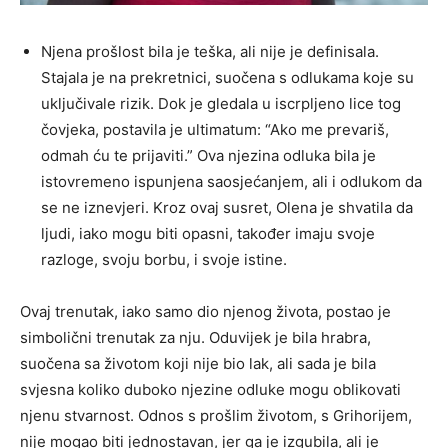
Njena prošlost bila je teška, ali nije je definisala.
Stajala je na prekretnici, suočena s odlukama koje su
uključivale rizik. Dok je gledala u iscrpljeno lice tog
čovjeka, postavila je ultimatum: “Ako me prevariš,
odmah ću te prijaviti.” Ova njezina odluka bila je
istovremeno ispunjena saosjećanjem, ali i odlukom da
se ne iznevjeri. Kroz ovaj susret, Olena je shvatila da
ljudi, iako mogu biti opasni, također imaju svoje
razloge, svoju borbu, i svoje istine.
Ovaj trenutak, iako samo dio njenog života, postao je
simbolični trenutak za nju. Oduvijek je bila hrabra,
suočena sa životom koji nije bio lak, ali sada je bila
svjesna koliko duboko njezine odluke mogu oblikovati
njenu stvarnost. Odnos s prošlim životom, s Grihorijem,
nije mogao biti jednostavan, jer ga je izgubila, ali je