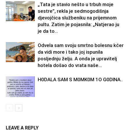
„Tata je stavio nešto u trbuh moje
sestre”, rekla je sedmogodišnja
djevojčica službeniku na prijemnom
pultu. Zatim je pojasnila: „Natjerao ju
je da to...
Odvela sam svoju smrtno bolesnu kćer
da vidi more i tako joj ispunila
posljednju želju. A onda je upravitelj
hotela došao do vrata naše...
H0DALA SAM S M0MK0M 1O G0DINA..
LEAVE A REPLY