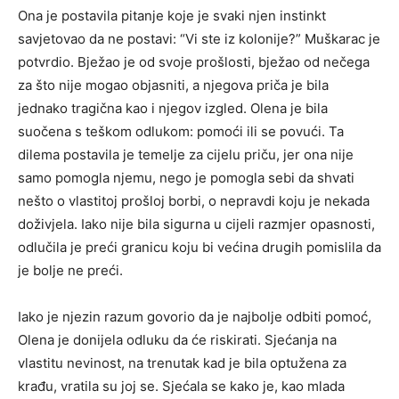
Ona je postavila pitanje koje je svaki njen instinkt
savjetovao da ne postavi: “Vi ste iz kolonije?” Muškarac je
potvrdio. Bježao je od svoje prošlosti, bježao od nečega
za što nije mogao objasniti, a njegova priča je bila
jednako tragična kao i njegov izgled. Olena je bila
suočena s teškom odlukom: pomoći ili se povući. Ta
dilema postavila je temelje za cijelu priču, jer ona nije
samo pomogla njemu, nego je pomogla sebi da shvati
nešto o vlastitoj prošloj borbi, o nepravdi koju je nekada
doživjela. Iako nije bila sigurna u cijeli razmjer opasnosti,
odlučila je preći granicu koju bi većina drugih pomislila da
je bolje ne preći.
Iako je njezin razum govorio da je najbolje odbiti pomoć,
Olena je donijela odluku da će riskirati. Sjećanja na
vlastitu nevinost, na trenutak kad je bila optužena za
krađu, vratila su joj se. Sjećala se kako je, kao mlada