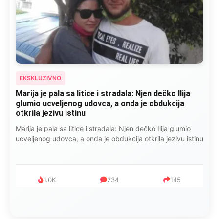
EKSKLUZIVNO
Kad se Marin suprug razbolio ona ga kupala,
pelene mu mijenjala: Jedno jutro je poslao po
čokoladu..
Kad se Marin suprug razbolio ona ga kupala, pelene mu
mijenjala: Jedno jutro je poslao po čokoladu..
999
321
234