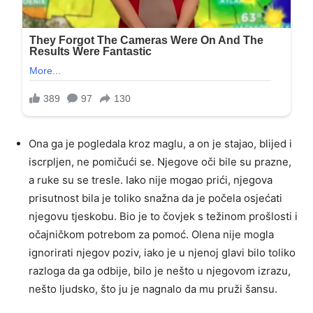
Ona ga je pogledala kroz maglu, a on je stajao, blijed i
iscrpljen, ne pomičući se. Njegove oči bile su prazne,
a ruke su se tresle. Iako nije mogao prići, njegova
prisutnost bila je toliko snažna da je počela osjećati
njegovu tjeskobu. Bio je to čovjek s težinom prošlosti i
očajničkom potrebom za pomoć. Olena nije mogla
ignorirati njegov poziv, iako je u njenoj glavi bilo toliko
razloga da ga odbije, bilo je nešto u njegovom izrazu,
nešto ljudsko, što ju je nagnalo da mu pruži šansu.