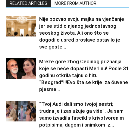
RELATED ARTICLES
MORE FROM AUTHOR
Nije pozvao svoju majku na vjenčanje
jer se stidio njenog jednostavnog
seoskog života. Ali ono što se
dogodilo usred proslave ostavilo je
sve goste...
Mreže gore zbog Cecinog priznanja
koje se neće dopasti Merlinu! Posle 31
godinu otkrila tajnu o hitu
“Beograd”!!!Evo šta se krije iza čuvene
pjesme...
“Tvoj Audi dali smo tvojoj sestri;
trudna je i zaslužuje ga više”. Ja sam
samo izvadila fascikl s krivotvorenim
potpisima, dugom i snimkom iz...