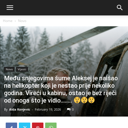
Home
Novo
Novo
Vijesti
Među snjegovima šume Aleksej je naišao
na helikopter koji je nestao prije nekoliko
godina. Vireći u kabinu, ostao je bez riječi
od onoga što je vidio……..
By
Aida Konjevic
-
February 19, 2026
0