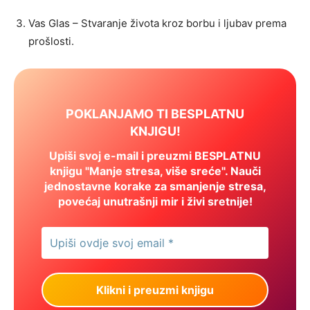
Vas Glas – Stvaranje života kroz borbu i ljubav prema
prošlosti.
POKLANJAMO TI BESPLATNU
KNJIGU!
Upiši svoj e-mail i preuzmi BESPLATNU
knjigu "Manje stresa, više sreće". Nauči
jednostavne korake za smanjenje stresa,
povećaj unutrašnji mir i živi sretnije!