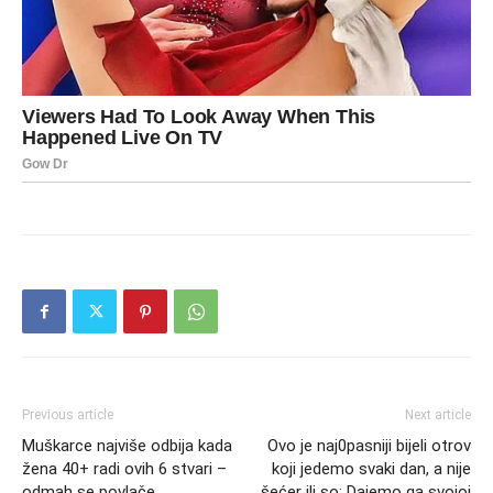
Previous article
Next article
Muškarce najviše odbija kada
Ovo je naj0pasniji bijeli otrov
žena 40+ radi ovih 6 stvari –
koji jedemo svaki dan, a nije
odmah se povlače
šećer ili so: Dajemo ga svojoj