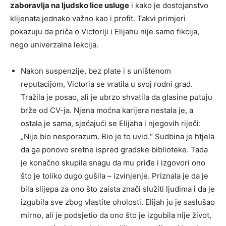
zaboravlja na ljudsko lice usluge
i kako je dostojanstvo
klijenata jednako važno kao i profit. Takvi primjeri
pokazuju da priča o Victoriji i Elijahu nije samo fikcija,
nego univerzalna lekcija.
Nakon suspenzije, bez plate i s uništenom
reputacijom, Victoria se vratila u svoj rodni grad.
Tražila je posao, ali je ubrzo shvatila da glasine putuju
brže od CV-ja. Njena moćna karijera nestala je, a
ostala je sama, sjećajući se Elijaha i njegovih riječi:
„Nije bio nesporazum. Bio je to uvid.“ Sudbina je htjela
da ga ponovo sretne ispred gradske biblioteke. Tada
je konačno skupila snagu da mu priđe i izgovori ono
što je toliko dugo gušila – izvinjenje. Priznala je da je
bila slijepa za ono što zaista znači služiti ljudima i da je
izgubila sve zbog vlastite oholosti. Elijah ju je saslušao
mirno, ali je podsjetio da ono što je izgubila nije život,