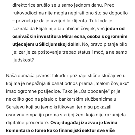
direktorice srušio se u samo jednom danu. Pred
rukovodiocima nije mogla negirati ono što se dogodilo
– priznala je da je uvrijedila klijenta. Tek tada je
saznala da Elijah nije bio običan čovjek, već
jedan od
osnivačkih investitora MiraTecha, osoba s ogromnim
utjecajem u Silicijumskoj dolini.
No, pravo pitanje bilo
je: zar je za poštovanje trebao status i moć, a ne samo
ljudskost?
Naša domaća javnost također poznaje slične slučajeve u
kojima je nepažnja ili bahat odnos prema „malom čovjeku“
imao ogromne posljedice. Tako je „Oslobođenje“ prije
nekoliko godina pisalo o bankarskim službenicima u
Sarajevu koji su javno kritikovani jer nisu pokazali
osnovnu empatiju prema starijoj ženi koja nije razumjela
digitalne procedure.
Ovaj događaj izazvao je lavinu
komentara o tome kako finansijski sektor sve više