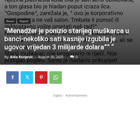
Novo
Vijesti
“Menadžer je ponizio starijeg muškarca u
banci-nekoliko sati kasnije izgubila je
ugovor vrijedan 3 milijarde dolara”” “
By
Aida Konjevic
-
August 30, 2025
0
Oglasi - Advertisement