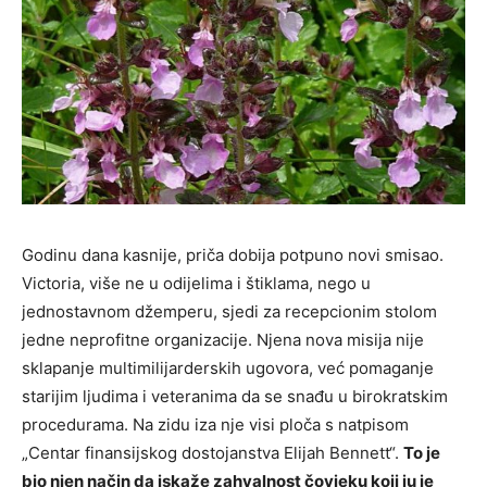
Godinu dana kasnije, priča dobija potpuno novi smisao.
Victoria, više ne u odijelima i štiklama, nego u
jednostavnom džemperu, sjedi za recepcionim stolom
jedne neprofitne organizacije. Njena nova misija nije
sklapanje multimilijarderskih ugovora, već pomaganje
starijim ljudima i veteranima da se snađu u birokratskim
procedurama. Na zidu iza nje visi ploča s natpisom
„Centar finansijskog dostojanstva Elijah Bennett“.
To je
bio njen način da iskaže zahvalnost čovjeku koji ju je