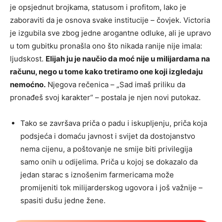
je opsjednut brojkama, statusom i profitom, lako je
zaboraviti da je osnova svake institucije – čovjek. Victoria
je izgubila sve zbog jedne arogantne odluke, ali je upravo
u tom gubitku pronašla ono što nikada ranije nije imala:
ljudskost.
Elijah ju je naučio da moć nije u milijardama na
računu, nego u tome kako tretiramo one koji izgledaju
nemoćno.
Njegova rečenica – „Sad imaš priliku da
pronađeš svoj karakter“ – postala je njen novi putokaz.
Tako se završava priča o padu i iskupljenju, priča koja
podsjeća i domaću javnost i svijet da dostojanstvo
nema cijenu, a poštovanje ne smije biti privilegija
samo onih u odijelima. Priča u kojoj se dokazalo da
jedan starac s iznošenim farmericama može
promijeniti tok milijarderskog ugovora i još važnije –
spasiti dušu jedne žene.