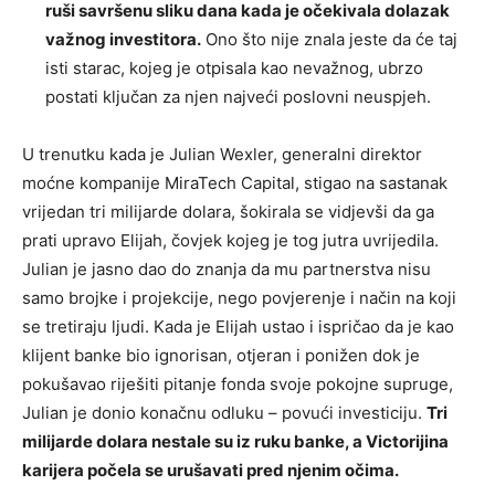
ruši savršenu sliku dana kada je očekivala dolazak
važnog investitora.
Ono što nije znala jeste da će taj
isti starac, kojeg je otpisala kao nevažnog, ubrzo
postati ključan za njen najveći poslovni neuspjeh.
U trenutku kada je Julian Wexler, generalni direktor
moćne kompanije MiraTech Capital, stigao na sastanak
vrijedan tri milijarde dolara, šokirala se vidjevši da ga
prati upravo Elijah, čovjek kojeg je tog jutra uvrijedila.
Julian je jasno dao do znanja da mu partnerstva nisu
samo brojke i projekcije, nego povjerenje i način na koji
se tretiraju ljudi. Kada je Elijah ustao i ispričao da je kao
klijent banke bio ignorisan, otjeran i ponižen dok je
pokušavao riješiti pitanje fonda svoje pokojne supruge,
Julian je donio konačnu odluku – povući investiciju.
Tri
milijarde dolara nestale su iz ruku banke, a Victorijina
karijera počela se urušavati pred njenim očima.