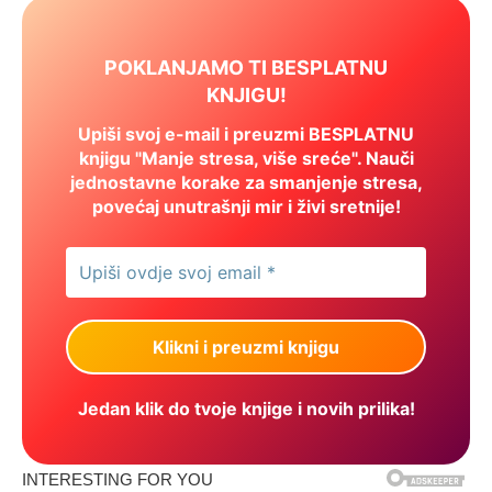
POKLANJAMO TI BESPLATNU
KNJIGU!
Upiši svoj e-mail i preuzmi BESPLATNU
knjigu "Manje stresa, više sreće". Nauči
jednostavne korake za smanjenje stresa,
povećaj unutrašnji mir i živi sretnije!
Jedan klik do tvoje knjige i novih prilika!