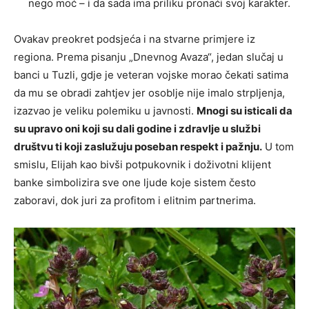
nego moć – i da sada ima priliku pronaći svoj karakter.
Ovakav preokret podsjeća i na stvarne primjere iz
regiona. Prema pisanju „Dnevnog Avaza“, jedan slučaj u
banci u Tuzli, gdje je veteran vojske morao čekati satima
da mu se obradi zahtjev jer osoblje nije imalo strpljenja,
izazvao je veliku polemiku u javnosti.
Mnogi su isticali da
su upravo oni koji su dali godine i zdravlje u službi
društvu ti koji zaslužuju poseban respekt i pažnju.
U tom
smislu, Elijah kao bivši potpukovnik i doživotni klijent
banke simbolizira sve one ljude koje sistem često
zaboravi, dok juri za profitom i elitnim partnerima.