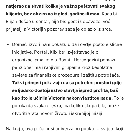
natjerao da shvati koliko je važno poštovati svakog
klijenta, bez obzira na izgled, godine ili moć.
Kada bi
Elijah došao u centar, nije bio gost iz obaveze, već
prijatelj, a Victorijin pozdrav sada je dolazio iz srca.
Domaći izvori nam pokazuju da i ovdje postoje slične
inicijative. Portal „Klix.ba“ izvještavao je o
organizacijama koje u Bosni i Hercegovini pomažu
penzionerima i ranjivim grupama kroz besplatne
savjete za finansijske procedure i zaštitu potrošača.
Takvi primjeri pokazuju da su potrebni prostori gdje
se ljudsko dostojanstvo stavlja ispred profita, baš
kao što je učinila Victoria nakon vlastitog pada.
To je
poruka da svaka greška, ma koliko skupa bila, može
otvoriti vrata novom životu i iskrenijoj misiji.
Na kraju, ova priča nosi univerzalnu pouku. U svijetu koji