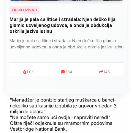
EKSKLUZIVNO
Marija je pala sa litice i stradala: Njen dečko Ilija
glumio ucveljenog udovca, a onda je obdukcija
otkrila jezivu istinu
Marija je pala sa litice i stradala: Njen dečko Ilija glumio
ucveljenog udovca, a onda je obdukcija otkrila jezivu istinu
1.0K
234
145