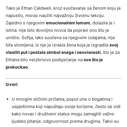
Tako je Ethan Caldwell, kroz suočavanje sa ženom koju je
napustio, morao naučiti najvažniju životnu lekciju.
Zajedno s njegovim
emocionalnim lomom
, dolazila je i
istina: nije bilo dovoljno novca da popravi ono što je
uništio. Sofija, iako suočena sa njegovim izdajama, nije
bila slomljena. Iz nje je izrasla žena koja je izgradila
svoj
vlastiti put i postala simbol snage i neovisnosti
, što je za
Ethana bilo neizbrisivo podsjećanje na
sve što je
prokockao
.
Izvori
:
U mnogim sličnim pričama, poput one o bogatima i
uspješnima koji napuštaju svoje korijene, često se vidi
kako novac i društveni status mogu zamagliti važno
ljudsko pitanje: odgovornost prema drugima. Takvi su