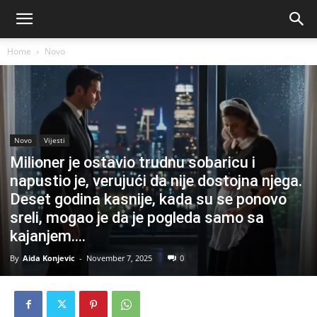
Home
Novo
Novo
Vijesti
Milioner je ostavio trudnu sobaricu i
napustio je, verujući da nije dostojna njega.
Deset godina kasnije, kada su se ponovo
sreli, mogao je da je pogleda samo sa
kajanjem….
By
Aida Konjevic
-
November 7, 2025
0