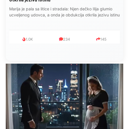
Marija je pala sa litice i stradala: Njen dečko Ilija glumio
ucveljenog udovca, a onda je obdukcija otkrila jezivu istinu
1.0K
234
145