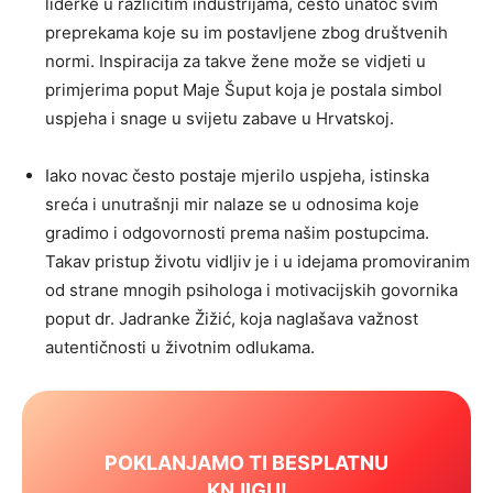
liderke u različitim industrijama, često unatoč svim
preprekama koje su im postavljene zbog društvenih
normi. Inspiracija za takve žene može se vidjeti u
primjerima poput Maje Šuput koja je postala simbol
uspjeha i snage u svijetu zabave u Hrvatskoj.
Iako novac često postaje mjerilo uspjeha, istinska
sreća i unutrašnji mir nalaze se u odnosima koje
gradimo i odgovornosti prema našim postupcima.
Takav pristup životu vidljiv je i u idejama promoviranim
od strane mnogih psihologa i motivacijskih govornika
poput dr. Jadranke Žižić, koja naglašava važnost
autentičnosti u životnim odlukama.
POKLANJAMO TI BESPLATNU
KNJIGU!