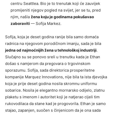
centru Seattlea. Bio je to trenutak koji će zauvijek
promijeniti njegov pogled na svijet, jer se tu, pred
njim, našla
žena koju je godinama pokušavao
zaboraviti
— Sofija Markez.
Sofija, koja je deset godina ranije bila samo domaća
radnica na njegovom porodičnom imanju, sada je bila
jedna od najmoćnijih žena u tehnološkoj industriji
.
Slučajno su se ponovo sreli u trenutku kada je Ethan
došao s namjerom da pregovara o trgovinskom
sporazumu. Sofija, sada direktorica prosperitetne
kompanije Marquez Innovations, nije bila ta ista djevojka
koja je prije deset godina nosila skromnu uniformu
sobarice. Nosila je elegantno mornarsko odijelo, zlatnu
plaketu s imenom i autoritet koji je natjerao cijeli tim
rukovodilaca da stane kad je progovorila. Ethan je samo
stajao, zapanjen, suočen s činjenicom da je ona sada