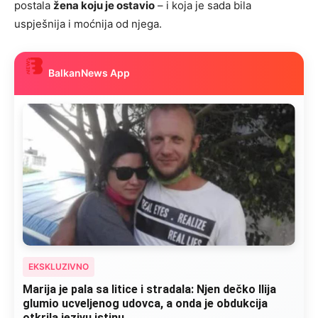
postala
žena koju je ostavio
– i koja je sada bila
uspješnija i moćnija od njega.
BalkanNews App
EKSKLUZIVNO
Marija je pala sa litice i stradala: Njen dečko Ilija
glumio ucveljenog udovca, a onda je obdukcija
otkrila jezivu istinu