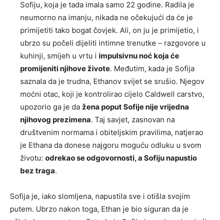
Sofiju, koja je tada imala samo 22 godine. Radila je
neumorno na imanju, nikada ne očekujući da će je
primijetiti tako bogat čovjek. Ali, on ju je primijetio, i
ubrzo su počeli dijeliti intimne trenutke – razgovore u
kuhinji, smijeh u vrtu i
impulsivnu noć koja će
promijeniti njihove živote
. Međutim, kada je Sofija
saznala da je trudna, Ethanov svijet se srušio. Njegov
moćni otac, koji je kontrolirao cijelo Caldwell carstvo,
upozorio ga je da
žena poput Sofije nije vrijedna
njihovog prezimena
. Taj savjet, zasnovan na
društvenim normama i obiteljskim pravilima, natjerao
je Ethana da donese najgoru moguću odluku u svom
životu:
odrekao se odgovornosti, a Sofiju napustio
bez traga
.
Sofija je, iako slomljena, napustila sve i otišla svojim
putem. Ubrzo nakon toga, Ethan je bio siguran da je