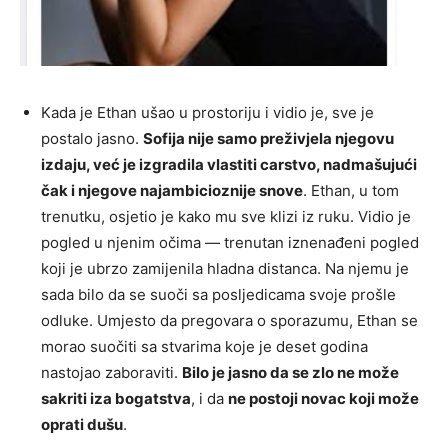
Kada je Ethan ušao u prostoriju i vidio je, sve je
postalo jasno.
Sofija nije samo preživjela njegovu
izdaju, već je izgradila vlastiti carstvo, nadmašujući
čak i njegove najambicioznije snove
. Ethan, u tom
trenutku, osjetio je kako mu sve klizi iz ruku. Vidio je
pogled u njenim očima — trenutan iznenađeni pogled
koji je ubrzo zamijenila hladna distanca. Na njemu je
sada bilo da se suoči sa posljedicama svoje prošle
odluke. Umjesto da pregovara o sporazumu, Ethan se
morao suočiti sa stvarima koje je deset godina
nastojao zaboraviti.
Bilo je jasno da se zlo ne može
sakriti iza bogatstva
, i da
ne postoji novac koji može
oprati dušu
.