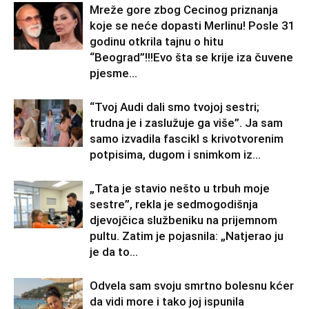
Mreže gore zbog Cecinog priznanja
koje se neće dopasti Merlinu! Posle 31
godinu otkrila tajnu o hitu
“Beograd”!!!Evo šta se krije iza čuvene
pjesme...
“Tvoj Audi dali smo tvojoj sestri;
trudna je i zaslužuje ga više”. Ja sam
samo izvadila fascikl s krivotvorenim
potpisima, dugom i snimkom iz...
„Tata je stavio nešto u trbuh moje
sestre”, rekla je sedmogodišnja
djevojčica službeniku na prijemnom
pultu. Zatim je pojasnila: „Natjerao ju
je da to...
Odvela sam svoju smrtno bolesnu kćer
da vidi more i tako joj ispunila