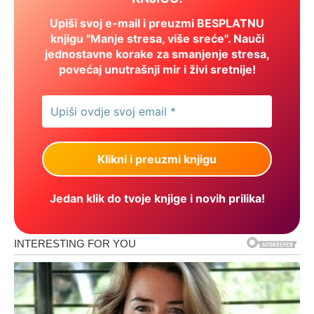
Upiši svoj e-mail i preuzmi BESPLATNU
knjigu "Manje stresa, više sreće". Nauči
jednostavne korake za smanjenje stresa,
povećaj unutrašnji mir i živi sretnije!
Jedan klik do tvoje knjige i novih prilika!