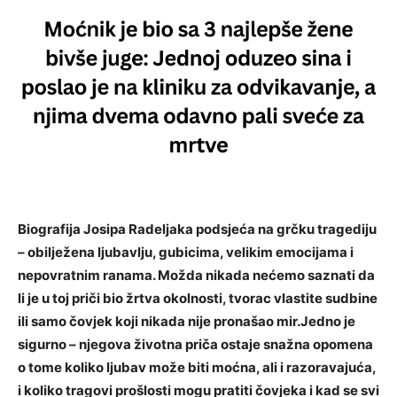
Biografija Josipa Radeljaka podsjeća na grčku tragediju
– obilježena ljubavlju, gubicima, velikim emocijama i
nepovratnim ranama. Možda nikada nećemo saznati da
li je u toj priči bio žrtva okolnosti, tvorac vlastite sudbine
ili samo čovjek koji nikada nije pronašao mir.Jedno je
sigurno – njegova životna priča ostaje snažna opomena
o tome koliko ljubav može biti moćna, ali i razoravajuća,
i koliko tragovi prošlosti mogu pratiti čovjeka i kad se svi