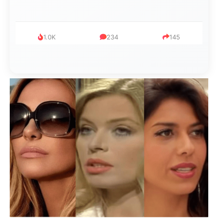
1.0K
234
145