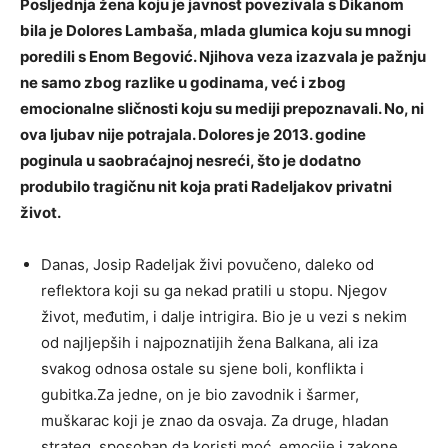
Posljednja žena koju je javnost povezivala s Dikanom
bila je Dolores Lambaša, mlada glumica koju su mnogi
poredili s Enom Begović. Njihova veza izazvala je pažnju
ne samo zbog razlike u godinama, već i zbog
emocionalne sličnosti koju su mediji prepoznavali. No, ni
ova ljubav nije potrajala. Dolores je 2013. godine
poginula u saobraćajnoj nesreći, što je dodatno
produbilo tragičnu nit koja prati Radeljakov privatni
život.
Danas, Josip Radeljak živi povučeno, daleko od
reflektora koji su ga nekad pratili u stopu. Njegov
život, međutim, i dalje intrigira. Bio je u vezi s nekim
od najljepših i najpoznatijih žena Balkana, ali iza
svakog odnosa ostale su sjene boli, konflikta i
gubitka.Za jedne, on je bio zavodnik i šarmer,
muškarac koji je znao da osvaja. Za druge, hladan
strateg, sposoban da koristi moć, emocije i zakone