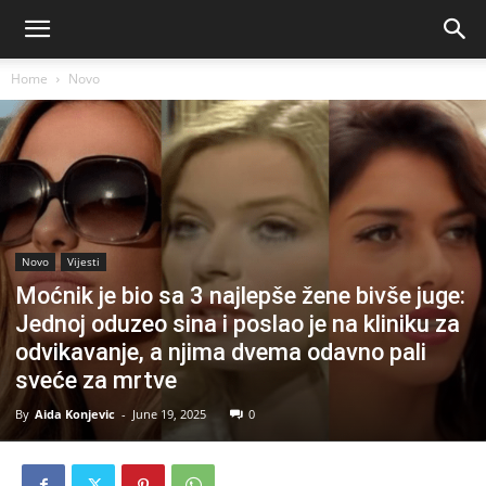
Home
Novo
Novo
Vijesti
Moćnik je bio sa 3 najlepše žene bivše juge:
Jednoj oduzeo sina i poslao je na kliniku za
odvikavanje, a njima dvema odavno pali
sveće za mrtve
By
Aida Konjevic
-
June 19, 2025
0