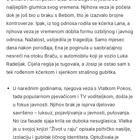
najljepših glumica svog vremena. Njihova veza je počela
dok je još bio u braku s Bebom, što je izazvalo brojne
kontroverze. Ipak, iz tog odnosa rodila se kćerka Lana, a
njihova veza je vremenom dobila formu ozbiljnog i javnog
odnosa. Nažalost, uslijedila je tragedija. Samo mjesec
dana nakon porođaja, Ena je poginula u saobraćajnoj
nesreći na otoku Braču, u automobilu koji je vozio Lukа
Radeljak. Cijela regija je tugovala, a Josip je ostao sam s
tek rođenom kćerkom i sjenkom strašnog gubitka.
U narednim godinama, njegova veza s Vlatkom Pokos,
tada popularnom pjevačicom i TV voditeljkom, došla je
u fokus javnosti. Njihov brak je isprva djelovao
savršeno – luksuz, pojavljivanja u javnosti, putovanja.
No iza fasade sjaja krila se duboka nesuglasica. Vlatka
je u svojoj knjizi “Život u raju” opisala psihičko nasilje,
izolaciju i gubitak ličnog identiteta. Optuživala je