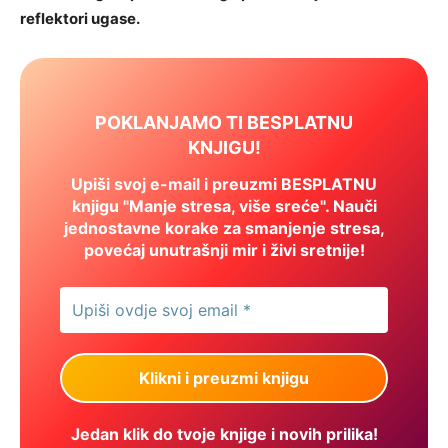
reflektori ugase.
POKLANJAMO TI BESPLATNU
KNJIGU!
Upiši svoj e-mail i preuzmi BESPLATNU
knjigu "Manje stresa, više sreće". Nauči
jednostavne korake za smanjenje stresa,
povećaj unutrašnji mir i živi sretnije!
Jedan klik do tvoje knjige i novih prilika!