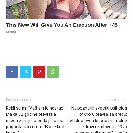
Previous article
Next article
Rekli su mi “Vaš sin je nestao”:
Najpoznatiji svetski psiholog
Majka 32 godine prevrtala
otkrio 6 pravila za sreću:
nebo i zemlju, a onda je istina
Sledite ovo i bićete mentalno
pogodila kao grom “Bio je kod
zdravi i zadovoljni “Ovo
kuće…”
stvarno radi posao” – kažu