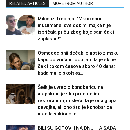
RELATED ARTICLES
MORE FROM AUTHOR
Miloš iz Trebinja: “Mrzio sam
muslimane, sve dok mi majka nije
ispričala priču zbog koje sam čak i
zaplakao!”
Osmogodišnji dečak je nosio zimsku
kapu po vrućini i odbijao da je skine
čak i tokom časova skoro 40 dana:
kada mu je školska...
Šeik je uvredio konobaricu na
arapskom jeziku pred celim
restoranom, misleći da je ona glupa
devojka, ali ono što je konobarica
uradila šokiralo je...
BILI SU GOTOVI I NA DNU – A SADA