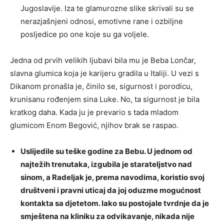
Jugoslavije. Iza te glamurozne slike skrivali su se
nerazjašnjeni odnosi, emotivne rane i ozbiljne
posljedice po one koje su ga voljele.
Jedna od prvih velikih ljubavi bila mu je Beba Lončar,
slavna glumica koja je karijeru gradila u Italiji. U vezi s
Dikanom pronašla je, činilo se, sigurnost i porodicu,
krunisanu rođenjem sina Luke. No, ta sigurnost je bila
kratkog daha. Kada ju je prevario s tada mladom
glumicom Enom Begović, njihov brak se raspao.
Uslijedile su teške godine za Bebu. U jednom od
najtežih trenutaka, izgubila je starateljstvo nad
sinom, a Radeljak je, prema navodima, koristio svoj
društveni i pravni uticaj da joj oduzme mogućnost
kontakta sa djetetom. Iako su postojale tvrdnje da je
smještena na kliniku za odvikavanje, nikada nije