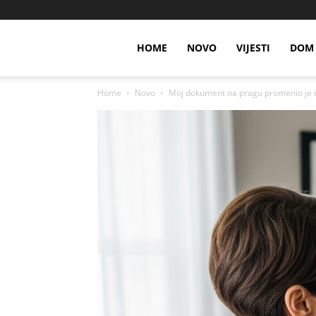
HOME
NOVO
VIJESTI
DOM 
Home
Novo
Moj dokument na pragu promenio je 