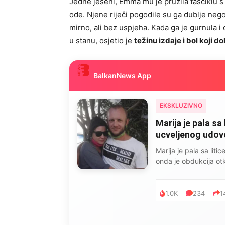
Jedne jeseni, Emma mu je pružila fasciklu s 
ode. Njene riječi pogodile su ga dublje nego
mirno, ali bez uspjeha. Kada ga je gurnula i
u stanu, osjetio je
težinu izdaje i bol koji d
BalkanNews App
EKSKLUZIVNO
Marija je pala sa 
ucveljenog udovca
Marija je pala sa liti
onda je obdukcija otkr
1.0K
234
1