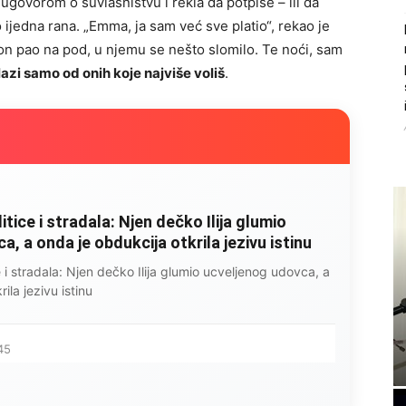
ugovorom o suvlasništvu i rekla da potpiše – ili da
 ijedna rana. „Emma, ja sam već sve platio“, rekao je
 on pao na pod, u njemu se nešto slomilo. Te noći, sam
olazi samo od onih koje najviše voliš
.
litice i stradala: Njen dečko Ilija glumio
, a onda je obdukcija otkrila jezivu istinu
ce i stradala: Njen dečko Ilija glumio ucveljenog udovca, a
ila jezivu istinu
45