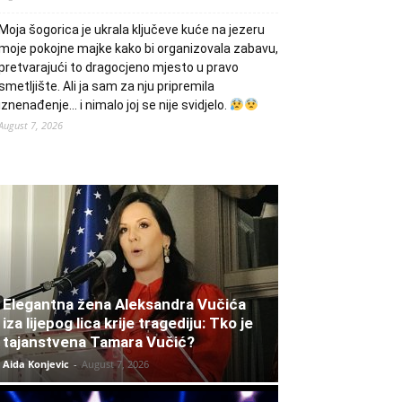
Moja šogorica je ukrala ključeve kuće na jezeru
moje pokojne majke kako bi organizovala zabavu,
pretvarajući to dragocjeno mjesto u pravo
smetljište. Ali ja sam za nju pripremila
iznenađenje… i nimalo joj se nije svidjelo.
August 7, 2026
Elegantna žena Aleksandra Vučića
iza lijepog lica krije tragediju: Tko je
tajanstvena Tamara Vučić?
Aida Konjevic
-
August 7, 2026