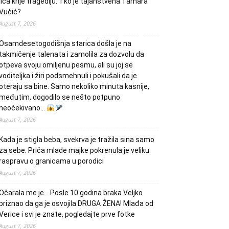
lica krije tragediju: Tko je tajanstvena Tamara
Vučić?
August 7, 2026
Osamdesetogodišnja starica došla je na
takmičenje talenata i zamolila za dozvolu da
otpeva svoju omiljenu pesmu, ali su joj se
voditeljka i žiri podsmehnuli i pokušali da je
oteraju sa bine. Samo nekoliko minuta kasnije,
međutim, dogodilo se nešto potpuno
neočekivano…
August 7, 2026
Kada je stigla beba, svekrva je tražila sina samo
za sebe: Priča mlade majke pokrenula je veliku
raspravu o granicama u porodici
August 7, 2026
Očarala me je… Posle 10 godina braka Veljko
priznao da ga je osvojila DRUGA ŽENA! Mlađa od
Verice i svi je znate, pogledajte prve fotke
August 7, 2026