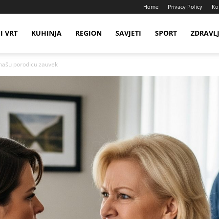
Home
Privacy Policy
Ko
I VRT
KUHINJA
REGION
SAVJETI
SPORT
ZDRAVL
našu porodicu zauvek