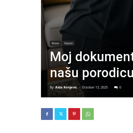
Novo
Vijesti
Moj dokument
našu porodic
By
Aida Konjevic
-
October 13, 2025
0