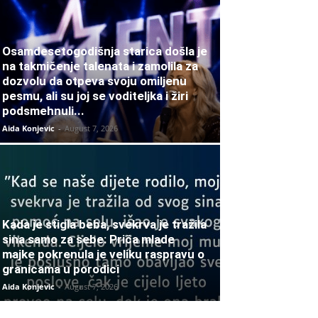
Osamdesetogodišnja starica došla je
na takmičenje talenata i zamolila za
dozvolu da otpeva svoju omiljenu
pesmu, ali su joj se voditeljka i žiri
podsmehnuli...
Aida Konjevic
-
August 7, 2026
Kada je stigla beba, svekrva je tražila
sina samo za sebe: Priča mlade
majke pokrenula je veliku raspravu o
granicama u porodici
Aida Konjevic
-
August 7, 2026