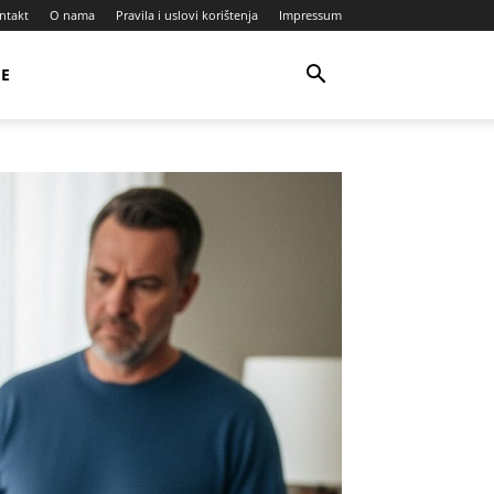
ntakt
O nama
Pravila i uslovi korištenja
Impressum
JE