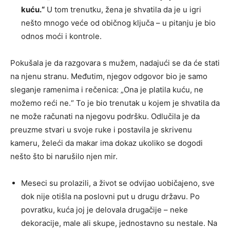
kuću.“
U tom trenutku, žena je shvatila da je u igri
nešto mnogo veće od običnog ključa – u pitanju je bio
odnos moći i kontrole.
Pokušala je da razgovara s mužem, nadajući se da će stati
na njenu stranu. Međutim, njegov odgovor bio je samo
sleganje ramenima i rečenica: „Ona je platila kuću, ne
možemo reći ne.“ To je bio trenutak u kojem je shvatila da
ne može računati na njegovu podršku. Odlučila je da
preuzme stvari u svoje ruke i postavila je skrivenu
kameru, želeći da makar ima dokaz ukoliko se dogodi
nešto što bi narušilo njen mir.
Meseci su prolazili, a život se odvijao uobičajeno, sve
dok nije otišla na poslovni put u drugu državu. Po
povratku, kuća joj je delovala drugačije – neke
dekoracije, male ali skupe, jednostavno su nestale. Na