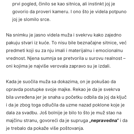
prvi pogled, činilo se kao sitnica, ali instinkt joj je
govorio da proveri kameru. I ono što je videla potpuno
joj je slomilo srce.
Na snimku je jasno videla muža i svekrvu kako zajedno
pakuju stvari iz kuće. To nisu bile beznačajne sitnice, već
predmeti koji su za nju imali i materijalnu i emocionalnu
vrednost. Njena sumnja se pretvorila u surovu realnost –
oni kojima je najviše verovala zapravo su je izdali.
Kada je suočila muža sa dokazima, on je pokušao da
opravda postupke svoje majke. Rekao je da je svekrva
bila uvređena jer je snaha u početku odbila da joj da ključ
i da je zbog toga odlučila da uzme nazad poklone koje je
dala za svadbu. Još bolnije je bilo to što je muž stao na
majčinu stranu, govoreći da je supruga
„nepravedna“
i da
je trebalo da pokaže više poštovanja.