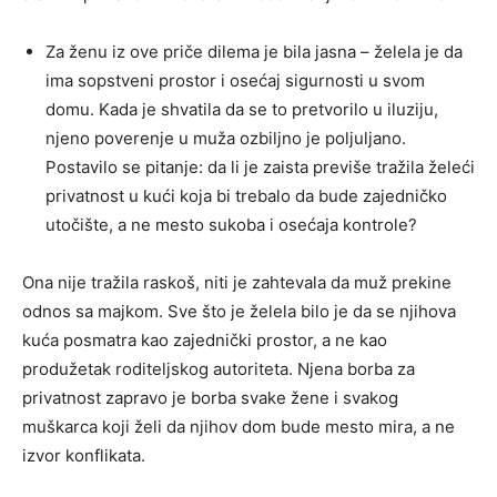
Za ženu iz ove priče dilema je bila jasna – želela je da
ima sopstveni prostor i osećaj sigurnosti u svom
domu. Kada je shvatila da se to pretvorilo u iluziju,
njeno poverenje u muža ozbiljno je poljuljano.
Postavilo se pitanje: da li je zaista previše tražila želeći
privatnost u kući koja bi trebalo da bude zajedničko
utočište, a ne mesto sukoba i osećaja kontrole?
Ona nije tražila raskoš, niti je zahtevala da muž prekine
odnos sa majkom. Sve što je želela bilo je da se njihova
kuća posmatra kao zajednički prostor, a ne kao
produžetak roditeljskog autoriteta. Njena borba za
privatnost zapravo je borba svake žene i svakog
muškarca koji želi da njihov dom bude mesto mira, a ne
izvor konflikata.