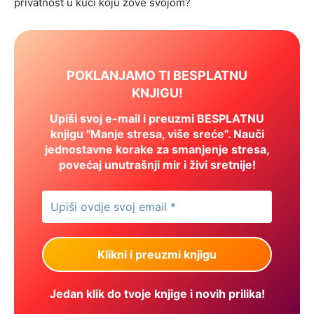
privatnost u kući koju zove svojom?
POKLANJAMO TI BESPLATNU
KNJIGU!
Upiši svoj e-mail i preuzmi BESPLATNU
knjigu "Manje stresa, više sreće". Nauči
jednostavne korake za smanjenje stresa,
povećaj unutrašnji mir i živi sretnije!
Jedan klik do tvoje knjige i novih prilika!