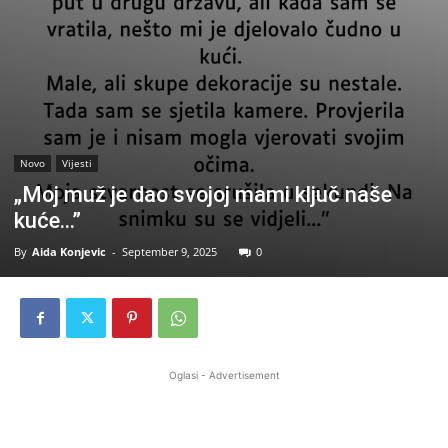
Novo
Vijesti
„Moj muž je dao svojoj mami ključ naše
kuće…”
By
Aida Konjevic
-
September 9, 2025
0
Oglasi - Advertisement