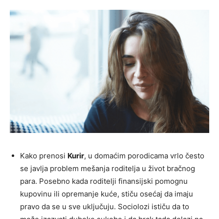
Kako prenosi
Kurir
, u domaćim porodicama vrlo često
se javlja problem mešanja roditelja u život bračnog
para. Posebno kada roditelji finansijski pomognu
kupovinu ili opremanje kuće, stiču osećaj da imaju
pravo da se u sve uključuju. Sociolozi ističu da to