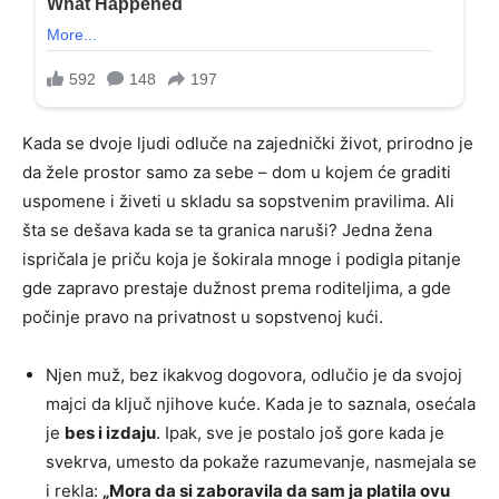
Kada se dvoje ljudi odluče na zajednički život, prirodno je
da žele prostor samo za sebe – dom u kojem će graditi
uspomene i živeti u skladu sa sopstvenim pravilima. Ali
šta se dešava kada se ta granica naruši? Jedna žena
ispričala je priču koja je šokirala mnoge i podigla pitanje
gde zapravo prestaje dužnost prema roditeljima, a gde
počinje pravo na privatnost u sopstvenoj kući.
Njen muž, bez ikakvog dogovora, odlučio je da svojoj
majci da ključ njihove kuće. Kada je to saznala, osećala
je
bes i izdaju
. Ipak, sve je postalo još gore kada je
svekrva, umesto da pokaže razumevanje, nasmejala se
i rekla:
„Mora da si zaboravila da sam ja platila ovu