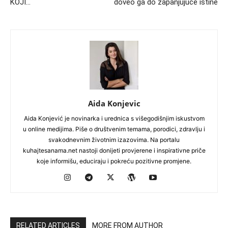
KOJI…
doveo ga do zapanjujuće istine
Aida Konjevic
Aida Konjević je novinarka i urednica s višegodišnjim iskustvom
u online medijima. Piše o društvenim temama, porodici, zdravlju i
svakodnevnim životnim izazovima. Na portalu
kuhajtesanama.net nastoji donijeti provjerene i inspirativne priče
koje informišu, educiraju i pokreću pozitivne promjene.
RELATED ARTICLES
MORE FROM AUTHOR