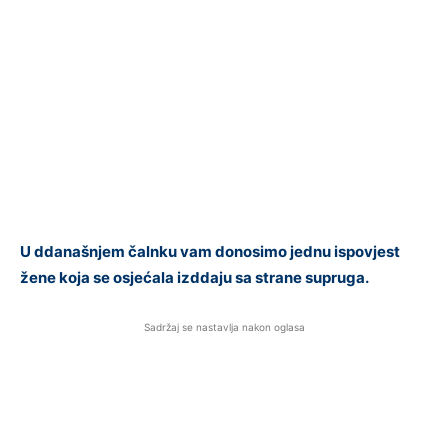
U ddanašnjem čalnku vam donosimo jednu ispovjest
žene koja se osjećala izddaju sa strane supruga.
Sadržaj se nastavlja nakon oglasa