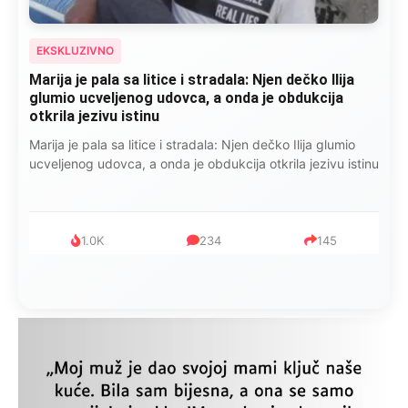
EKSKLUZIVNO
Marija je pala sa litice i stradala: Njen dečko Ilija
glumio ucveljenog udovca, a onda je obdukcija
otkrila jezivu istinu
Marija je pala sa litice i stradala: Njen dečko Ilija glumio
ucveljenog udovca, a onda je obdukcija otkrila jezivu istinu
1.0K
234
145