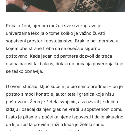
Priča o ženi, njenom mužu i svekrvi zapravo je
univerzalna lekcija o tome koliko je važno čuvati
sopstveni prostor i dostojanstvo. Brak je partnerstvo u
kojem obe strane treba da se osećaju sigurno i
poštovano. Kada jedan od partnera dozvoli da treća
osoba naruši taj balans, dolazi do pucanja poverenja koje
se teško obnavlja.
U ovom slučaju, ključ kuće nije bio samo predmet – on je
postao simbol kontrole, autoriteta i granica koje nisu
poštovane. Žena je želela svoj mir, a zauzvrat je dobila
izdaju i osećaj da njen glas ne vredi u sopstvenom domu.
I zato je pitanje s početka njene ispovesti i dalje aktuelno:
da li je zaista previše tražila kada je želela samo