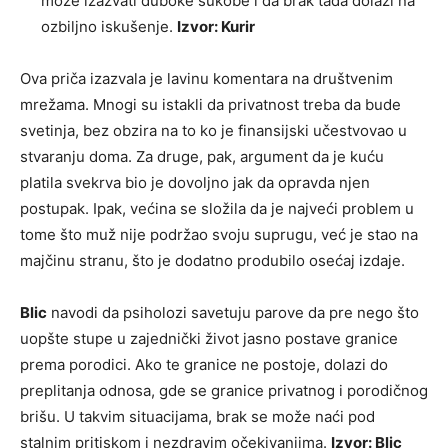
može izazvati duboke sukobe i da brak tada dolazi na
ozbiljno iskušenje.
Izvor: Kurir
Ova priča izazvala je lavinu komentara na društvenim
mrežama. Mnogi su istakli da privatnost treba da bude
svetinja, bez obzira na to ko je finansijski učestvovao u
stvaranju doma. Za druge, pak, argument da je kuću
platila svekrva bio je dovoljno jak da opravda njen
postupak. Ipak, većina se složila da je najveći problem u
tome što muž nije podržao svoju suprugu, već je stao na
majčinu stranu, što je dodatno produbilo osećaj izdaje.
Blic
navodi da psiholozi savetuju parove da pre nego što
uopšte stupe u zajednički život jasno postave granice
prema porodici. Ako te granice ne postoje, dolazi do
preplitanja odnosa, gde se granice privatnog i porodičnog
brišu. U takvim situacijama, brak se može naći pod
stalnim pritiskom i nezdravim očekivanjima.
Izvor: Blic