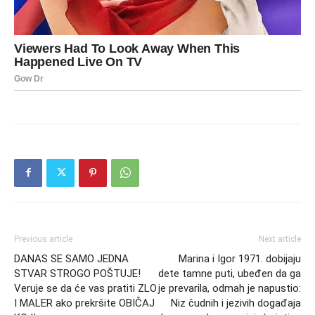
Previous article
Next article
DANAS SE SAMO JEDNA
Marina i Igor 1971. dobijaju
STVAR STROGO POŠTUJE!
dete tamne puti, ubeđen da ga
Veruje se da će vas pratiti ZLO
je prevarila, odmah je napustio:
I MALER ako prekršite OBIČAJ
Niz čudnih i jezivih događaja