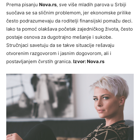
Prema pisanju
Nova.rs
, sve više mladih parova u Srbiji
suočava se sa sličnim problemom, jer ekonomske prilike
često podrazumevaju da roditelji finansijski pomažu deci.
Iako ta pomoć olakšava početak zajedničkog života, često
postaje osnova za dugotrajno mešanje i sukobe.
Stručnjaci savetuju da se takve situacije rešavaju
otvorenim razgovorom i jasnim dogovorom, ali i
postavljanjem čvrstih granica.
Izvor: Nova.rs