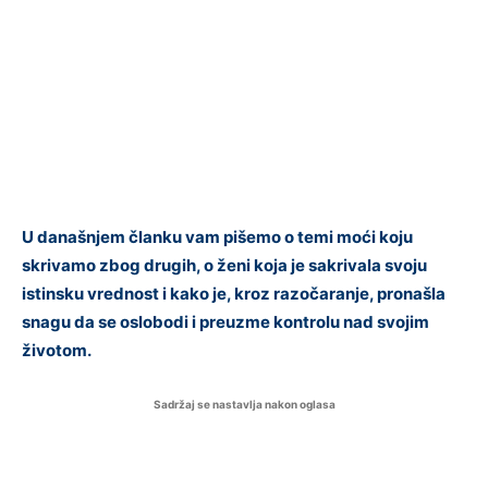
U današnjem članku vam pišemo o temi moći koju
skrivamo zbog drugih, o ženi koja je sakrivala svoju
istinsku vrednost i kako je, kroz razočaranje, pronašla
snagu da se oslobodi i preuzme kontrolu nad svojim
životom.
Sadržaj se nastavlja nakon oglasa