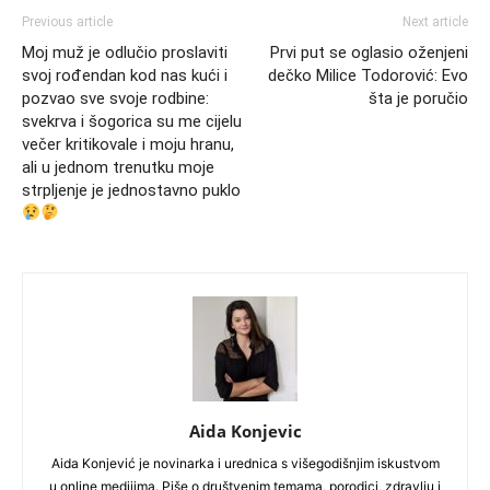
Previous article
Next article
Moj muž je odlučio proslaviti
Prvi put se oglasio oženjeni
svoj rođendan kod nas kući i
dečko Milice Todorović: Evo
pozvao sve svoje rodbine:
šta je poručio
svekrva i šogorica su me cijelu
večer kritikovale i moju hranu,
ali u jednom trenutku moje
strpljenje je jednostavno puklo
Aida Konjevic
Aida Konjević je novinarka i urednica s višegodišnjim iskustvom
u online medijima. Piše o društvenim temama, porodici, zdravlju i