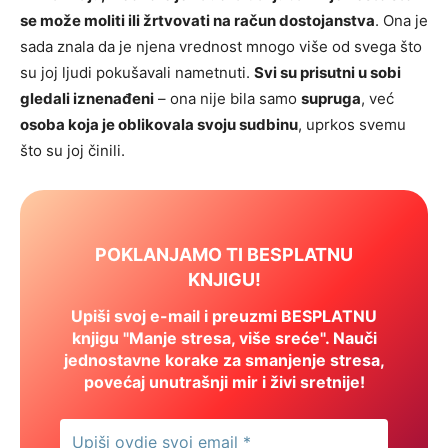
se može moliti ili žrtvovati na račun dostojanstva
. Ona je
sada znala da je njena vrednost mnogo više od svega što
su joj ljudi pokušavali nametnuti.
Svi su prisutni u sobi
gledali iznenađeni
– ona nije bila samo
supruga
, već
osoba koja je oblikovala svoju sudbinu
, uprkos svemu
što su joj činili.
POKLANJAMO TI BESPLATNU
KNJIGU!
Upiši svoj e-mail i preuzmi BESPLATNU
knjigu "Manje stresa, više sreće". Nauči
jednostavne korake za smanjenje stresa,
povećaj unutrašnji mir i živi sretnije!