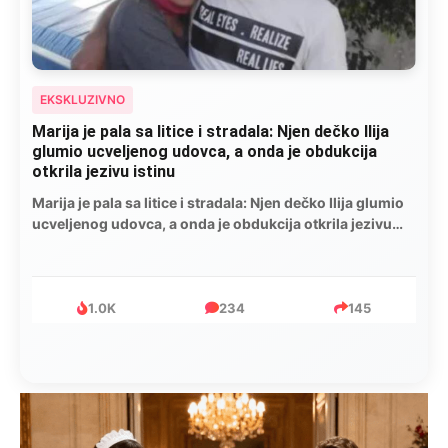
EKSKLUZIVNO
Marija je pala sa litice i stradala: Njen dečko Ilija
glumio ucveljenog udovca, a onda je obdukcija
otkrila jezivu istinu
Marija je pala sa litice i stradala: Njen dečko Ilija glumio
ucveljenog udovca, a onda je obdukcija otkrila jezivu
istinu
1.0K
234
145