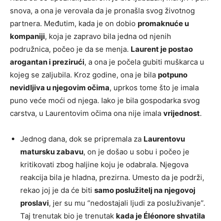
snova, a ona je verovala da je pronašla svog životnog
partnera. Međutim, kada je on dobio
promaknuće u
kompaniji
, koja je zapravo bila jedna od njenih
podružnica, počeo je da se menja.
Laurent je postao
arogantan i prezirući
, a ona je počela gubiti muškarca u
kojeg se zaljubila. Kroz godine, ona je bila
potpuno
nevidljiva u njegovim očima
, uprkos tome što je imala
puno veće moći od njega. Iako je bila gospodarka svog
carstva, u Laurentovim očima ona nije imala
vrijednost
.
Jednog dana, dok se pripremala za
Laurentovu
matursku zabavu
, on je došao u sobu i počeo je
kritikovati zbog haljine koju je odabrala. Njegova
reakcija bila je hladna, prezirna. Umesto da je podrži,
rekao joj je da će biti
samo poslužitelj na njegovoj
proslavi
, jer su mu “nedostajali ljudi za posluživanje”.
Taj trenutak bio je trenutak
kada je Éléonore shvatila