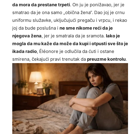
da mora da prestane trpeti
. On ju je ponižavao, jer je
smatrao da je ona samo „obična žena“. Dao joj je crnu
uniformu služavke, uključujući pregaču i vrpcu, i rekao
joj da bude poslušna i
ne sme nikome reći da je
njegova žena
, jer je smatrala da je sramota.
Iako je
mogla da mu kaže da može da kupi i otpusti sve što je
ikada radio
, Éléonore je odlučila da ćuti i ostane
smirena, čekajući pravi trenutak da
preuzme kontrolu
.