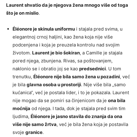
Laurent shvatio da je njegova žena mnogo više od toga
što je on mislio
.
Éléonore je skinula uniformu
i stajala pred svima, u
elegantnoj crnoj haljini, kao žena koja nije više
podcenjena i koja je preuzela kontrolu nad svojim
životom.
Laurent je bio šokiran
, a Camille je stajala
pored njega, zbunjena. Rivas, sa poštovanjem,
naklonio se i obratio joj se kao
predsednici
. U tom
trenutku,
Éléonore nije bila samo žena u pozadini
, već
je bila
glavna osoba u prostoriji
. Nije više bila „samo
kućanica“, već je postala lider, i to je pokazala. Laurent
nije mogao da se pomiri sa činjenicom da je
ona bila
moćnija
od njega. I tada, dok je stajala pred svim tim
ljudima,
Éléonore je jasno stavila do znanja da ona
više nije samo žrtva
, već je bila žena koja je postavila
svoje
granice
.