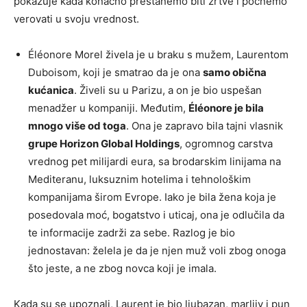
pokazuje kada konačno prestanemo biti žrtve i počnemo
verovati u svoju vrednost.
Éléonore Morel živela je u braku s mužem, Laurentom
Duboisom, koji je smatrao da je ona
samo obična
kućanica
. Živeli su u Parizu, a on je bio uspešan
menadžer u kompaniji. Međutim,
Éléonore je bila
mnogo više od toga
. Ona je zapravo bila tajni vlasnik
grupe Horizon Global Holdings
, ogromnog carstva
vrednog pet milijardi eura, sa brodarskim linijama na
Mediteranu, luksuznim hotelima i tehnološkim
kompanijama širom Evrope. Iako je bila žena koja je
posedovala moć, bogatstvo i uticaj, ona je odlučila da
te informacije zadrži za sebe. Razlog je bio
jednostavan: želela je da je njen muž voli zbog onoga
što jeste, a ne zbog novca koji je imala.
Kada su se upoznali, Laurent je bio ljubazan, marljiv i pun