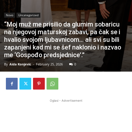
Novo
Uncategorized
“Moj muž me prisilio da glumim sobaricu
na njegovoj maturskoj zabavi, pa čak se i
hvalio svojom ljubavnicom… ali svi su bili
zapanjeni kad mi se šef naklonio i nazvao
me ‘Gospođo predsjednice’.”
By
Aida Konjevic
-
February 25, 2026
0
Oglasi - Advertisement