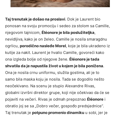
Taj trenutak je došao na proslavi
. Dok je Laurent bio
ponosan na svoju promociju i sedeo za stolom sa Camille,
njegovom tajnicom,
Éléonore je bila poslužiteljka
,
nevidljiva, kako je on želeo. Camille je nosila smaragdnu
ogrlicu,
porodično nasleđe Morel
, koje je bila ukradeno iz
kutije za nakit. Laurent je hvalio Camille, govoreći kako
ona izgleda bolje od njegove žene.
Éléonore je tada
shvatila da je napustila život u kojem je bila ponižena
.
Ona je nosila crnu uniformu, služila gostima, ali je to
samo bila maska koju je nosila. Tada se dogodilo nešto
neočekivano. Na scenu je stupio Alexandre Rivas,
globalni izvršni direktor grupe, koji nije očekivao da će se
pojaviti na večeri. Rivas je odmah prepoznao
Éléonore
i
obratio joj se sa „Dobro večer, gospođo predsjednice“.
Taj trenutak je
potpuno promenio dinamiku
u sobi, jer je