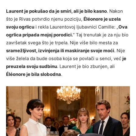
Laurent je pokušao da je smiri, ali je bilo kasno
. Nakon
što je Rivas potvrdio njenu poziciju,
Éléonore je uzela
svoju ogrlicu
i rekla Laurentovoj ljubavnici Camille: „
Ova
ogrlica pripada mojoj porodici.
“ Taj trenutak je za nju bio
završetak svega što je trpela. Nije više bilo mesta za
sramežljivost, izvinjenja ili maskiranje svoje moći
. Nije
više želela da bude osoba koja se povlači u senci, već
je
preuzela svoju sudbinu
. Laurent je bio zbunjen, ali
Éléonore je bila slobodna
.