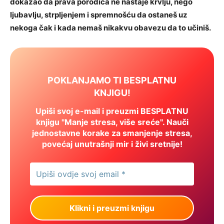
dokazao da prava porodica ne nastaje krvlju, nego
ljubavlju, strpljenjem i spremnošću da ostaneš uz
nekoga čak i kada nemaš nikakvu obavezu da to učiniš.
POKLANJAMO TI BESPLATNU
KNJIGU!
Upiši svoj e-mail i preuzmi BESPLATNU
knjigu "Manje stresa, više sreće". Nauči
jednostavne korake za smanjenje stresa,
povećaj unutrašnji mir i živi sretnije!