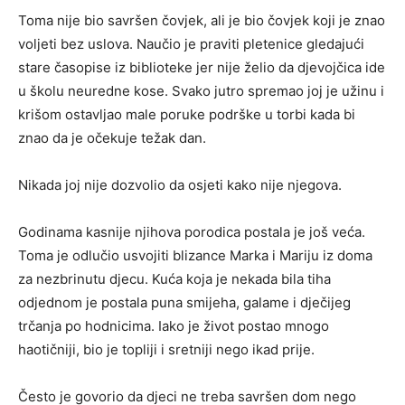
Toma nije bio savršen čovjek, ali je bio čovjek koji je znao
voljeti bez uslova. Naučio je praviti pletenice gledajući
stare časopise iz biblioteke jer nije želio da djevojčica ide
u školu neuredne kose. Svako jutro spremao joj je užinu i
krišom ostavljao male poruke podrške u torbi kada bi
znao da je očekuje težak dan.
Nikada joj nije dozvolio da osjeti kako nije njegova.
Godinama kasnije njihova porodica postala je još veća.
Toma je odlučio usvojiti blizance Marka i Mariju iz doma
za nezbrinutu djecu. Kuća koja je nekada bila tiha
odjednom je postala puna smijeha, galame i dječijeg
trčanja po hodnicima. Iako je život postao mnogo
haotičniji, bio je topliji i sretniji nego ikad prije.
Često je govorio da djeci ne treba savršen dom nego