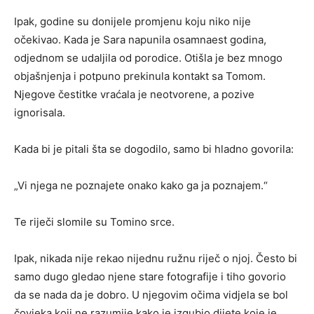
Ipak, godine su donijele promjenu koju niko nije
očekivao. Kada je Sara napunila osamnaest godina,
odjednom se udaljila od porodice. Otišla je bez mnogo
objašnjenja i potpuno prekinula kontakt sa Tomom.
Njegove čestitke vraćala je neotvorene, a pozive
ignorisala.
Kada bi je pitali šta se dogodilo, samo bi hladno govorila:
„Vi njega ne poznajete onako kako ga ja poznajem.“
Te riječi slomile su Tomino srce.
Ipak, nikada nije rekao nijednu ružnu riječ o njoj. Često bi
samo dugo gledao njene stare fotografije i tiho govorio
da se nada da je dobro. U njegovim očima vidjela se bol
čovjeka koji ne razumije kako je izgubio dijete koje je