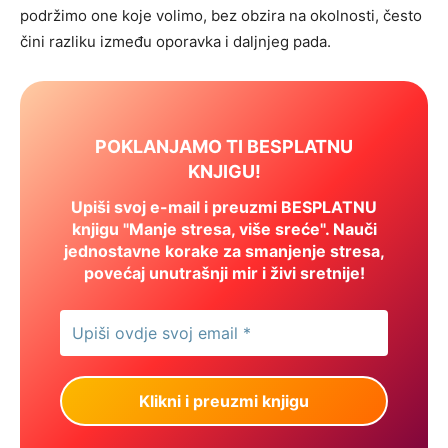
podržimo one koje volimo, bez obzira na okolnosti, često
čini razliku između oporavka i daljnjeg pada.
POKLANJAMO TI BESPLATNU
KNJIGU!
Upiši svoj e-mail i preuzmi BESPLATNU
knjigu "Manje stresa, više sreće". Nauči
jednostavne korake za smanjenje stresa,
povećaj unutrašnji mir i živi sretnije!