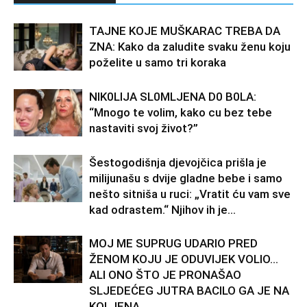
TAJNE KOJE MUŠKARAC TREBA DA
ZNA: Kako da zaludite svaku ženu koju
poželite u samo tri koraka
NlK0LlJA SL0MLJENA D0 B0LA:
“Mnogo te volim, kako cu bez tebe
nastaviti svoj život?”
Šestogodišnja djevojčica prišla je
milijunašu s dvije gladne bebe i samo
nešto sitniša u ruci: „Vratit ću vam sve
kad odrastem.“ Njihov ih je...
MOJ ME SUPRUG UDARIO PRED
ŽENOM KOJU JE ODUVIJEK VOLIO…
ALI ONO ŠTO JE PRONAŠAO
SLJEDEĆEG JUTRA BACILO GA JE NA
KOLJENA