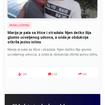
EKSKLUZIVNO
Marija je pala sa litice i stradala: Njen dečko Ilija
glumio ucveljenog udovca, a onda je obdukcija
otkrila jezivu istinu
Marija je pala sa litice i stradala: Njen dečko Ilija glumio
ucveljenog udovca, a onda je obdukcija otkrila jezivu istinu
1.0K
234
145