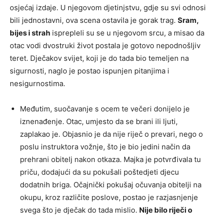
osjećaj izdaje. U njegovom djetinjstvu, gdje su svi odnosi
bili jednostavni, ova scena ostavila je gorak trag.
Sram,
bijes i strah
isprepleli su se u njegovom srcu, a misao da
otac vodi dvostruki život postala je gotovo nepodnošljiv
teret. Dječakov svijet, koji je do tada bio temeljen na
sigurnosti, naglo je postao ispunjen pitanjima i
nesigurnostima.
Međutim, suočavanje s ocem te večeri donijelo je
iznenađenje. Otac, umjesto da se brani ili ljuti,
zaplakao je. Objasnio je da nije riječ o prevari, nego o
poslu instruktora vožnje, što je bio jedini način da
prehrani obitelj nakon otkaza. Majka je potvrđivala tu
priču, dodajući da su pokušali poštedjeti djecu
dodatnih briga. Očajnički pokušaj očuvanja obitelji na
okupu, kroz različite poslove, postao je razjasnjenje
svega što je dječak do tada mislio.
Nije bilo riječi o