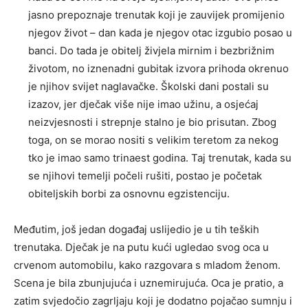
jasno prepoznaje trenutak koji je zauvijek promijenio
njegov život – dan kada je njegov otac izgubio posao u
banci. Do tada je obitelj živjela mirnim i bezbrižnim
životom, no iznenadni gubitak izvora prihoda okrenuo
je njihov svijet naglavačke. Školski dani postali su
izazov, jer dječak više nije imao užinu, a osjećaj
neizvjesnosti i strepnje stalno je bio prisutan. Zbog
toga, on se morao nositi s velikim teretom za nekog
tko je imao samo trinaest godina. Taj trenutak, kada su
se njihovi temelji počeli rušiti, postao je početak
obiteljskih borbi za osnovnu egzistenciju.
Međutim, još jedan događaj uslijedio je u tih teških
trenutaka. Dječak je na putu kući ugledao svog oca u
crvenom automobilu, kako razgovara s mladom ženom.
Scena je bila zbunjujuća i uznemirujuća. Oca je pratio, a
zatim svjedočio zagrljaju koji je dodatno pojačao sumnju i