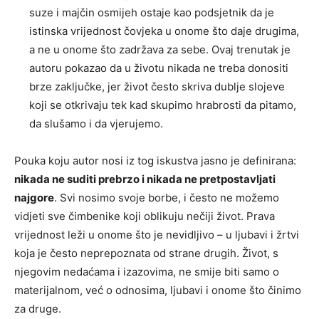
suze i majčin osmijeh ostaje kao podsjetnik da je
istinska vrijednost čovjeka u onome što daje drugima,
a ne u onome što zadržava za sebe. Ovaj trenutak je
autoru pokazao da u životu nikada ne treba donositi
brze zaključke, jer život često skriva dublje slojeve
koji se otkrivaju tek kad skupimo hrabrosti da pitamo,
da slušamo i da vjerujemo.
Pouka koju autor nosi iz tog iskustva jasno je definirana:
nikada ne suditi prebrzo i nikada ne pretpostavljati
najgore
. Svi nosimo svoje borbe, i često ne možemo
vidjeti sve čimbenike koji oblikuju nečiji život. Prava
vrijednost leži u onome što je nevidljivo – u ljubavi i žrtvi
koja je često neprepoznata od strane drugih. Život, s
njegovim nedaćama i izazovima, ne smije biti samo o
materijalnom, već o odnosima, ljubavi i onome što činimo
za druge.