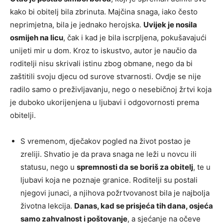
kako bi obitelj bila zbrinuta. Majčina snaga, iako često
neprimjetna, bila je jednako herojska.
Uvijek je nosila
osmijeh na licu
, čak i kad je bila iscrpljena, pokušavajući
unijeti mir u dom. Kroz to iskustvo, autor je naučio da
roditelji nisu skrivali istinu zbog obmane, nego da bi
zaštitili svoju djecu od surove stvarnosti. Ovdje se nije
radilo samo o preživljavanju, nego o nesebičnoj žrtvi koja
je duboko ukorijenjena u ljubavi i odgovornosti prema
obitelji.
S vremenom, dječakov pogled na život postao je
zreliji. Shvatio je da prava snaga ne leži u novcu ili
statusu, nego u
spremnosti da se boriš za obitelj
, te u
ljubavi koja ne poznaje granice. Roditelji su postali
njegovi junaci, a njihova požrtvovanost bila je najbolja
životna lekcija.
Danas, kad se prisjeća tih dana, osjeća
samo zahvalnost i poštovanje
, a sjećanje na očeve