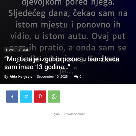
Novo
Vijesti
“Moj tata je izgubio posao u banci kada
sam imao 13 godina…”
By
Aida Konjevic
-
September 10, 2025
0
Oglasi - Advertisement