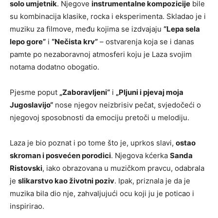
solo umjetnik
. Njegove
instrumentalne kompozicije
bile
su kombinacija klasike, rocka i eksperimenta. Skladao je i
muziku za filmove, među kojima se izdvajaju
“Lepa sela
lepo gore”
i
“Nečista krv”
– ostvarenja koja se i danas
pamte po nezaboravnoj atmosferi koju je Laza svojim
notama dodatno obogatio.
Pjesme poput
„Zaboravljeni“
i
„Pljuni i pjevaj moja
Jugoslavijo“
nose njegov neizbrisiv pečat, svjedočeći o
njegovoj sposobnosti da emociju pretoči u melodiju.
Laza je bio poznat i po tome što je, uprkos slavi,
ostao
skroman i posvećen porodici
. Njegova kćerka
Sanda
Ristovski
, iako obrazovana u muzičkom pravcu, odabrala
je
slikarstvo kao životni poziv
. Ipak, priznala je da je
muzika bila dio nje, zahvaljujući ocu koji ju je poticao i
inspirirao.