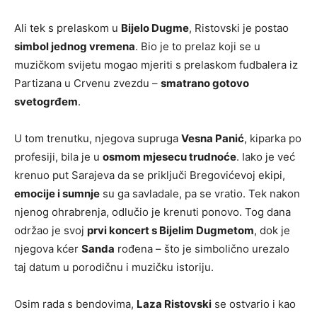
Ali tek s prelaskom u
Bijelo Dugme
, Ristovski je postao
simbol jednog vremena
. Bio je to prelaz koji se u
muzičkom svijetu mogao mjeriti s prelaskom fudbalera iz
Partizana u Crvenu zvezdu –
smatrano gotovo
svetogrđem
.
U tom trenutku, njegova supruga
Vesna Panić
, kiparka po
profesiji, bila je u
osmom mjesecu trudnoće
. Iako je već
krenuo put Sarajeva da se priključi Bregovićevoj ekipi,
emocije i sumnje
su ga savladale, pa se vratio. Tek nakon
njenog ohrabrenja, odlučio je krenuti ponovo. Tog dana
održao je svoj
prvi koncert s Bijelim Dugmetom
, dok je
njegova kćer
Sanda
rođena – što je simbolično urezalo
taj datum u porodičnu i muzičku istoriju.
Osim rada s bendovima,
Laza Ristovski
se ostvario i kao