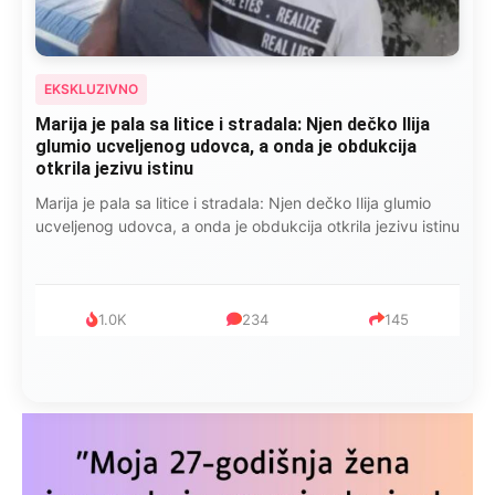
EKSKLUZIVNO
Marija je pala sa litice i stradala: Njen dečko Ilija
glumio ucveljenog udovca, a onda je obdukcija
otkrila jezivu istinu
Marija je pala sa litice i stradala: Njen dečko Ilija glumio
ucveljenog udovca, a onda je obdukcija otkrila jezivu istinu
1.0K
234
145