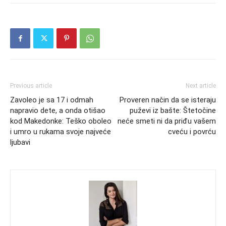
Previous article
Next article
Zavoleo je sa 17 i odmah
Proveren način da se isteraju
napravio dete, a onda otišao
puževi iz bašte: Štetočine
kod Makedonke: Teško oboleo
neće smeti ni da priđu vašem
i umro u rukama svoje najveće
cveću i povrću
ljubavi