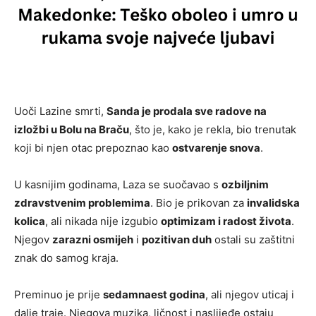
Uoči Lazine smrti,
Sanda je prodala sve radove na
izložbi u Bolu na Braču
, što je, kako je rekla, bio trenutak
koji bi njen otac prepoznao kao
ostvarenje snova
.
U kasnijim godinama, Laza se suočavao s
ozbiljnim
zdravstvenim problemima
. Bio je prikovan za
invalidska
kolica
, ali nikada nije izgubio
optimizam i radost života
.
Njegov
zarazni osmijeh
i
pozitivan duh
ostali su zaštitni
znak do samog kraja.
Preminuo je prije
sedamnaest godina
, ali njegov uticaj i
dalje traje. Njegova muzika, ličnost i naslijeđe ostaju