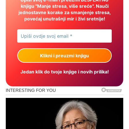
knjigu "Manje stresa, više sreće". Nauči
jednostavne korake za smanjenje stresa,
povećaj unutrašnji mir i živi sretnije!
Jedan klik do tvoje knjige i novih prilika!