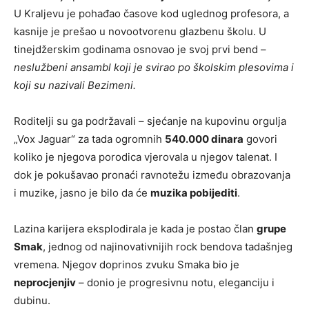
U Kraljevu je pohađao časove kod uglednog profesora, a
kasnije je prešao u novootvorenu glazbenu školu. U
tinejdžerskim godinama osnovao je svoj prvi bend –
neslužbeni ansambl koji je svirao po školskim plesovima i
koji su nazivali Bezimeni.
Roditelji su ga podržavali – sjećanje na kupovinu orgulja
„Vox Jaguar“ za tada ogromnih
540.000 dinara
govori
koliko je njegova porodica vjerovala u njegov talenat. I
dok je pokušavao pronaći ravnotežu između obrazovanja
i muzike, jasno je bilo da će
muzika pobijediti
.
Lazina karijera eksplodirala je kada je postao član
grupe
Smak
, jednog od najinovativnijih rock bendova tadašnjeg
vremena. Njegov doprinos zvuku Smaka bio je
neprocjenjiv
– donio je progresivnu notu, eleganciju i
dubinu.