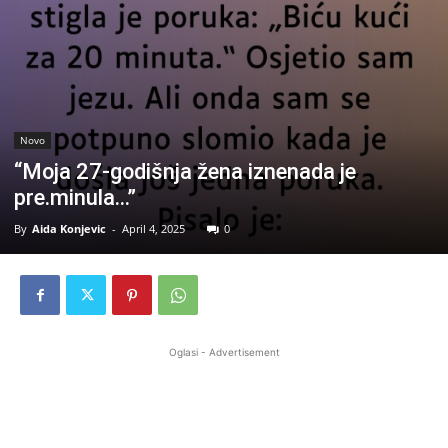
Novo
“Moja 27-godišnja žena iznenada je
pre.minula…”
By
Aida Konjevic
-
April 4, 2025
0
Oglasi - Advertisement