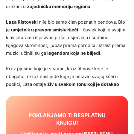
urezani u
zajedničku memoriju regiona
.
Laza Ristovski
nije bio samo član poznatih bendova. Bio
je
umjetnik u pravom smislu riječi
– čovjek koji je svojim
klavijaturama ispisivao priče, osjećanja i sudbine.
Njegova skromnost, ljubav prema porodici i strast prema
muzici učinili su ga
legendom koja ne blijedi
.
Kroz pjesme koje je stvarao, kroz filmove koje je
obogatio, i kroz naslijeđe koje je ostavio svojoj kćeri i
publici, Laza ostaje
živ u svakom tonu koji je dotakao
POKLANJAMO TI BESPLATNU
KNJIGU!
Upiši svoj e-mail i preuzmi BESPLATNU