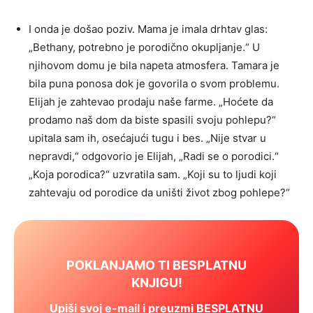
I onda je došao poziv. Mama je imala drhtav glas:
„Bethany, potrebno je porodično okupljanje.“ U
njihovom domu je bila napeta atmosfera. Tamara je
bila puna ponosa dok je govorila o svom problemu.
Elijah je zahtevao prodaju naše farme. „Hoćete da
prodamo naš dom da biste spasili svoju pohlepu?“
upitala sam ih, osećajući tugu i bes. „Nije stvar u
nepravdi,“ odgovorio je Elijah, „Radi se o porodici.“
„Koja porodica?“ uzvratila sam. „Koji su to ljudi koji
zahtevaju od porodice da uništi život zbog pohlepe?“
POKLANJAMO TI BESPLATNU
KNJIGU!
Upiši svoj e-mail i preuzmi BESPLATNU