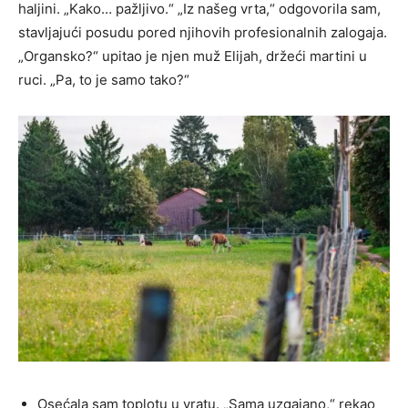
haljini. „Kako… pažljivo.“ „Iz našeg vrta,“ odgovorila sam,
stavljajući posudu pored njihovih profesionalnih zalogaja.
„Organsko?“ upitao je njen muž Elijah, držeći martini u
ruci. „Pa, to je samo tako?“
Osećala sam toplotu u vratu. „Sama uzgajano,“ rekao