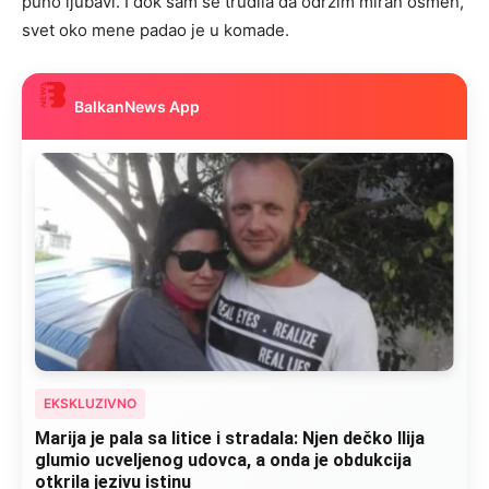
puno ljubavi. I dok sam se trudila da održim miran osmeh,
svet oko mene padao je u komade.
BalkanNews App
EKSKLUZIVNO
Marija je pala sa litice i stradala: Njen dečko Ilija
glumio ucveljenog udovca, a onda je obdukcija
otkrila jezivu istinu