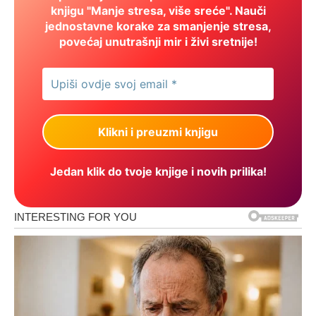
knjigu "Manje stresa, više sreće". Nauči
jednostavne korake za smanjenje stresa,
povećaj unutrašnji mir i živi sretnije!
Jedan klik do tvoje knjige i novih prilika!