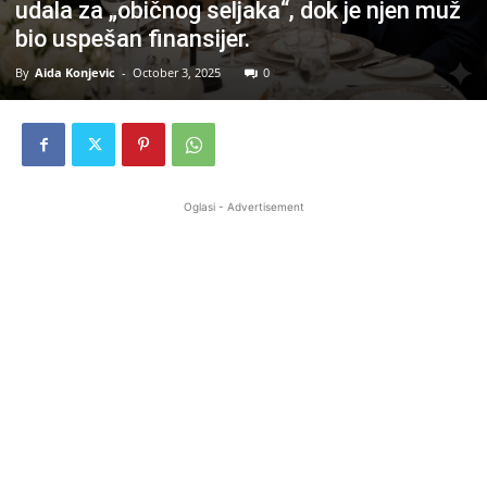
udala za „običnog seljaka“, dok je njen muž
bio uspešan finansijer.
By
Aida Konjevic
-
October 3, 2025
0
Oglasi - Advertisement