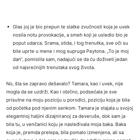
Glas joj je bio prepun te slatke zvučnosti koja je uvek
nosila notu provokacije, a smeh koji je usledio bio je
poput udarca. Srama, stida, i tog trenutka, sve oči su
bile uprte u mene i mog supruga Peytona. „To je moj
dan“, pomislila sam, nadajući se da ću doživeti jedan
od najsrećnijih trenutaka svog života.
No, šta se zapravo dešavalo? Tamara, kao i uvek, nije
mogla da se uzdrži. Kao i obično, podsećala je sve
prisutne na moju poziciju u porodici, poziciju koja je bila
od početka pod njenim senkom. Tamara je stajala u svojoj
elegantnoj haljini dizajniranoj za deveruše, dok sam ja
bila tu, u venčanici koju je nasleđivala moja baka. Baka
koja je, premda prelepa, bila pomalo izmenjena, ali sa