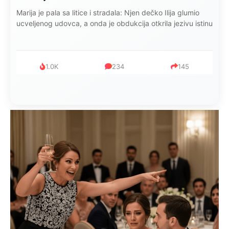
Marija je pala sa litice i stradala: Njen dečko Ilija glumio
ucveljenog udovca, a onda je obdukcija otkrila jezivu istinu
1.0K
234
145