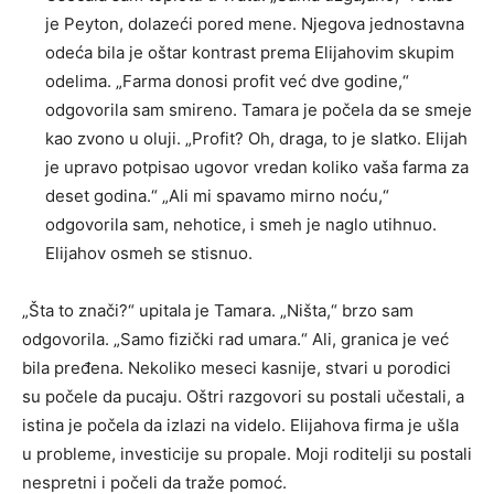
je Peyton, dolazeći pored mene. Njegova jednostavna
odeća bila je oštar kontrast prema Elijahovim skupim
odelima. „Farma donosi profit već dve godine,“
odgovorila sam smireno. Tamara je počela da se smeje
kao zvono u oluji. „Profit? Oh, draga, to je slatko. Elijah
je upravo potpisao ugovor vredan koliko vaša farma za
deset godina.“ „Ali mi spavamo mirno noću,“
odgovorila sam, nehotice, i smeh je naglo utihnuo.
Elijahov osmeh se stisnuo.
„Šta to znači?“ upitala je Tamara. „Ništa,“ brzo sam
odgovorila. „Samo fizički rad umara.“ Ali, granica je već
bila pređena. Nekoliko meseci kasnije, stvari u porodici
su počele da pucaju. Oštri razgovori su postali učestali, a
istina je počela da izlazi na videlo. Elijahova firma je ušla
u probleme, investicije su propale. Moji roditelji su postali
nespretni i počeli da traže pomoć.