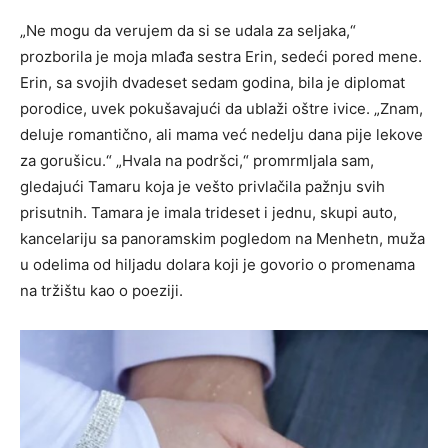
„Ne mogu da verujem da si se udala za seljaka,“
prozborila je moja mlađa sestra Erin, sedeći pored mene.
Erin, sa svojih dvadeset sedam godina, bila je diplomat
porodice, uvek pokušavajući da ublaži oštre ivice. „Znam,
deluje romantično, ali mama već nedelju dana pije lekove
za gorušicu.“ „Hvala na podršci,“ promrmljala sam,
gledajući Tamaru koja je vešto privlačila pažnju svih
prisutnih. Tamara je imala trideset i jednu, skupi auto,
kancelariju sa panoramskim pogledom na Menhetn, muža
u odelima od hiljadu dolara koji je govorio o promenama
na tržištu kao o poeziji.