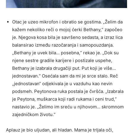
Otac je uzeo mikrofon i obratio se gostima. „Želim da
kažem nekoliko reči o mojoj ćerki Bethany,“ započeo
je. Njegova kosa bila je savršeno sedasta, a izraz lica
balansirao između razočaranja i samopouzdanja.
„Bethany je uvek bila… posebna,“ rekao je. „Dok su
njene sestre gradile karijere i postizale uspehe,
Bethany je izabrala drugačiji put. Put koji je više…
jednostavan.“ Osećala sam da mi je srce stalo. Reč
„jednostavan“ odjekivala je u vazduhu kao nevin
podsmeh. Peytonova ruka postala je čvršća. „Izabrala
je Peytona, muškarca koji radi rukama i ceni trud,“
nastavio je. „Želimo im sreću u njihovom… skromnom
zajedničkom životu.“
Aplauz je bio uljudan, ali hladan. Mama je trljala oči,