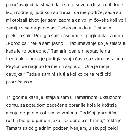
pokušavajući da shvati da li su to suze radosnice ili tuge.
Moji roditelji, ljudi koji su trebali da me podrže, sada su
mi otpisali život, jer sam izabrala da volim čoveka koji voli
zemlju više nego novac. Tada sam ustala. Tišina je
prekrila salu. Podigla sam čašu vode i pogledala Tamaru.
„Porodica,“ rekla sam jasno. „I razumevanje ko je zaista tu
kada je to potrebno.“ Tamarin osmeh nestao je na
trenutak, a onda je podigla svoju čašu sa svima ostalima.
Peyton se nagnuo ka meni i šapnuo: „Ona je moja
devojka.“ Tada nisam ni slutila koliko će te reči biti
proročanske.
Tri godine kasnije, stajala sam u Tamarinom luksuznom
domu, sa posudom zapečene boranije koja je koštala
manje nego njen otirač na vratima. Godišnji porodični
roštilj bio je u punom jeku. „O, donela si hranu,“ rekla je
Tamara sa očiglednim podcenjivanjem, u skupoj beloj