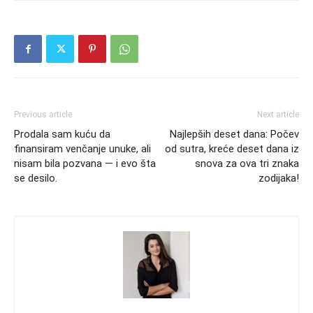
Previous article
Next article
Prodala sam kuću da
Najlepših deset dana: Počev
finansiram venčanje unuke, ali
od sutra, kreće deset dana iz
nisam bila pozvana — i evo šta
snova za ova tri znaka
se desilo.
zodijaka!