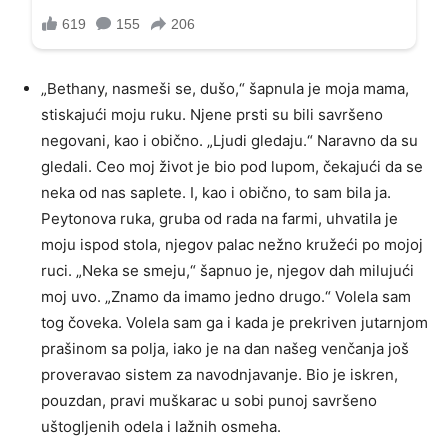
„Bethany, nasmeši se, dušo,“ šapnula je moja mama,
stiskajući moju ruku. Njene prsti su bili savršeno
negovani, kao i obično. „Ljudi gledaju.“ Naravno da su
gledali. Ceo moj život je bio pod lupom, čekajući da se
neka od nas saplete. I, kao i obično, to sam bila ja.
Peytonova ruka, gruba od rada na farmi, uhvatila je
moju ispod stola, njegov palac nežno kružeći po mojoj
ruci. „Neka se smeju,“ šapnuo je, njegov dah milujući
moj uvo. „Znamo da imamo jedno drugo.“ Volela sam
tog čoveka. Volela sam ga i kada je prekriven jutarnjom
prašinom sa polja, iako je na dan našeg venčanja još
proveravao sistem za navodnjavanje. Bio je iskren,
pouzdan, pravi muškarac u sobi punoj savršeno
uštogljenih odela i lažnih osmeha.