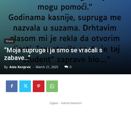
Novo
“Moja supruga i ja smo se vraćali s
zabave…”
By
Aida Konjevic
-
March 21, 2025
0
Oglasi - Advertisement