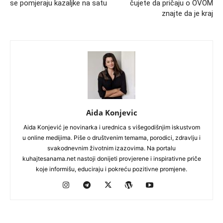
se pomjeraju kazaljke na satu
čujete da pričaju o OVOM
znajte da je kraj
Aida Konjevic
Aida Konjević je novinarka i urednica s višegodišnjim iskustvom
u online medijima. Piše o društvenim temama, porodici, zdravlju i
svakodnevnim životnim izazovima. Na portalu
kuhajtesanama.net nastoji donijeti provjerene i inspirativne priče
koje informišu, educiraju i pokreću pozitivne promjene.