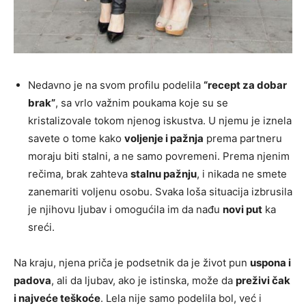
Nedavno je na svom profilu podelila
“recept za dobar
brak”
, sa vrlo važnim poukama koje su se
kristalizovale tokom njenog iskustva. U njemu je iznela
savete o tome kako
voljenje i pažnja
prema partneru
moraju biti stalni, a ne samo povremeni. Prema njenim
rečima, brak zahteva
stalnu pažnju
, i nikada ne smete
zanemariti voljenu osobu. Svaka loša situacija izbrusila
je njihovu ljubav i omogućila im da nađu
novi put
ka
sreći.
Na kraju, njena priča je podsetnik da je život pun
uspona i
padova
, ali da ljubav, ako je istinska, može da
preživi čak
i najveće teškoće
. Lela nije samo podelila bol, već i