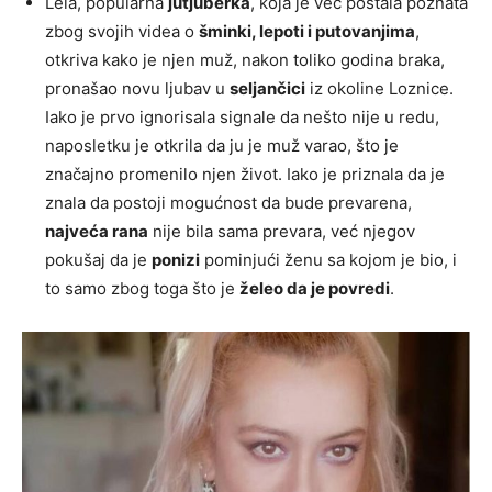
Lela, popularna
jutjuberka
, koja je već postala poznata
zbog svojih videa o
šminki, lepoti i putovanjima
,
otkriva kako je njen muž, nakon toliko godina braka,
pronašao novu ljubav u
seljančici
iz okoline Loznice.
Iako je prvo ignorisala signale da nešto nije u redu,
naposletku je otkrila da ju je muž varao, što je
značajno promenilo njen život. Iako je priznala da je
znala da postoji mogućnost da bude prevarena,
najveća rana
nije bila sama prevara, već njegov
pokušaj da je
ponizi
pominjući ženu sa kojom je bio, i
to samo zbog toga što je
želeo da je povredi
.