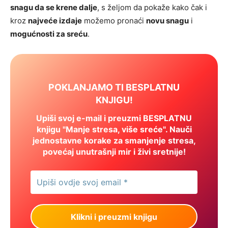
snagu da se krene dalje
, s željom da pokaže kako čak i
kroz
najveće izdaje
možemo pronaći
novu snagu
i
mogućnosti za sreću
.
POKLANJAMO TI BESPLATNU
KNJIGU!
Upiši svoj e-mail i preuzmi BESPLATNU
knjigu "Manje stresa, više sreće". Nauči
jednostavne korake za smanjenje stresa,
povećaj unutrašnji mir i živi sretnije!