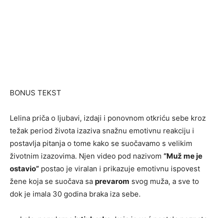
BONUS TEKST
Lelina priča o ljubavi, izdaji i ponovnom otkriću sebe kroz
težak period života izaziva snažnu emotivnu reakciju i
postavlja pitanja o tome kako se suočavamo s velikim
životnim izazovima. Njen video pod nazivom
“Muž me je
ostavio”
postao je viralan i prikazuje emotivnu ispovest
žene koja se suočava sa
prevarom
svog muža, a sve to
dok je imala 30 godina braka iza sebe.