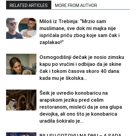
RELATED ARTICLES
MORE FROM AUTHOR
Miloš iz Trebinja: “Mrzio sam
muslimane, sve dok mi majka nije
ispričala priču zbog koje sam čak i
zaplakao!”
Osmogodišnji dečak je nosio zimsku
kapu po vrućini i odbijao da je skine
čak i tokom časova skoro 40 dana:
kada mu je školska...
Šeik je uvredio konobaricu na
arapskom jeziku pred celim
restoranom, misleći da je ona glupa
devojka, ali ono što je konobarica
uradila šokiralo je...
BILI SU GOTOVI I NA DNU – A SADA