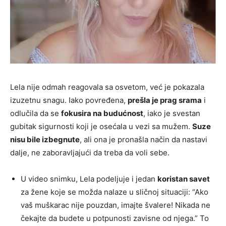
Lela nije odmah reagovala sa osvetom, već je pokazala
izuzetnu snagu. Iako povređena,
prešla je prag srama
i
odlučila da se
fokusira na budućnost
, iako je svestan
gubitak sigurnosti koji je osećala u vezi sa mužem.
Suze
nisu bile izbegnute
, ali ona je pronašla način da nastavi
dalje, ne zaboravljajući da treba da voli sebe.
U video snimku, Lela podeljuje i jedan
koristan savet
za žene koje se možda nalaze u sličnoj situaciji: “Ako
vaš muškarac nije pouzdan, imajte švalere! Nikada ne
čekajte da budete u potpunosti zavisne od njega.” To