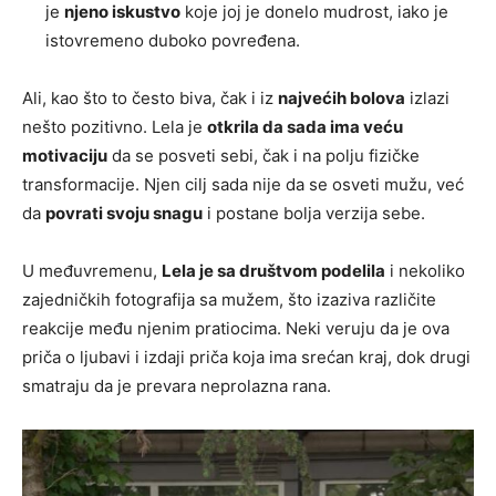
je
njeno iskustvo
koje joj je donelo mudrost, iako je
istovremeno duboko povređena.
Ali, kao što to često biva, čak i iz
najvećih bolova
izlazi
nešto pozitivno. Lela je
otkrila da sada ima veću
motivaciju
da se posveti sebi, čak i na polju fizičke
transformacije. Njen cilj sada nije da se osveti mužu, već
da
povrati svoju snagu
i postane bolja verzija sebe.
U međuvremenu,
Lela je sa društvom podelila
i nekoliko
zajedničkih fotografija sa mužem, što izaziva različite
reakcije među njenim pratiocima. Neki veruju da je ova
priča o ljubavi i izdaji priča koja ima srećan kraj, dok drugi
smatraju da je prevara neprolazna rana.