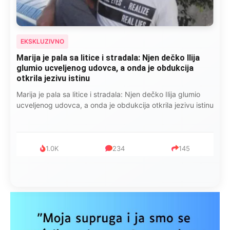
EKSKLUZIVNO
Kad se Marin suprug razbolio ona ga kupala,
pelene mu mijenjala: Jedno jutro je poslao po
čokoladu..
Kad se Marin suprug razbolio ona ga kupala, pelene mu
mijenjala: Jedno jutro je poslao po čokoladu..
999
321
234