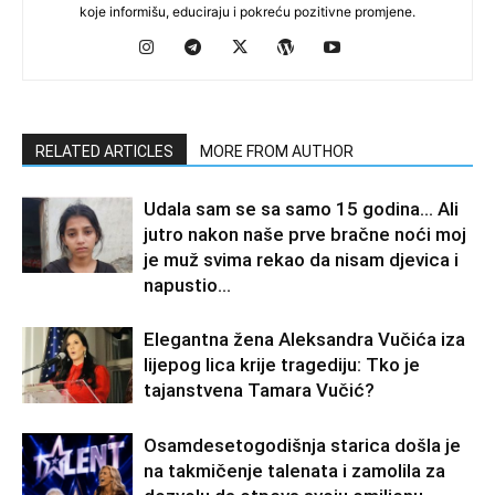
koje informišu, educiraju i pokreću pozitivne promjene.
RELATED ARTICLES
MORE FROM AUTHOR
Udala sam se sa samo 15 godina… Ali
jutro nakon naše prve bračne noći moj
je muž svima rekao da nisam djevica i
napustio...
Elegantna žena Aleksandra Vučića iza
lijepog lica krije tragediju: Tko je
tajanstvena Tamara Vučić?
Osamdesetogodišnja starica došla je
na takmičenje talenata i zamolila za