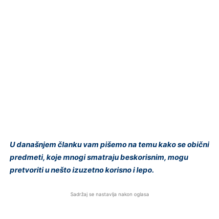
U današnjem članku vam pišemo na temu kako se obični
predmeti, koje mnogi smatraju beskorisnim, mogu
pretvoriti u nešto izuzetno korisno i lepo.
Sadržaj se nastavlja nakon oglasa