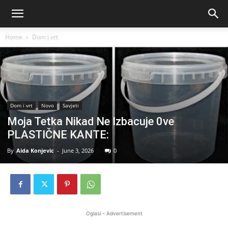
Home
Dom i vrt
Dom i vrt
Novo
Savjeti
Moja Tetka Nikad Ne Izbacuje 0ve
PLASTIČNE KANTE:
By
Aida Konjevic
-
June 3, 2026
0
Oglasi - Advertisement