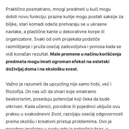
Praktično posmatrano, mnogi predmeti u kući mogu
dobiti novu funkciju: prazne kutije mogu postati saksije za
biljke, stari komadi odeće pretvaraju se u ukrasne
navlake, a plastične kante u dekorativne korpe ili
organizatore. Svaki od ovih projekata podstiče
razmišljanje i pruža osećaj zadovoljstva i ponosa kada se
vidi konačan rezultat.
Male promene u načinu korišćenja
predmeta mogu imati ogroman efekat na estetski
doživljaj doma i na ekološku svest.
Važno je razumeti da upcycling nije samo hobi, već i
filozofija. On nas uči da stvari koje smatramo
beskorisnim, poseduju potencijal koji čeka da bude
otkriven. Kada učenici, porodice ili pojedinci uključe ovu
praksu u svakodnevni život, razvijaju osećaj odgovornosti
prema okolišu i kreativni pristup problemima. Ovo je
posebno značajno u svetu gde je potrošnja brza, a