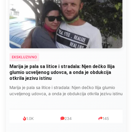
EKSKLUZIVNO
Marija je pala sa litice i stradala: Njen dečko Ilija
glumio ucveljenog udovca, a onda je obdukcija
otkrila jezivu istinu
Marija je pala sa litice i stradala: Njen dečko Ilija glumio
ucveljenog udovca, a onda je obdukcija otkrila jezivu istinu
1.0K
234
145