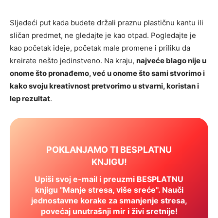
Sljedeći put kada budete držali praznu plastičnu kantu ili
sličan predmet, ne gledajte je kao otpad. Pogledajte je
kao početak ideje, početak male promene i priliku da
kreirate nešto jedinstveno. Na kraju,
najveće blago nije u
onome što pronađemo, već u onome što sami stvorimo i
kako svoju kreativnost pretvorimo u stvarni, koristan i
lep rezultat
.
POKLANJAMO TI BESPLATNU
KNJIGU!
Upiši svoj e-mail i preuzmi BESPLATNU
knjigu "Manje stresa, više sreće". Nauči
jednostavne korake za smanjenje stresa,
povećaj unutrašnji mir i živi sretnije!