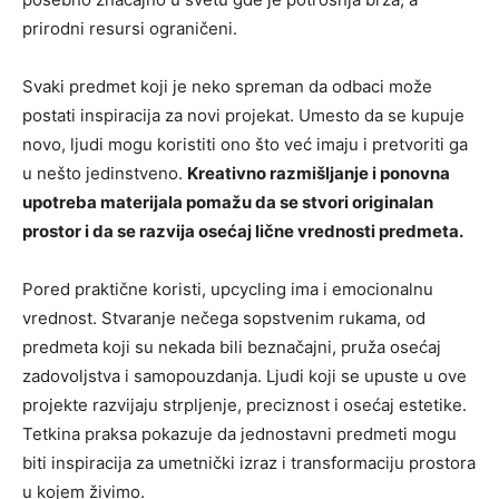
prirodni resursi ograničeni.
Svaki predmet koji je neko spreman da odbaci može
postati inspiracija za novi projekat. Umesto da se kupuje
novo, ljudi mogu koristiti ono što već imaju i pretvoriti ga
u nešto jedinstveno.
Kreativno razmišljanje i ponovna
upotreba materijala pomažu da se stvori originalan
prostor i da se razvija osećaj lične vrednosti predmeta.
Pored praktične koristi, upcycling ima i emocionalnu
vrednost. Stvaranje nečega sopstvenim rukama, od
predmeta koji su nekada bili beznačajni, pruža osećaj
zadovoljstva i samopouzdanja. Ljudi koji se upuste u ove
projekte razvijaju strpljenje, preciznost i osećaj estetike.
Tetkina praksa pokazuje da jednostavni predmeti mogu
biti inspiracija za umetnički izraz i transformaciju prostora
u kojem živimo.