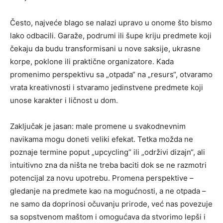
Često, najveće blago se nalazi upravo u onome što bismo
lako odbacili. Garaže, podrumi ili šupe kriju predmete koji
čekaju da budu transformisani u nove saksije, ukrasne
korpe, poklone ili praktične organizatore. Kada
promenimo perspektivu sa „otpada“ na „resurs“, otvaramo
vrata kreativnosti i stvaramo jedinstvene predmete koji
unose karakter i ličnost u dom.
Zaključak je jasan: male promene u svakodnevnim
navikama mogu doneti veliki efekat. Tetka možda ne
poznaje termine poput „upcycling“ ili „održivi dizajn“, ali
intuitivno zna da ništa ne treba baciti dok se ne razmotri
potencijal za novu upotrebu. Promena perspektive –
gledanje na predmete kao na mogućnosti, a ne otpada –
ne samo da doprinosi očuvanju prirode, već nas povezuje
sa sopstvenom maštom i omogućava da stvorimo lepši i