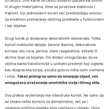
strukturu. Dno kante se često dodatno ojačava kartonom
ili drugim materijalima, čime se povećava stabilnost i
trajnost. Ovi jednostavni koraci već predstavljaju osnovu
za kreativno pretvaranje običnog predmeta u funkcionalni
i lep objekat.
Drugi korak je dodavanje dekorativnih elemenata. Tetka
koristi maštovite detalje: šarene tkanine, dekorativne
konope oko ivica, perlice, stare razglednice, etikete ili
akrilne boje za bojanje. Ovi dodaci omogućavaju da se
obična kanta transformiše u unikatni predmet koji izgleda
kao dizajnerska korpa, a košta gotovo ništa osim vremena
i volje.
Takav pristup ne samo da smanjuje otpad, već
omogućava izražavanje umetničke vizije i ličnog stila.
Ova praksa recikliranja ima višestruke koristi. Ne samo da
se stvara nešto korisno za domaćinstvo, već se i
smanjuje količina plastike koja završava u otpadu. Osim