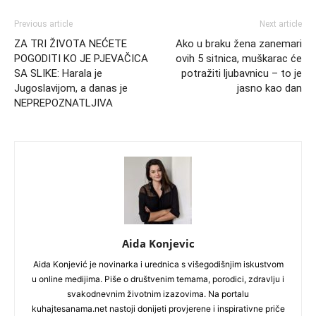
Previous article
Next article
ZA TRI ŽIVOTA NEĆETE
Ako u braku žena zanemari
POGODITI KO JE PJEVAČICA
ovih 5 sitnica, muškarac će
SA SLIKE: Harala je
potražiti ljubavnicu – to je
Jugoslavijom, a danas je
jasno kao dan
NEPREPOZNATLJIVA
Aida Konjevic
Aida Konjević je novinarka i urednica s višegodišnjim iskustvom
u online medijima. Piše o društvenim temama, porodici, zdravlju i
svakodnevnim životnim izazovima. Na portalu
kuhajtesanama.net nastoji donijeti provjerene i inspirativne priče