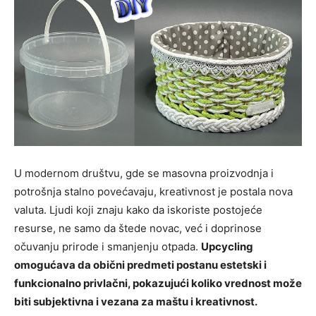
U modernom društvu, gde se masovna proizvodnja i
potrošnja stalno povećavaju, kreativnost je postala nova
valuta. Ljudi koji znaju kako da iskoriste postojeće
resurse, ne samo da štede novac, već i doprinose
očuvanju prirode i smanjenju otpada.
Upcycling
omogućava da obični predmeti postanu estetski i
funkcionalno privlačni, pokazujući koliko vrednost može
biti subjektivna i vezana za maštu i kreativnost.