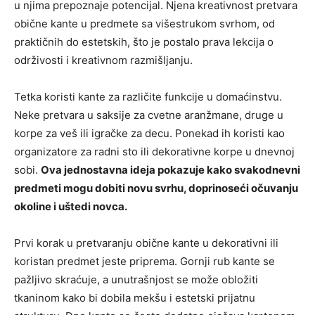
u njima prepoznaje potencijal. Njena kreativnost pretvara
obične kante u predmete sa višestrukom svrhom, od
praktičnih do estetskih, što je postalo prava lekcija o
održivosti i kreativnom razmišljanju.
Tetka koristi kante za različite funkcije u domaćinstvu.
Neke pretvara u saksije za cvetne aranžmane, druge u
korpe za veš ili igračke za decu. Ponekad ih koristi kao
organizatore za radni sto ili dekorativne korpe u dnevnoj
sobi.
Ova jednostavna ideja pokazuje kako svakodnevni
predmeti mogu dobiti novu svrhu, doprinoseći očuvanju
okoline i uštedi novca.
Prvi korak u pretvaranju obične kante u dekorativni ili
koristan predmet jeste priprema. Gornji rub kante se
pažljivo skraćuje, a unutrašnjost se može obložiti
tkaninom kako bi dobila mekšu i estetski prijatnu