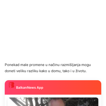
Ponekad male promene u načinu razmišljanja mogu
doneti veliku razliku kako u domu, tako i u životu.
BalkanNews App