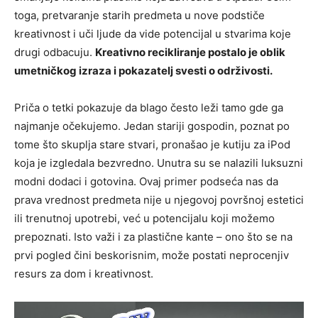
toga, pretvaranje starih predmeta u nove podstiče
kreativnost i uči ljude da vide potencijal u stvarima koje
drugi odbacuju.
Kreativno recikliranje postalo je oblik
umetničkog izraza i pokazatelj svesti o održivosti.
Priča o tetki pokazuje da blago često leži tamo gde ga
najmanje očekujemo. Jedan stariji gospodin, poznat po
tome što skuplja stare stvari, pronašao je kutiju za iPod
koja je izgledala bezvredno. Unutra su se nalazili luksuzni
modni dodaci i gotovina. Ovaj primer podseća nas da
prava vrednost predmeta nije u njegovoj površnoj estetici
ili trenutnoj upotrebi, već u potencijalu koji možemo
prepoznati. Isto važi i za plastične kante – ono što se na
prvi pogled čini beskorisnim, može postati neprocenjiv
resurs za dom i kreativnost.