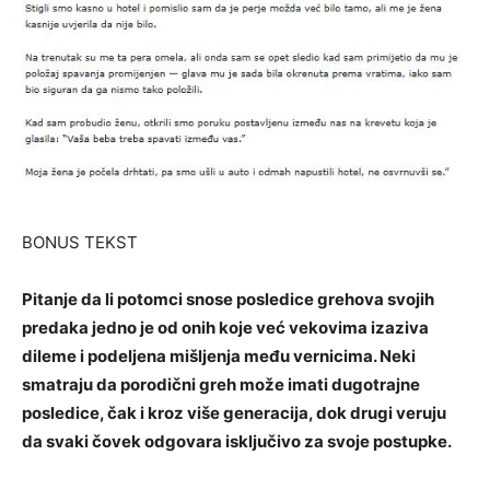
BONUS TEKST
Pitanje da li potomci snose posledice grehova svojih
predaka jedno je od onih koje već vekovima izaziva
dileme i podeljena mišljenja među vernicima. Neki
smatraju da porodični greh može imati dugotrajne
posledice, čak i kroz više generacija, dok drugi veruju
da svaki čovek odgovara isključivo za svoje postupke.