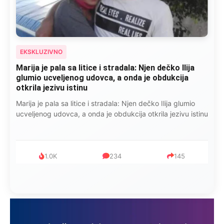
EKSKLUZIVNO
Marija je pala sa litice i stradala: Njen dečko Ilija
glumio ucveljenog udovca, a onda je obdukcija
otkrila jezivu istinu
Marija je pala sa litice i stradala: Njen dečko Ilija glumio
ucveljenog udovca, a onda je obdukcija otkrila jezivu istinu
1.0K
234
145