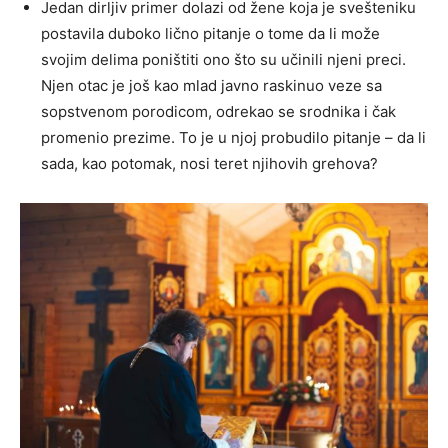
Jedan dirljiv primer dolazi od žene koja je svešteniku
postavila duboko lično pitanje o tome da li može
svojim delima poništiti ono što su učinili njeni preci.
Njen otac je još kao mlad javno raskinuo veze sa
sopstvenom porodicom, odrekao se srodnika i čak
promenio prezime. To je u njoj probudilo pitanje – da li
sada, kao potomak, nosi teret njihovih grehova?