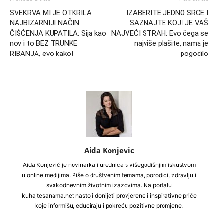
SVEKRVA MI JE OTKRILA
IZABERITE JEDNO SRCE I
NAJBIZARNIJI NAČIN
SAZNAJTE KOJI JE VAŠ
ČIŠĆENJA KUPATILA: Sija kao
NAJVEĆI STRAH: Evo čega se
nov i to BEZ TRUNKE
najviše plašite, nama je
RIBANJA, evo kako!
pogodilo
Aida Konjevic
Aida Konjević je novinarka i urednica s višegodišnjim iskustvom
u online medijima. Piše o društvenim temama, porodici, zdravlju i
svakodnevnim životnim izazovima. Na portalu
kuhajtesanama.net nastoji donijeti provjerene i inspirativne priče
koje informišu, educiraju i pokreću pozitivne promjene.