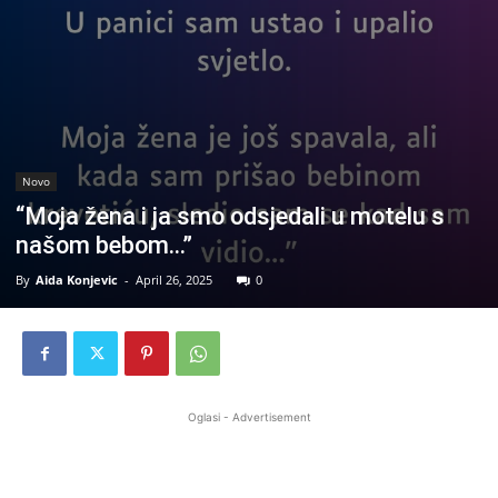
Novo
“Moja žena i ja smo odsjedali u motelu s
našom bebom…”
By
Aida Konjevic
-
April 26, 2025
0
Oglasi - Advertisement