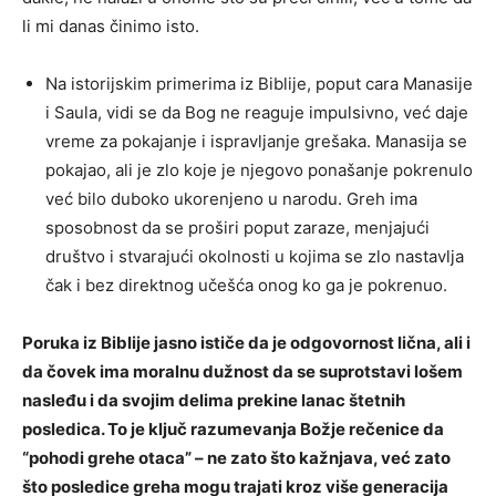
li mi danas činimo isto.
Na istorijskim primerima iz Biblije, poput cara Manasije
i Saula, vidi se da Bog ne reaguje impulsivno, već daje
vreme za pokajanje i ispravljanje grešaka. Manasija se
pokajao, ali je zlo koje je njegovo ponašanje pokrenulo
već bilo duboko ukorenjeno u narodu. Greh ima
sposobnost da se proširi poput zaraze, menjajući
društvo i stvarajući okolnosti u kojima se zlo nastavlja
čak i bez direktnog učešća onog ko ga je pokrenuo.
Poruka iz Biblije jasno ističe da je odgovornost lična, ali i
da čovek ima moralnu dužnost da se suprotstavi lošem
nasleđu i da svojim delima prekine lanac štetnih
posledica. To je ključ razumevanja Božje rečenice da
“pohodi grehe otaca” – ne zato što kažnjava, već zato
što posledice greha mogu trajati kroz više generacija