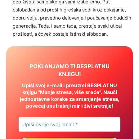
deo života samo ako ga sami izaberemo. Put
oslobađanja od prošlih grešaka vodi kroz pokajanje,
dobru volju, pravedno delovanje i poučavanje budućih
generacija. Tada, i samo tada, prestaje svaki uticaj
prošlosti, a čovek postaje istinski slobodan.
POKLANJAMO TI BESPLATNU
KNJIGU!
Upiši svoj e-mail i preuzmi BESPLATNU
knjigu "Manje stresa, više sreće". Nauči
jednostavne korake za smanjenje stresa,
povećaj unutrašnji mir i živi sretnije!