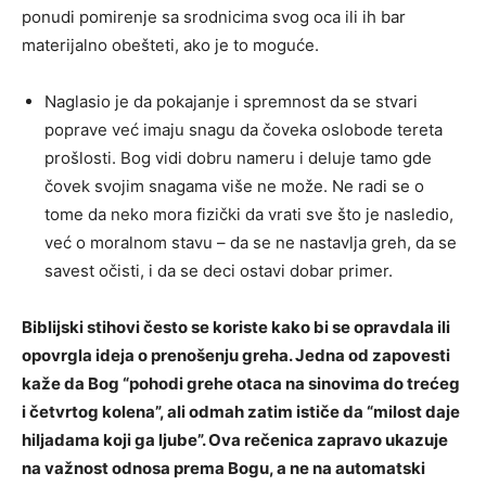
ponudi pomirenje sa srodnicima svog oca ili ih bar
materijalno obešteti, ako je to moguće.
Naglasio je da pokajanje i spremnost da se stvari
poprave već imaju snagu da čoveka oslobode tereta
prošlosti. Bog vidi dobru nameru i deluje tamo gde
čovek svojim snagama više ne može. Ne radi se o
tome da neko mora fizički da vrati sve što je nasledio,
već o moralnom stavu – da se ne nastavlja greh, da se
savest očisti, i da se deci ostavi dobar primer.
Biblijski stihovi često se koriste kako bi se opravdala ili
opovrgla ideja o prenošenju greha. Jedna od zapovesti
kaže da Bog “pohodi grehe otaca na sinovima do trećeg
i četvrtog kolena”, ali odmah zatim ističe da “milost daje
hiljadama koji ga ljube”. Ova rečenica zapravo ukazuje
na važnost odnosa prema Bogu, a ne na automatski