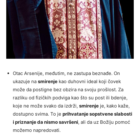
Otac Arsenije, međutim, ne zastupa beznađe. On
ukazuje na
smirenje
kao duhovni ideal koji čovek
može da postigne bez obzira na svoju prošlost. Za
razliku od fizičkih podviga kao što su post ili bdenje,
koje ne može svako da izdrži,
smirenje
je, kako kaže,
dostupno svima. To je
prihvatanje sopstvene slabosti
i priznanje da nismo savršeni
, ali da uz Božiju pomoć
možemo napredovati.