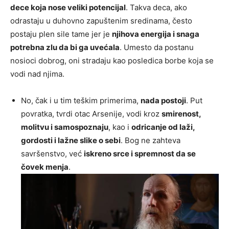
dece koja nose veliki potencijal
. Takva deca, ako
odrastaju u duhovno zapuštenim sredinama, često
postaju plen sile tame jer je
njihova energija i snaga
potrebna zlu da bi ga uvećala
. Umesto da postanu
nosioci dobrog, oni stradaju kao posledica borbe koja se
vodi nad njima.
No, čak i u tim teškim primerima,
nada postoji
. Put
povratka, tvrdi otac Arsenije, vodi kroz
smirenost,
molitvu i samospoznaju
, kao i
odricanje od laži,
gordosti i lažne slike o sebi
. Bog ne zahteva
savršenstvo, već
iskreno srce i spremnost da se
čovek menja
.