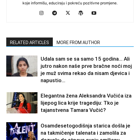
koje informišu, educiraju i pokreću pozitivne promjene.
RELATED ARTICLES
MORE FROM AUTHOR
Udala sam se sa samo 15 godina… Ali
jutro nakon naše prve bračne noći moj
je muž svima rekao da nisam djevica i
napustio...
Elegantna žena Aleksandra Vučića iza
lijepog lica krije tragediju: Tko je
tajanstvena Tamara Vučić?
Osamdesetogodišnja starica došla je
na takmičenje talenata i zamolila za
dozvolu da otpeva svoju omiljenu