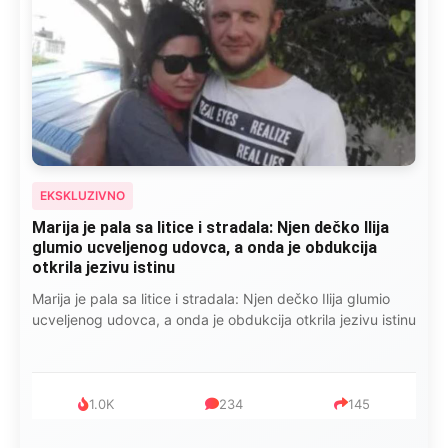
EKSKLUZIVNO
Marija je pala sa litice i stradala: Njen dečko Ilija
glumio ucveljenog udovca, a onda je obdukcija
otkrila jezivu istinu
Marija je pala sa litice i stradala: Njen dečko Ilija glumio
ucveljenog udovca, a onda je obdukcija otkrila jezivu istinu
1.0K
234
145