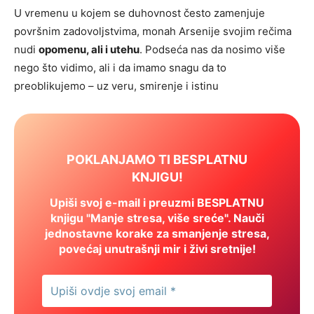
U vremenu u kojem se duhovnost često zamenjuje
površnim zadovoljstvima, monah Arsenije svojim rečima
nudi
opomenu, ali i utehu
. Podseća nas da nosimo više
nego što vidimo, ali i da imamo snagu da to
preoblikujemo – uz veru, smirenje i istinu
POKLANJAMO TI BESPLATNU
KNJIGU!
Upiši svoj e-mail i preuzmi BESPLATNU
knjigu "Manje stresa, više sreće". Nauči
jednostavne korake za smanjenje stresa,
povećaj unutrašnji mir i živi sretnije!