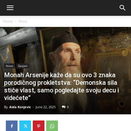
Home
Novo
Novo
Savjeti
Monah Arsenije kaže da su ovo 3 znaka
porodičnog prokletstva: “Demonska sila
stiče vlast, samo pogledajte svoju decu i
videćete”
By
Aida Konjevic
-
June 22, 2025
0