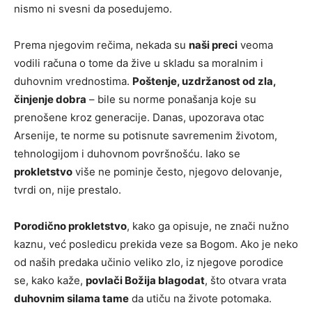
nismo ni svesni da posedujemo.
Prema njegovim rečima, nekada su
naši preci
veoma
vodili računa o tome da žive u skladu sa moralnim i
duhovnim vrednostima.
Poštenje, uzdržanost od zla,
činjenje dobra
– bile su norme ponašanja koje su
prenošene kroz generacije. Danas, upozorava otac
Arsenije, te norme su potisnute savremenim životom,
tehnologijom i duhovnom površnošću. Iako se
prokletstvo
više ne pominje često, njegovo delovanje,
tvrdi on, nije prestalo.
Porodično prokletstvo
, kako ga opisuje, ne znači nužno
kaznu, već posledicu prekida veze sa Bogom. Ako je neko
od naših predaka učinio veliko zlo, iz njegove porodice
se, kako kaže,
povlači Božija blagodat
, što otvara vrata
duhovnim silama tame
da utiču na živote potomaka.