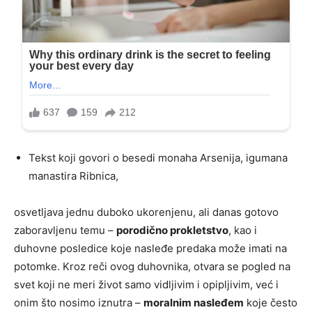
Tekst koji govori o besedi monaha Arsenija, igumana
manastira Ribnica,
osvetljava jednu duboko ukorenjenu, ali danas gotovo
zaboravljenu temu –
porodično prokletstvo
, kao i
duhovne posledice koje nasleđe predaka može imati na
potomke. Kroz reči ovog duhovnika, otvara se pogled na
svet koji ne meri život samo vidljivim i opipljivim, već i
onim što nosimo iznutra –
moralnim nasleđem
koje često