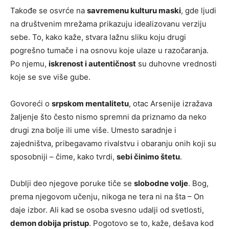
Takođe se osvrće na
savremenu kulturu maski
, gde ljudi
na društvenim mrežama prikazuju idealizovanu verziju
sebe. To, kako kaže, stvara lažnu sliku koju drugi
pogrešno tumače i na osnovu koje ulaze u razočaranja.
Po njemu,
iskrenost i autentičnost
su duhovne vrednosti
koje se sve više gube.
Govoreći o
srpskom mentalitetu
, otac Arsenije izražava
žaljenje što često nismo spremni da priznamo da neko
drugi zna bolje ili ume više. Umesto saradnje i
zajedništva, pribegavamo rivalstvu i obaranju onih koji su
sposobniji – čime, kako tvrdi,
sebi činimo štetu
.
Dublji deo njegove poruke tiče se
slobodne volje
. Bog,
prema njegovom učenju, nikoga ne tera ni na šta – On
daje izbor. Ali kad se osoba svesno udalji od svetlosti,
demon dobija pristup
. Pogotovo se to, kaže, dešava kod