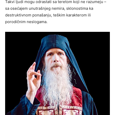
Takvi ljudi mogu odrastati sa teretom koji ne razumeju –
sa osećajem unutrašnjeg nemira, sklonostima ka
destruktivnom ponašanju, teškim karakterom ili
porodičnim neslogama.