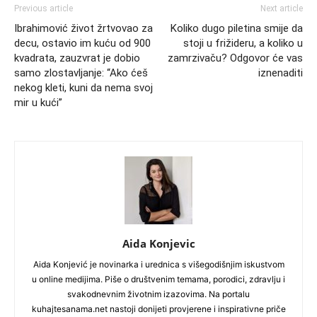
Previous article
Next article
Ibrahimović život žrtvovao za
Koliko dugo piletina smije da
decu, ostavio im kuću od 900
stoji u frižideru, a koliko u
kvadrata, zauzvrat je dobio
zamrzivaču? Odgovor će vas
samo zlostavljanje: “Ako ćeš
iznenaditi
nekog kleti, kuni da nema svoj
mir u kući”
Aida Konjevic
Aida Konjević je novinarka i urednica s višegodišnjim iskustvom
u online medijima. Piše o društvenim temama, porodici, zdravlju i
svakodnevnim životnim izazovima. Na portalu
kuhajtesanama.net nastoji donijeti provjerene i inspirativne priče