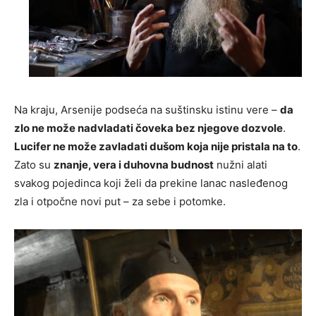
Na kraju, Arsenije podseća na suštinsku istinu vere –
da
zlo ne može nadvladati čoveka bez njegove dozvole
.
Lucifer ne može zavladati dušom koja nije pristala na to
.
Zato su
znanje, vera i duhovna budnost
nužni alati
svakog pojedinca koji želi da prekine lanac nasleđenog
zla i otpočne novi put – za sebe i potomke.