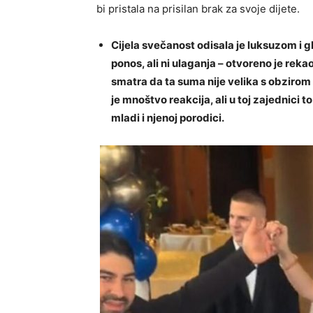
bi pristala na prisilan brak za svoje dijete.
Cijela svečanost odisala je luksuzom i 
ponos, ali ni ulaganja – otvoreno je reka
smatra da ta suma nije velika s obzirom
je mnoštvo reakcija, ali u toj zajednici t
mladi i njenoj porodici.