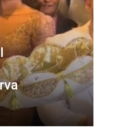
I
rva