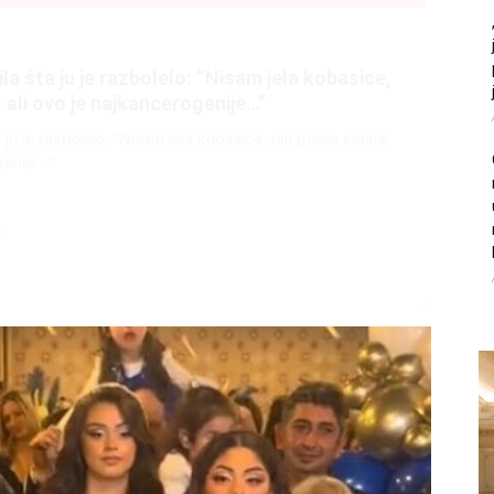
litice i stradala: Njen dečko Ilija glumio
, a onda je obdukcija otkrila jezivu istinu
ce i stradala: Njen dečko Ilija glumio ucveljenog udovca, a
ila jezivu istinu
45