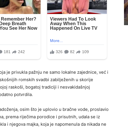
ja je privukla pažnju ne samo lokalne zajednice, već i
raskošnijih romskih svadbi zabilježenih u skorije
oj raskoši, bogatoj tradiciji i nesvakidašnjoj
dodatno potvrdila.
adoženja, osim što je uplovio u bračne vode, proslavio
na, prema riječima porodice i prisutnih, udala se iz
takla i njegova majka, koja je napomenula da nikada ne