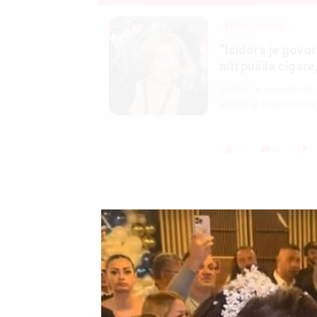
EKSKLUZIVNO
Marija je pala sa 
ucveljenog udovca
Marija je pala sa liti
onda je obdukcija otkr
1.0K
234
1