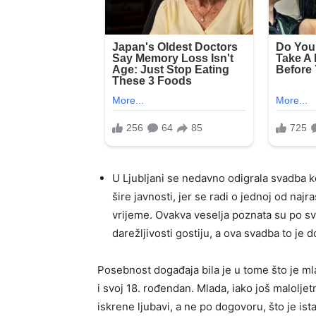
U Ljubljani se nedavno odigrala svadba ko
šire javnosti, jer se radi o jednoj od naj
vrijeme. Ovakva veselja poznata su po svoj
darežljivosti gostiju, a ova svadba to je 
Posebnost događaja bila je u tome što je ml
i svoj 18. rođendan. Mlada, iako još maloljet
iskrene ljubavi, a ne po dogovoru, što je is