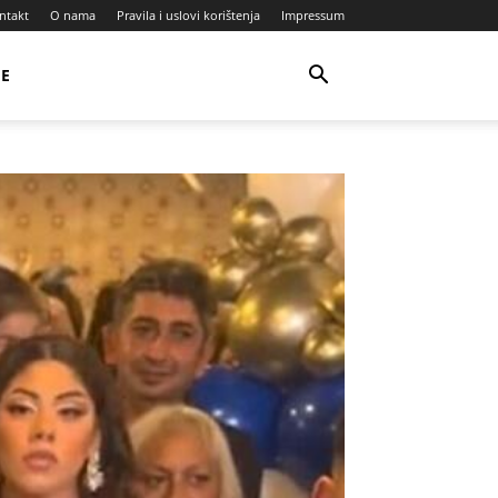
ntakt
O nama
Pravila i uslovi korištenja
Impressum
JE