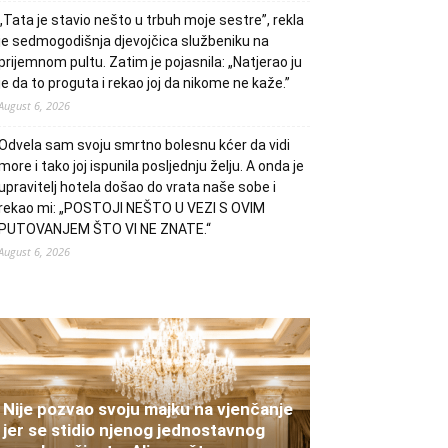
„Tata je stavio nešto u trbuh moje sestre”, rekla
je sedmogodišnja djevojčica službeniku na
prijemnom pultu. Zatim je pojasnila: „Natjerao ju
je da to proguta i rekao joj da nikome ne kaže.”
August 6, 2026
Odvela sam svoju smrtno bolesnu kćer da vidi
more i tako joj ispunila posljednju želju. A onda je
upravitelj hotela došao do vrata naše sobe i
rekao mi: „POSTOJI NEŠTO U VEZI S OVIM
PUTOVANJEM ŠTO VI NE ZNATE.“
August 6, 2026
Nije pozvao svoju majku na vjenčanje
jer se stidio njenog jednostavnog