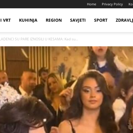
Home
Privacy Policy
Ko
I VRT
KUHINJA
REGION
SAVJETI
SPORT
ZDRAVL
DENCI SU PARE IZNOSILI U KESAMA: Kad su...