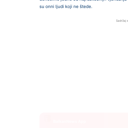
su onni ljudi koji ne štede.
Sadržaj 
BalkanNews App