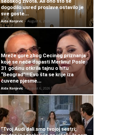
seoskog života. Ali ono što se
dogodilo usred proslave ostavilo je
sve goste...
Aida Konjevic
-
August 6, 2026
Mreže gore zbog Cecinog priznanja
koje se neće dopasti Merlinu! Posle
31 godinu otkrila tajnu o hitu
“Beograd”!!!Evo šta se krije iza
čuvene pjesme...
Aida Konjevic
-
August 6, 2026
“Tvoj Audi dali smo tvojoj sestri;