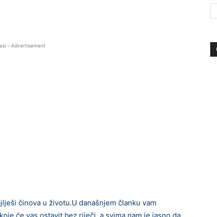
asi - Advertisement
jlješi činova u životu.U današnjem članku vam
je će vas ostavit bez riječi, a svima nam je jasno da