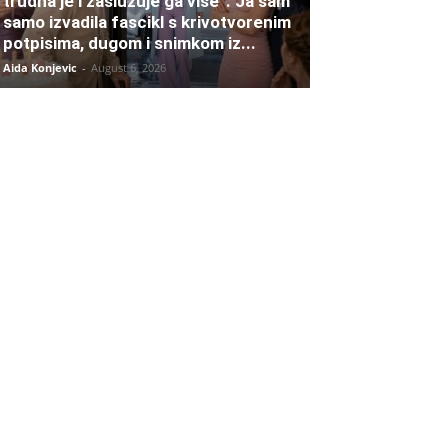
trudna je i zaslužuje ga više”. Ja sam
samo izvadila fascikl s krivotvorenim
potpisima, dugom i snimkom iz...
Aida Konjevic
-
August 6, 2026