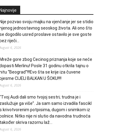
Najnovije
Nije pozvao svoju majku na vjenčanje jer se stidio
njenog jednostavnog seoskog života. Ali ono što
se dogodilo usred proslave ostavilo je sve goste
bez riječi…
August 6, 2026
Mreže gore zbog Cecinog priznanja koje se neće
dopasti Merlinu! Posle 31 godinu otkrila tajnu o
hitu “Beograd”!!!Evo šta se krije iza čuvene
pjesme CIJELI BALKAN U ŠOKU!!!!
August 6, 2026
“Tvoj Audi dali smo tvojoj sestri; trudna je i
zaslužuje ga više”. Ja sam samo izvadila fascikl
s krivotvorenim potpisima, dugom i snimkom iz
bolnice. Nitko nije ni slutio da navodna trudnoća
također skriva razornu laž…
August 6, 2026