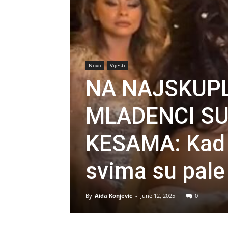
Novo
Vijesti
NA NAJSKUP
MLADENCI SU 
KESAMA: Kad s
svima su pale
By
Aida Konjevic
-
June 12, 2025
0