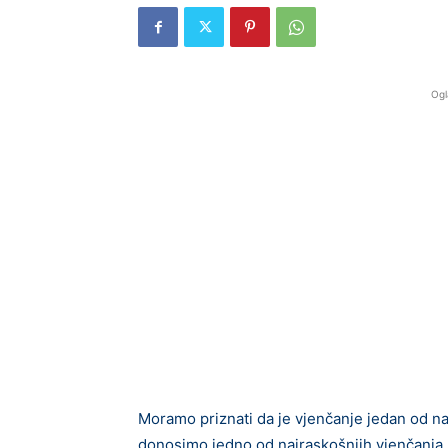
Ogl
Moramo priznati da je vjenčanje jedan od na
donosimo jedno od najraskošnijh vjenčanja ko