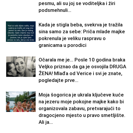
pesmu, ali su joj se voditeljka i žiri
podsmehnuli...
Kada je stigla beba, svekrva je tražila
sina samo za sebe: Priča mlade majke
pokrenula je veliku raspravu o
granicama u porodici
Očarala me je… Posle 10 godina braka
Veljko priznao da ga je osvojila DRUGA
ŽENA! Mlađa od Verice i svi je znate,
pogledajte prve...
Moja šogorica je ukrala ključeve kuće
na jezeru moje pokojne majke kako bi
organizovala zabavu, pretvarajući to
dragocjeno mjesto u pravo smetljište.
Ali ja...