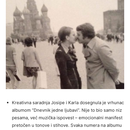
Kreativna saradnja Josipe i Karla dosegnula je vrhunac
albumom “Dnevnik jedne ljubavi”. Nije to bio samo niz
pesama, već muzička ispovest – emocionalni manifest
pretočen u tonove i stihove. Svaka numera na albumu