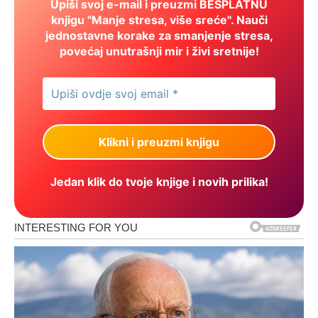
Upiši svoj e-mail i preuzmi BESPLATNU
knjigu "Manje stresa, više sreće". Nauči
jednostavne korake za smanjenje stresa,
povećaj unutrašnji mir i živi sretnije!
Jedan klik do tvoje knjige i novih prilika!