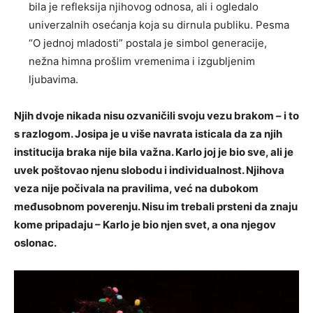
bila je refleksija njihovog odnosa, ali i ogledalo
univerzalnih osećanja koja su dirnula publiku. Pesma
“O jednoj mladosti” postala je simbol generacije,
nežna himna prošlim vremenima i izgubljenim
ljubavima.
Njih dvoje nikada nisu ozvaničili svoju vezu brakom – i to
s razlogom. Josipa je u više navrata isticala da za njih
institucija braka nije bila važna. Karlo joj je bio sve, ali je
uvek poštovao njenu slobodu i individualnost. Njihova
veza nije počivala na pravilima, već na dubokom
međusobnom poverenju. Nisu im trebali prsteni da znaju
kome pripadaju – Karlo je bio njen svet, a ona njegov
oslonac.