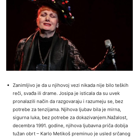
Zanimljivo je da u njihovoj vezi nikada nije bilo teških
reči, svađa ili drame. Josipa je isticala da su uvek
pronalazili način da razgovaraju i razumeju se, bez
potrebe za tenzijama. Njihova ljubav bila je mirna,
sigurna luka, bez potrebe za dokazivanjem.Nažalost,
decembra 1991. godine, njihova ljubavna priča dobija
tužan obrt – Karlo Metikoš preminuo je usled srčanog