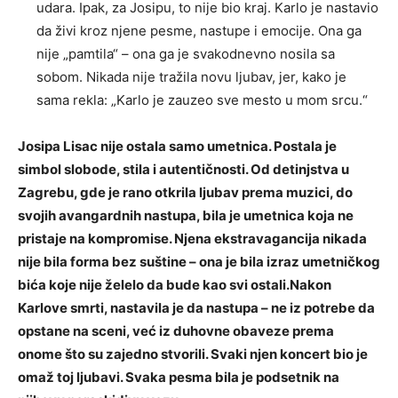
udara. Ipak, za Josipu, to nije bio kraj. Karlo je nastavio
da živi kroz njene pesme, nastupe i emocije. Ona ga
nije „pamtila“ – ona ga je svakodnevno nosila sa
sobom. Nikada nije tražila novu ljubav, jer, kako je
sama rekla: „Karlo je zauzeo sve mesto u mom srcu.“
Josipa Lisac nije ostala samo umetnica. Postala je
simbol slobode, stila i autentičnosti. Od detinjstva u
Zagrebu, gde je rano otkrila ljubav prema muzici, do
svojih avangardnih nastupa, bila je umetnica koja ne
pristaje na kompromise. Njena ekstravagancija nikada
nije bila forma bez suštine – ona je bila izraz umetničkog
bića koje nije želelo da bude kao svi ostali.Nakon
Karlove smrti, nastavila je da nastupa – ne iz potrebe da
opstane na sceni, već iz duhovne obaveze prema
onome što su zajedno stvorili. Svaki njen koncert bio je
omaž toj ljubavi. Svaka pesma bila je podsetnik na