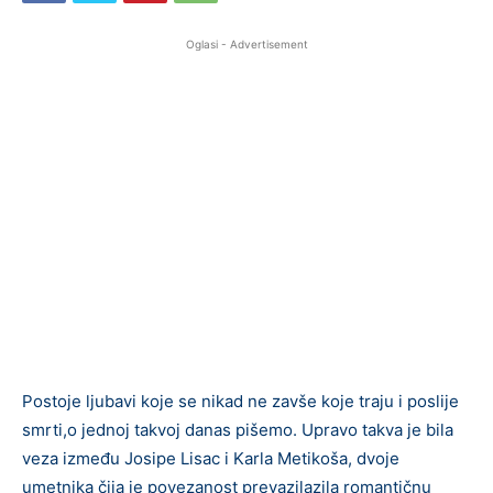
Oglasi - Advertisement
Postoje ljubavi koje se nikad ne zavše koje traju i poslije
smrti,o jednoj takvoj danas pišemo. Upravo takva je bila
veza između Josipe Lisac i Karla Metikoša, dvoje
umetnika čija je povezanost prevazilazila romantičnu