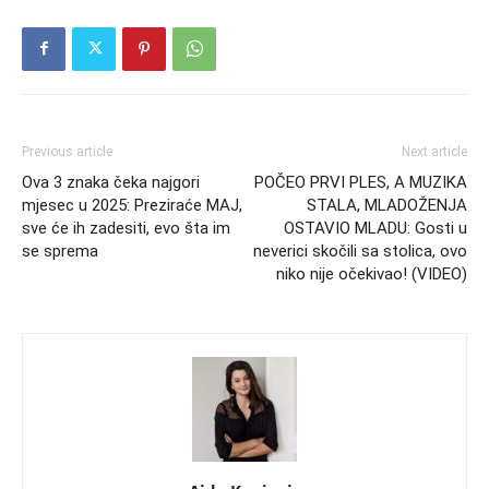
Previous article
Next article
Ova 3 znaka čeka najgori
POČEO PRVI PLES, A MUZIKA
mjesec u 2025: Preziraće MAJ,
STALA, MLADOŽENJA
sve će ih zadesiti, evo šta im
OSTAVIO MLADU: Gosti u
se sprema
neverici skočili sa stolica, ovo
niko nije očekivao! (VIDEO)