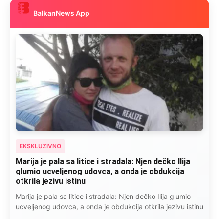
BalkanNews App
EKSKLUZIVNO
Marija je pala sa litice i stradala: Njen dečko Ilija
glumio ucveljenog udovca, a onda je obdukcija
otkrila jezivu istinu
Marija je pala sa litice i stradala: Njen dečko Ilija glumio
ucveljenog udovca, a onda je obdukcija otkrila jezivu istinu