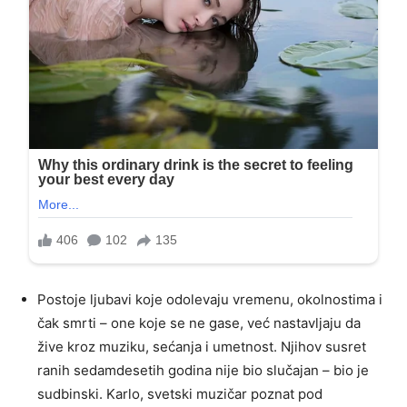
Postoje ljubavi koje odolevaju vremenu, okolnostima i
čak smrti – one koje se ne gase, već nastavljaju da
žive kroz muziku, sećanja i umetnost. Njihov susret
ranih sedamdesetih godina nije bio slučajan – bio je
sudbinski. Karlo, svetski muzičar poznat pod