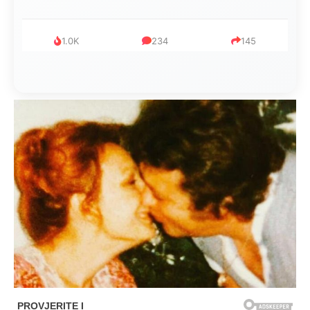
1.0K
234
145