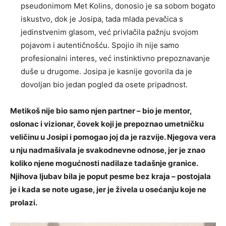
pseudonimom Met Kolins, donosio je sa sobom bogato
iskustvo, dok je Josipa, tada mlada pevačica s
jedinstvenim glasom, već privlačila pažnju svojom
pojavom i autentičnošću. Spojio ih nije samo
profesionalni interes, već instinktivno prepoznavanje
duše u drugome. Josipa je kasnije govorila da je
dovoljan bio jedan pogled da osete pripadnost.
Metikoš nije bio samo njen partner – bio je mentor,
oslonac i vizionar, čovek koji je prepoznao umetničku
veličinu u Josipi i pomogao joj da je razvije. Njegova vera
u nju nadmašivala je svakodnevne odnose, jer je znao
koliko njene mogućnosti nadilaze tadašnje granice.
Njihova ljubav bila je poput pesme bez kraja – postojala
je i kada se note ugase, jer je živela u osećanju koje ne
prolazi.