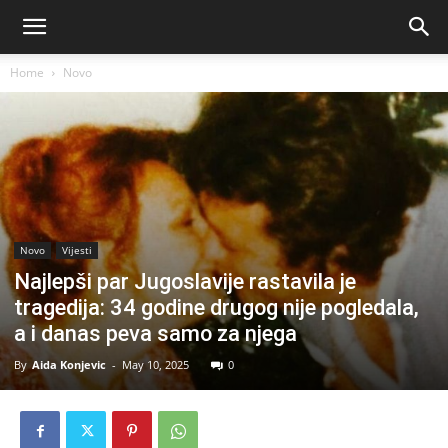
Home
Novo
Novo
Vijesti
Najlepši par Jugoslavije rastavila je
tragedija: 34 godine drugog nije pogledala,
a i danas peva samo za njega
By
Aida Konjevic
-
May 10, 2025
0