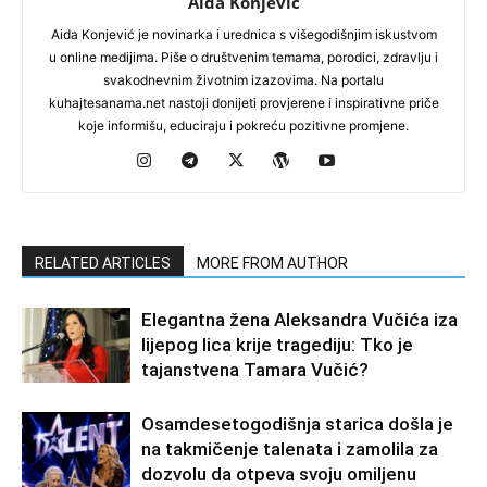
Aida Konjevic
Aida Konjević je novinarka i urednica s višegodišnjim iskustvom
u online medijima. Piše o društvenim temama, porodici, zdravlju i
svakodnevnim životnim izazovima. Na portalu
kuhajtesanama.net nastoji donijeti provjerene i inspirativne priče
koje informišu, educiraju i pokreću pozitivne promjene.
RELATED ARTICLES
MORE FROM AUTHOR
Elegantna žena Aleksandra Vučića iza
lijepog lica krije tragediju: Tko je
tajanstvena Tamara Vučić?
Osamdesetogodišnja starica došla je
na takmičenje talenata i zamolila za
dozvolu da otpeva svoju omiljenu