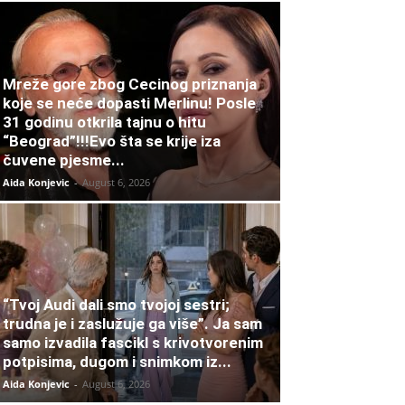
Mreže gore zbog Cecinog priznanja
koje se neće dopasti Merlinu! Posle
31 godinu otkrila tajnu o hitu
“Beograd”!!!Evo šta se krije iza
čuvene pjesme...
Aida Konjevic
-
August 6, 2026
“Tvoj Audi dali smo tvojoj sestri;
trudna je i zaslužuje ga više”. Ja sam
samo izvadila fascikl s krivotvorenim
potpisima, dugom i snimkom iz...
Aida Konjevic
-
August 6, 2026