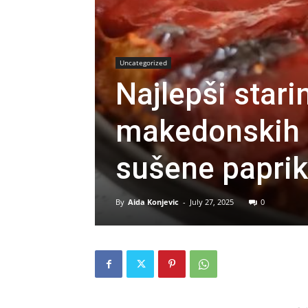
Uncategorized
Najlepši stari
makedonskih 
sušene paprike
By
Aida Konjevic
-
July 27, 2025
0