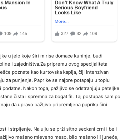
jke u jelo koje širi mirise domaće kuhinje, budi
pline i zajedništva.Za pripremu ovog specijaliteta
šće poznate kao kurtovska kapija, čiji intenzivan
ju za punjenje. Paprike se najpre potapaju u toplu
i podatne. Nakon toga, pažljivo se odstranjuju peteljke
stane čista i spremna za bogat fil. Taj postupak sam po
znaju da upravo pažljivo pripremljena paprika čini
 i strpljenje. Na ulju se prži sitno seckani crni i beli
pažljivo mešano mleveno meso, bilo mešano ili juneće,