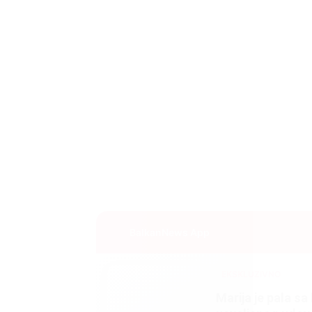
BalkanNews App
EKSKLUZIVNO
Marija je pala sa 