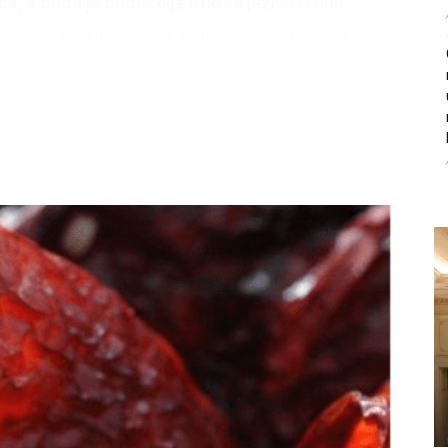
, a onda je obdukcija otkrila jezivu istinu
ce i stradala: Njen dečko Ilija glumio ucveljenog udovca, a
ila jezivu istinu
45