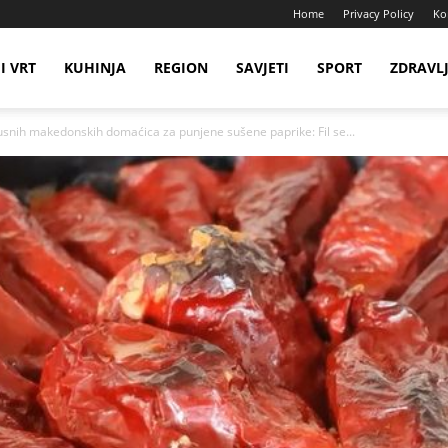
Home
Privacy Policy
Ko
I VRT
KUHINJA
REGION
SAVJETI
SPORT
ZDRAVL
kusnih makedonskih domaćica za punjene sušene paprike: Fil se...