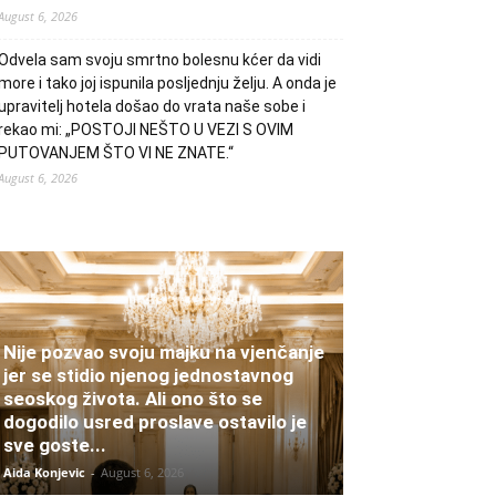
August 6, 2026
Odvela sam svoju smrtno bolesnu kćer da vidi
more i tako joj ispunila posljednju želju. A onda je
upravitelj hotela došao do vrata naše sobe i
rekao mi: „POSTOJI NEŠTO U VEZI S OVIM
PUTOVANJEM ŠTO VI NE ZNATE.“
August 6, 2026
Nije pozvao svoju majku na vjenčanje
jer se stidio njenog jednostavnog
seoskog života. Ali ono što se
dogodilo usred proslave ostavilo je
sve goste...
Aida Konjevic
-
August 6, 2026