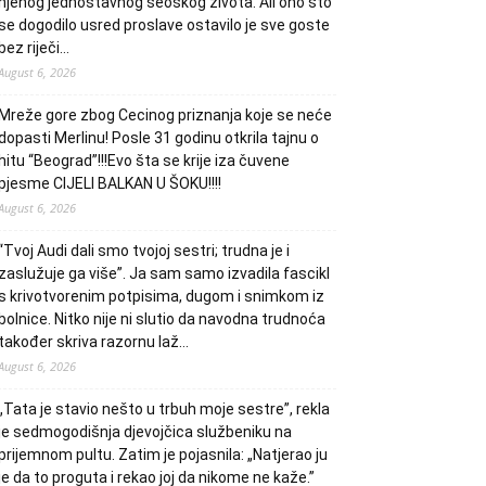
njenog jednostavnog seoskog života. Ali ono što
se dogodilo usred proslave ostavilo je sve goste
bez riječi…
August 6, 2026
Mreže gore zbog Cecinog priznanja koje se neće
dopasti Merlinu! Posle 31 godinu otkrila tajnu o
hitu “Beograd”!!!Evo šta se krije iza čuvene
pjesme CIJELI BALKAN U ŠOKU!!!!
August 6, 2026
“Tvoj Audi dali smo tvojoj sestri; trudna je i
zaslužuje ga više”. Ja sam samo izvadila fascikl
s krivotvorenim potpisima, dugom i snimkom iz
bolnice. Nitko nije ni slutio da navodna trudnoća
također skriva razornu laž…
August 6, 2026
„Tata je stavio nešto u trbuh moje sestre”, rekla
je sedmogodišnja djevojčica službeniku na
prijemnom pultu. Zatim je pojasnila: „Natjerao ju
je da to proguta i rekao joj da nikome ne kaže.”