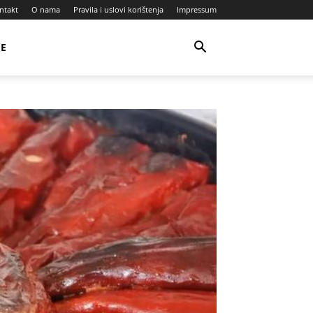
ntakt
O nama
Pravila i uslovi korištenja
Impressum
JE