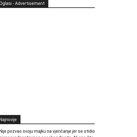
Oglasi - Advertisement
Najnovije
Nije pozvao svoju majku na vjenčanje jer se stidio