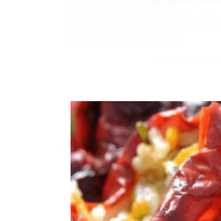
ucveljenog udovca
Marija je pala sa liti
onda je obdukcija otkr
1.0K
234
1