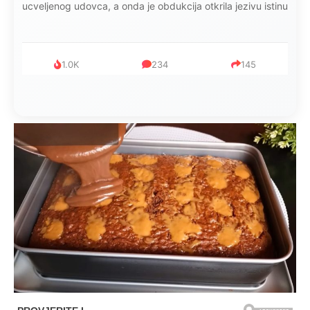
ucveljenog udovca, a onda je obdukcija otkrila jezivu istinu
1.0K
234
145