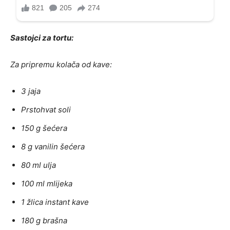
Sastojci za tortu:
Za pripremu kolača od kave:
3 jaja
Prstohvat soli
150 g šećera
8 g vanilin šećera
80 ml ulja
100 ml mlijeka
1 žlica instant kave
180 g brašna