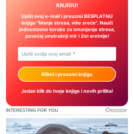
KNJIGU!
Upiši svoj e-mail i preuzmi BESPLATNU
knjigu "Manje stresa, više sreće". Nauči
jednostavne korake za smanjenje stresa,
povećaj unutrašnji mir i živi sretnije!
Jedan klik do tvoje knjige i novih prilika!