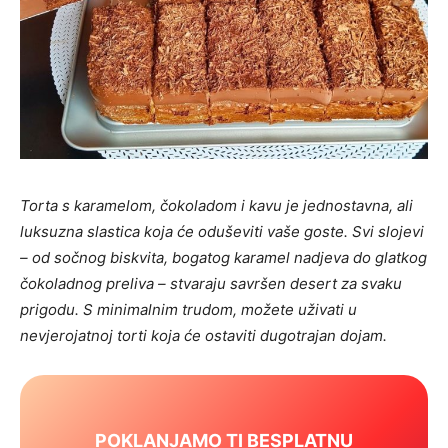
Torta s karamelom, čokoladom i kavu je jednostavna, ali
luksuzna slastica koja će oduševiti vaše goste. Svi slojevi
– od sočnog biskvita, bogatog karamel nadjeva do glatkog
čokoladnog preliva – stvaraju savršen desert za svaku
prigodu. S minimalnim trudom, možete uživati u
nevjerojatnoj torti koja će ostaviti dugotrajan dojam.
POKLANJAMO TI BESPLATNU