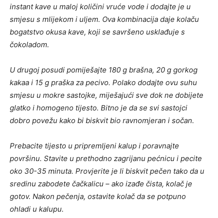
instant kave u maloj količini vruće vode i dodajte je u
smjesu s mlijekom i uljem. Ova kombinacija daje kolaču
bogatstvo okusa kave, koji se savršeno usklađuje s
čokoladom.
U drugoj posudi pomiješajte 180 g brašna, 20 g gorkog
kakaa i 15 g praška za pecivo. Polako dodajte ovu suhu
smjesu u mokre sastojke, miješajući sve dok ne dobijete
glatko i homogeno tijesto. Bitno je da se svi sastojci
dobro povežu kako bi biskvit bio ravnomjeran i sočan.
Prebacite tijesto u pripremljeni kalup i poravnajte
površinu. Stavite u prethodno zagrijanu pećnicu i pecite
oko 30-35 minuta. Provjerite je li biskvit pečen tako da u
sredinu zabodete čačkalicu – ako izađe čista, kolač je
gotov. Nakon pečenja, ostavite kolač da se potpuno
ohladi u kalupu.