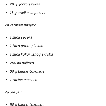
20 g gorkog kakaa
15 g praška za pecivo
Za karamel nadjev:
1 žlica šećera
1 žlica gorkog kakaa
1 žlica kukuruznog škroba
250 ml mlijeka
60 g tamne čokolade
1 žličica maslaca
Za preljev:
60 g tamne čokolade