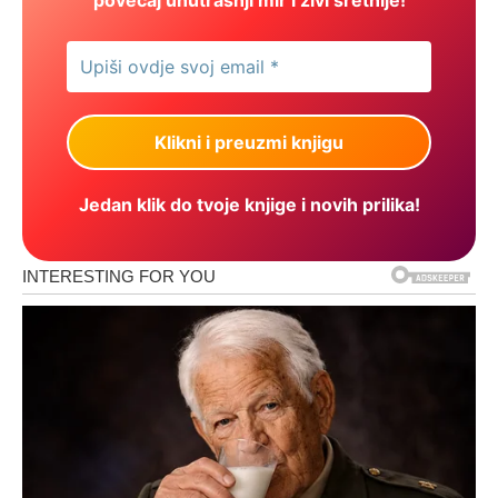
povećaj unutrašnji mir i živi sretnije!
Jedan klik do tvoje knjige i novih prilika!