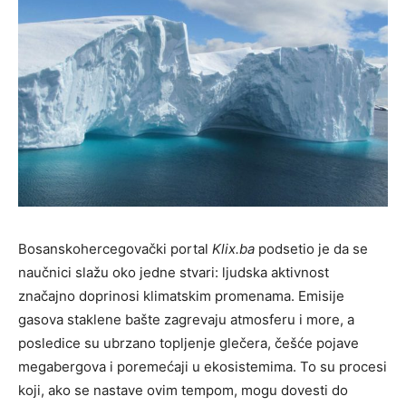
Bosanskohercegovački portal
Klix.ba
podsetio je da se
naučnici slažu oko jedne stvari: ljudska aktivnost
značajno doprinosi klimatskim promenama. Emisije
gasova staklene bašte zagrevaju atmosferu i more, a
posledice su ubrzano topljenje glečera, češće pojave
megabergova i poremećaji u ekosistemima. To su procesi
koji, ako se nastave ovim tempom, mogu dovesti do