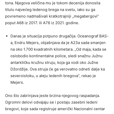
tona. Njegova veličina mu je tokom decenija donosila
titulu najvećeg ledenog brega na svetu, iako su ga
povremeno nadmašivali kratkotrajniji „megabergovi”
poput A68 iz 2017. ili A76 iz 2021. godine.
Danas je situacija potpuno drugačija. Oceanograf BAS-
a, Endru Mejers, objašnjava da je A23a sada smanjen
na oko 1.700 kvadratnih kilometara. „Od maja, kada se
oslobodio kontinentalne police, sledi snažnu Južnu
antarktičku kružnu struju, koja ga vodi oko Južne
Džordžije. Ova struja će ga verovatno odneti dalje ka
severoistoku, u aleju ledenih bregova”, rekao je
Mejers.
Ono što zabrinjava jeste brzina njegovog raspadanja.
Ogromni delovi odvajaju se i postaju zasebni ledeni
bregovi, koje sada registruje američki Nacionalni centar