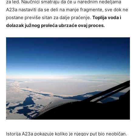
za led. Naučnici smatraju da će u narednim nedeljama
A23a nastaviti da se deli na manje fragmente, sve dok ne
postane previše sitan za dalje praćenje.
Toplija voda i
dolazak južnog proleća ubrzaće ovaj proces.
Istorija A23a pokazuje koliko je njegov put bio neobičan.