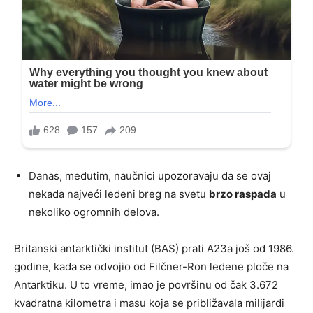
Danas, međutim, naučnici upozoravaju da se ovaj
nekada najveći ledeni breg na svetu
brzo raspada
u
nekoliko ogromnih delova.
Britanski antarktički institut (BAS) prati A23a još od 1986.
godine, kada se odvojio od Filčner-Ron ledene ploče na
Antarktiku. U to vreme, imao je površinu od čak 3.672
kvadratna kilometra i masu koja se približavala milijardi