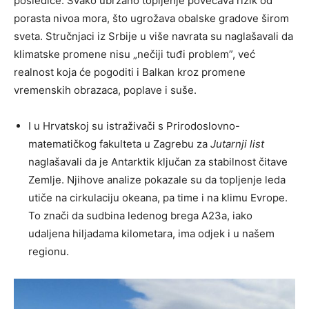
posledice. Svako ubrzano topljenje povećava rizik od
porasta nivoa mora, što ugrožava obalske gradove širom
sveta. Stručnjaci iz Srbije u više navrata su naglašavali da
klimatske promene nisu „nečiji tuđi problem”, već
realnost koja će pogoditi i Balkan kroz promene
vremenskih obrazaca, poplave i suše.
I u Hrvatskoj su istraživači s Prirodoslovno-
matematičkog fakulteta u Zagrebu za
Jutarnji list
naglašavali da je Antarktik ključan za stabilnost čitave
Zemlje. Njihove analize pokazale su da topljenje leda
utiče na cirkulaciju okeana, pa time i na klimu Evrope.
To znači da sudbina ledenog brega A23a, iako
udaljena hiljadama kilometara, ima odjek i u našem
regionu.