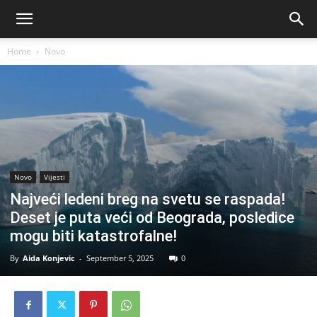
Home
Novo
Novo
Vijesti
Najveći ledeni breg na svetu se raspada!
Deset je puta veći od Beograda, posledice
mogu biti katastrofalne!
By
Aida Konjevic
-
September 5, 2025
0