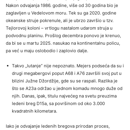
Nakon odvajanja 1986. godine, više od 30 godina bio je
zaglavljen u Vedelovom moru. Tek su ga 2020. godine
okeanske struje pokrenule, ali je ubrzo završio u tzv.
Tejlorovoj koloni – vrtlogu nastalom udarom struja u
podvodnu planinu. Prošlog decembra ponovo je krenuo,
da bi se u martu 2025. nasukao na kontinentalnu policu,
pa već u maju oslobodio i zaplovio dalje.
Takvo „lutanje” nije nepoznato. Mejers podseća da su i
drugi megabergovi poput A68 i A76 završili svoj put u
blizini Južne Džordžije, gde su se raspali. Razlika je
što se A23a održao u jednom komadu mnogo duže od
njih. Danas, ipak, titulu najvećeg na svetu preuzima
ledeni breg D15a, sa površinom od oko 3.000
kvadratnih kilometara.
Iako je odvajanje ledenih bregova prirodan proces,