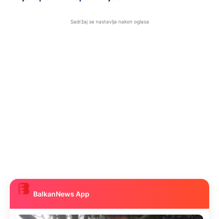
Sadržaj se nastavlja nakon oglasa
BalkanNews App