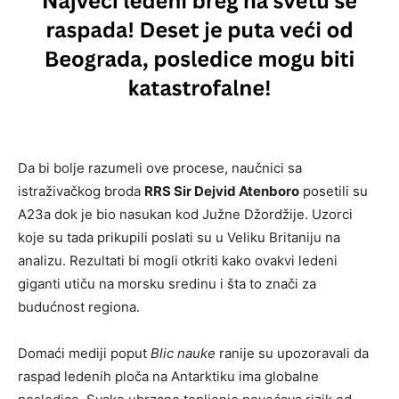
Da bi bolje razumeli ove procese, naučnici sa
istraživačkog broda
RRS Sir Dejvid Atenboro
posetili su
A23a dok je bio nasukan kod Južne Džordžije. Uzorci
koje su tada prikupili poslati su u Veliku Britaniju na
analizu. Rezultati bi mogli otkriti kako ovakvi ledeni
giganti utiču na morsku sredinu i šta to znači za
budućnost regiona.
Domaći mediji poput
Blic nauke
ranije su upozoravali da
raspad ledenih ploča na Antarktiku ima globalne