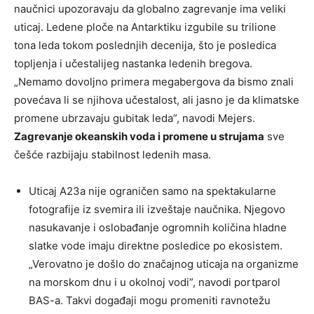
naučnici upozoravaju da globalno zagrevanje ima veliki
uticaj. Ledene ploče na Antarktiku izgubile su trilione
tona leda tokom poslednjih decenija, što je posledica
topljenja i učestalijeg nastanka ledenih bregova.
„Nemamo dovoljno primera megabergova da bismo znali
povećava li se njihova učestalost, ali jasno je da klimatske
promene ubrzavaju gubitak leda”, navodi Mejers.
Zagrevanje okeanskih voda i promene u strujama
sve
češće razbijaju stabilnost ledenih masa.
Uticaj A23a nije ograničen samo na spektakularne
fotografije iz svemira ili izveštaje naučnika. Njegovo
nasukavanje i oslobađanje ogromnih količina hladne
slatke vode imaju direktne posledice po ekosistem.
„Verovatno je došlo do značajnog uticaja na organizme
na morskom dnu i u okolnoj vodi”, navodi portparol
BAS-a. Takvi događaji mogu promeniti ravnotežu