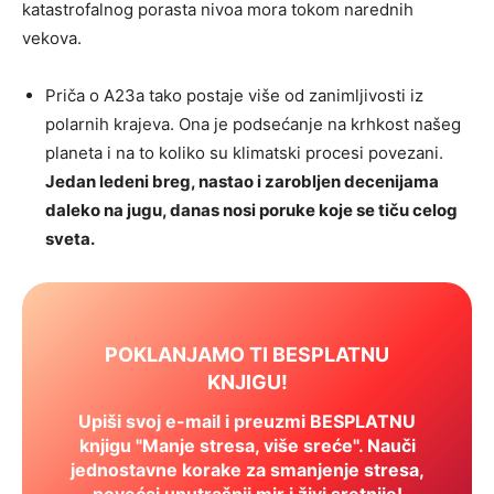
katastrofalnog porasta nivoa mora tokom narednih
vekova.
Priča o A23a tako postaje više od zanimljivosti iz
polarnih krajeva. Ona je podsećanje na krhkost našeg
planeta i na to koliko su klimatski procesi povezani.
Jedan ledeni breg, nastao i zarobljen decenijama
daleko na jugu, danas nosi poruke koje se tiču celog
sveta.
POKLANJAMO TI BESPLATNU
KNJIGU!
Upiši svoj e-mail i preuzmi BESPLATNU
knjigu "Manje stresa, više sreće". Nauči
jednostavne korake za smanjenje stresa,