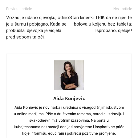
Previous article
Next article
Vozač je udario djevojku, odnio
Stari kineski TRIK da se riješite
je u šumu i pobjegao. Kada se
bolova u koljenu bez tableta:
probudila, djevojka je vidjela
Isprobano, djeluje!
pred sobom ta oči…
Aida Konjevic
Aida Konjević je novinarka i urednica s višegodišnjim iskustvom
u online medijima. Piše o društvenim temama, porodici, zdravlju i
svakodnevnim životnim izazovima. Na portalu
kuhajtesanama.net nastoji donijeti provjerene i inspirativne priče
koje informišu, educiraju i pokreću pozitivne promjene.