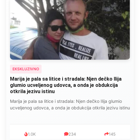
EKSKLUZIVNO
Marija je pala sa litice i stradala: Njen dečko Ilija
glumio ucveljenog udovca, a onda je obdukcija
otkrila jezivu istinu
Marija je pala sa litice i stradala: Njen dečko Ilija glumio
ucveljenog udovca, a onda je obdukcija otkrila jezivu istinu
1.0K
234
145