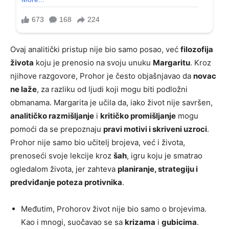
Ovaj analitički pristup nije bio samo posao, već
filozofija
života
koju je prenosio na svoju unuku
Margaritu
. Kroz
njihove razgovore, Prohor je često objašnjavao da
novac
ne laže
, za razliku od ljudi koji mogu biti podložni
obmanama. Margarita je učila da, iako život nije savršen,
analitičko razmišljanje
i
kritičko promišljanje
mogu
pomoći da se prepoznaju
pravi motivi i skriveni uzroci
.
Prohor nije samo bio učitelj brojeva, već i života,
prenoseći svoje lekcije kroz
šah
, igru koju je smatrao
ogledalom života, jer zahteva
planiranje, strategiju i
predviđanje poteza protivnika
.
Međutim, Prohorov život nije bio samo o brojevima.
Kao i mnogi, suočavao se sa
krizama
i
gubicima
.