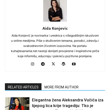
Aida Konjevic
Aida Konjević je novinarka i urednica s višegodišnjim iskustvom
u online medijima. Piše o društvenim temama, porodici, zdravlju i
svakodnevnim životnim izazovima. Na portalu
kuhajtesanama.net nastoji donijeti provjerene i inspirativne priče
koje informišu, educiraju i pokreću pozitivne promjene.
RELATED ARTICLES
MORE FROM AUTHOR
Elegantna žena Aleksandra Vučića iza
lijepog lica krije tragediju: Tko je