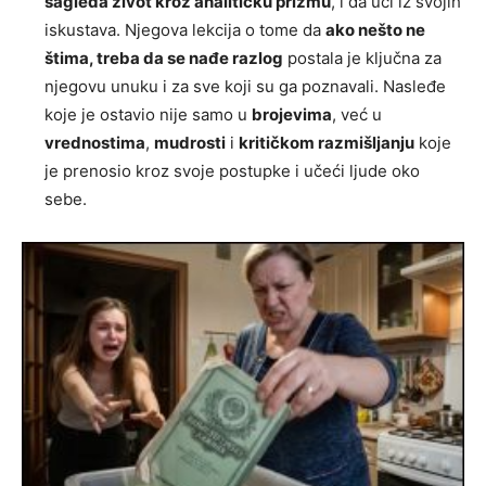
sagleda život kroz analitičku prizmu
, i da uči iz svojih
iskustava. Njegova lekcija o tome da
ako nešto ne
štima, treba da se nađe razlog
postala je ključna za
njegovu unuku i za sve koji su ga poznavali. Nasleđe
koje je ostavio nije samo u
brojevima
, već u
vrednostima
,
mudrosti
i
kritičkom razmišljanju
koje
je prenosio kroz svoje postupke i učeći ljude oko
sebe.