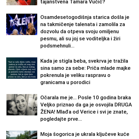
tajanstvena Tamara Vučić?
Osamdesetogodišnja starica došla je
na takmičenje talenata i zamolila za
dozvolu da otpeva svoju omiljenu
pesmu, ali su joj se voditeljka i žiri
podsmehnuli...
Kada je stigla beba, svekrva je tražila
sina samo za sebe: Priča mlade majke
pokrenula je veliku raspravu o
granicama u porodici
Očarala me je… Posle 10 godina braka
Veljko priznao da ga je osvojila DRUGA
ŽENA! Mlađa od Verice i svi je znate,
pogledajte prve...
Moja šogorica je ukrala ključeve kuće