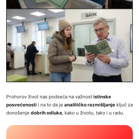
Prohorov život nas podseća na važnost
istinske
posvećenosti
i na to da je
analitičko razmišljanje
ključ za
donošenje
dobrih odluka
, kako u životu, tako i u radu.