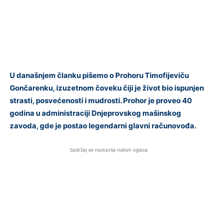
U današnjem članku pišemo o Prohoru Timofijeviču
Gončarenku, izuzetnom čoveku čiji je život bio ispunjen
strasti, posvećenosti i mudrosti. Prohor je proveo 40
godina u administraciji Dnjeprovskog mašinskog
zavoda, gde je postao legendarni glavni računovođa.
Sadržaj se nastavlja nakon oglasa