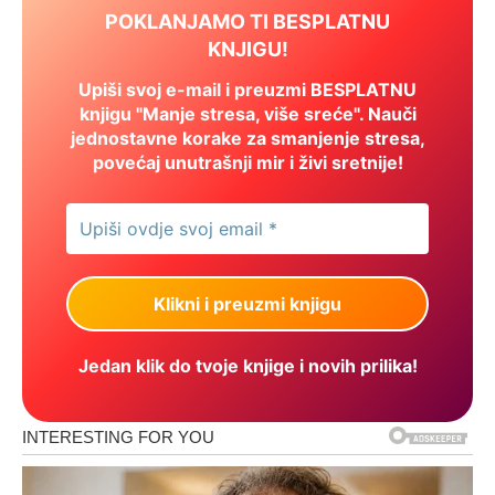
POKLANJAMO TI BESPLATNU
KNJIGU!
Upiši svoj e-mail i preuzmi BESPLATNU
knjigu "Manje stresa, više sreće". Nauči
jednostavne korake za smanjenje stresa,
povećaj unutrašnji mir i živi sretnije!
Jedan klik do tvoje knjige i novih prilika!