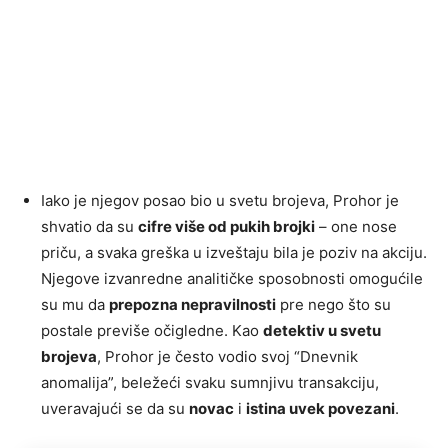
Iako je njegov posao bio u svetu brojeva, Prohor je
shvatio da su
cifre više od pukih brojki
– one nose
priču, a svaka greška u izveštaju bila je poziv na akciju.
Njegove izvanredne analitičke sposobnosti omogućile
su mu da
prepozna nepravilnosti
pre nego što su
postale previše očigledne. Kao
detektiv u svetu
brojeva
, Prohor je često vodio svoj “Dnevnik
anomalija”, beležeći svaku sumnjivu transakciju,
uveravajući se da su
novac
i
istina uvek povezani
.