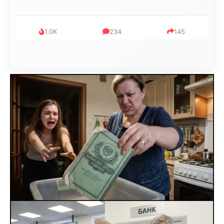
1.0K
234
145