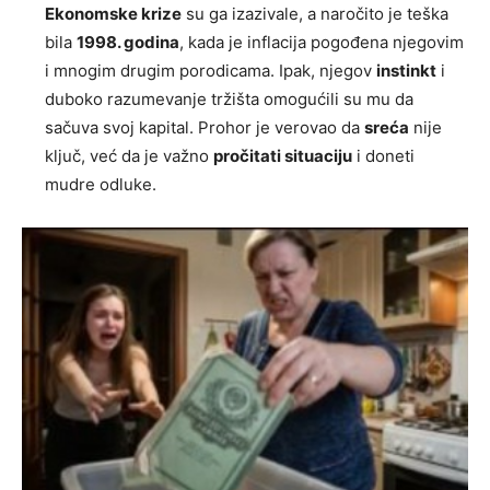
Ekonomske krize
su ga izazivale, a naročito je teška
bila
1998. godina
, kada je inflacija pogođena njegovim
i mnogim drugim porodicama. Ipak, njegov
instinkt
i
duboko razumevanje tržišta omogućili su mu da
sačuva svoj kapital. Prohor je verovao da
sreća
nije
ključ, već da je važno
pročitati situaciju
i doneti
mudre odluke.