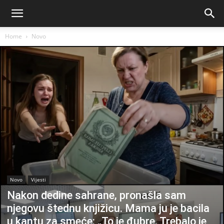
Home
Novo
Novo
Vijesti
Nakon dedine sahrane, pronašla sam
njegovu štednu knjižicu. Mama ju je bacila
u kantu za smeće: „To je đubre. Trebalo je