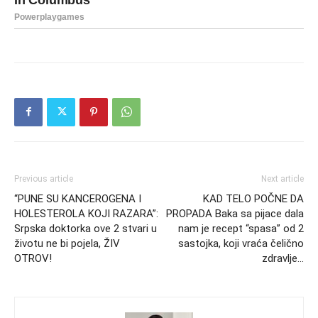
Previous article
Next article
“PUNE SU KANCEROGENA I
KAD TELO POČNE DA
HOLESTEROLA KOJI RAZARA”:
PROPADA Baka sa pijace dala
Srpska doktorka ove 2 stvari u
nam je recept “spasa” od 2
životu ne bi pojela, ŽIV
sastojka, koji vraća čelično
OTROV!
zdravlje…