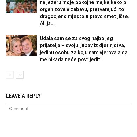
na jezeru moje pokojne majke kako bi
organizovala zabavu, pretvarajući to
dragocjeno mjesto u pravo smetljište.
Ali ja...
Udala sam se za svog najboljeg
prijatelja – svoju ljubav iz djetinjstva,
jedinu osobu za koju sam vjerovala da
me nikada neće povrijediti.
LEAVE A REPLY