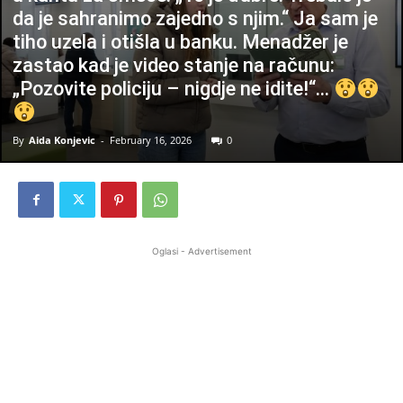
da je sahranimo zajedno s njim.“ Ja sam je
tiho uzela i otišla u banku. Menadžer je
zastao kad je video stanje na računu:
„Pozovite policiju – nigdje ne idite!“…
By
Aida Konjevic
-
February 16, 2026
0
Oglasi - Advertisement