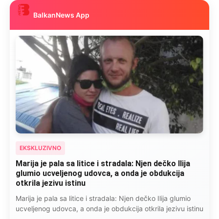
BalkanNews App
EKSKLUZIVNO
Marija je pala sa litice i stradala: Njen dečko Ilija
glumio ucveljenog udovca, a onda je obdukcija
otkrila jezivu istinu
Marija je pala sa litice i stradala: Njen dečko Ilija glumio
ucveljenog udovca, a onda je obdukcija otkrila jezivu istinu