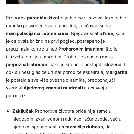
Prohorov
porodični život
nije bio bez izazova. Iako je bio
duboko posvećen svojoj porodici, suočavao se sa
manipulacijama i obmanama
. Njegova snaha
Nina
, koja
je delovala brižno na prvi pogled, postepeno je
preuzimala kontrolu nad
Prohorovim imanjem
, što je
izazvalo tenzije u porodici. Prohor je znao da mora
prepoznati obmane
, iako je situacija postajala
složena
. I
dok su nesuglasice unutar porodice eskalirale,
Margarita
je postajala sve više svesna dinamike, prepoznajući
važnost
djedovog znanja i mudrosti
u očuvanju
porodice.
Zaključak
Prohorove životne priče nije samo u
njegovom izvanrednom radu kao računovođe, već u
njegovoj sposobnosti da
razmišlja duboko
, da