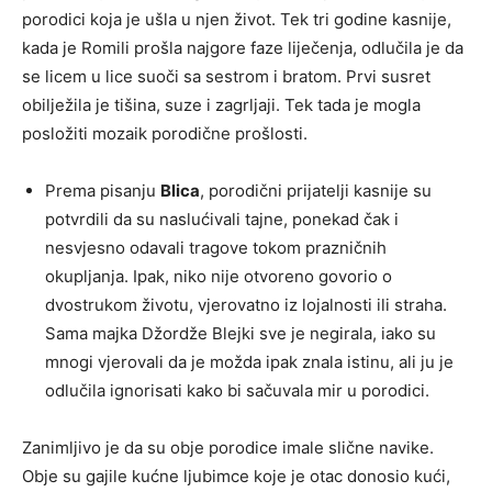
porodici koja je ušla u njen život. Tek tri godine kasnije,
kada je Romili prošla najgore faze liječenja, odlučila je da
se licem u lice suoči sa sestrom i bratom. Prvi susret
obilježila je tišina, suze i zagrljaji. Tek tada je mogla
posložiti mozaik porodične prošlosti.
Prema pisanju
Blica
, porodični prijatelji kasnije su
potvrdili da su naslućivali tajne, ponekad čak i
nesvjesno odavali tragove tokom prazničnih
okupljanja. Ipak, niko nije otvoreno govorio o
dvostrukom životu, vjerovatno iz lojalnosti ili straha.
Sama majka Džordže Blejki sve je negirala, iako su
mnogi vjerovali da je možda ipak znala istinu, ali ju je
odlučila ignorisati kako bi sačuvala mir u porodici.
Zanimljivo je da su obje porodice imale slične navike.
Obje su gajile kućne ljubimce koje je otac donosio kući,