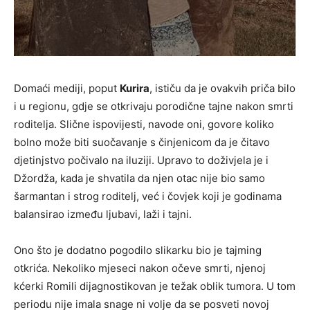
Domaći mediji, poput
Kurira
, ističu da je ovakvih priča bilo
i u regionu, gdje se otkrivaju porodične tajne nakon smrti
roditelja. Slične ispovijesti, navode oni, govore koliko
bolno može biti suočavanje s činjenicom da je čitavo
djetinjstvo počivalo na iluziji. Upravo to doživjela je i
Džordža, kada je shvatila da njen otac nije bio samo
šarmantan i strog roditelj, već i čovjek koji je godinama
balansirao između ljubavi, laži i tajni.
Ono što je dodatno pogodilo slikarku bio je tajming
otkrića. Nekoliko mjeseci nakon očeve smrti, njenoj
kćerki Romili dijagnostikovan je težak oblik tumora. U tom
periodu nije imala snage ni volje da se posveti novoj