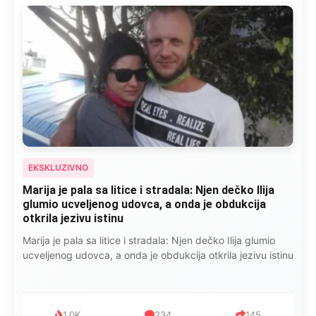
EKSKLUZIVNO
Marija je pala sa litice i stradala: Njen dečko Ilija
glumio ucveljenog udovca, a onda je obdukcija
otkrila jezivu istinu
Marija je pala sa litice i stradala: Njen dečko Ilija glumio
ucveljenog udovca, a onda je obdukcija otkrila jezivu istinu
1.0K
234
145