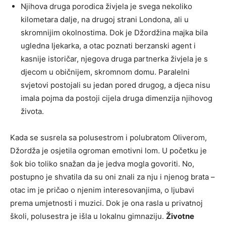
Njihova druga porodica živjela je svega nekoliko
kilometara dalje, na drugoj strani Londona, ali u
skromnijim okolnostima. Dok je Džordžina majka bila
ugledna ljekarka, a otac poznati berzanski agent i
kasnije istoričar, njegova druga partnerka živjela je s
djecom u običnijem, skromnom domu. Paralelni
svjetovi postojali su jedan pored drugog, a djeca nisu
imala pojma da postoji cijela druga dimenzija njihovog
života.
Kada se susrela sa polusestrom i polubratom Oliverom,
Džordža je osjetila ogroman emotivni lom. U početku je
šok bio toliko snažan da je jedva mogla govoriti. No,
postupno je shvatila da su oni znali za nju i njenog brata –
otac im je pričao o njenim interesovanjima, o ljubavi
prema umjetnosti i muzici. Dok je ona rasla u privatnoj
školi, polusestra je išla u lokalnu gimnaziju.
Životne