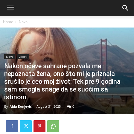
Home
Novo
Novo
Vijesti
Nakon očeve sahrane pozvala me
nepoznata žena, ono što mi je priznala
srušilo je ceo moj život: Tek pre 9 godina
sam smogla snage da se suočim sa
istinom
By
Aida Konjevic
-
August 31, 2025
0