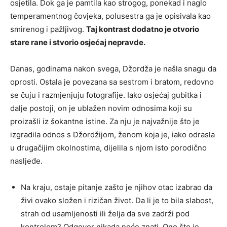
osjetila. Dok ga je pamtila kao strogog, ponekad i naglo
temperamentnog čovjeka, polusestra ga je opisivala kao
smirenog i pažljivog.
Taj kontrast dodatno je otvorio
stare rane i stvorio osjećaj nepravde.
Danas, godinama nakon svega, Džordža je našla snagu da
oprosti. Ostala je povezana sa sestrom i bratom, redovno
se čuju i razmjenjuju fotografije. Iako osjećaj gubitka i
dalje postoji, on je ublažen novim odnosima koji su
proizašli iz šokantne istine. Za nju je najvažnije što je
izgradila odnos s Džordžijom, ženom koja je, iako odrasla
u drugačijim okolnostima, dijelila s njom isto porodično
nasljeđe.
Na kraju, ostaje pitanje zašto je njihov otac izabrao da
živi ovako složen i rizičan život. Da li je to bila slabost,
strah od usamljenosti ili želja da sve zadrži pod
kontrolom? Odgovor nikada neće znati. Ono što je