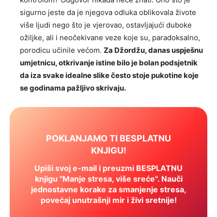
sigurno jeste da je njegova odluka oblikovala živote
više ljudi nego što je vjerovao, ostavljajući duboke
ožiljke, ali i neočekivane veze koje su, paradoksalno,
porodicu učinile većom.
Za Džordžu, danas uspješnu
umjetnicu, otkrivanje istine bilo je bolan podsjetnik
da iza svake idealne slike često stoje pukotine koje
se godinama pažljivo skrivaju.
POKLANJAMO TI BESPLATNU
KNJIGU!
Upiši svoj e-mail i preuzmi BESPLATNU
knjigu "Manje stresa, više sreće". Nauči
jednostavne korake za smanjenje stresa,
povećaj unutrašnji mir i živi sretnije!