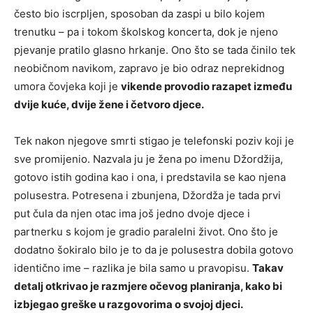
često bio iscrpljen, sposoban da zaspi u bilo kojem
trenutku – pa i tokom školskog koncerta, dok je njeno
pjevanje pratilo glasno hrkanje. Ono što se tada činilo tek
neobičnom navikom, zapravo je bio odraz neprekidnog
umora čovjeka koji je
vikende provodio razapet između
dvije kuće, dvije žene i četvoro djece.
Tek nakon njegove smrti stigao je telefonski poziv koji je
sve promijenio. Nazvala ju je žena po imenu Džordžija,
gotovo istih godina kao i ona, i predstavila se kao njena
polusestra. Potresena i zbunjena, Džordža je tada prvi
put čula da njen otac ima još jedno dvoje djece i
partnerku s kojom je gradio paralelni život. Ono što je
dodatno šokiralo bilo je to da je polusestra dobila gotovo
identično ime – razlika je bila samo u pravopisu.
Takav
detalj otkrivao je razmjere očevog planiranja, kako bi
izbjegao greške u razgovorima o svojoj djeci.