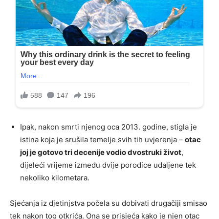
Ipak, nakon smrti njenog oca 2013. godine, stigla je
istina koja je srušila temelje svih tih uvjerenja –
otac
joj je gotovo tri decenije vodio dvostruki život
,
dijeleći vrijeme između dvije porodice udaljene tek
nekoliko kilometara.
Sjećanja iz djetinjstva počela su dobivati drugačiji smisao
tek nakon tog otkrića. Ona se prisjeća kako je njen otac