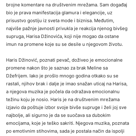
brojne komentare na društvenim mrežama. Sam događaj
bio je prava manifestacija glamura i elegancije, uz
prisustvo gostiju iz sveta mode i biznisa. Međutim,
najviše pažnje javnosti privukla je reakcija njenog bivšeg
supruga, Harisa Džinovića, koji nije mogao da ostane
imun na promene koje su se desile u njegovom životu.
Haris Džinović, poznati pevač, doživeo je emocionalne
promene nakon što je saznao za brak Meline sa
Džefrijem. Iako je prošlo mnogo godina otkako su se
rastali, njihov brak i dalje je imao snažan uticaj na Harisa,
a njegova muzika je počela da odražava emocionalnu
težinu koju je nosio. Haris je na društvenim mrežama
izjavio da poštuje izbor svoje bivše supruge i želi joj sve
najbolje, ali sigurno je da se suočava sa dubokim
emocijama, koje je teško sakriti. Njegova muzika, poznata
po emotivnim stihovima, sada je postala način da ispolji