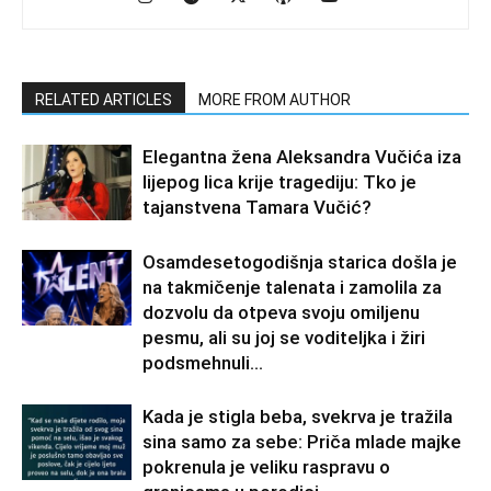
RELATED ARTICLES
MORE FROM AUTHOR
Elegantna žena Aleksandra Vučića iza
lijepog lica krije tragediju: Tko je
tajanstvena Tamara Vučić?
Osamdesetogodišnja starica došla je
na takmičenje talenata i zamolila za
dozvolu da otpeva svoju omiljenu
pesmu, ali su joj se voditeljka i žiri
podsmehnuli...
Kada je stigla beba, svekrva je tražila
sina samo za sebe: Priča mlade majke
pokrenula je veliku raspravu o