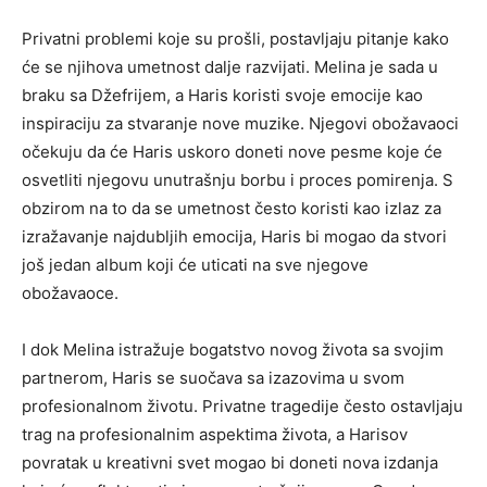
Privatni problemi koje su prošli, postavljaju pitanje kako
će se njihova umetnost dalje razvijati. Melina je sada u
braku sa Džefrijem, a Haris koristi svoje emocije kao
inspiraciju za stvaranje nove muzike. Njegovi obožavaoci
očekuju da će Haris uskoro doneti nove pesme koje će
osvetliti njegovu unutrašnju borbu i proces pomirenja. S
obzirom na to da se umetnost često koristi kao izlaz za
izražavanje najdubljih emocija, Haris bi mogao da stvori
još jedan album koji će uticati na sve njegove
obožavaoce.
I dok Melina istražuje bogatstvo novog života sa svojim
partnerom, Haris se suočava sa izazovima u svom
profesionalnom životu. Privatne tragedije često ostavljaju
trag na profesionalnim aspektima života, a Harisov
povratak u kreativni svet mogao bi doneti nova izdanja