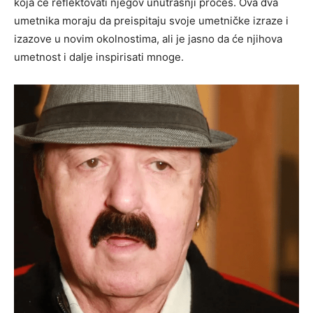
koja će reflektovati njegov unutrašnji proces. Ova dva
umetnika moraju da preispitaju svoje umetničke izraze i
izazove u novim okolnostima, ali je jasno da će njihova
umetnost i dalje inspirisati mnoge.