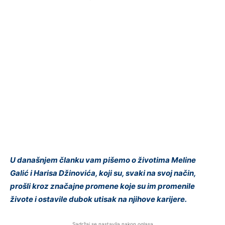
U današnjem članku vam pišemo o životima Meline
Galić i Harisa Džinovića, koji su, svaki na svoj način,
prošli kroz značajne promene koje su im promenile
živote i ostavile dubok utisak na njihove karijere.
Sadržaj se nastavlja nakon oglasa