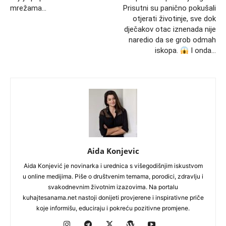
mrežama…
Prisutni su panično pokušali
otjerati životinje, sve dok
dječakov otac iznenada nije
naredio da se grob odmah
iskopa.
I onda…
Aida Konjevic
Aida Konjević je novinarka i urednica s višegodišnjim iskustvom
u online medijima. Piše o društvenim temama, porodici, zdravlju i
svakodnevnim životnim izazovima. Na portalu
kuhajtesanama.net nastoji donijeti provjerene i inspirativne priče
koje informišu, educiraju i pokreću pozitivne promjene.