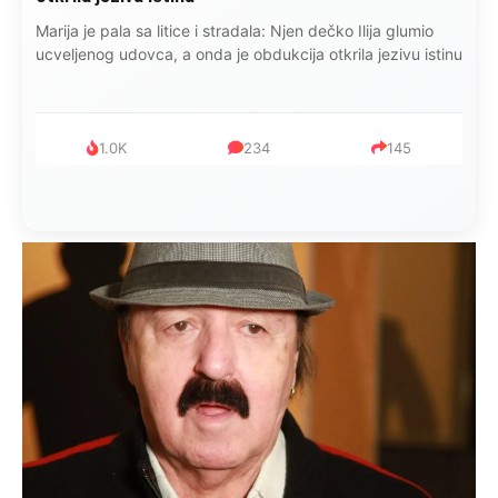
Marija je pala sa litice i stradala: Njen dečko Ilija glumio
ucveljenog udovca, a onda je obdukcija otkrila jezivu istinu
1.0K
234
145