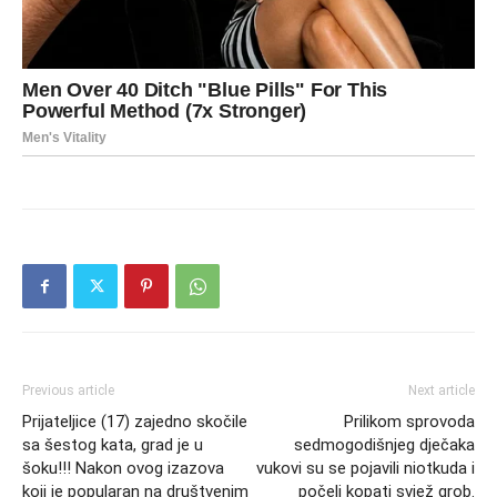
Previous article
Next article
Prijateljice (17) zajedno skočile
Prilikom sprovoda
sa šestog kata, grad je u
sedmogodišnjeg dječaka
šoku!!! Nakon ovog izazova
vukovi su se pojavili niotkuda i
koji je popularan na društvenim
počeli kopati svjež grob.