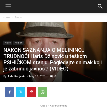
Home
Novo
Novo
Region
NAKON SAZNANJA O MELININOJ
TRUDNOĆI Haris Džinović u teškom
PSIHIČKOM stanju: Pogledajte snimak koji
je zabrinuo javnost! (VIDEO)
By
Aida Konjevic
-
May 13, 2026
0
Oglasi - Advertisement