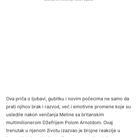
Ova priča o ljubavi, gubitku i novim počecima ne samo da
prati njihov brak i razvod, već i emotivne promene koje su
usledile nakon venčanja Meline sa britanskim
multimilionerom Džefrijem Polom Arnoldom. Ovaj
trenutak u njenom životu izazvao je brojne reakcije u