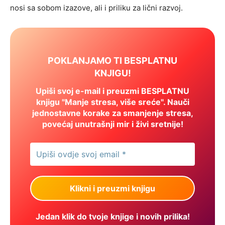
nosi sa sobom izazove, ali i priliku za lični razvoj.
POKLANJAMO TI BESPLATNU
KNJIGU!
Upiši svoj e-mail i preuzmi BESPLATNU
knjigu "Manje stresa, više sreće". Nauči
jednostavne korake za smanjenje stresa,
povećaj unutrašnji mir i živi sretnije!
Jedan klik do tvoje knjige i novih prilika!