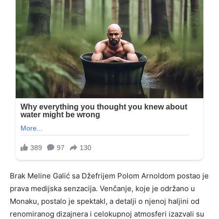
Brak Meline Galić sa Džefrijem Polom Arnoldom postao je
prava medijska senzacija. Venčanje, koje je održano u
Monaku, postalo je spektakl, a detalji o njenoj haljini od
renomiranog dizajnera i celokupnoj atmosferi izazvali su