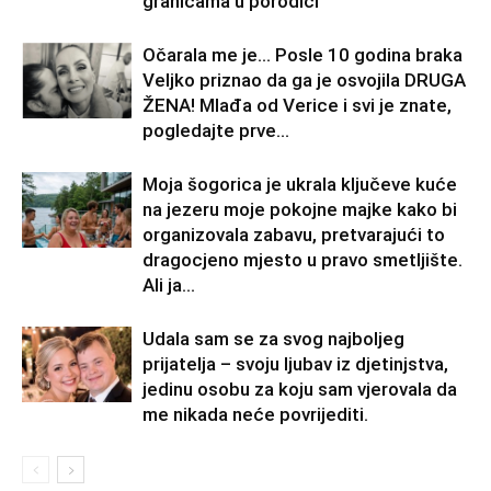
granicama u porodici
Očarala me je… Posle 10 godina braka
Veljko priznao da ga je osvojila DRUGA
ŽENA! Mlađa od Verice i svi je znate,
pogledajte prve...
Moja šogorica je ukrala ključeve kuće
na jezeru moje pokojne majke kako bi
organizovala zabavu, pretvarajući to
dragocjeno mjesto u pravo smetljište.
Ali ja...
Udala sam se za svog najboljeg
prijatelja – svoju ljubav iz djetinjstva,
jedinu osobu za koju sam vjerovala da
me nikada neće povrijediti.