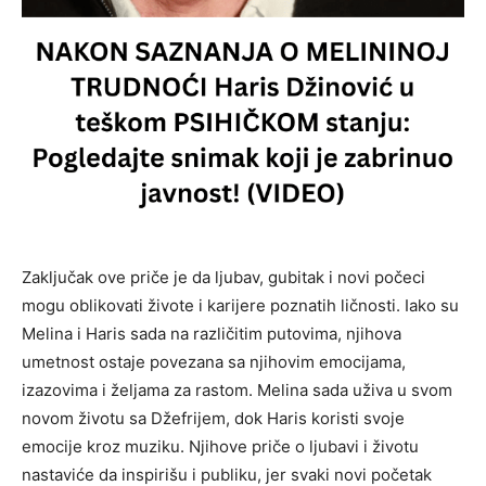
Zaključak ove priče je da ljubav, gubitak i novi počeci
mogu oblikovati živote i karijere poznatih ličnosti. Iako su
Melina i Haris sada na različitim putovima, njihova
umetnost ostaje povezana sa njihovim emocijama,
izazovima i željama za rastom. Melina sada uživa u svom
novom životu sa Džefrijem, dok Haris koristi svoje
emocije kroz muziku. Njihove priče o ljubavi i životu
nastaviće da inspirišu i publiku, jer svaki novi početak