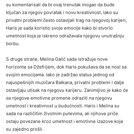
su komentarisali da bi ovaj trenutak mogao da bude
ključan za njegov povratak i novu kreativnost. Iako su
privatni problemi često ostavljali trag na njegovoj karijeri,
Haris je sada koristio svoje emocije kako bi stvorio
umetnost koja je iskreno odražavala njegovu unutrašnju
borbu.
S druge strane, Melina Galić sada istražuje nove
horizonte sa Džefrijem, dok Haris pokušava da se nosi sa
svojim emocijama. Iako je zadržao status jednog od
najuspešnijih muzičara Balkana, privatni problemi i dalje
ostavljaju utisak na njegovu karijeru. Zanimljivo je kako će
se njegove emotivne promene odraziti na njegovu
umetnost i kreativnost u budućnosti. Haris i Melina su
sada na različitim životnim putevima, ali njihove priče
ostaju povezane kroz umetnost i emotivne izazove koje
su zajedno prošli.