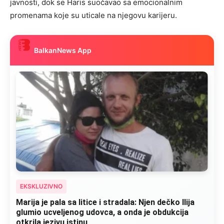
javnosti, dok se Haris suočavao sa emocionalnim
promenama koje su uticale na njegovu karijeru.
BalkanNews App
EKSKLUZIVNO
Marija je pala sa litice i stradala: Njen dečko Ilija
glumio ucveljenog udovca, a onda je obdukcija
otkrila jezivu istinu