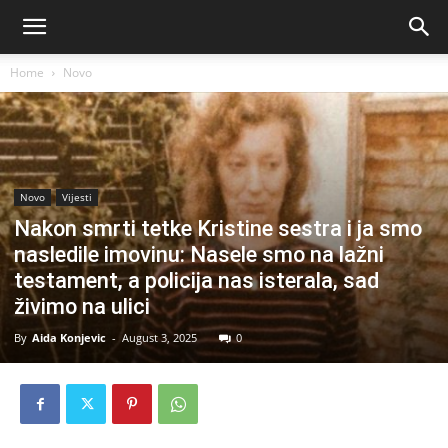
Home
Novo
Novo
Vijesti
Nakon smrti tetke Kristine sestra i ja smo
nasledile imovinu: Nasele smo na lažni
testament, a policija nas isterala, sad
živimo na ulici
By
Aida Konjevic
-
August 3, 2025
0