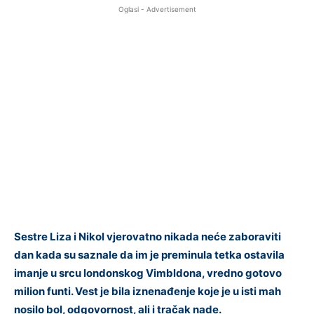
Oglasi - Advertisement
Sestre Liza i Nikol vjerovatno nikada neće zaboraviti
dan kada su saznale da im je preminula tetka ostavila
imanje u srcu londonskog Vimbldona, vredno gotovo
milion funti. Vest je bila iznenađenje koje je u isti mah
nosilo bol, odgovornost, ali i tračak nade.