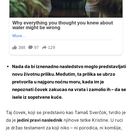
Nada da bi iznenadno nasledstvo moglo predstavljati
novu životnu priliku. Međutim, ta prilika se ubrzo
pretvorila u najgoru noćnu moru, kada im je
nepoznati čovek zakucao na vrata i zamolio ih – da se
isele iz sopstvene kuće.
Taj čovek, koji se predstavio kao Tamaš Sverčok, tvrdio je
da je
jedini pravi naslednik
njihove tetke Kristine. U ruci
je držao testament za koji niko – ni porodica, ni komšije,