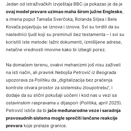
Jedan od istraživačkih izvještaja BBC-ja pokazao je da je
ovaj model prevare uzimao maha širom južne Engleske
,
a imena poput Tamaša Sverčoka, Rolanda Siljea i Bele
Kovača pojavljuju se iznova i iznova. Svi su tvrdili da su
naslednici ljudi koji su preminuli bez testamenta – i svi su
koristili iste metode: lažni dokumenti, izmišljene adrese,
netačne vrednosti imovine kako bi izbegli porez.
Na domaćem terenu, ovakvi mehanizmi još nisu zaživeli
na isti način, ali
pravnik Nebojša Petrović iz Beograda
upozorava za
Politiku
da „digitalizacija bez praćenja
kontrole otvara prostor za sistemsku zloupotrebu“, i
dodaje da su slični pokušaji uočeni i kod nas u vezi sa
ostavinskim raspravama u dijaspori (
Politika, april 2025
).
Petrović ističe da bi
jače međunarodne veze i saradnja
pravosudnih sistema mogle sprečiti lančane reakcije
prevara
koje prelaze granice.