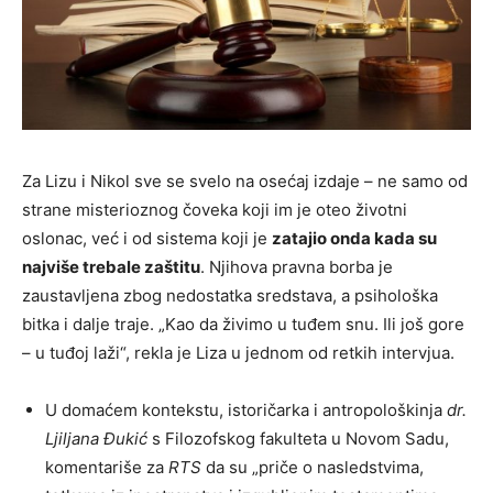
Za Lizu i Nikol sve se svelo na osećaj izdaje – ne samo od
strane misterioznog čoveka koji im je oteo životni
oslonac, već i od sistema koji je
zatajio onda kada su
najviše trebale zaštitu
. Njihova pravna borba je
zaustavljena zbog nedostatka sredstava, a psihološka
bitka i dalje traje. „Kao da živimo u tuđem snu. Ili još gore
– u tuđoj laži“, rekla je Liza u jednom od retkih intervjua.
U domaćem kontekstu, istoričarka i antropološkinja
dr.
Ljiljana Đukić
s Filozofskog fakulteta u Novom Sadu,
komentariše za
RTS
da su „priče o nasledstvima,