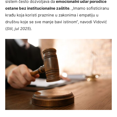
sistem često dozvoljava da
emocionalni udar porodice
ostane bez institucionalne zaštite
. „Imamo sofisticiranu
krađu koja koristi praznine u zakonima i empatiju u
društvu koje se sve manje bavi istinom“, navodi Vidović
(
Stil, jul 2025
).