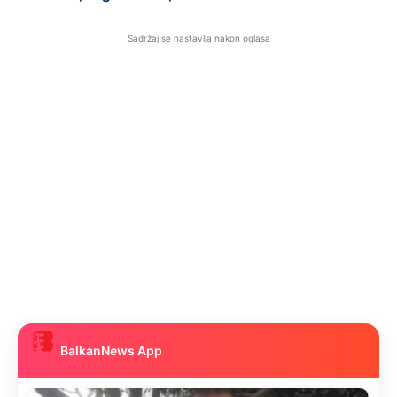
Sadržaj se nastavlja nakon oglasa
BalkanNews App