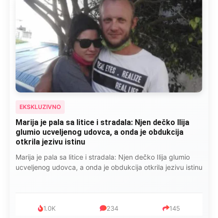
EKSKLUZIVNO
Marija je pala sa litice i stradala: Njen dečko Ilija
glumio ucveljenog udovca, a onda je obdukcija
otkrila jezivu istinu
Marija je pala sa litice i stradala: Njen dečko Ilija glumio
ucveljenog udovca, a onda je obdukcija otkrila jezivu istinu
1.0K
234
145