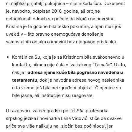
ni najbliži prijatelji pokojnice – nije nikada čuo. Dokument
je, navodno, potpisan 2016. godine, ali brojne
nelogičnosti odmah su počele da iskaču na površinu.
Kristina je te godine bila teško pokretna, a njen muž još
uvek živ – što pravno onemogućava donošenje
samostalnih odluka o imovini bez njegovog pristanka.
Komšinica Su, koja je sa Kristinom bila svakodnevno u
kontaktu, nikada nije čula ni za kakvog “Tamaša”. Uz to,
čak je i
adresa njene kuće bila pogrešno navedena u
testamentu
, dok je navodna adresa novog naslednika
u to vreme još bila neizgrađeni objekat. Činjenice su
bile jasne, ali institucije nisu reagovale.
U razgovoru za beogradski portal
Stil
, profesorka
srpskog jezika i novinarka Lana Vidović ističe da ovakve
priče sve više nalikuju na „zločin bez počinioca“, jer