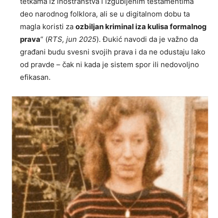
tetkama iz inostranstva i izgubljenim testamentima
deo narodnog folklora, ali se u digitalnom dobu ta
magla koristi za
ozbiljan kriminal iza kulisa formalnog
prava
“ (
RTS, jun 2025
). Đukić navodi da je važno da
građani budu svesni svojih prava i da ne odustaju lako
od pravde – čak ni kada je sistem spor ili nedovoljno
efikasan.