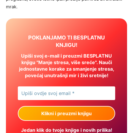
mrak.
POKLANJAMO TI BESPLATNU
KNJIGU!
Upiši svoj e-mail i preuzmi BESPLATNU
knjigu "Manje stresa, više sreće". Nauči
jednostavne korake za smanjenje stresa,
povećaj unutrašnji mir i živi sretnije!
Jedan klik do tvoje knjige i novih prilika!