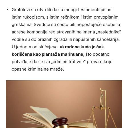
Grafolozi su utvrdili da su mnogi testamenti pisani
istim rukopisom, s istim rečnikom i istim pravopisnim
greškama. Svedoci su često bili nepostojeće osobe, a
adrese kompanija registrovanih na imena „naslednika“
vodile su do praznih zgrada ili napuštenih kancelarija.
U jednom od slučajeva,
ukradena kuća je čak
korišćena kao plantaža marihuane
, što dodatno
potvrđuje da se iza „administrativne“ prevare kriju
opasne kriminalne mreže.