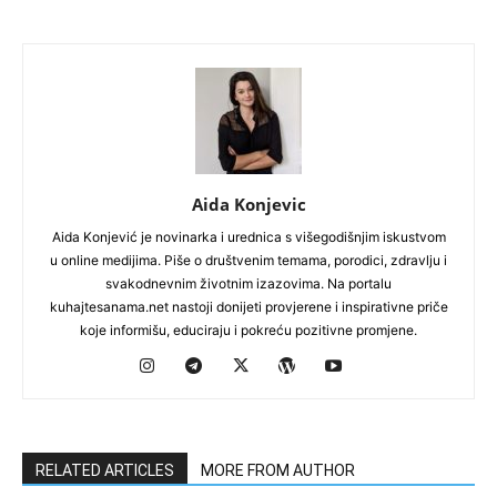
Aida Konjevic
Aida Konjević je novinarka i urednica s višegodišnjim iskustvom
u online medijima. Piše o društvenim temama, porodici, zdravlju i
svakodnevnim životnim izazovima. Na portalu
kuhajtesanama.net nastoji donijeti provjerene i inspirativne priče
koje informišu, educiraju i pokreću pozitivne promjene.
RELATED ARTICLES
MORE FROM AUTHOR