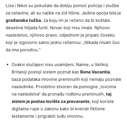
Liza i Nikol su pokušale da dobiju pomoć policije i službe
za ostavine, ali su naišle na zid tišine. Jedina opcija bila je
građanska tužba
, za koju im je rečeno da bi koštala
desetine hiljada funti. Novac koji nisu imale. Njihovo
nasledstvo, njihovo pravo, odjednom je pripalo čoveku
koji je izgovorio samo jednu rečenicu: „Nikada nisam čuo
da ima porodicu.“
Ovakvi slučajevi nisu usamljeni. Naime, u Velikoj
Britaniji postoji sistem poznat kao
Bona Vacantia
,
baza podataka imovine preminulih koji nemaju poznate
naslednike. Prvobitno stvoren da pomogne „lovcima
na nasledstva“ da pronađu rodbinu preminulih,
taj
sistem je postao lovište za prevarante
, koji koriste
digitalne rupe u zakonu kako bi kreirali fiktivne
testamente i prigrabili tuđu imovinu.