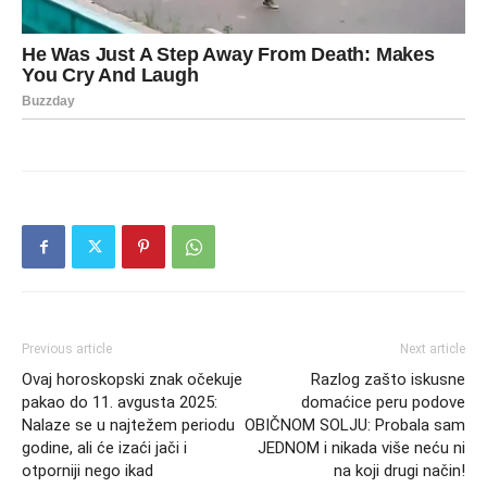
Previous article
Next article
Ovaj horoskopski znak očekuje
Razlog zašto iskusne
pakao do 11. avgusta 2025:
domaćice peru podove
Nalaze se u najtežem periodu
OBIČNOM SOLJU: Probala sam
godine, ali će izaći jači i
JEDNOM i nikada više neću ni
otporniji nego ikad
na koji drugi način!