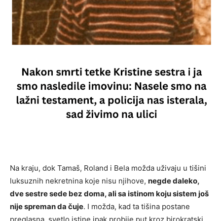
Na kraju, dok Tamaš, Roland i Bela možda uživaju u tišini
luksuznih nekretnina koje nisu njihove,
negde daleko,
dve sestre sede bez doma, ali sa istinom koju sistem još
nije spreman da čuje
. I možda, kad ta tišina postane
preglasna, svetlo istine ipak probije put kroz birokratski