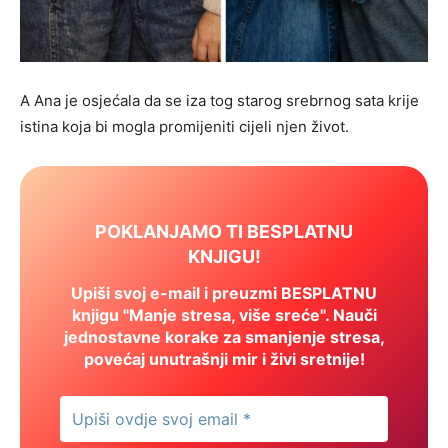
A Ana je osjećala da se iza tog starog srebrnog sata krije
istina koja bi mogla promijeniti cijeli njen život.
POKLANJAMO TI BESPLATNU
KNJIGU!
Upiši svoj e-mail i preuzmi BESPLATNU
knjigu "Manje stresa, više sreće". Nauči
jednostavne korake za smanjenje stresa,
povećaj unutrašnji mir i živi sretnije!