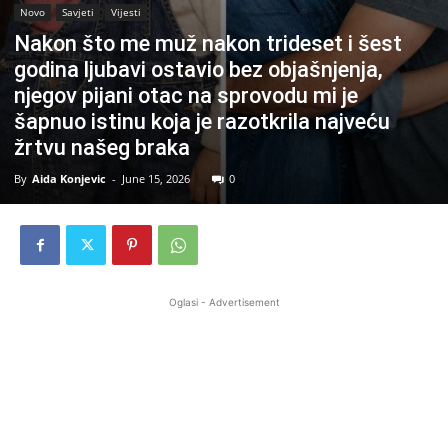
Novo
Savjeti
Vijesti
Nakon što me muž nakon trideset i šest
godina ljubavi ostavio bez objašnjenja,
njegov pijani otac na sprovodu mi je
šapnuo istinu koja je razotkrila najveću
žrtvu našeg braka
By
Aida Konjevic
-
June 15, 2026
0
Oglasi - Advertisement