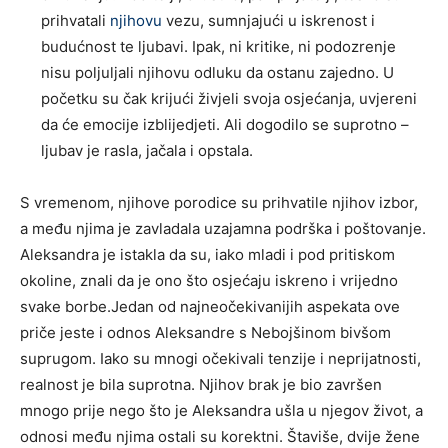
prihvatali
njihovu
vezu, sumnjajući u iskrenost i
budućnost te ljubavi. Ipak, ni kritike, ni podozrenje
nisu poljuljali njihovu odluku da ostanu zajedno. U
početku su čak krijući živjeli svoja osjećanja, uvjereni
da će emocije izblijedjeti. Ali dogodilo se suprotno –
ljubav je rasla, jačala i opstala.
S vremenom, njihove porodice su prihvatile njihov izbor,
a među njima je zavladala uzajamna podrška i poštovanje.
Aleksandra je istakla da su, iako mladi i pod pritiskom
okoline, znali da je ono što osjećaju iskreno i vrijedno
svake borbe.Jedan od najneočekivanijih aspekata ove
priče jeste i odnos Aleksandre s Nebojšinom bivšom
suprugom. Iako su mnogi očekivali tenzije i neprijatnosti,
realnost je bila suprotna. Njihov brak je bio završen
mnogo prije nego što je Aleksandra ušla u njegov život, a
odnosi među njima ostali su korektni. Štaviše, dvije žene