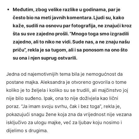
Međutim, zbog velike razlike u godinama, par je
često bio na meti javnih komentara. Ljudi su, kako
kaže, sudili na osnovu par fotografija, ne znajući kroz
šta su sve zajedno prošli. “Mnogo toga smo izgradili
zajedno, ali to niko ne vidi. Sude nas, a ne znaju našu
priču”, rekla je sa tugom, ali i sa ponosom na ono što
su ona i njen suprug ostvarili.
Jedna od najemotivnijih tema bila je nemogućnost da
postane majka. Aleksandra je otvoreno govorila o tome
koliko je to željela i koliko su se trudili, ali majčinstvo joj
nije bilo suđeno. Ipak, ona to nije doživjela kao lični
poraz. “Ja imam svoju svrhu, čak i bez toga”, rekla je,
pokazujući snagu žene koja zna da vrijednost nije vezana
isključivo za ulogu majke, već za ljubav koju nosimo i
dijelimo s drugima.