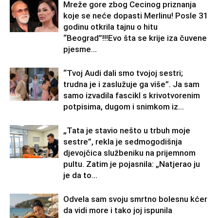
Mreže gore zbog Cecinog priznanja
koje se neće dopasti Merlinu! Posle 31
godinu otkrila tajnu o hitu
“Beograd”!!!Evo šta se krije iza čuvene
pjesme...
“Tvoj Audi dali smo tvojoj sestri;
trudna je i zaslužuje ga više”. Ja sam
samo izvadila fascikl s krivotvorenim
potpisima, dugom i snimkom iz...
„Tata je stavio nešto u trbuh moje
sestre”, rekla je sedmogodišnja
djevojčica službeniku na prijemnom
pultu. Zatim je pojasnila: „Natjerao ju
je da to...
Odvela sam svoju smrtno bolesnu kćer
da vidi more i tako joj ispunila