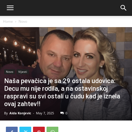
Home
Novo
Novo
Vijesti
Naša pevačica je sa 29 ostala udovica:
Decu mu nije rodila, a na ostavinskoj
raspravi su svi ostali u čudu kad je iznela
ovaj zahtev!!
By
Aida Konjevic
-
May 7, 2025
0