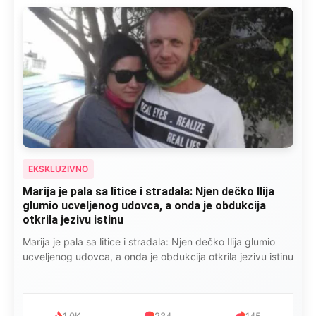
EKSKLUZIVNO
Marija je pala sa litice i stradala: Njen dečko Ilija
glumio ucveljenog udovca, a onda je obdukcija
otkrila jezivu istinu
Marija je pala sa litice i stradala: Njen dečko Ilija glumio
ucveljenog udovca, a onda je obdukcija otkrila jezivu istinu
1.0K
234
145