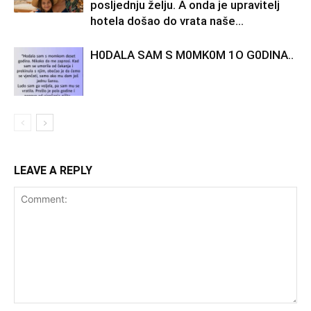
posljednju želju. A onda je upravitelj
hotela došao do vrata naše...
H0DALA SAM S M0MK0M 1O G0DINA..
LEAVE A REPLY