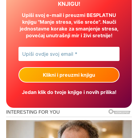
KNJIGU!
Upiši svoj e-mail i preuzmi BESPLATNU
knjigu "Manje stresa, više sreće". Nauči
jednostavne korake za smanjenje stresa,
povećaj unutrašnji mir i živi sretnije!
Jedan klik do tvoje knjige i novih prilika!