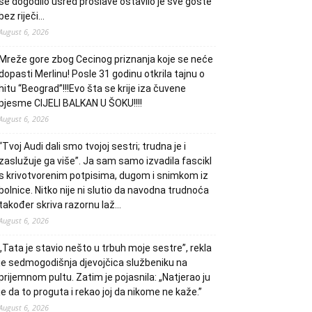
se dogodilo usred proslave ostavilo je sve goste
bez riječi…
August 6, 2026
Mreže gore zbog Cecinog priznanja koje se neće
dopasti Merlinu! Posle 31 godinu otkrila tajnu o
hitu “Beograd”!!!Evo šta se krije iza čuvene
pjesme CIJELI BALKAN U ŠOKU!!!!
August 6, 2026
“Tvoj Audi dali smo tvojoj sestri; trudna je i
zaslužuje ga više”. Ja sam samo izvadila fascikl
s krivotvorenim potpisima, dugom i snimkom iz
bolnice. Nitko nije ni slutio da navodna trudnoća
također skriva razornu laž…
August 6, 2026
„Tata je stavio nešto u trbuh moje sestre”, rekla
je sedmogodišnja djevojčica službeniku na
prijemnom pultu. Zatim je pojasnila: „Natjerao ju
je da to proguta i rekao joj da nikome ne kaže.”
August 6, 2026