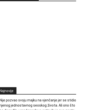
Najnovije
Nije pozvao svoju majku na vjenčanje jer se stidio
njenog jednostavnog seoskog života. Ali ono što