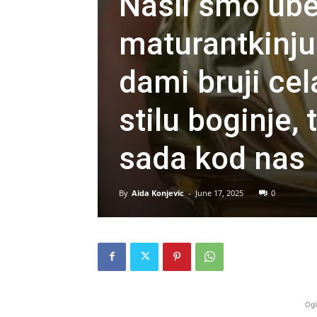
Našli smo ube
maturantkinju 
dami bruji cel
stilu boginje,
sada kod nas
By
Aida Konjevic
-
June 17, 2025
0
Ogl