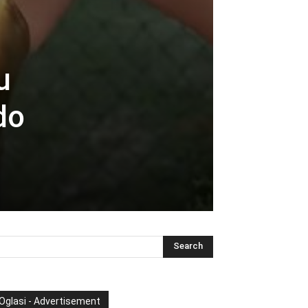
u
do
Oglasi - Advertisement