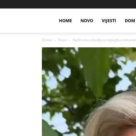
HOME
NOVO
VIJESTI
DOM 
Home
Novo
Našli smo ubedljivo najlepšu maturantki