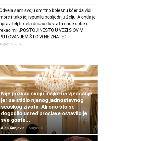
Odvela sam svoju smrtno bolesnu kćer da vidi
more i tako joj ispunila posljednju želju. A onda je
upravitelj hotela došao do vrata naše sobe i
rekao mi: „POSTOJI NEŠTO U VEZI S OVIM
PUTOVANJEM ŠTO VI NE ZNATE.“
August 6, 2026
Nije pozvao svoju majku na vjenčanje
jer se stidio njenog jednostavnog
seoskog života. Ali ono što se
dogodilo usred proslave ostavilo je
sve goste...
Aida Konjevic
-
August 6, 2026