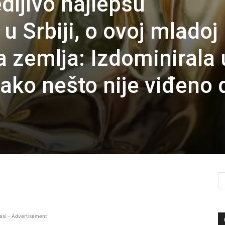
dljivo najlepšu
u Srbiji, o ovoj mladoj
a zemlja: Izdominirala 
 tako nešto nije viđeno 
asi - Advertisement