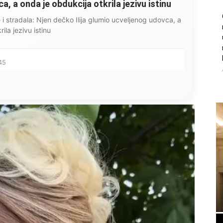
, a onda je obdukcija otkrila jezivu istinu
ce i stradala: Njen dečko Ilija glumio ucveljenog udovca, a
ila jezivu istinu
45