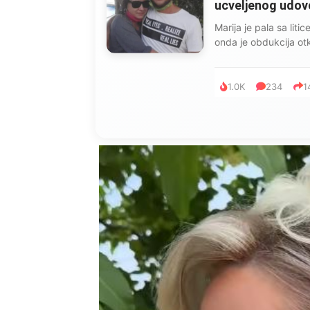
ucveljenog udovca
Marija je pala sa liti
onda je obdukcija otkr
1.0K
234
1