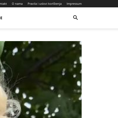
ntakt
O nama
Pravila i uslovi korištenja
Impressum
JE