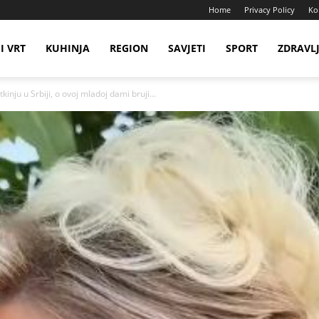
Home
Privacy Policy
Ko
I VRT
KUHINJA
REGION
SAVJETI
SPORT
ZDRAVL
nju u Srbiji, o ovoj mladoj dami bruji...