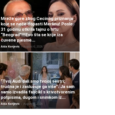
Mreže gore zbog Cecinog priznanja
koje se neće dopasti Merlinu! Posle
31 godinu otkrila tajnu o hitu
“Beograd”!!!Evo šta se krije iza
čuvene pjesme...
Aida Konjevic
-
August 6, 2026
“Tvoj Audi dali smo tvojoj sestri;
trudna je i zaslužuje ga više”. Ja sam
samo izvadila fascikl s krivotvorenim
potpisima, dugom i snimkom iz...
Aida Konjevic
-
August 6, 2026