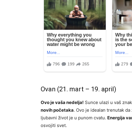
Ovan (21. mart – 19. april)
Ovo je vaša nedelja!
Sunce ulazi u vaš znak
novih početaka
. Ovo je idealan trenutak da
ljubavni život je u punom cvatu.
Energija v
osvojiti svet.