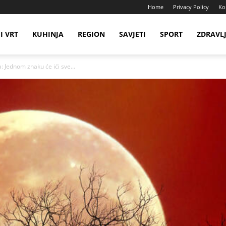
Home
Privacy Policy
Ko
I VRT
KUHINJA
REGION
SAVJETI
SPORT
ZDRAVL
: Jednom znaku će ići sve...