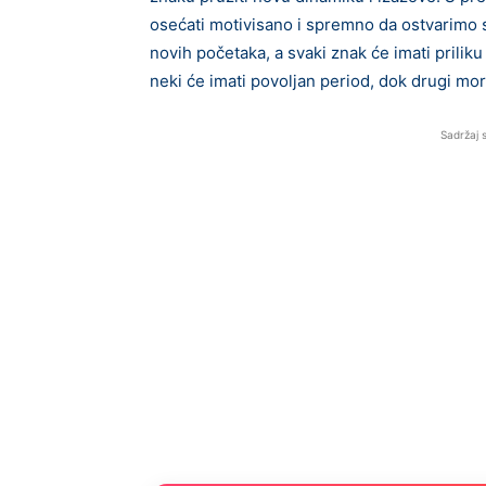
osećati motivisano i spremno da ostvarimo 
novih početaka, a svaki znak će imati priliku
neki će imati povoljan period, dok drugi mo
Sadržaj 