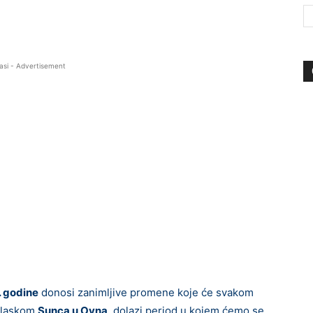
asi - Advertisement
. godine
donosi zanimljive promene koje će svakom
relaskom
Sunca u Ovna
, dolazi period u kojem ćemo se