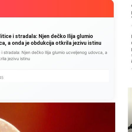
litice i stradala: Njen dečko Ilija glumio
, a onda je obdukcija otkrila jezivu istinu
ce i stradala: Njen dečko Ilija glumio ucveljenog udovca, a
ila jezivu istinu
45