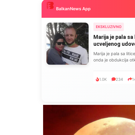
BalkanNews App
EKSKLUZIVNO
Marija je pala sa 
ucveljenog udovca
Marija je pala sa liti
onda je obdukcija otkr
1.0K
234
1