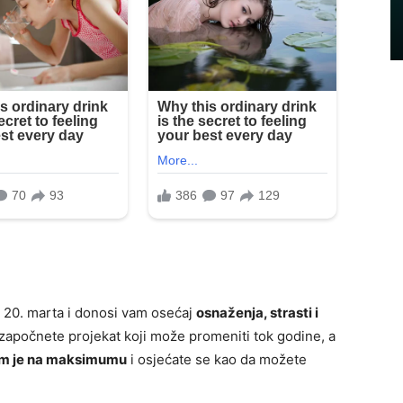
 20. marta i donosi vam osećaj
osnaženja, strasti i
 započnete projekat koji može promeniti tok godine, a
am je na maksimumu
i osjećate se kao da možete