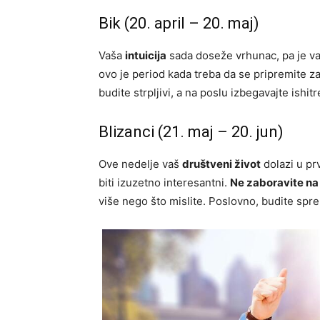
Bik (20. april – 20. maj)
Vaša
intuicija
sada doseže vrhunac, pa je važ
ovo je period kada treba da se pripremite 
budite strpljivi, a na poslu izbegavajte ish
Blizanci (21. maj – 20. jun)
Ove nedelje vaš
društveni život
dolazi u pr
biti izuzetno interesantni.
Ne zaboravite n
više nego što mislite. Poslovno, budite spr