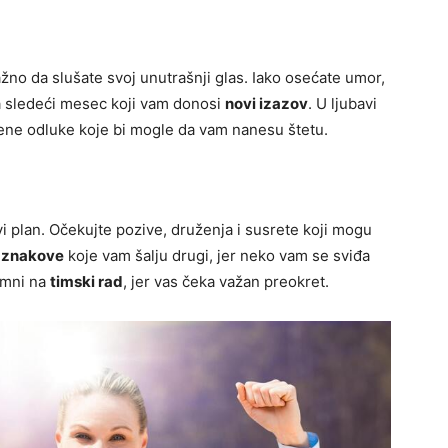
no da slušate svoj unutrašnji glas. Iako osećate umor,
za sledeći mesec koji vam donosi
novi izazov
. U ljubavi
itrene odluke koje bi mogle da vam nanesu štetu.
vi plan. Očekujte pozive, druženja i susrete koji mogu
a znakove
koje vam šalju drugi, jer neko vam se sviđa
emni na
timski rad
, jer vas čeka važan preokret.