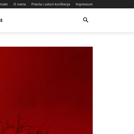
ntakt
O nama
Pravila i uslovi korištenja
Impressum
JE