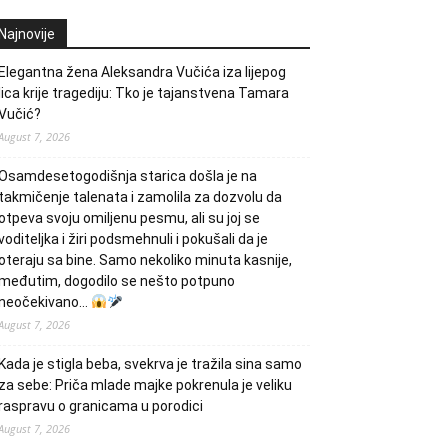
Najnovije
Elegantna žena Aleksandra Vučića iza lijepog
lica krije tragediju: Tko je tajanstvena Tamara
Vučić?
August 7, 2026
Osamdesetogodišnja starica došla je na
takmičenje talenata i zamolila za dozvolu da
otpeva svoju omiljenu pesmu, ali su joj se
voditeljka i žiri podsmehnuli i pokušali da je
oteraju sa bine. Samo nekoliko minuta kasnije,
međutim, dogodilo se nešto potpuno
neočekivano…
August 7, 2026
Kada je stigla beba, svekrva je tražila sina samo
za sebe: Priča mlade majke pokrenula je veliku
raspravu o granicama u porodici
August 7, 2026