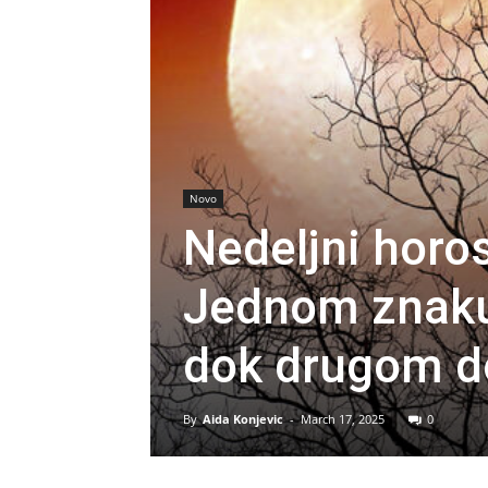
Novo
Nedeljni horo
Jednom znaku 
dok drugom do
By
Aida Konjevic
-
March 17, 2025
0