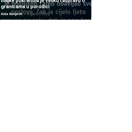
majke pokrenula je veliku raspravu o
granicama u porodici
Aida Konjevic
-
August 7, 2026