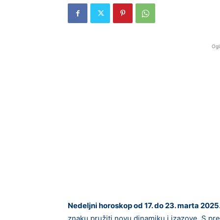
Ogl
Nedeljni horoskop od 17. do 23. marta 2025
znaku pružiti novu dinamiku i izazove. S p