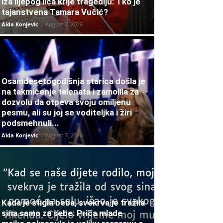
iza lijepog lica krije tragediju: Tko je
tajanstvena Tamara Vučić?
Aida Konjevic
-
August 7, 2026
Osamdesetogodišnja starica došla je
na takmičenje talenata i zamolila za
dozvolu da otpeva svoju omiljenu
pesmu, ali su joj se voditeljka i žiri
podsmehnuli...
Aida Konjevic
-
August 7, 2026
Kada je stigla beba, svekrva je tražila
sina samo za sebe: Priča mlade