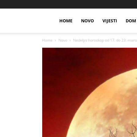
HOME
NOVO
VIJESTI
DOM 
Home
Novo
Nedeljni horoskop od 17. do 23. marta