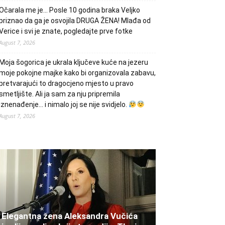
Očarala me je… Posle 10 godina braka Veljko
priznao da ga je osvojila DRUGA ŽENA! Mlađa od
Verice i svi je znate, pogledajte prve fotke
August 7, 2026
Moja šogorica je ukrala ključeve kuće na jezeru
moje pokojne majke kako bi organizovala zabavu,
pretvarajući to dragocjeno mjesto u pravo
smetljište. Ali ja sam za nju pripremila
iznenađenje… i nimalo joj se nije svidjelo.
August 7, 2026
Elegantna žena Aleksandra Vučića