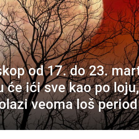
skop od 17. do 23. mar
će ići sve kao po loju,
lazi veoma loš period